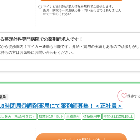
マイナビ薬剤師が求人情報を無料でご提供します。
薬局・病院等への直接応募・問い合わせではありません
のでご安心ください。
ある整形外科専門病院での薬剤師求人です！
駅から徒歩圏内！マイカー通勤も可能です。昇給・賞与の実績もあるので頑張りがし
お持ちの方はお気軽にお問い合わせください。
保存す
薬局
！18時閉局◎調剤薬局にて薬剤師募集！＜正社員＞
土日休み（相談可含む）
残業月10ｈ以下
車通勤可
積極採用中
年間休日120日以上