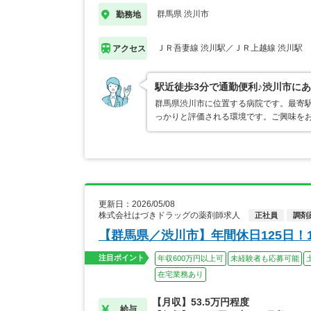
群馬県 渋川市
勤務地
ＪＲ吾妻線 渋川駅／ＪＲ上越線 渋川駅
アクセス
駅近徒歩3分で通勤便利♪渋川市に
群馬県渋川市に位置する病院です。最寄
っかりと評価される環境です。ご興味を
更新日：2026/05/08
株式会社はづきドラッグの薬剤師求人
正社員
調剤
【群馬県／渋川市】年間休日125日
注目ポイント
年収600万円以上可
未経験者も応募可能
在宅業務あり
【月収】53.5万円程度
給与