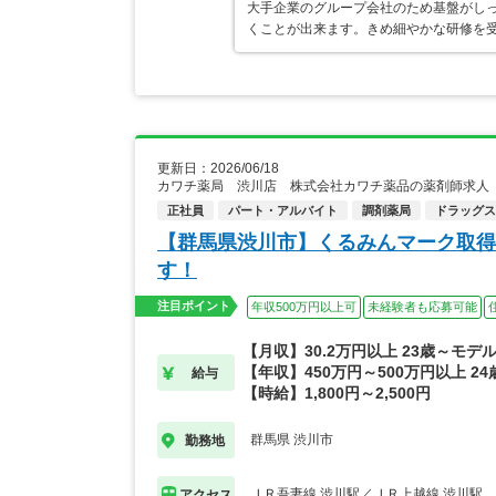
大手企業のグループ会社のため基盤がし
くことが出来ます。きめ細やかな研修を
更新日：2026/06/18
カワチ薬局 渋川店 株式会社カワチ薬品の薬剤師求人
正社員
パート・アルバイト
調剤薬局
ドラッグス
【群馬県渋川市】くるみんマーク取得
す！
注目ポイント
年収500万円以上可
未経験者も応募可能
【月収】30.2万円以上 23歳～モデ
【年収】450万円～500万円以上 2
給与
【時給】1,800円～2,500円
群馬県 渋川市
勤務地
ＪＲ吾妻線 渋川駅／ＪＲ上越線 渋川駅
アクセス