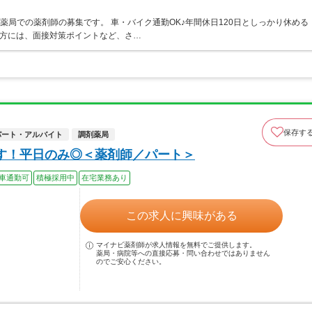
調剤薬局での薬剤師の募集です。 車・バイク通勤OK♪年間休日120日としっかり休める
る方には、面接対策ポイントなど、さ…
保存す
パート・アルバイト
調剤薬局
です！平日のみ◎＜薬剤師／パート＞
車通勤可
積極採用中
在宅業務あり
この求人に興味がある
マイナビ薬剤師が求人情報を無料でご提供します。
薬局・病院等への直接応募・問い合わせではありません
のでご安心ください。