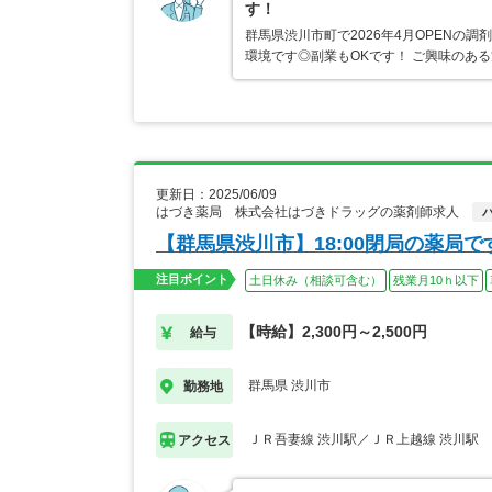
す！
群馬県渋川市町で2026年4月OPENの
環境です◎副業もOKです！ ご興味のあ
更新日：2025/06/09
はづき薬局 株式会社はづきドラッグの薬剤師求人
【群馬県渋川市】18:00閉局の薬局
注目ポイント
土日休み（相談可含む）
残業月10ｈ以下
【時給】2,300円～2,500円
給与
群馬県 渋川市
勤務地
ＪＲ吾妻線 渋川駅／ＪＲ上越線 渋川駅
アクセス