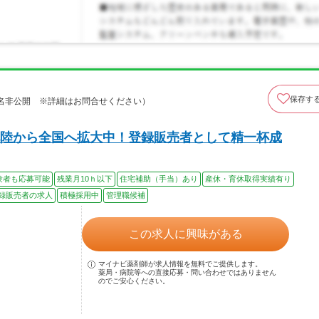
保存す
名非公開 ※詳細はお問合せください）
陸から全国へ拡大中！登録販売者として精一杯成
験者も応募可能
残業月10ｈ以下
住宅補助（手当）あり
産休・育休取得実績有り
録販売者の求人
積極採用中
管理職候補
この求人に興味がある
マイナビ薬剤師が求人情報を無料でご提供します。
薬局・病院等への直接応募・問い合わせではありません
のでご安心ください。