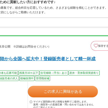
ために貢献したい方におすすめです♪
の募集です。総合科目を応需しているため、さまざまな経験を積むことができます。
大切にしながらご勤務いただけます。
保存す
名非公開 ※詳細はお問合せください）
陸から全国へ拡大中！登録販売者として精一杯成
験者も応募可能
残業月10ｈ以下
住宅補助（手当）あり
産休・育休取得実績有り
録販売者の求人
積極採用中
管理職候補
この求人に興味がある
マイナビ薬剤師が求人情報を無料でご提供します。
薬局・病院等への直接応募・問い合わせではありません
のでご安心ください。