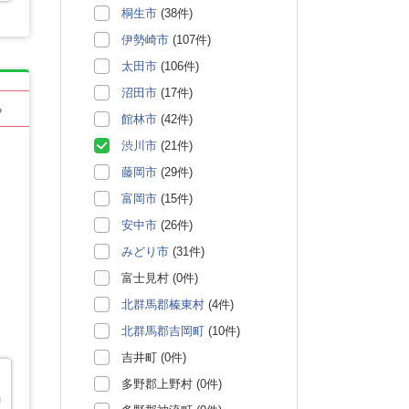
桐生市
(38件)
伊勢崎市
(107件)
太田市
(106件)
沼田市
(17件)
る
館林市
(42件)
渋川市
(21件)
藤岡市
(29件)
富岡市
(15件)
安中市
(26件)
みどり市
(31件)
富士見村 (0件)
北群馬郡榛東村
(4件)
北群馬郡吉岡町
(10件)
吉井町 (0件)
多野郡上野村 (0件)
勤