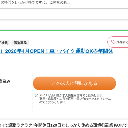
の時間をしっかり持てますね。 ご興味のあ…
保存す
正社員
調剤薬局
2026年4月OPEN！車・バイク通勤OK◎年間休
手当込み
この求人に興味がある
マイナビ薬剤師が求人情報を無料でご提供します。
薬局・病院等への直接応募・問い合わせではありません
のでご安心ください。
勤OKで通勤ラクラク♪年間休日120日としっかり休める環境◎副業もOKで