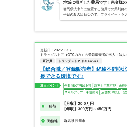
地域に根ざした薬局です！患者様の
群馬県渋中市に位置する薬局での薬剤師
平日のみの出勤なので、プライベートを
更新日：2025/05/07
ドラッグストア（OTCのみ）の登録販売者の求人（法人
正社員
ドラッグストア（OTCのみ）
【総合職／登録販売者】経験不問◎北
長できる環境です♪
注目ポイント
年収450万円以上可
新卒も応募可能
未経
スキルアップ
車通勤可
店舗数30以上
登
【月収】20.0万円
給与
【年収】300万円～450万円
群馬県 渋川市
勤務地