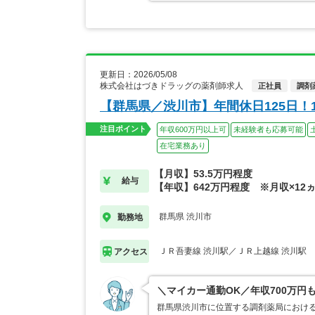
更新日：2026/05/08
株式会社はづきドラッグの薬剤師求人
正社員
調剤
【群馬県／渋川市】年間休日125日
注目ポイント
年収600万円以上可
未経験者も応募可能
在宅業務あり
【月収】53.5万円程度
給与
【年収】642万円程度 ※月収×12
群馬県 渋川市
勤務地
ＪＲ吾妻線 渋川駅／ＪＲ上越線 渋川駅
アクセス
＼マイカー通勤OK／年収700万
群馬県渋川市に位置する調剤薬局における