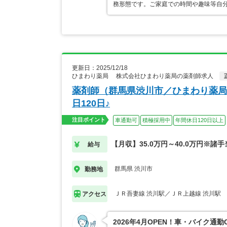
務形態です。ご家庭での時間や趣味等自分
更新日：2025/12/18
ひまわり薬局 株式会社ひまわり薬局の薬剤師求人
薬剤師（群馬県渋川市／ひまわり薬局）
日120日♪
注目ポイント
車通勤可
積極採用中
年間休日120日以上
【月収】35.0万円～40.0万円※諸
給与
群馬県 渋川市
勤務地
ＪＲ吾妻線 渋川駅／ＪＲ上越線 渋川駅
アクセス
2026年4月OPEN！車・バイク通