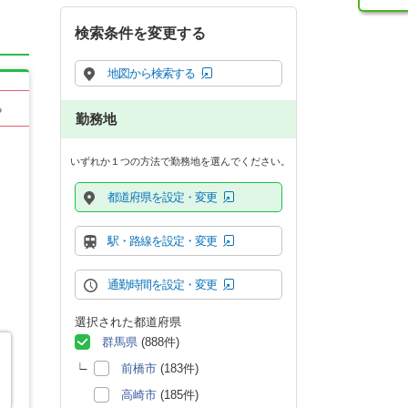
検索条件を変更する
地図から検索する
る
勤務地
いずれか１つの方法で勤務地を選んでください。
都道府県を設定・変更
駅・路線を設定・変更
通勤時間を設定・変更
選択された都道府県
群馬県
(888件)
前橋市
(183件)
高崎市
(185件)