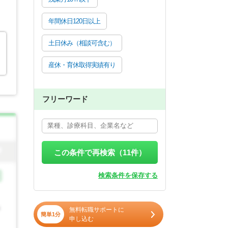
年間休日120日以上
土日休み（相談可含む）
産休・育休取得実績有り
フリーワード
この条件で再検索（
11
件）
検索条件を保存する
無料転職サポートに
簡単1分
申し込む