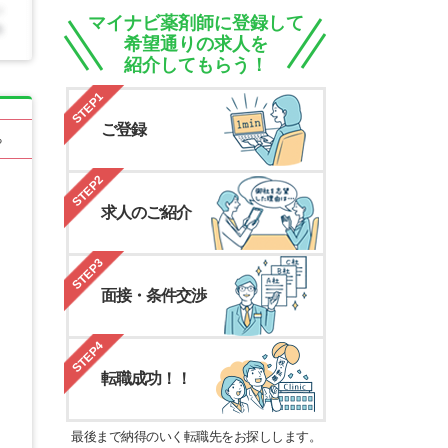
マイナビ薬剤師に登録して
希望通りの求人を
紹介してもらう！
STEP1
ご登録
る
STEP2
求人のご紹介
STEP3
面接・条件交渉
STEP4
転職成功！！
最後まで納得のいく転職先をお探しします。