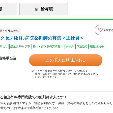
順
給与順
保存す
院・クリニック
クセス抜群♪病院薬剤師の募集＜正社員＞
勤なし
残業月10ｈ以下
産休・育休取得実績有り
駅チカ
車通勤可
積極採用中
※資格手当込
この求人に興味がある
マイナビ薬剤師が求人情報を無料でご提供します。
薬局・病院等への直接応募・問い合わせではありません
のでご安心ください。
ある整形外科専門病院での薬剤師求人です！
駅から徒歩圏内！マイカー通勤も可能です。昇給・賞与の実績もあるので頑張りがし
お持ちの方はお気軽にお問い合わせください。