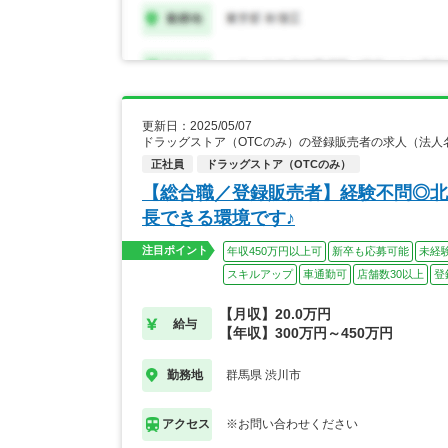
更新日：2025/05/07
ドラッグストア（OTCのみ）の登録販売者の求人（法人
正社員
ドラッグストア（OTCのみ）
【総合職／登録販売者】経験不問◎北
長できる環境です♪
注目ポイント
年収450万円以上可
新卒も応募可能
未経
スキルアップ
車通勤可
店舗数30以上
登
【月収】20.0万円
給与
【年収】300万円～450万円
群馬県 渋川市
勤務地
※お問い合わせください
アクセス