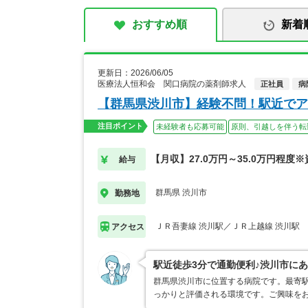
おすすめ順
新着
更新日：2026/06/05
医療法人恒和会 関口病院の薬剤師求人
正社員
病
【群馬県渋川市】経験不問！駅近でア
注目ポイント
未経験者も応募可能
原則、引越しを伴う転
【月収】27.0万円～35.0万円程度
給与
群馬県 渋川市
勤務地
ＪＲ吾妻線 渋川駅／ＪＲ上越線 渋川駅
アクセス
駅近徒歩3分で通勤便利♪渋川市に
群馬県渋川市に位置する病院です。最寄
っかりと評価される環境です。ご興味を