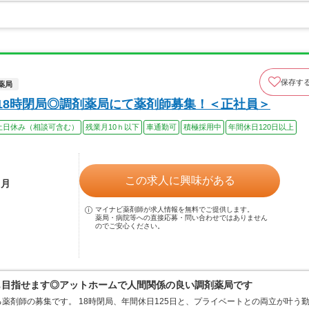
保存す
薬局
！18時閉局◎調剤薬局にて薬剤師募集！＜正社員＞
土日休み（相談可含む）
残業月10ｈ以下
車通勤可
積極採用中
年間休日120日以上
この求人に興味がある
ヵ月
マイナビ薬剤師が求人情報を無料でご提供します。
薬局・病院等への直接応募・問い合わせではありません
のでご安心ください。
円も目指せます◎アットホームで人間関係の良い調剤薬局です
薬剤師の募集です。 18時閉局、年間休日125日と、プライベートとの両立が叶う