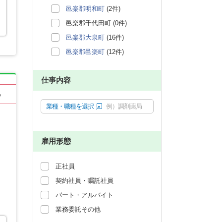
邑楽郡明和町
(2件)
邑楽郡千代田町 (0件)
邑楽郡大泉町
(16件)
邑楽郡邑楽町
(12件)
仕事内容
る
業種・職種を選択
例）調剤薬局
雇用形態
正社員
契約社員・嘱託社員
パート・アルバイト
業務委託その他