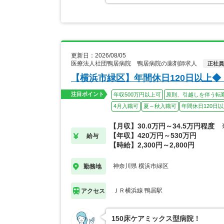
更新日：2026/08/05
医療法人社団鴨居病院 鴨居病院の薬剤師求人
正社員
【横浜市緑区】年間休日120日以上
注目ポイント
年収500万円以上可
原則、引越しを伴う転
4月入職可
夏～秋入職可
年間休日120日
【月収】30.0万円～34.5万円程度
【年収】420万円～530万円
給与
【時給】2,300円～2,800円
神奈川県 横浜市緑区
勤務地
ＪＲ横浜線 鴨居駅
アクセス
150床ケアミックス型病院！