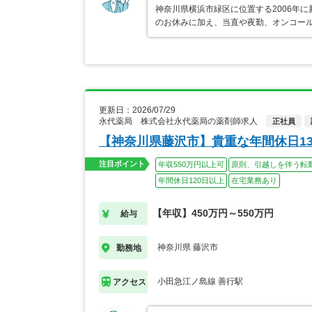
神奈川県横浜市緑区に位置する2006年
のお休みに加え、当直や夜勤、オンコー
更新日：2026/07/29
永代薬局 株式会社永代薬局の薬剤師求人
正社員
【神奈川県藤沢市】貴重な年間休日13
注目ポイント
年収550万円以上可
原則、引越しを伴う転
年間休日120日以上
在宅業務あり
【年収】450万円～550万円
給与
神奈川県 藤沢市
勤務地
小田急江ノ島線 善行駅
アクセス