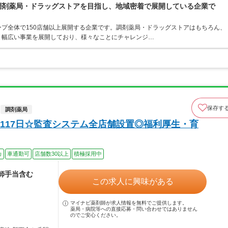
る調剤薬局・ドラッグストアを目指し、地域密着で展開している企業で
プ全体で150店舗以上展開する企業です。調剤薬局・ドラッグストアはもちろん、
、幅広い事業を展開しており、様々なことにチャレンジ…
保存す
調剤薬局
117日☆監査システム全店舗設置◎福利厚生・育
カ
車通勤可
店舗数30以上
積極採用中
剤師手当含む
この求人に興味がある
マイナビ薬剤師が求人情報を無料でご提供します。
薬局・病院等への直接応募・問い合わせではありません
のでご安心ください。