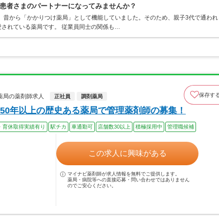
患者さまのパートナーになってみませんか？
す。昔から「かかりつけ薬局」として機能していました。そのため、親子3代で通われ
されている薬局です。 従業員同士の関係も…
保存す
薬局の薬剤師求人
正社員
調剤薬局
50年以上の歴史ある薬局で管理薬剤師の募集！
・育休取得実績有り
駅チカ
車通勤可
店舗数30以上
積極採用中
管理職候補
この求人に興味がある
マイナビ薬剤師が求人情報を無料でご提供します。
薬局・病院等への直接応募・問い合わせではありません
のでご安心ください。