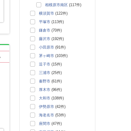
相模原市南区
(117件)
横須賀市
(122件)
平塚市
(113件)
鎌倉市
(70件)
藤沢市
(192件)
小田原市
(91件)
茅ヶ崎市
(103件)
る
逗子市
(15件)
三浦市
(25件)
秦野市
(61件)
厚木市
(96件)
大和市
(108件)
伊勢原市
(42件)
海老名市
(53件)
座間市
(47件)