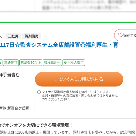
保存す
人
正社員
調剤薬局
117日☆監査システム全店舗設置◎福利厚生・育
カ
車通勤可
店舗数30以上
積極採用中
夏～秋入職可
剤師手当含む
この求人に興味がある
マイナビ薬剤師が求人情報を無料でご提供します。
薬局・病院等への直接応募・問い合わせではありません
のでご安心ください。
摩線 新百合ケ丘駅
支給でオンオフを大切にできる職場環境！
、調剤店舗は200店舗以上）展開しています。 調剤併設店も増やしながら、総合病院