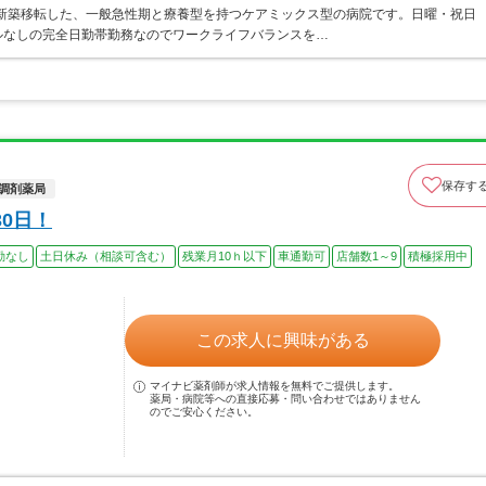
に新築移転した、一般急性期と療養型を持つケアミックス型の病院です。日曜・祝日
ルなしの完全日勤帯勤務なのでワークライフバランスを…
保存す
調剤薬局
0日！
勤なし
土日休み（相談可含む）
残業月10ｈ以下
車通勤可
店舗数1～9
積極採用中
この求人に興味がある
マイナビ薬剤師が求人情報を無料でご提供します。
薬局・病院等への直接応募・問い合わせではありません
のでご安心ください。