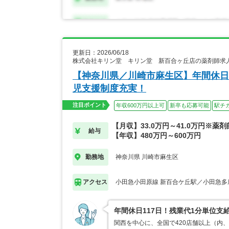
更新日：2026/06/18
株式会社キリン堂 キリン堂 新百合ヶ丘店の薬剤師求
【神奈川県／川崎市麻生区】年間休日
児支援制度充実！
注目ポイント
年収600万円以上可
新卒も応募可能
駅チ
【月収】33.0万円～41.0万円※薬
給与
【年収】480万円～600万円
神奈川県 川崎市麻生区
勤務地
小田急小田原線 新百合ケ丘駅／小田急多
アクセス
年間休日117日！残業代1分単位
関西を中心に、全国で420店舗以上（内