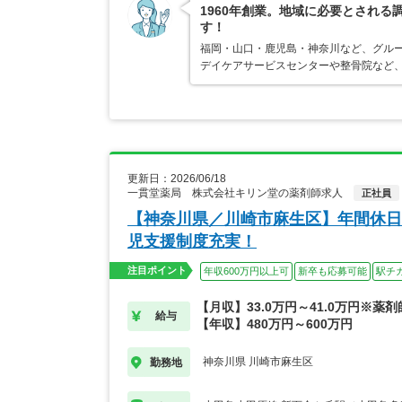
1960年創業。地域に必要とされ
す！
福岡・山口・鹿児島・神奈川など、グルー
デイケアサービスセンターや整骨院など
更新日：2026/06/18
一貫堂薬局 株式会社キリン堂の薬剤師求人
正社員
【神奈川県／川崎市麻生区】年間休日
児支援制度充実！
注目ポイント
年収600万円以上可
新卒も応募可能
駅チ
【月収】33.0万円～41.0万円※薬
給与
【年収】480万円～600万円
神奈川県 川崎市麻生区
勤務地