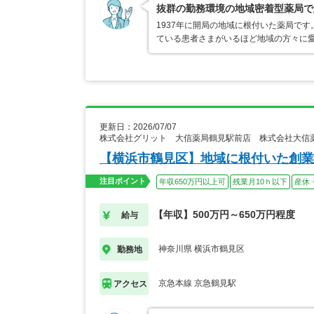
抜群の勤務環境の地域密着型薬局で
1937年に開局の地域に根付いた薬局で
ている患者さまがいるほど地域の方々に愛
更新日：2026/07/07
株式会社グリット 大信薬局鶴見駅前店 株式会社大信
【横浜市鶴見区】地域に根付いた創業
注目ポイント
年収650万円以上可
残業月10ｈ以下
産休
【年収】500万円～650万円程度
給与
神奈川県 横浜市鶴見区
勤務地
京急本線 京急鶴見駅
アクセス