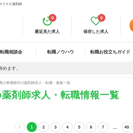
 マイナビ薬剤師
0
0
最近見た求人
保存した求人
転職相談会
転職ノウハウ
転職お役立ちガイド
努めます。
県の車通勤可の薬剤師求人・転職・募集一覧
の薬剤師求人・転職情報一覧
…
1
2
3
4
5
6
7
40