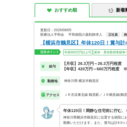
おすすめ順
新着
更新日：2026/08/05
医療法人平和会 平和病院の薬剤師求人
正社員
病
【横浜市鶴見区】年休120日！賞与計4
注目ポイント
年収650万円以上可
産休・育休取得実績有
【月収】26.3万円～26.3万円程度
給与
【年収】420万円～660万円程度 
神奈川県 横浜市鶴見区
勤務地
ＪＲ京浜東北線 鶴見駅／ＪＲ鶴見線(鶴見
アクセス
年休120日！閑静な住宅街に佇む
神奈川県横浜市鶴見区に位置する病院にお
勤務いただけます。また、賞与は計4.0