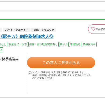
保存す
パート・アルバイト
病院・クリニック
◆《駅チカ》病院薬剤師求人◎
勤なし
残業月10ｈ以下
産休・育休取得実績有り
駅チカ
車通勤可
積極採用中
以上
 ※諸手当込み
この求人に興味がある
マイナビ薬剤師が求人情報を無料でご提供します。
薬局・病院等への直接応募・問い合わせではありません
のでご安心ください。