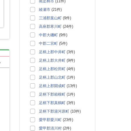
南足柄市
(11件)
綾瀬市
(21件)
三浦郡葉山町
(9件)
高座郡寒川町
(24件)
中郡大磯町
(9件)
中郡二宮町
(5件)
足柄上郡中井町
(3件)
足柄上郡大井町
(9件)
る
足柄上郡松田町
(4件)
足柄上郡山北町
(1件)
足柄上郡開成町
(13件)
足柄下郡箱根町
(1件)
足柄下郡真鶴町
(3件)
足柄下郡湯河原町
(10件)
愛甲郡愛川町
(23件)
愛甲郡清川村
(2件)