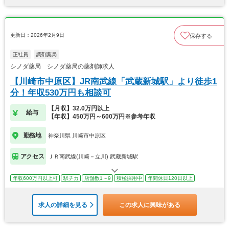
更新日：2026年2月9日
保存する
正社員
調剤薬局
シノダ薬局 シノダ薬局の薬剤師求人
【川崎市中原区】JR南武線「武蔵新城駅」より徒歩1
分！年収530万円も相談可
【月収】32.0万円以上
給与
【年収】450万円～600万円※参考年収
勤務地
神奈川県 川崎市中原区
アクセス
ＪＲ南武線(川崎－立川) 武蔵新城駅
年収600万円以上可
駅チカ
店舗数1～9
積極採用中
年間休日120日以上
求人の詳細を見る
この求人に興味がある