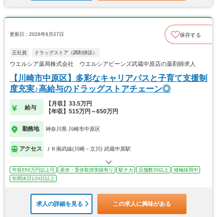
更新日：2026年6月27日
保存する
正社員
ドラッグストア（調剤併設）
ウエルシア薬局株式会社 ウエルシアビーンズ武蔵中原店の薬剤師求人
【川崎市中原区】多彩なキャリアパスと子育て支援制
度充実♪高給与のドラッグストアチェーン◎
【月収】33.5万円
給与
【年収】515万円～650万円
勤務地
神奈川県 川崎市中原区
アクセス
ＪＲ南武線(川崎－立川) 武蔵中原駅
年収650万円以上可
産休・育休取得実績有り
駅チカ
店舗数30以上
積極採用中
年間休日120日以上
求人の詳細を見る
この求人に興味がある