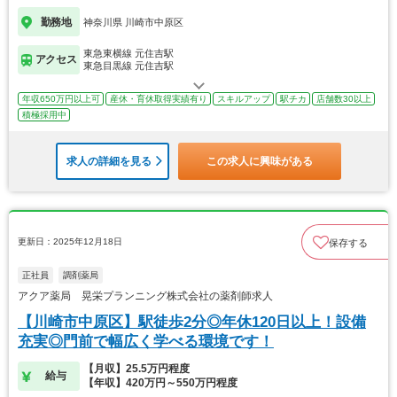
勤務地
神奈川県 川崎市中原区
東急東横線 元住吉駅
アクセス
東急目黒線 元住吉駅
年収650万円以上可
産休・育休取得実績有り
スキルアップ
駅チカ
店舗数30以上
積極採用中
求人の詳細を見る
この求人に興味がある
更新日：2025年12月18日
保存する
正社員
調剤薬局
アクア薬局 晃栄プランニング株式会社の薬剤師求人
【川崎市中原区】駅徒歩2分◎年休120日以上！設備
充実◎門前で幅広く学べる環境です！
【月収】25.5万円程度
給与
【年収】420万円～550万円程度