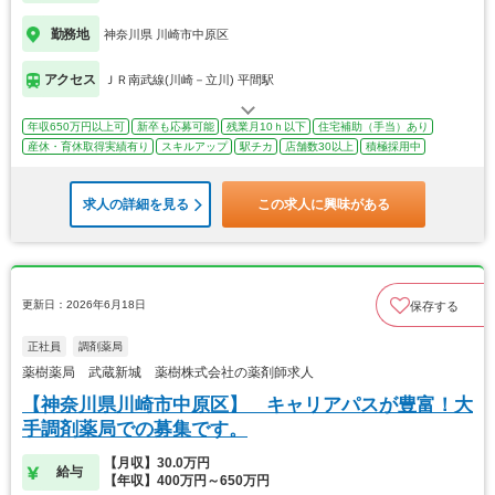
勤務地
神奈川県 川崎市中原区
アクセス
ＪＲ南武線(川崎－立川) 平間駅
年収650万円以上可
新卒も応募可能
残業月10ｈ以下
住宅補助（手当）あり
産休・育休取得実績有り
スキルアップ
駅チカ
店舗数30以上
積極採用中
求人の詳細を見る
この求人に興味がある
更新日：2026年6月18日
保存する
正社員
調剤薬局
薬樹薬局 武蔵新城 薬樹株式会社の薬剤師求人
【神奈川県川崎市中原区】 キャリアパスが豊富！大
手調剤薬局での募集です。
【月収】30.0万円
給与
【年収】400万円～650万円