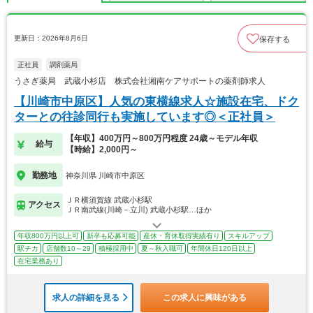
更新日：2026年8月6日
保存する
正社員
調剤薬局
うさぎ薬局 武蔵小杉店 株式会社湘南ケアサポートの薬剤師求人
【川崎市中原区】人気の東横線求人☆施設在宅、ドク
ターとの往診同行も実施しています◎＜正社員＞
【年収】400万円～800万円程度 24歳～モデル年収
給与
【時給】2,000円～
勤務地
神奈川県 川崎市中原区
ＪＲ横須賀線 武蔵小杉駅
アクセス
ＪＲ南武線(川崎－立川) 武蔵小杉駅…ほか
年収800万円以上可
新卒も応募可能
産休・育休取得実績有り
スキルアップ
駅チカ
店舗数10～29
積極採用中
夏～秋入職可
年間休日120日以上
在宅業務あり
求人の詳細を見る
この求人に興味がある