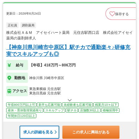
更新日：2026年6月24日
保存する
正社員
調剤薬局
株式会社Ａ＆Ｍ アイセイハート薬局 元住吉駅西口店 株式会社アイセイ
薬局の薬剤師求人
【神奈川県川崎市中原区】駅チカで通勤楽々♪研修充
実でスキルアップも◎
給与
【年収】418万円～806万円
勤務地
神奈川県 川崎市中原区
東急東横線 元住吉駅
アクセス
東急目黒線 元住吉駅
年収800万円以上可
新卒も応募可能
未経験者も応募可能
残業月10ｈ以下
産休・育休取得実績有り
スキルアップ
駅チカ
店舗数30以上
積極採用中
年間休日120日以上
求人の詳細を見る
この求人に興味がある