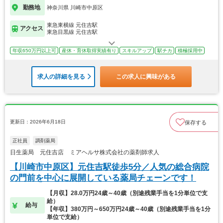
勤務地
神奈川県 川崎市中原区
東急東横線 元住吉駅
アクセス
東急目黒線 元住吉駅
年収650万円以上可
産休・育休取得実績有り
スキルアップ
駅チカ
積極採用中
求人の詳細を見る
この求人に興味がある
更新日：2026年6月18日
保存する
正社員
調剤薬局
日生薬局 元住吉店 ミアヘルサ株式会社の薬剤師求人
【川崎市中原区】元住吉駅徒歩5分／人気の総合病院
の門前を中心に展開している薬局チェーンです！
【月収】28.0万円24歳～40歳（別途残業手当を1分単位で支
給）
給与
【年収】380万円～650万円24歳～40歳（別途残業手当を1分
単位で支給）