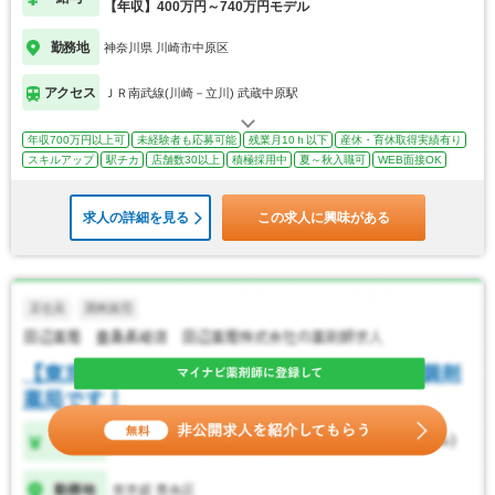
【年収】400万円～740万円モデル
勤務地
神奈川県 川崎市中原区
アクセス
ＪＲ南武線(川崎－立川) 武蔵中原駅
年収700万円以上可
未経験者も応募可能
残業月10ｈ以下
産休・育休取得実績有り
スキルアップ
駅チカ
店舗数30以上
積極採用中
夏～秋入職可
WEB面接OK
求人の詳細を見る
この求人に興味がある