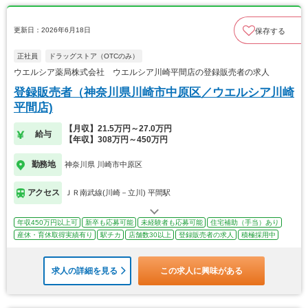
更新日：2026年6月18日
保存する
正社員
ドラッグストア（OTCのみ）
ウエルシア薬局株式会社 ウエルシア川崎平間店の登録販売者の求人
登録販売者（神奈川県川崎市中原区／ウエルシア川崎
平間店)
【月収】21.5万円～27.0万円
給与
【年収】308万円～450万円
勤務地
神奈川県 川崎市中原区
アクセス
ＪＲ南武線(川崎－立川) 平間駅
年収450万円以上可
新卒も応募可能
未経験者も応募可能
住宅補助（手当）あり
産休・育休取得実績有り
駅チカ
店舗数30以上
登録販売者の求人
積極採用中
求人の詳細を見る
この求人に興味がある