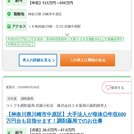
給与
【年収】515万円～650万円
勤務地
神奈川県 川崎市中原区
アクセス
ＪＲ南武線(川崎－立川) 武蔵中原駅
年収650万円以上可
産休・育休取得実績有り
駅チカ
店舗数30以上
積極採用中
年間休日120日以上
求人の詳細を見る
この求人に興味がある
更新日：2026年6月24日
保存する
正社員
調剤薬局
コトブキ調剤薬局 武蔵小杉店 株式会社スギ薬局の薬剤師求人
【神奈川県川崎市中原区】大手法人が母体◎年収600
万円台も目指せます！調剤薬局でのお仕事
【月収】26.0万円～47.0万円
給与