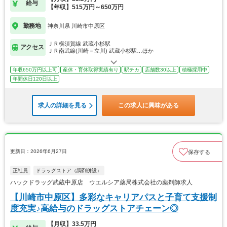
給与
【年収】515万円～650万円
勤務地
神奈川県 川崎市中原区
ＪＲ横須賀線 武蔵小杉駅
アクセス
ＪＲ南武線(川崎－立川) 武蔵小杉駅…ほか
年収650万円以上可
産休・育休取得実績有り
駅チカ
店舗数30以上
積極採用中
年間休日120日以上
求人の詳細を見る
この求人に興味がある
更新日：2026年6月27日
保存する
正社員
ドラッグストア（調剤併設）
ハックドラッグ武蔵中原店 ウエルシア薬局株式会社の薬剤師求人
【川崎市中原区】多彩なキャリアパスと子育て支援制
度充実♪高給与のドラッグストアチェーン◎
【月収】33.5万円