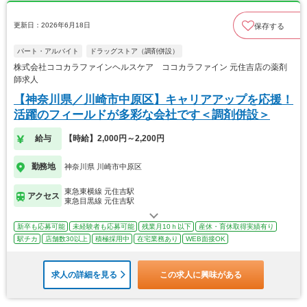
更新日：2026年6月18日
保存する
パート・アルバイト
ドラッグストア（調剤併設）
株式会社ココカラファインヘルスケア ココカラファイン 元住吉店の薬剤
師求人
【神奈川県／川崎市中原区】キャリアアップを応援！
活躍のフィールドが多彩な会社です＜調剤併設＞
給与
【時給】2,000円～2,200円
勤務地
神奈川県 川崎市中原区
東急東横線 元住吉駅
アクセス
東急目黒線 元住吉駅
新卒も応募可能
未経験者も応募可能
残業月10ｈ以下
産休・育休取得実績有り
駅チカ
店舗数30以上
積極採用中
在宅業務あり
WEB面接OK
求人の詳細を見る
この求人に興味がある