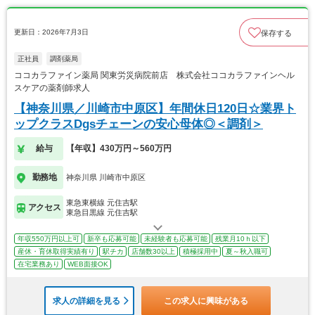
更新日：2026年7月3日
保存する
正社員
調剤薬局
ココカラファイン薬局 関東労災病院前店 株式会社ココカラファインヘル
スケアの薬剤師求人
【神奈川県／川崎市中原区】年間休日120日☆業界ト
ップクラスDgsチェーンの安心母体◎＜調剤＞
給与
【年収】430万円～560万円
勤務地
神奈川県 川崎市中原区
東急東横線 元住吉駅
アクセス
東急目黒線 元住吉駅
年収550万円以上可
新卒も応募可能
未経験者も応募可能
残業月10ｈ以下
産休・育休取得実績有り
駅チカ
店舗数30以上
積極採用中
夏～秋入職可
在宅業務あり
WEB面接OK
求人の詳細を見る
この求人に興味がある