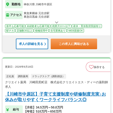
勤務地
神奈川県 川崎市中原区
東急東横線 元住吉駅
アクセス
東急目黒線 元住吉駅
新卒も応募可能
未経験者も応募可能
残業月10ｈ以下
産休・育休取得実績有り
駅チカ
店舗数30以上
積極採用中
在宅業務あり
WEB面接OK
求人の詳細を見る
この求人に興味がある
更新日：2026年6月18日
保存する
正社員
調剤薬局
ドラッグストア（調剤併設）
クリエイト薬局 川崎田尻町店 株式会社クリエイトエス・ディーの薬剤師
求人
【川崎市中原区】子育て支援制度や研修制度充実♪お
休みが取りやすくワークライフバランス◎
【月収】34.5万円～50.0万円
給与
【年収】510万円～650万円