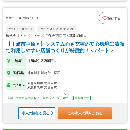
更新日：2026年6月18日
保存する
パート・アルバイト
ドラッグストア（OTCのみ）
株式会社トモズ トモズ 元住吉西口店の薬剤師求人
【川崎市中原区】システム面も充実の安心環境◎清潔
で利用しやすい店舗づくりが特徴的！＜パート＞
給与
【時給】2,200円～
勤務地
神奈川県 川崎市中原区
東急東横線 元住吉駅
アクセス
東急目黒線 元住吉駅
産休・育休取得実績有り
スキルアップ
駅チカ
積極採用中
求人の詳細を見る
この求人に興味がある