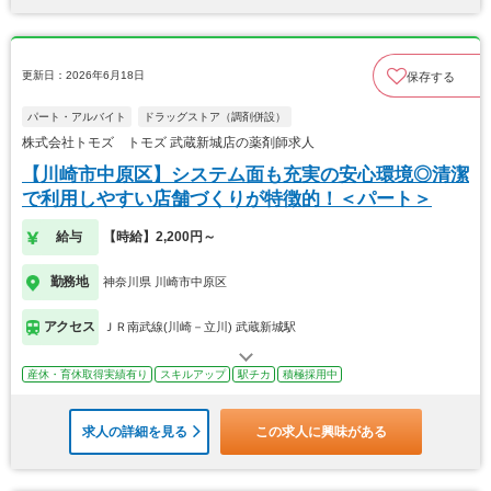
更新日：2026年6月18日
保存する
パート・アルバイト
ドラッグストア（調剤併設）
株式会社トモズ トモズ 武蔵新城店の薬剤師求人
【川崎市中原区】システム面も充実の安心環境◎清潔
で利用しやすい店舗づくりが特徴的！＜パート＞
給与
【時給】2,200円～
勤務地
神奈川県 川崎市中原区
アクセス
ＪＲ南武線(川崎－立川) 武蔵新城駅
産休・育休取得実績有り
スキルアップ
駅チカ
積極採用中
求人の詳細を見る
この求人に興味がある