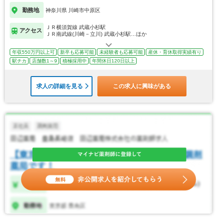
勤務地
神奈川県 川崎市中原区
ＪＲ横須賀線 武蔵小杉駅
アクセス
ＪＲ南武線(川崎－立川) 武蔵小杉駅…ほか
年収550万円以上可
新卒も応募可能
未経験者も応募可能
産休・育休取得実績有り
駅チカ
店舗数1～9
積極採用中
年間休日120日以上
求人の詳細を見る
この求人に興味がある