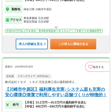
【年収】480万円～690万円※薬剤師手当含む
勤務地
神奈川県 川崎市中原区
東急東横線 元住吉駅
アクセス
東急目黒線 元住吉駅
年収650万円以上可
産休・育休取得実績有り
スキルアップ
駅チカ
積極採用中
求人の詳細を見る
この求人に興味がある
更新日：2026年6月18日
保存する
正社員
ドラッグストア（OTCのみ）
株式会社トモズ トモズ 元住吉東口店の薬剤師求人
【川崎市中原区】福利厚生充実♪システム面も充実の
安心環境◎清潔で利用しやすい店舗づくりが特徴的！
【月収】33.2万円～45.0万円※薬剤師手当含む
給与
【年収】480万円～690万円※薬剤師手当含む