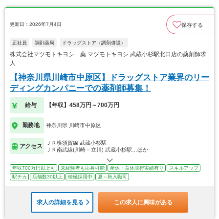
更新日：2026年7月4日
保存する
正社員
調剤薬局
ドラッグストア（調剤併設）
株式会社マツモトキヨシ 薬 マツモトキヨシ 武蔵小杉駅北口店の薬剤師求
人
【神奈川県川崎市中原区】ドラッグストア業界のリー
ディングカンパニーでの薬剤師募集！
給与
【年収】458万円～700万円
勤務地
神奈川県 川崎市中原区
ＪＲ横須賀線 武蔵小杉駅
アクセス
ＪＲ南武線(川崎－立川) 武蔵小杉駅…ほか
年収700万円以上可
未経験者も応募可能
産休・育休取得実績有り
スキルアップ
駅チカ
店舗数30以上
積極採用中
夏～秋入職可
求人の詳細を見る
この求人に興味がある