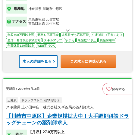
勤務地
神奈川県 川崎市中原区
東急東横線 元住吉駅
アクセス
東急目黒線 元住吉駅
年収700万円以上可
新卒も応募可能
未経験者も応募可能
住宅補助（手当）あり
産休・育休取得実績有り
スキルアップ
駅チカ
店舗数30以上
積極採用中
年間休日120日以上
WEB面接OK
求人の詳細を見る
この求人に興味がある
更新日：2026年6月18日
保存する
正社員
ドラッグストア（調剤併設）
スギ薬局 上小田中店 株式会社スギ薬局の薬剤師求人
【川崎市中原区】企業規模拡大中！大手調剤併設ドラ
ッグチェーンの薬剤師求人
【月収】27.0万円以上
給与