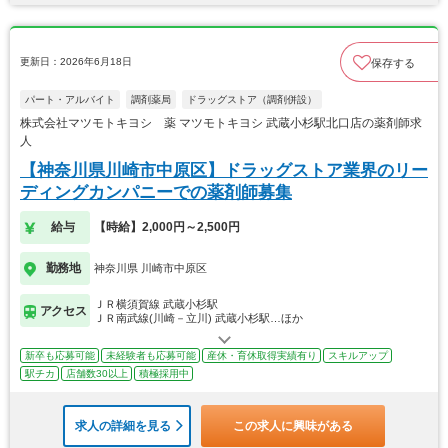
更新日：2026年6月18日
保存する
パート・アルバイト
調剤薬局
ドラッグストア（調剤併設）
株式会社マツモトキヨシ 薬 マツモトキヨシ 武蔵小杉駅北口店の薬剤師求
人
【神奈川県川崎市中原区】ドラッグストア業界のリー
ディングカンパニーでの薬剤師募集
給与
【時給】2,000円～2,500円
勤務地
神奈川県 川崎市中原区
ＪＲ横須賀線 武蔵小杉駅
アクセス
ＪＲ南武線(川崎－立川) 武蔵小杉駅…ほか
新卒も応募可能
未経験者も応募可能
産休・育休取得実績有り
スキルアップ
駅チカ
店舗数30以上
積極採用中
求人の詳細を見る
この求人に興味がある