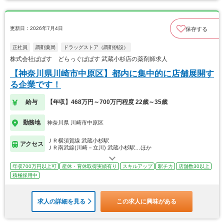
更新日：2026年7月4日
保存する
正社員
調剤薬局
ドラッグストア（調剤併設）
株式会社ぱぱす どらっぐぱぱす 武蔵小杉店の薬剤師求人
【神奈川県川崎市中原区】都内に集中的に店舗展開す
る企業です！
給与
【年収】468万円～700万円程度 22歳～35歳
勤務地
神奈川県 川崎市中原区
ＪＲ横須賀線 武蔵小杉駅
アクセス
ＪＲ南武線(川崎－立川) 武蔵小杉駅…ほか
年収700万円以上可
産休・育休取得実績有り
スキルアップ
駅チカ
店舗数30以上
積極採用中
求人の詳細を見る
この求人に興味がある