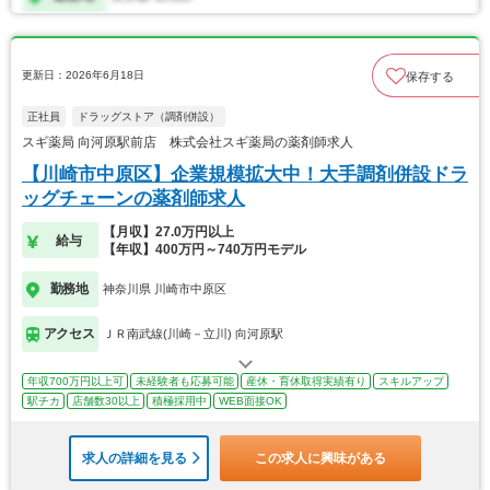
更新日：2026年6月18日
保存する
正社員
ドラッグストア（調剤併設）
スギ薬局 向河原駅前店 株式会社スギ薬局の薬剤師求人
【川崎市中原区】企業規模拡大中！大手調剤併設ドラ
ッグチェーンの薬剤師求人
【月収】27.0万円以上
給与
【年収】400万円～740万円モデル
勤務地
神奈川県 川崎市中原区
アクセス
ＪＲ南武線(川崎－立川) 向河原駅
年収700万円以上可
未経験者も応募可能
産休・育休取得実績有り
スキルアップ
駅チカ
店舗数30以上
積極採用中
WEB面接OK
求人の詳細を見る
この求人に興味がある