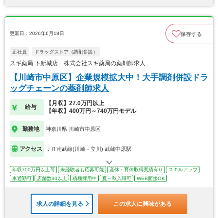
更新日：2026年6月18日
保存する
正社員
ドラッグストア（調剤併設）
スギ薬局 下新城店 株式会社スギ薬局の薬剤師求人
【川崎市中原区】企業規模拡大中！大手調剤併設ドラ
ッグチェーンの薬剤師求人
【月収】27.0万円以上
給与
【年収】400万円～740万円モデル
勤務地
神奈川県 川崎市中原区
アクセス
ＪＲ南武線(川崎－立川) 武蔵中原駅
年収700万円以上可
未経験者も応募可能
産休・育休取得実績有り
スキルアップ
車通勤可
店舗数30以上
積極採用中
夏～秋入職可
WEB面接OK
求人の詳細を見る
この求人に興味がある