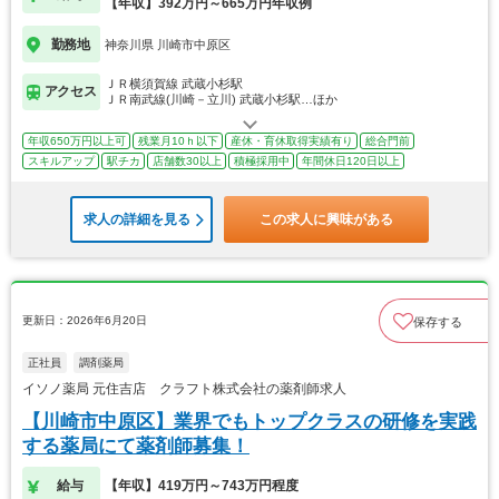
【年収】392万円～665万円年収例
勤務地
神奈川県 川崎市中原区
ＪＲ横須賀線 武蔵小杉駅
アクセス
ＪＲ南武線(川崎－立川) 武蔵小杉駅…ほか
年収650万円以上可
残業月10ｈ以下
産休・育休取得実績有り
総合門前
スキルアップ
駅チカ
店舗数30以上
積極採用中
年間休日120日以上
求人の詳細を見る
この求人に興味がある
更新日：2026年6月20日
保存する
正社員
調剤薬局
イソノ薬局 元住吉店 クラフト株式会社の薬剤師求人
【川崎市中原区】業界でもトップクラスの研修を実践
する薬局にて薬剤師募集！
給与
【年収】419万円～743万円程度