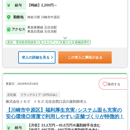
給与
【時給】2,200円～
勤務地
神奈川県 川崎市中原区
東急東横線 元住吉駅
アクセス
東急目黒線 元住吉駅
産休・育休取得実績有り
スキルアップ
駅チカ
積極採用中
求人の詳細を見る
この求人に興味がある
更新日：2026年6月18日
保存する
正社員
ドラッグストア（OTCのみ）
株式会社トモズ トモズ 元住吉西口店の薬剤師求人
【川崎市中原区】福利厚生充実♪システム面も充実の
安心環境◎清潔で利用しやすい店舗づくりが特徴的！
【月収】33.2万円～45.0万円※薬剤師手当含む
給与