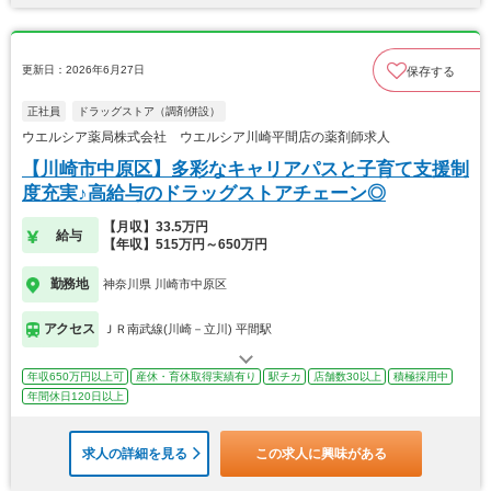
更新日：2026年6月27日
保存する
正社員
ドラッグストア（調剤併設）
ウエルシア薬局株式会社 ウエルシア川崎平間店の薬剤師求人
【川崎市中原区】多彩なキャリアパスと子育て支援制
度充実♪高給与のドラッグストアチェーン◎
【月収】33.5万円
給与
【年収】515万円～650万円
勤務地
神奈川県 川崎市中原区
アクセス
ＪＲ南武線(川崎－立川) 平間駅
年収650万円以上可
産休・育休取得実績有り
駅チカ
店舗数30以上
積極採用中
年間休日120日以上
求人の詳細を見る
この求人に興味がある