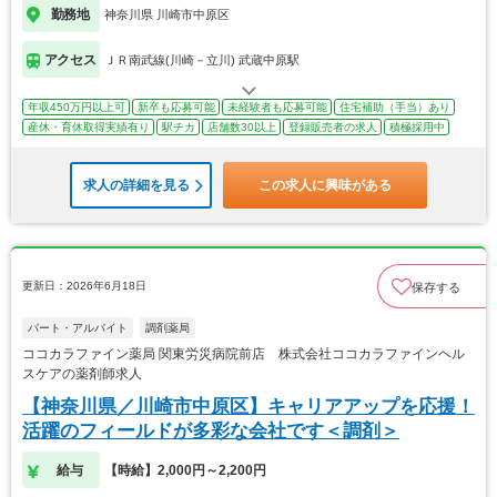
勤務地
神奈川県 川崎市中原区
アクセス
ＪＲ南武線(川崎－立川) 武蔵中原駅
年収450万円以上可
新卒も応募可能
未経験者も応募可能
住宅補助（手当）あり
産休・育休取得実績有り
駅チカ
店舗数30以上
登録販売者の求人
積極採用中
求人の詳細を見る
この求人に興味がある
更新日：2026年6月18日
保存する
パート・アルバイト
調剤薬局
ココカラファイン薬局 関東労災病院前店 株式会社ココカラファインヘル
スケアの薬剤師求人
【神奈川県／川崎市中原区】キャリアアップを応援！
活躍のフィールドが多彩な会社です＜調剤＞
給与
【時給】2,000円～2,200円