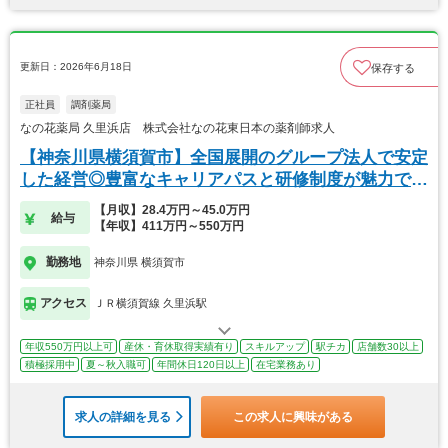
更新日：2026年6月18日
保存する
正社員
調剤薬局
なの花薬局 久里浜店 株式会社なの花東日本の薬剤師求人
【神奈川県横須賀市】全国展開のグループ法人で安定
した経営◎豊富なキャリアパスと研修制度が魅力で
す！
【月収】28.4万円～45.0万円
給与
【年収】411万円～550万円
勤務地
神奈川県 横須賀市
アクセス
ＪＲ横須賀線 久里浜駅
年収550万円以上可
産休・育休取得実績有り
スキルアップ
駅チカ
店舗数30以上
積極採用中
夏～秋入職可
年間休日120日以上
在宅業務あり
求人の詳細を見る
この求人に興味がある