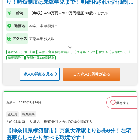
り！時短制度は未就学児まで！明確化された評価制
度！
給与
【年収】450万円～500万円程度 30歳～モデル
勤務地
神奈川県 横須賀市
アクセス
京急本線 汐入駅
年収500万円以上可
産休・育休取得実績有り
スキルアップ
駅チカ
店舗数30以上
積極採用中
年間休日120日以上
求人の詳細を見る
この求人に興味がある
更新日：2025年8月26日
保存する
正社員
調剤薬局
わかば薬局 大津店 株式会社わかばの薬剤師求人
【神奈川県横須賀市】京急大津駅より徒歩6分！在宅
医療もしっかり学べる環境です！