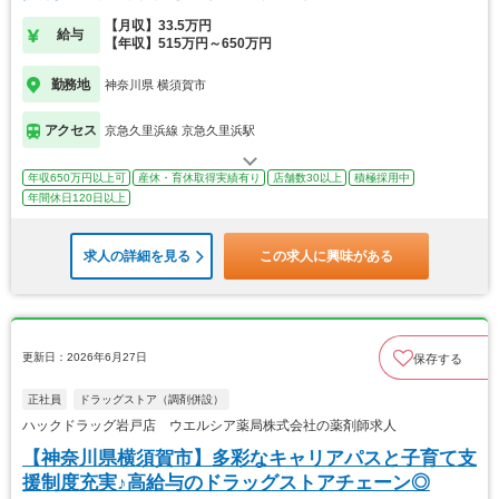
【月収】33.5万円
給与
【年収】515万円～650万円
勤務地
神奈川県 横須賀市
アクセス
京急久里浜線 京急久里浜駅
年収650万円以上可
産休・育休取得実績有り
店舗数30以上
積極採用中
年間休日120日以上
求人の詳細を見る
この求人に興味がある
更新日：2026年6月27日
保存する
正社員
ドラッグストア（調剤併設）
ハックドラッグ岩戸店 ウエルシア薬局株式会社の薬剤師求人
【神奈川県横須賀市】多彩なキャリアパスと子育て支
援制度充実♪高給与のドラッグストアチェーン◎