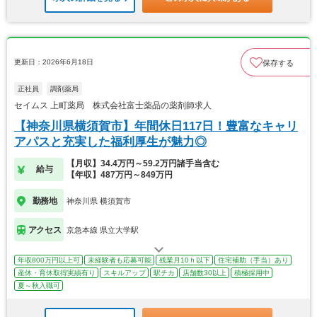
更新日：2026年6月18日
保存する
正社員
調剤薬局
セイムス 上町薬局 株式会社富士薬品の薬剤師求人
【神奈川県横須賀市】年間休日117日！豊富なキャリ
アパスと充実した福利厚生が魅力◎
【月収】34.4万円～59.2万円諸手当含む
給与
【年収】487万円～849万円
勤務地
神奈川県 横須賀市
アクセス
京急本線 県立大学駅
年収800万円以上可
未経験者も応募可能
残業月10ｈ以下
住宅補助（手当）あり
産休・育休取得実績有り
スキルアップ
駅チカ
店舗数30以上
積極採用中
夏～秋入職可