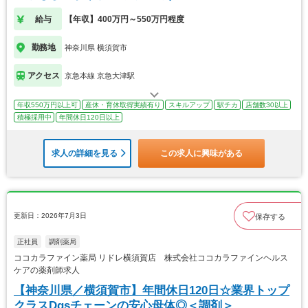
給与
【年収】400万円～550万円程度
勤務地
神奈川県 横須賀市
アクセス
京急本線 京急大津駅
年収550万円以上可
産休・育休取得実績有り
スキルアップ
駅チカ
店舗数30以上
積極採用中
年間休日120日以上
求人の詳細を見る
この求人に興味がある
更新日：2026年7月3日
保存する
正社員
調剤薬局
ココカラファイン薬局 リドレ横須賀店 株式会社ココカラファインヘルス
ケアの薬剤師求人
【神奈川県／横須賀市】年間休日120日☆業界トップ
クラスDgsチェーンの安心母体◎＜調剤＞