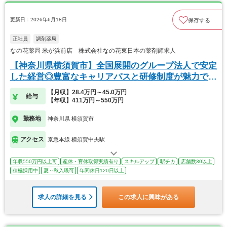
更新日：2026年6月18日
保存する
正社員
調剤薬局
なの花薬局 米が浜前店 株式会社なの花東日本の薬剤師求人
【神奈川県横須賀市】全国展開のグループ法人で安定
した経営◎豊富なキャリアパスと研修制度が魅力で
す！
【月収】28.4万円～45.0万円
給与
【年収】411万円～550万円
勤務地
神奈川県 横須賀市
アクセス
京急本線 横須賀中央駅
年収550万円以上可
産休・育休取得実績有り
スキルアップ
駅チカ
店舗数30以上
積極採用中
夏～秋入職可
年間休日120日以上
求人の詳細を見る
この求人に興味がある