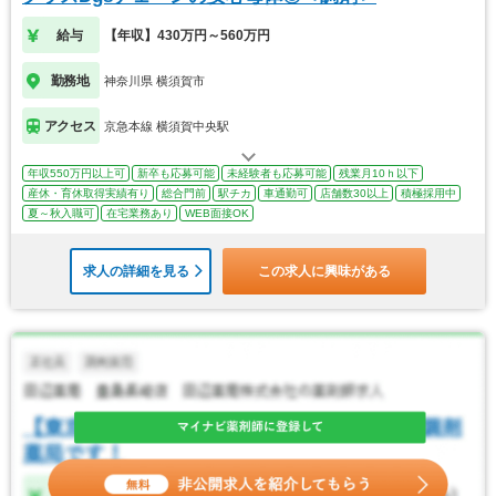
給与
【年収】430万円～560万円
勤務地
神奈川県 横須賀市
アクセス
京急本線 横須賀中央駅
年収550万円以上可
新卒も応募可能
未経験者も応募可能
残業月10ｈ以下
産休・育休取得実績有り
総合門前
駅チカ
車通勤可
店舗数30以上
積極採用中
夏～秋入職可
在宅業務あり
WEB面接OK
求人の詳細を見る
この求人に興味がある