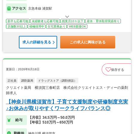
アクセス
京急本線 浦賀駅
新卒も応募可能
未経験者も応募可能
残業月10ｈ以下
産休・育休取得実績有り
店舗数30以上
積極採用中
在宅業務あり
WEB面接OK
求人の詳細を見る
この求人に興味がある
更新日：2026年6月18日
保存する
正社員
調剤薬局
ドラッグストア（調剤併設）
クリエイト薬局 横須賀三春町店 株式会社クリエイトエス・ディーの薬剤
師求人
【神奈川県横須賀市】子育て支援制度や研修制度充実
♪お休みが取りやすくワークライフバランス◎
【月収】34.5万円～50.0万円
給与
【年収】510万円～650万円
勤務地
神奈川県 横須賀市