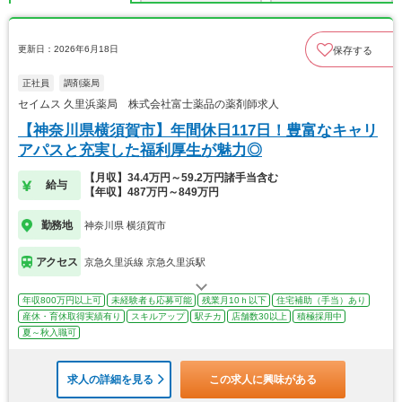
更新日：2026年6月18日
保存する
正社員
調剤薬局
セイムス 久里浜薬局 株式会社富士薬品の薬剤師求人
【神奈川県横須賀市】年間休日117日！豊富なキャリ
アパスと充実した福利厚生が魅力◎
【月収】34.4万円～59.2万円諸手当含む
給与
【年収】487万円～849万円
勤務地
神奈川県 横須賀市
アクセス
京急久里浜線 京急久里浜駅
年収800万円以上可
未経験者も応募可能
残業月10ｈ以下
住宅補助（手当）あり
産休・育休取得実績有り
スキルアップ
駅チカ
店舗数30以上
積極採用中
夏～秋入職可
求人の詳細を見る
この求人に興味がある