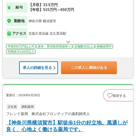
【月収】33.5万円
給与
【年収】515万円～650万円
勤務地
神奈川県 横須賀市
アクセス
京急久里浜線 北久里浜駅
年収650万円以上可
産休・育休取得実績有り
店舗数30以上
積極採用中
年間休日120日以上
求人の詳細を見る
この求人に興味がある
更新日：2026年6月26日
保存する
正社員
調剤薬局
フレンド薬局 株式会社フロンティアの薬剤師求人
【神奈川県横須賀市】駅徒歩1分の好立地。風通しが
良く、心地よく働ける薬局です。