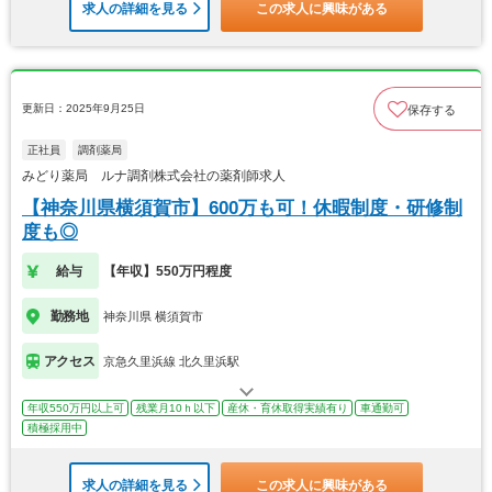
求人の詳細を見る
この求人に興味がある
更新日：2025年9月25日
保存する
正社員
調剤薬局
みどり薬局 ルナ調剤株式会社の薬剤師求人
【神奈川県横須賀市】600万も可！休暇制度・研修制
度も◎
給与
【年収】550万円程度
勤務地
神奈川県 横須賀市
アクセス
京急久里浜線 北久里浜駅
年収550万円以上可
残業月10ｈ以下
産休・育休取得実績有り
車通勤可
積極採用中
求人の詳細を見る
この求人に興味がある