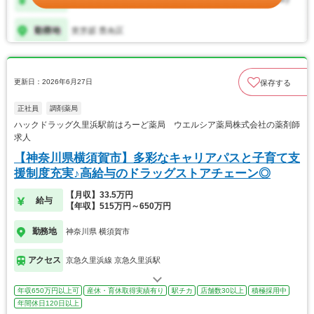
更新日：2026年6月27日
保存する
正社員
調剤薬局
ハックドラッグ久里浜駅前はろーど薬局 ウエルシア薬局株式会社の薬剤師
求人
【神奈川県横須賀市】多彩なキャリアパスと子育て支
援制度充実♪高給与のドラッグストアチェーン◎
【月収】33.5万円
給与
【年収】515万円～650万円
勤務地
神奈川県 横須賀市
アクセス
京急久里浜線 京急久里浜駅
年収650万円以上可
産休・育休取得実績有り
駅チカ
店舗数30以上
積極採用中
年間休日120日以上