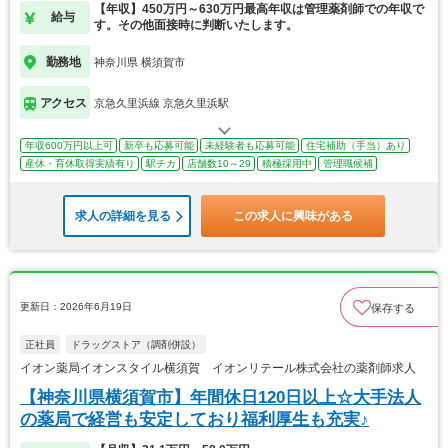
【年収】450万円～630万円最高年収は管理薬剤師での年収で
給与
す。その他面接時に判断いたします。
勤務地
神奈川県 横須賀市
アクセス
京急久里浜線 京急久里浜駅
年収600万円以上可
新卒も応募可能
未経験者も応募可能
住宅補助（手当）あり
産休・育休取得実績有り
駅チカ
店舗数10～29
積極採用中
管理職候補
求人の詳細を見る
この求人に興味がある
更新日：2026年6月19日
保存する
正社員
ドラッグストア（調剤併設）
イオン薬局イオンスタイル横須賀 イオンリテール株式会社の薬剤師求人
【神奈川県横須賀市】年間休日120日以上☆大手法人
の薬局で経営も安定しており福利厚生も充実♪