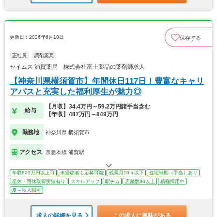
更新日：2026年6月18日
保存する
正社員
調剤薬局
セイムス 浦賀薬局 株式会社富士薬品の薬剤師求人
【神奈川県横須賀市】年間休日117日！豊富なキャリ
アパスと充実した福利厚生が魅力◎
【月収】34.4万円～59.2万円諸手当含む
給与
【年収】487万円～849万円
勤務地
神奈川県 横須賀市
アクセス
京急本線 浦賀駅
年収800万円以上可
未経験者も応募可能
残業月10ｈ以下
住宅補助（手当）あり
産休・育休取得実績有り
スキルアップ
駅チカ
店舗数30以上
積極採用中
夏～秋入職可
求人の詳細を見る
この求人に興味がある