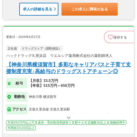
求人の詳細を見る
この求人に興味がある
更新日：2026年6月27日
保存する
正社員
ドラッグストア（調剤併設）
ハックドラッグ久里浜店 ウエルシア薬局株式会社の薬剤師求人
【神奈川県横須賀市】多彩なキャリアパスと子育て支
援制度充実♪高給与のドラッグストアチェーン◎
【月収】33.5万円
給与
【年収】515万円～650万円
勤務地
神奈川県 横須賀市
アクセス
京急久里浜線 京急久里浜駅
年収650万円以上可
産休・育休取得実績有り
駅チカ
店舗数30以上
積極採用中
年間休日120日以上