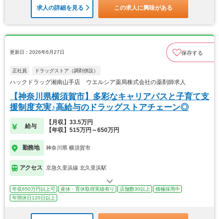
求人の詳細を見る
この求人に興味がある
更新日：2026年6月27日
保存する
正社員
ドラッグストア（調剤併設）
ハックドラッグ湘南山手店 ウエルシア薬局株式会社の薬剤師求人
【神奈川県横須賀市】多彩なキャリアパスと子育て支
援制度充実♪高給与のドラッグストアチェーン◎
【月収】33.5万円
給与
【年収】515万円～650万円
勤務地
神奈川県 横須賀市
アクセス
京急久里浜線 北久里浜駅
年収650万円以上可
産休・育休取得実績有り
店舗数30以上
積極採用中
年間休日120日以上