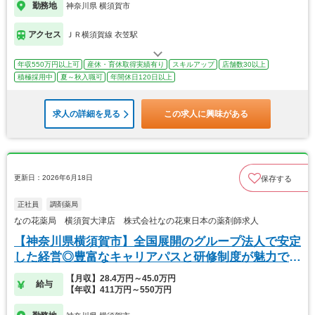
勤務地
神奈川県 横須賀市
アクセス
ＪＲ横須賀線 衣笠駅
年収550万円以上可
産休・育休取得実績有り
スキルアップ
店舗数30以上
積極採用中
夏～秋入職可
年間休日120日以上
求人の詳細を見る
この求人に興味がある
更新日：2026年6月18日
保存する
正社員
調剤薬局
なの花薬局 横須賀大津店 株式会社なの花東日本の薬剤師求人
【神奈川県横須賀市】全国展開のグループ法人で安定
した経営◎豊富なキャリアパスと研修制度が魅力で
す！
【月収】28.4万円～45.0万円
給与
【年収】411万円～550万円