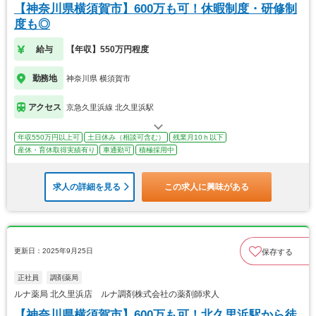
【神奈川県横須賀市】600万も可！休暇制度・研修制
度も◎
給与
【年収】550万円程度
勤務地
神奈川県 横須賀市
アクセス
京急久里浜線 北久里浜駅
年収550万円以上可
土日休み（相談可含む）
残業月10ｈ以下
産休・育休取得実績有り
車通勤可
積極採用中
求人の詳細を見る
この求人に興味がある
更新日：2025年9月25日
保存する
正社員
調剤薬局
ルナ薬局 北久里浜店 ルナ調剤株式会社の薬剤師求人
【神奈川県横須賀市】600万も可！北久里浜駅から徒