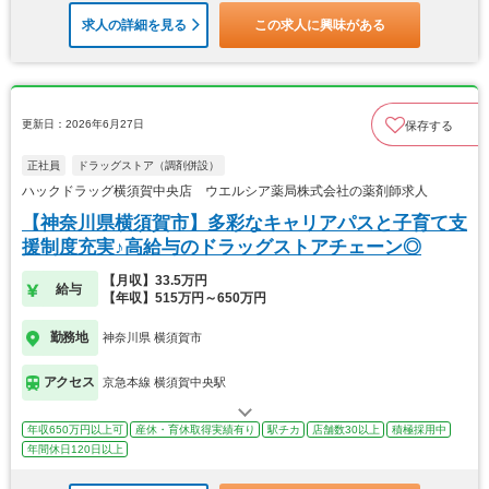
求人の詳細を見る
この求人に興味がある
更新日：2026年6月27日
保存する
正社員
ドラッグストア（調剤併設）
ハックドラッグ横須賀中央店 ウエルシア薬局株式会社の薬剤師求人
【神奈川県横須賀市】多彩なキャリアパスと子育て支
援制度充実♪高給与のドラッグストアチェーン◎
【月収】33.5万円
給与
【年収】515万円～650万円
勤務地
神奈川県 横須賀市
アクセス
京急本線 横須賀中央駅
年収650万円以上可
産休・育休取得実績有り
駅チカ
店舗数30以上
積極採用中
年間休日120日以上