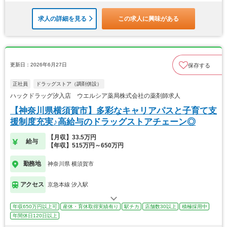
求人の詳細を見る
この求人に興味がある
更新日：2026年6月27日
保存する
正社員
ドラッグストア（調剤併設）
ハックドラッグ汐入店 ウエルシア薬局株式会社の薬剤師求人
【神奈川県横須賀市】多彩なキャリアパスと子育て支
援制度充実♪高給与のドラッグストアチェーン◎
【月収】33.5万円
給与
【年収】515万円～650万円
勤務地
神奈川県 横須賀市
アクセス
京急本線 汐入駅
年収650万円以上可
産休・育休取得実績有り
駅チカ
店舗数30以上
積極採用中
年間休日120日以上