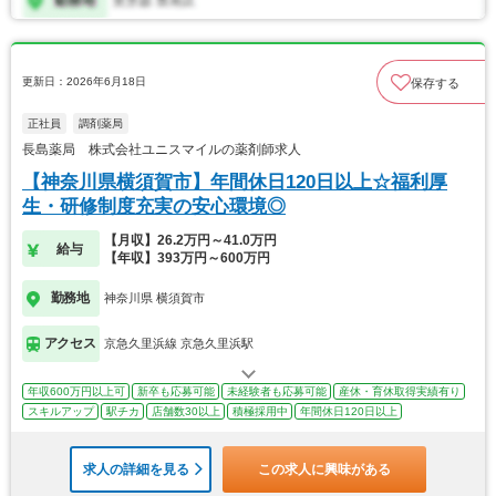
更新日：2026年6月18日
保存する
正社員
調剤薬局
長島薬局 株式会社ユニスマイルの薬剤師求人
【神奈川県横須賀市】年間休日120日以上☆福利厚
生・研修制度充実の安心環境◎
【月収】26.2万円～41.0万円
給与
【年収】393万円～600万円
勤務地
神奈川県 横須賀市
アクセス
京急久里浜線 京急久里浜駅
年収600万円以上可
新卒も応募可能
未経験者も応募可能
産休・育休取得実績有り
スキルアップ
駅チカ
店舗数30以上
積極採用中
年間休日120日以上
求人の詳細を見る
この求人に興味がある