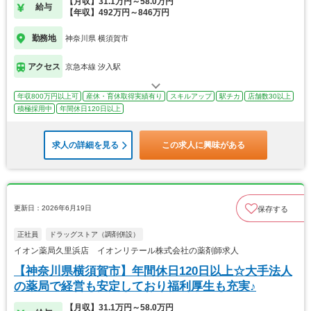
【月収】31.1万円～58.0万円
給与
【年収】492万円～846万円
勤務地
神奈川県 横須賀市
アクセス
京急本線 汐入駅
年収800万円以上可
産休・育休取得実績有り
スキルアップ
駅チカ
店舗数30以上
積極採用中
年間休日120日以上
求人の詳細を見る
この求人に興味がある
更新日：2026年6月19日
保存する
正社員
ドラッグストア（調剤併設）
イオン薬局久里浜店 イオンリテール株式会社の薬剤師求人
【神奈川県横須賀市】年間休日120日以上☆大手法人
の薬局で経営も安定しており福利厚生も充実♪
【月収】31.1万円～58.0万円