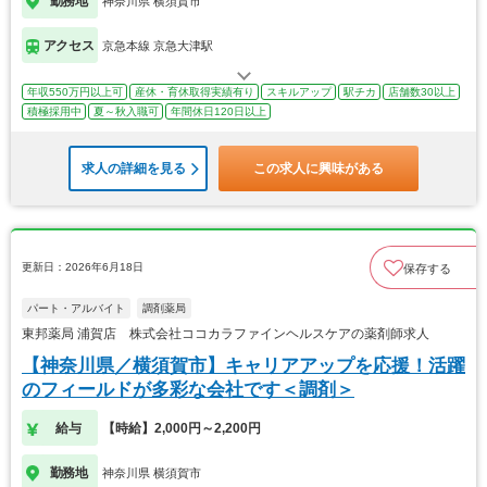
勤務地
神奈川県 横須賀市
アクセス
京急本線 京急大津駅
年収550万円以上可
産休・育休取得実績有り
スキルアップ
駅チカ
店舗数30以上
積極採用中
夏～秋入職可
年間休日120日以上
求人の詳細を見る
この求人に興味がある
更新日：2026年6月18日
保存する
パート・アルバイト
調剤薬局
東邦薬局 浦賀店 株式会社ココカラファインヘルスケアの薬剤師求人
【神奈川県／横須賀市】キャリアアップを応援！活躍
のフィールドが多彩な会社です＜調剤＞
給与
【時給】2,000円～2,200円
勤務地
神奈川県 横須賀市