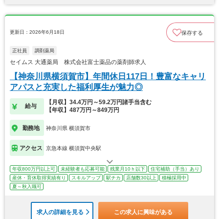
更新日：2026年6月18日
保存する
正社員
調剤薬局
セイムス 大通薬局 株式会社富士薬品の薬剤師求人
【神奈川県横須賀市】年間休日117日！豊富なキャリ
アパスと充実した福利厚生が魅力◎
【月収】34.4万円～59.2万円諸手当含む
給与
【年収】487万円～849万円
勤務地
神奈川県 横須賀市
アクセス
京急本線 横須賀中央駅
年収800万円以上可
未経験者も応募可能
残業月10ｈ以下
住宅補助（手当）あり
産休・育休取得実績有り
スキルアップ
駅チカ
店舗数30以上
積極採用中
夏～秋入職可
求人の詳細を見る
この求人に興味がある