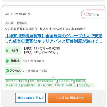
更新日：2026年6月18日
保存する
正社員
調剤薬局
なの花薬局 横須賀武山店 株式会社なの花東日本の薬剤師求人
【神奈川県横須賀市】全国展開のグループ法人で安定
した経営◎豊富なキャリアパスと研修制度が魅力で
す！
【月収】28.4万円～45.0万円
給与
【年収】411万円～550万円
勤務地
神奈川県 横須賀市
アクセス
ＪＲ横須賀線 衣笠駅
年収550万円以上可
産休・育休取得実績有り
スキルアップ
車通勤可
店舗数30以上
積極採用中
夏～秋入職可
年間休日120日以上
在宅業務あり
求人の詳細を見る
この求人に興味がある