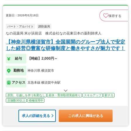
更新日：2026年6月18日
保存する
パート・アルバイト
調剤薬局
なの花薬局 米が浜前店 株式会社なの花東日本の薬剤師求人
【神奈川県横須賀市】全国展開のグループ法人で安定
した経営◎豊富な研修制度と働きやすさが魅力です！
給与
【時給】2,000円～
勤務地
神奈川県 横須賀市
アクセス
京急本線 横須賀中央駅
原則、引越しを伴う転勤なし
産休・育休取得実績有り
スキルアップ
駅チカ
店舗数30以上
積極採用中
求人の詳細を見る
この求人に興味がある