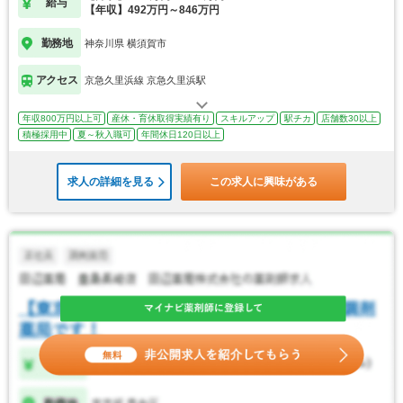
給与
【年収】492万円～846万円
勤務地
神奈川県 横須賀市
アクセス
京急久里浜線 京急久里浜駅
年収800万円以上可
産休・育休取得実績有り
スキルアップ
駅チカ
店舗数30以上
積極採用中
夏～秋入職可
年間休日120日以上
求人の詳細を見る
この求人に興味がある