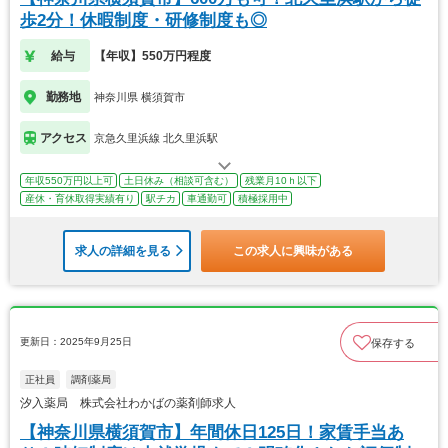
歩2分！休暇制度・研修制度も◎
給与
【年収】550万円程度
勤務地
神奈川県 横須賀市
アクセス
京急久里浜線 北久里浜駅
年収550万円以上可
土日休み（相談可含む）
残業月10ｈ以下
産休・育休取得実績有り
駅チカ
車通勤可
積極採用中
求人の詳細を見る
この求人に興味がある
更新日：2025年9月25日
保存する
正社員
調剤薬局
汐入薬局 株式会社わかばの薬剤師求人
【神奈川県横須賀市】年間休日125日！家賃手当あ