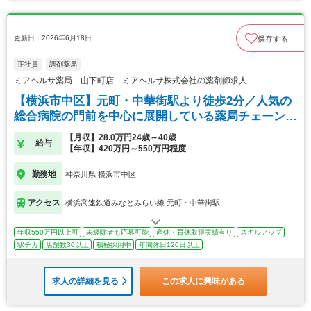
更新日：2026年6月18日
保存する
正社員
調剤薬局
ミアヘルサ薬局 山下町店 ミアヘルサ株式会社の薬剤師求人
【横浜市中区】元町・中華街駅より徒歩2分／人気の
総合病院の門前を中心に展開している薬局チェーンで
す！
【月収】28.0万円24歳～40歳
給与
【年収】420万円～550万円程度
勤務地
神奈川県 横浜市中区
アクセス
横浜高速鉄道みなとみらい線 元町・中華街駅
年収550万円以上可
未経験者も応募可能
産休・育休取得実績有り
スキルアップ
駅チカ
店舗数30以上
積極採用中
年間休日120日以上
求人の詳細を見る
この求人に興味がある