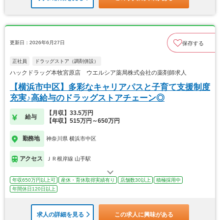
更新日：2026年6月27日
保存する
正社員
ドラッグストア（調剤併設）
ハックドラッグ本牧宮原店 ウエルシア薬局株式会社の薬剤師求人
【横浜市中区】多彩なキャリアパスと子育て支援制度
充実♪高給与のドラッグストアチェーン◎
【月収】33.5万円
給与
【年収】515万円～650万円
勤務地
神奈川県 横浜市中区
アクセス
ＪＲ根岸線 山手駅
年収650万円以上可
産休・育休取得実績有り
店舗数30以上
積極採用中
年間休日120日以上
求人の詳細を見る
この求人に興味がある