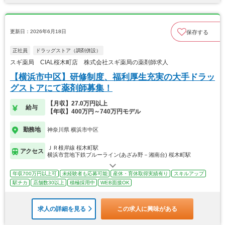
更新日：2026年6月18日
保存する
正社員
ドラッグストア（調剤併設）
スギ薬局 CIAL桜木町店 株式会社スギ薬局の薬剤師求人
【横浜市中区】研修制度、福利厚生充実の大手ドラッ
グストアにて薬剤師募集！
【月収】27.0万円以上
給与
【年収】400万円～740万円モデル
勤務地
神奈川県 横浜市中区
ＪＲ根岸線 桜木町駅
アクセス
横浜市営地下鉄ブルーライン(あざみ野－湘南台) 桜木町駅
年収700万円以上可
未経験者も応募可能
産休・育休取得実績有り
スキルアップ
駅チカ
店舗数30以上
積極採用中
WEB面接OK
求人の詳細を見る
この求人に興味がある