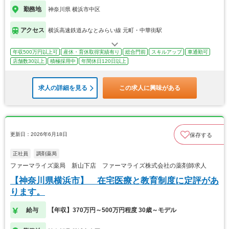
勤務地
神奈川県 横浜市中区
アクセス
横浜高速鉄道みなとみらい線 元町・中華街駅
年収500万円以上可
産休・育休取得実績有り
総合門前
スキルアップ
車通勤可
店舗数30以上
積極採用中
年間休日120日以上
求人の詳細を見る
この求人に興味がある
更新日：2026年6月18日
保存する
正社員
調剤薬局
ファーマライズ薬局 新山下店 ファーマライズ株式会社の薬剤師求人
【神奈川県横浜市】 在宅医療と教育制度に定評があ
ります。
給与
【年収】370万円～500万円程度 30歳～モデル