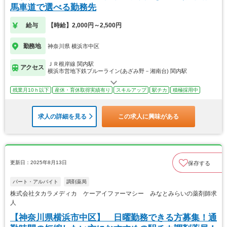
馬車道で選べる勤務先
給与
【時給】2,000円～2,500円
勤務地
神奈川県 横浜市中区
ＪＲ根岸線 関内駅
アクセス
横浜市営地下鉄ブルーライン(あざみ野－湘南台) 関内駅
残業月10ｈ以下
産休・育休取得実績有り
スキルアップ
駅チカ
積極採用中
求人の詳細を見る
この求人に興味がある
更新日：2025年8月13日
保存する
パート・アルバイト
調剤薬局
株式会社タカラメディカ ケーアイファーマシー みなとみらいの薬剤師求
人
【神奈川県横浜市中区】 日曜勤務できる方募集！通