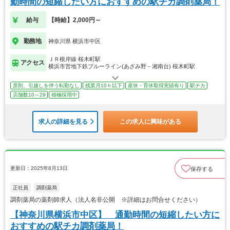
勤時間の短縮したい方におすすめの駅チカ調剤薬局！
給与
【時給】2,000円～
勤務地
神奈川県 横浜市中区
ＪＲ根岸線 桜木町駅
アクセス
横浜市営地下鉄ブルーライン(あざみ野－湘南台) 桜木町駅
原則、引越しを伴う転勤なし
残業月10ｈ以下
産休・育休取得実績有り
駅チカ
店舗数10～29
積極採用中
求人の詳細を見る
この求人に興味がある
更新日：2025年8月13日
保存する
正社員
調剤薬局
調剤薬局の薬剤師求人（法人名非公開 ※詳細はお問合せください）
【神奈川県横浜市中区】 通勤時間の短縮したい方に
おすすめの駅チカ調剤薬局！