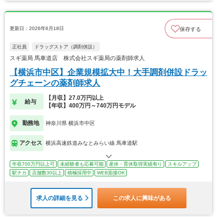
更新日：2026年6月18日
保存する
正社員
ドラッグストア（調剤併設）
スギ薬局 馬車道店 株式会社スギ薬局の薬剤師求人
【横浜市中区】企業規模拡大中！大手調剤併設ドラッ
グチェーンの薬剤師求人
【月収】27.0万円以上
給与
【年収】400万円～740万円モデル
勤務地
神奈川県 横浜市中区
アクセス
横浜高速鉄道みなとみらい線 馬車道駅
年収700万円以上可
未経験者も応募可能
産休・育休取得実績有り
スキルアップ
駅チカ
店舗数30以上
積極採用中
WEB面接OK
求人の詳細を見る
この求人に興味がある