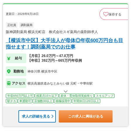
更新日：2026年6月18日
保存する
正社員
調剤薬局
阪神調剤薬局 横浜元町店 株式会社スギ薬局の薬剤師求人
【横浜市中区】大手法人が母体◎年収600万円台も目
指せます！調剤薬局でのお仕事
【月収】26.0万円～47.0万円
給与
【年収】392万円～665万円年収例
勤務地
神奈川県 横浜市中区
アクセス
横浜高速鉄道みなとみらい線 元町・中華街駅
年収650万円以上可
残業月10ｈ以下
産休・育休取得実績有り
スキルアップ
駅チカ
車通勤可
店舗数30以上
積極採用中
年間休日120日以上
求人の詳細を見る
この求人に興味がある