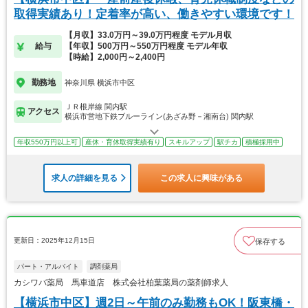
取得実績あり！定着率が高い、働きやすい環境です！
【月収】33.0万円～39.0万円程度 モデル月収
給与
【年収】500万円～550万円程度 モデル年収
【時給】2,000円～2,400円
勤務地
神奈川県 横浜市中区
ＪＲ根岸線 関内駅
アクセス
横浜市営地下鉄ブルーライン(あざみ野－湘南台) 関内駅
年収550万円以上可
産休・育休取得実績有り
スキルアップ
駅チカ
積極採用中
求人の詳細を見る
この求人に興味がある
更新日：2025年12月15日
保存する
パート・アルバイト
調剤薬局
カシワバ薬局 馬車道店 株式会社柏葉薬局の薬剤師求人
【横浜市中区】週2日～午前のみ勤務もOK！阪東橋・