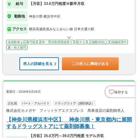
給与
【月収】33.0万円程度※新卒月収
勤務地
神奈川県 横浜市中区
アクセス
横浜高速鉄道みなとみらい線 日本大通り駅
未経験者も応募可能
産休・育休取得実績有り
駅チカ
店舗数30以上
積極採用中
夏～秋入職可
求人の詳細を見る
この求人に興味がある
更新日：2026年6月26日
保存する
正社員
パート・アルバイト
ドラッグストア（調剤併設）
株式会社カメガヤ フィットケアエクスプレス 馬車道店の薬剤師求人
【神奈川県横浜市中区】 神奈川県・東京都内に展開
するドラッグストアにて薬剤師募集！
【月収】35.0万円～39.0万円程度 モデル月収