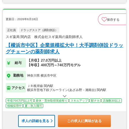
更新日：2026年6月18日
保存する
正社員
ドラッグストア（調剤併設）
スギ薬局 関内店 株式会社スギ薬局の薬剤師求人
【横浜市中区】企業規模拡大中！大手調剤併設ドラッ
グチェーンの薬剤師求人
【月収】27.0万円以上
給与
【年収】400万円～740万円モデル
勤務地
神奈川県 横浜市中区
ＪＲ根岸線 関内駅
アクセス
横浜市営地下鉄ブルーライン(あざみ野－湘南台) 関内駅
年収700万円以上可
産休・育休取得実績有り
スキルアップ
駅チカ
店舗数30以上
積極採用中
夏～秋入職可
求人の詳細を見る
この求人に興味がある