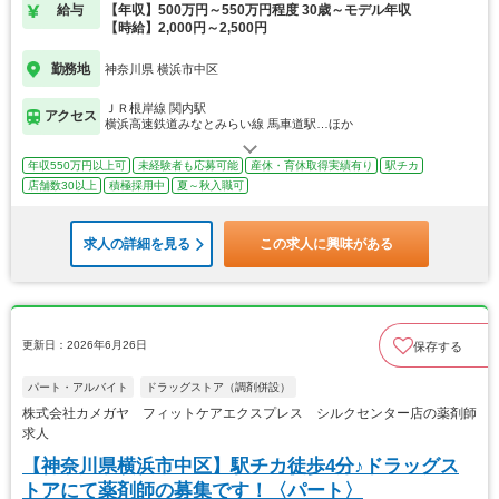
給与
【年収】500万円～550万円程度 30歳～モデル年収
【時給】2,000円～2,500円
勤務地
神奈川県 横浜市中区
ＪＲ根岸線 関内駅
アクセス
横浜高速鉄道みなとみらい線 馬車道駅…ほか
年収550万円以上可
未経験者も応募可能
産休・育休取得実績有り
駅チカ
店舗数30以上
積極採用中
夏～秋入職可
求人の詳細を見る
この求人に興味がある
更新日：2026年6月26日
保存する
パート・アルバイト
ドラッグストア（調剤併設）
株式会社カメガヤ フィットケアエクスプレス シルクセンター店の薬剤師
求人
【神奈川県横浜市中区】駅チカ徒歩4分♪ドラッグス
トアにて薬剤師の募集です！〈パート〉