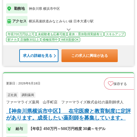
勤務地
神奈川県 横浜市中区
アクセス
横浜高速鉄道みなとみらい線 日本大通り駅
年収700万円以上可
未経験者も応募可能
産休・育休取得実績有り
スキルアップ
駅チカ
店舗数30以上
積極採用中
WEB面接OK
求人の詳細を見る
この求人に興味がある
更新日：2026年6月18日
保存する
正社員
調剤薬局
ファーマライズ薬局 山手町店 ファーマライズ株式会社の薬剤師求人
【神奈川県横浜市中区】 在宅医療と教育制度に定評
があります。成長したい薬剤師を募集しています。
給与
【年収】450万円～500万円程度 30歳～モデル