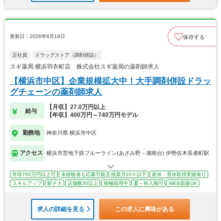
更新日：2026年6月18日
保存する
正社員
ドラッグストア（調剤併設）
スギ薬局 横浜羽衣町店 株式会社スギ薬局の薬剤師求人
【横浜市中区】企業規模拡大中！大手調剤併設ドラッ
グチェーンの薬剤師求人
【月収】27.0万円以上
給与
【年収】400万円～740万円モデル
勤務地
神奈川県 横浜市中区
アクセス
横浜市営地下鉄ブルーライン(あざみ野－湘南台) 伊勢佐木長者町駅
年収700万円以上可
未経験者も応募可能
残業月10ｈ以下
産休・育休取得実績有り
スキルアップ
駅チカ
店舗数30以上
積極採用中
夏～秋入職可
WEB面接OK
求人の詳細を見る
この求人に興味がある