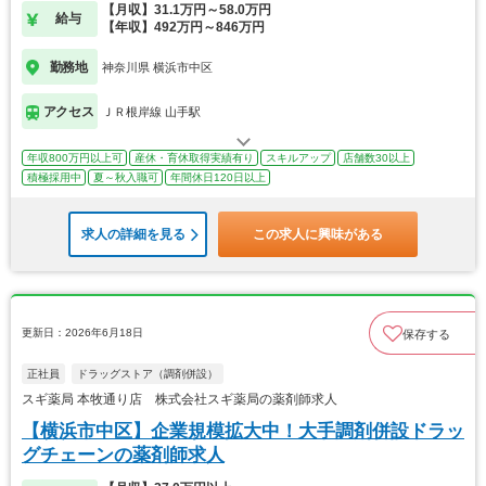
【月収】31.1万円～58.0万円
給与
【年収】492万円～846万円
勤務地
神奈川県 横浜市中区
アクセス
ＪＲ根岸線 山手駅
年収800万円以上可
産休・育休取得実績有り
スキルアップ
店舗数30以上
積極採用中
夏～秋入職可
年間休日120日以上
求人の詳細を見る
この求人に興味がある
更新日：2026年6月18日
保存する
正社員
ドラッグストア（調剤併設）
スギ薬局 本牧通り店 株式会社スギ薬局の薬剤師求人
【横浜市中区】企業規模拡大中！大手調剤併設ドラッ
グチェーンの薬剤師求人