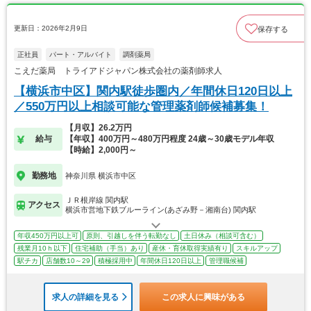
更新日：2026年2月9日
保存する
正社員
パート・アルバイト
調剤薬局
こえだ薬局 トライアドジャパン株式会社の薬剤師求人
【横浜市中区】関内駅徒歩圏内／年間休日120日以上
／550万円以上相談可能な管理薬剤師候補募集！
【月収】26.2万円
給与
【年収】400万円～480万円程度 24歳～30歳モデル年収
【時給】2,000円～
勤務地
神奈川県 横浜市中区
ＪＲ根岸線 関内駅
アクセス
横浜市営地下鉄ブルーライン(あざみ野－湘南台) 関内駅
年収450万円以上可
原則、引越しを伴う転勤なし
土日休み（相談可含む）
残業月10ｈ以下
住宅補助（手当）あり
産休・育休取得実績有り
スキルアップ
駅チカ
店舗数10～29
積極採用中
年間休日120日以上
管理職候補
求人の詳細を見る
この求人に興味がある