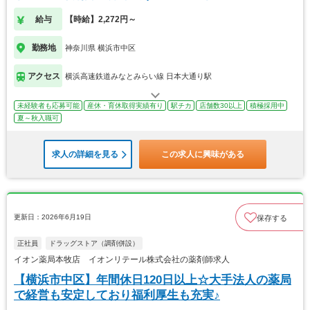
給与
【時給】2,272円～
勤務地
神奈川県 横浜市中区
アクセス
横浜高速鉄道みなとみらい線 日本大通り駅
未経験者も応募可能
産休・育休取得実績有り
駅チカ
店舗数30以上
積極採用中
夏～秋入職可
求人の詳細を見る
この求人に興味がある
更新日：2026年6月19日
保存する
正社員
ドラッグストア（調剤併設）
イオン薬局本牧店 イオンリテール株式会社の薬剤師求人
【横浜市中区】年間休日120日以上☆大手法人の薬局
で経営も安定しており福利厚生も充実♪