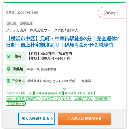
更新日：2026年6月18日
保存する
正社員
調剤薬局
アポテカ薬局 株式会社ウィーズの薬剤師求人
【横浜市中区】元町・中華街駅徒歩3分！完全週休2
日制・借上社宅制度あり！経験を生かせる職場◎
【月収】40.0万円～70.0万円
給与
【年収】480万円～840万円
勤務地
神奈川県 横浜市中区
アクセス
横浜高速鉄道みなとみらい線 元町・中華街駅
年収800万円以上可
未経験者も応募可能
住宅補助（手当）あり
産休・育休取得実績有り
スキルアップ
駅チカ
店舗数30以上
積極採用中
在宅業務あり
求人の詳細を見る
この求人に興味がある