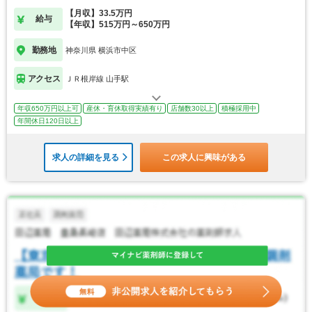
【月収】33.5万円
給与
【年収】515万円～650万円
勤務地
神奈川県 横浜市中区
アクセス
ＪＲ根岸線 山手駅
年収650万円以上可
産休・育休取得実績有り
店舗数30以上
積極採用中
年間休日120日以上
求人の詳細を見る
この求人に興味がある