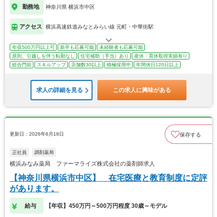
勤務地
神奈川県 横浜市中区
アクセス
横浜高速鉄道みなとみらい線 元町・中華街駅
年収500万円以上可
新卒も応募可能
未経験者も応募可能
原則、引越しを伴う転勤なし
住宅補助（手当）あり
産休・育休取得実績有り
総合門前
スキルアップ
店舗数30以上
積極採用中
年間休日120日以上
求人の詳細を見る
この求人に興味がある
更新日：2026年6月18日
保存する
正社員
調剤薬局
横浜みなみ薬局 ファーマライズ株式会社の薬剤師求人
【神奈川県横浜市中区】 在宅医療と教育制度に定評
があります。
給与
【年収】450万円～500万円程度 30歳～モデル