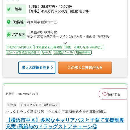
【月収】25.0万円～40.0万円
給与
【年収】450万円～550万円程度 モデル
勤務地
神奈川県 横浜市中区
ＪＲ根岸線 桜木町駅
アクセス
横浜市営地下鉄ブルーライン(あざみ野－湘南台) 桜木町駅
年収550万円以上可
未経験者も応募可能
原則、引越しを伴う転勤なし
産休・育休取得実績有り
駅チカ
店舗数10～29
積極採用中
求人の詳細を見る
この求人に興味がある
更新日：2026年6月27日
保存する
正社員
ドラッグストア（調剤併設）
ハックドラッグ新本牧店 ウエルシア薬局株式会社の薬剤師求人
【横浜市中区】多彩なキャリアパスと子育て支援制度
充実♪高給与のドラッグストアチェーン◎