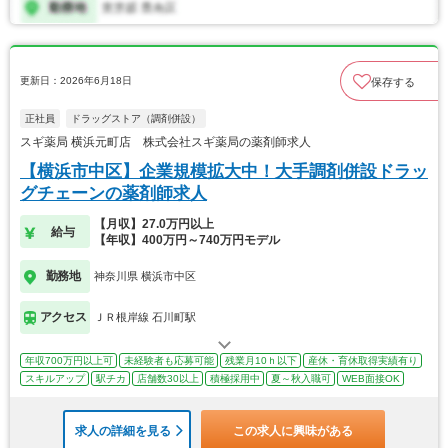
更新日：2026年6月18日
保存する
正社員
ドラッグストア（調剤併設）
スギ薬局 横浜元町店 株式会社スギ薬局の薬剤師求人
【横浜市中区】企業規模拡大中！大手調剤併設ドラッ
グチェーンの薬剤師求人
【月収】27.0万円以上
給与
【年収】400万円～740万円モデル
勤務地
神奈川県 横浜市中区
アクセス
ＪＲ根岸線 石川町駅
年収700万円以上可
未経験者も応募可能
残業月10ｈ以下
産休・育休取得実績有り
スキルアップ
駅チカ
店舗数30以上
積極採用中
夏～秋入職可
WEB面接OK
求人の詳細を見る
この求人に興味がある