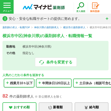
!
安心・安全な転職サポートの提供に努めます。
薬剤師の求人・転職TOP
神奈川県の薬剤師求人
横浜市の薬剤師求人
横浜市中区(神奈川
横浜市中区(神奈川県)の薬剤師求人・転職情報一覧
勤務地
横浜市中区(神奈川県)
その他
指定なし
条件を変更する
人気のこだわり条件を追加する
残業月10ｈ以下
年間休日120日以上
土日休み（相談可含
82
件の薬剤師求人
※ 非公開求人を除く
おすすめ順
新着順
給与順