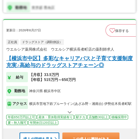
更新日：2026年6月27日
保存する
正社員
ドラッグストア（調剤併設）
ウエルシア薬局株式会社 ウエルシア横浜長者町店の薬剤師求人
【横浜市中区】多彩なキャリアパスと子育て支援制度
充実♪高給与のドラッグストアチェーン◎
【月収】33.5万円
給与
【年収】515万円～650万円
勤務地
神奈川県 横浜市中区
アクセス
横浜市営地下鉄ブルーライン(あざみ野－湘南台) 伊勢佐木長者町駅
年収650万円以上可
産休・育休取得実績有り
駅チカ
店舗数30以上
積極採用中
夏～秋入職可
年間休日120日以上
求人の詳細を見る
この求人に興味がある