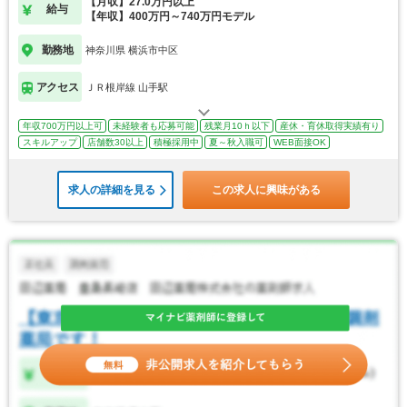
【月収】27.0万円以上
給与
【年収】400万円～740万円モデル
勤務地
神奈川県 横浜市中区
アクセス
ＪＲ根岸線 山手駅
年収700万円以上可
未経験者も応募可能
残業月10ｈ以下
産休・育休取得実績有り
スキルアップ
店舗数30以上
積極採用中
夏～秋入職可
WEB面接OK
求人の詳細を見る
この求人に興味がある