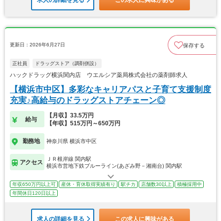
更新日：2026年6月27日
保存する
正社員
ドラッグストア（調剤併設）
ハックドラッグ横浜関内店 ウエルシア薬局株式会社の薬剤師求人
【横浜市中区】多彩なキャリアパスと子育て支援制度
充実♪高給与のドラッグストアチェーン◎
【月収】33.5万円
給与
【年収】515万円～650万円
勤務地
神奈川県 横浜市中区
ＪＲ根岸線 関内駅
アクセス
横浜市営地下鉄ブルーライン(あざみ野－湘南台) 関内駅
年収650万円以上可
産休・育休取得実績有り
駅チカ
店舗数30以上
積極採用中
年間休日120日以上
求人の詳細を見る
この求人に興味がある