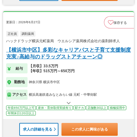
更新日：2026年6月27日
保存する
正社員
調剤薬局
ハックドラッグ横浜元町薬局 ウエルシア薬局株式会社の薬剤師求人
【横浜市中区】多彩なキャリアパスと子育て支援制度
充実♪高給与のドラッグストアチェーン◎
【月収】33.5万円
給与
【年収】515万円～650万円
勤務地
神奈川県 横浜市中区
アクセス
横浜高速鉄道みなとみらい線 元町・中華街駅
年収650万円以上可
産休・育休取得実績有り
駅チカ
店舗数30以上
積極採用中
年間休日120日以上
求人の詳細を見る
この求人に興味がある