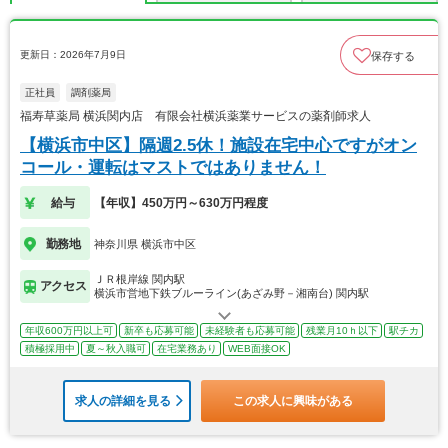
更新日：2026年7月9日
保存する
正社員
調剤薬局
福寿草薬局 横浜関内店 有限会社横浜薬業サービスの薬剤師求人
【横浜市中区】隔週2.5休！施設在宅中心ですがオン
コール・運転はマストではありません！
給与
【年収】450万円～630万円程度
勤務地
神奈川県 横浜市中区
ＪＲ根岸線 関内駅
アクセス
横浜市営地下鉄ブルーライン(あざみ野－湘南台) 関内駅
年収600万円以上可
新卒も応募可能
未経験者も応募可能
残業月10ｈ以下
駅チカ
積極採用中
夏～秋入職可
在宅業務あり
WEB面接OK
求人の詳細を見る
この求人に興味がある