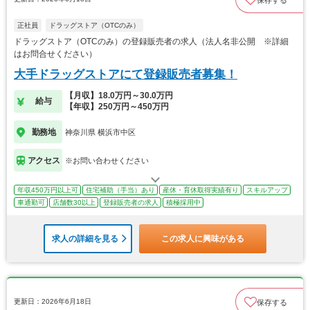
保存する
正社員
ドラッグストア（OTCのみ）
ドラッグストア（OTCのみ）の登録販売者の求人（法人名非公開 ※詳細
はお問合せください）
大手ドラッグストアにて登録販売者募集！
【月収】18.0万円～30.0万円
給与
【年収】250万円～450万円
勤務地
神奈川県 横浜市中区
アクセス
※お問い合わせください
年収450万円以上可
住宅補助（手当）あり
産休・育休取得実績有り
スキルアップ
車通勤可
店舗数30以上
登録販売者の求人
積極採用中
求人の詳細を見る
この求人に興味がある
更新日：2026年6月18日
保存する