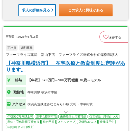
求人の詳細を見る
この求人に興味がある
更新日：2026年6月18日
保存する
正社員
調剤薬局
ファーマライズ薬局 新山下店 ファーマライズ株式会社の薬剤師求人
【神奈川県横浜市】 在宅医療と教育制度に定評があ
ります。
給与
【年収】370万円～500万円程度 30歳～モデル
勤務地
神奈川県 横浜市中区
アクセス
横浜高速鉄道みなとみらい線 元町・中華街駅
年収500万円以上可
新卒も応募可能
未経験者も応募可能
住宅補助（手当）あり
産休・育休取得実績有り
総合門前
スキルアップ
店舗数30以上
積極採用中
年間休日120日以上