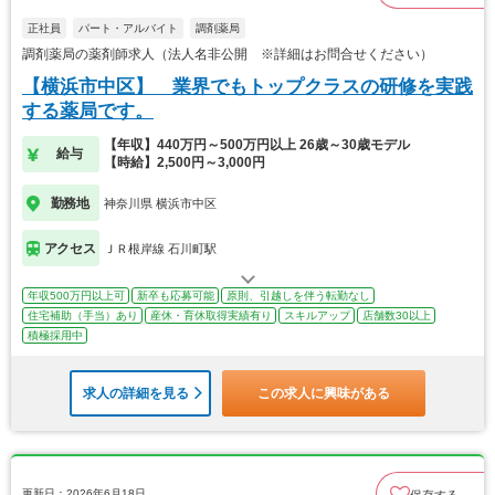
正社員
パート・アルバイト
調剤薬局
調剤薬局の薬剤師求人（法人名非公開 ※詳細はお問合せください）
【横浜市中区】 業界でもトップクラスの研修を実践
する薬局です。
【年収】440万円～500万円以上 26歳～30歳モデル
給与
【時給】2,500円～3,000円
勤務地
神奈川県 横浜市中区
アクセス
ＪＲ根岸線 石川町駅
年収500万円以上可
新卒も応募可能
原則、引越しを伴う転勤なし
住宅補助（手当）あり
産休・育休取得実績有り
スキルアップ
店舗数30以上
積極採用中
求人の詳細を見る
この求人に興味がある
更新日：2026年6月18日