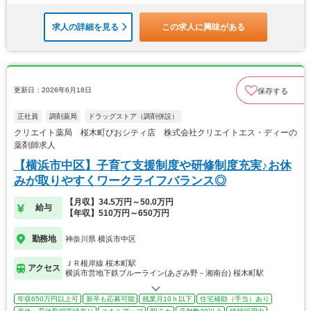
求人の詳細を見る
この求人に興味がある
更新日：2026年6月18日
保存する
正社員
調剤薬局
ドラッグストア（調剤併設）
クリエイト薬局 桜木町ぴおシティ店 株式会社クリエイトエス・ディーの
薬剤師求人
【横浜市中区】子育て支援制度や研修制度充実♪お休
みが取りやすくワークライフバランス◎
【月収】34.5万円～50.0万円
給与
【年収】510万円～650万円
勤務地
神奈川県 横浜市中区
ＪＲ根岸線 桜木町駅
アクセス
横浜市営地下鉄ブルーライン(あざみ野－湘南台) 桜木町駅
年収650万円以上可
新卒も応募可能
残業月10ｈ以下
住宅補助（手当）あり