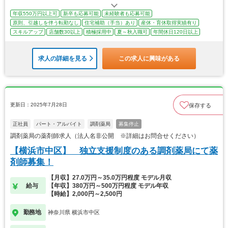
年収550万円以上可
新卒も応募可能
未経験者も応募可能
原則、引越しを伴う転勤なし
住宅補助（手当）あり
産休・育休取得実績有り
スキルアップ
店舗数30以上
積極採用中
夏～秋入職可
年間休日120日以上
求人の詳細を見る
この求人に興味がある
更新日：2025年7月28日
保存する
正社員
パート・アルバイト
調剤薬局
募集停止
調剤薬局の薬剤師求人（法人名非公開 ※詳細はお問合せください）
【横浜市中区】 独立支援制度のある調剤薬局にて薬
剤師募集！
【月収】27.0万円～35.0万円程度 モデル月収
給与
【年収】380万円～500万円程度 モデル年収
【時給】2,000円～2,500円
勤務地
神奈川県 横浜市中区