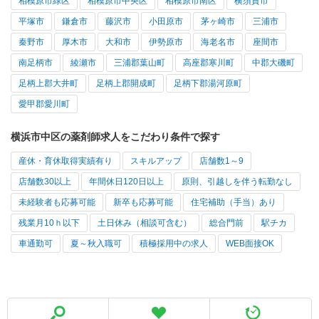
相模原市緑区
相模原市中央区
相模原市南区
横須賀市
平塚市
鎌倉市
藤沢市
小田原市
茅ヶ崎市
三浦市
秦野市
厚木市
大和市
伊勢原市
海老名市
座間市
南足柄市
綾瀬市
三浦郡葉山町
高座郡寒川町
中郡大磯町
足柄上郡大井町
足柄上郡開成町
足柄下郡湯河原町
愛甲郡愛川町
横浜市中区の薬剤師求人をこだわり条件で探す
産休・育休取得実績有り
スキルアップ
店舗数1～9
店舗数30以上
年間休日120日以上
原則、引越しを伴う転勤なし
未経験者も応募可能
新卒も応募可能
住宅補助（手当）あり
残業月10ｈ以下
土日休み（相談可含む）
総合門前
駅チカ
車通勤可
夏～秋入職可
積極採用中の求人
WEB面接OK