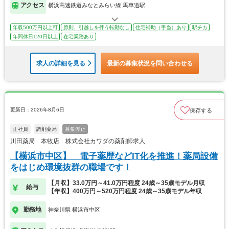
アクセス
横浜高速鉄道みなとみらい線 馬車道駅
年収500万円以上可
原則、引越しを伴う転勤なし
住宅補助（手当）あり
駅チカ
年間休日120日以上
在宅業務あり
求人の詳細を見る
最新の募集状況を問い合わせる
更新日：2026年8月6日
保存する
正社員
調剤薬局
募集停止
川田薬局 本牧店 株式会社カワダの薬剤師求人
【横浜市中区】 電子薬歴などIT化を推進！薬局設備
をはじめ環境抜群の職場です！
【月収】33.0万円～41.0万円程度 24歳～35歳モデル月収
給与
【年収】400万円～520万円程度 24歳～35歳モデル年収
勤務地
神奈川県 横浜市中区