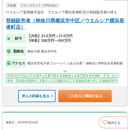
正社員
ドラッグストア（OTCのみ）
ウエルシア薬局株式会社 ウエルシア横浜長者町店の登録販売者の求人
登録販売者（神奈川県横浜市中区／ウエルシア横浜長
者町店）
【月収】21.5万円～27.0万円
給与
【年収】308万円～450万円
勤務地
神奈川県 横浜市中区
アクセス
横浜市営地下鉄ブルーライン(あざみ野－湘南台) 伊勢佐木長者町駅
年収450万円以上可
新卒も応募可能
未経験者も応募可能
住宅補助（手当）あり
産休・育休取得実績有り
駅チカ
店舗数30以上
登録販売者の求人
積極採用中
求人の詳細を見る
この求人に興味がある
更新日：2026年6月18日
保存する