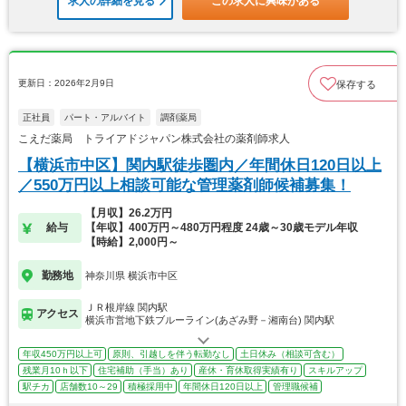
求人の詳細を見る
この求人に興味がある
更新日：2026年2月9日
保存する
正社員
パート・アルバイト
調剤薬局
こえだ薬局 トライアドジャパン株式会社の薬剤師求人
【横浜市中区】関内駅徒歩圏内／年間休日120日以上
／550万円以上相談可能な管理薬剤師候補募集！
【月収】26.2万円
給与
【年収】400万円～480万円程度 24歳～30歳モデル年収
【時給】2,000円～
勤務地
神奈川県 横浜市中区
ＪＲ根岸線 関内駅
アクセス
横浜市営地下鉄ブルーライン(あざみ野－湘南台) 関内駅
年収450万円以上可
原則、引越しを伴う転勤なし
土日休み（相談可含む）
残業月10ｈ以下
住宅補助（手当）あり
産休・育休取得実績有り
スキルアップ
駅チカ
店舗数10～29
積極採用中
年間休日120日以上
管理職候補