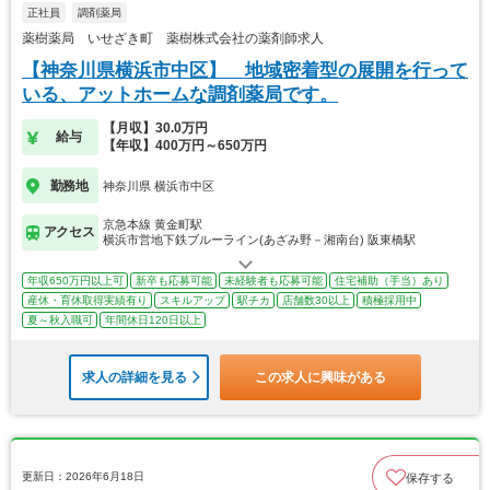
正社員
調剤薬局
薬樹薬局 いせざき町 薬樹株式会社の薬剤師求人
【神奈川県横浜市中区】 地域密着型の展開を行って
いる、アットホームな調剤薬局です。
【月収】30.0万円
給与
【年収】400万円～650万円
勤務地
神奈川県 横浜市中区
京急本線 黄金町駅
アクセス
横浜市営地下鉄ブルーライン(あざみ野－湘南台) 阪東橋駅
年収650万円以上可
新卒も応募可能
未経験者も応募可能
住宅補助（手当）あり
産休・育休取得実績有り
スキルアップ
駅チカ
店舗数30以上
積極採用中
夏～秋入職可
年間休日120日以上
求人の詳細を見る
この求人に興味がある
更新日：2026年6月18日
保存する