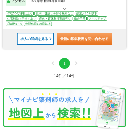
アクセス
ＪＲ根岸線 根岸(神奈川)駅
年収500万円以上可
原則、引越しを伴う転勤なし
残業月10ｈ以下
住宅補助（手当）あり
産休・育休取得実績有り
総合門前
スキルアップ
店舗数1～9
年間休日120日以上
求人の詳細を見る
最新の募集状況を問い合わせる
1
14件／14件