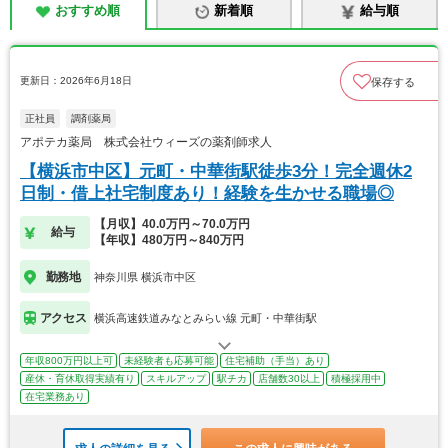
おすすめ順
新着順
給与順
更新日：2026年6月18日
保存する
正社員
調剤薬局
アポテカ薬局 株式会社ウィーズの薬剤師求人
【横浜市中区】元町・中華街駅徒歩3分！完全週休2
日制・借上社宅制度あり！経験を生かせる職場◎
【月収】40.0万円～70.0万円
給与
【年収】480万円～840万円
勤務地
神奈川県 横浜市中区
アクセス
横浜高速鉄道みなとみらい線 元町・中華街駅
年収800万円以上可
未経験者も応募可能
住宅補助（手当）あり
産休・育休取得実績有り
スキルアップ
駅チカ
店舗数30以上
積極採用中
在宅業務あり