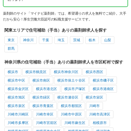
薬剤師のサイト「マイナビ薬剤師」では、希望通りの求人を無料でご紹介。大手
だから安心！厚生労働大臣認可の転職支援サービスです。
関東エリアで住宅補助（手当）ありの薬剤師求人を探す
東京
神奈川
千葉
埼玉
茨城
栃木
山梨
群馬
神奈川県の住宅補助（手当）ありの薬剤師求人を市区町村で探す
横浜市
横浜市鶴見区
横浜市神奈川区
横浜市西区
横浜市中区
横浜市南区
横浜市保土ケ谷区
横浜市磯子区
横浜市金沢区
横浜市港北区
横浜市戸塚区
横浜市港南区
横浜市旭区
横浜市緑区
横浜市瀬谷区
横浜市栄区
横浜市泉区
横浜市青葉区
横浜市都筑区
川崎市
川崎市川崎区
川崎市幸区
川崎市中原区
川崎市高津区
川崎市多摩区
川崎市宮前区
川崎市麻生区
相模原市