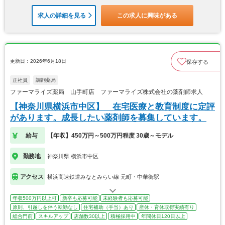
求人の詳細を見る
この求人に興味がある
更新日：2026年6月18日
保存する
正社員
調剤薬局
ファーマライズ薬局 山手町店 ファーマライズ株式会社の薬剤師求人
【神奈川県横浜市中区】 在宅医療と教育制度に定評
があります。成長したい薬剤師を募集しています。
給与
【年収】450万円～500万円程度 30歳～モデル
勤務地
神奈川県 横浜市中区
アクセス
横浜高速鉄道みなとみらい線 元町・中華街駅
年収500万円以上可
新卒も応募可能
未経験者も応募可能
原則、引越しを伴う転勤なし
住宅補助（手当）あり
産休・育休取得実績有り
総合門前
スキルアップ
店舗数30以上
積極採用中
年間休日120日以上