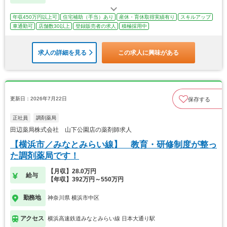
年収450万円以上可
住宅補助（手当）あり
産休・育休取得実績有り
スキルアップ
車通勤可
店舗数30以上
登録販売者の求人
積極採用中
求人の詳細を見る
この求人に興味がある
更新日：2026年7月22日
保存する
正社員
調剤薬局
田辺薬局株式会社 山下公園店の薬剤師求人
【横浜市／みなとみらい線】 教育・研修制度が整っ
た調剤薬局です！
【月収】28.0万円
給与
【年収】392万円～550万円
勤務地
神奈川県 横浜市中区
アクセス
横浜高速鉄道みなとみらい線 日本大通り駅