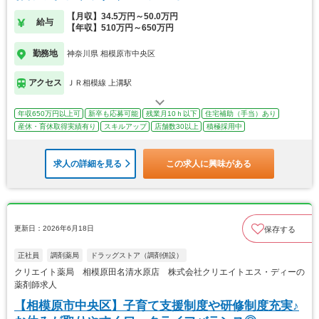
【月収】34.5万円～50.0万円
給与
【年収】510万円～650万円
勤務地
神奈川県 相模原市中央区
アクセス
ＪＲ相模線 上溝駅
年収650万円以上可
新卒も応募可能
残業月10ｈ以下
住宅補助（手当）あり
産休・育休取得実績有り
スキルアップ
店舗数30以上
積極採用中
求人の詳細を見る
この求人に興味がある
更新日：2026年6月18日
保存する
正社員
調剤薬局
ドラッグストア（調剤併設）
クリエイト薬局 相模原田名清水原店 株式会社クリエイトエス・ディーの
薬剤師求人
【相模原市中央区】子育て支援制度や研修制度充実♪