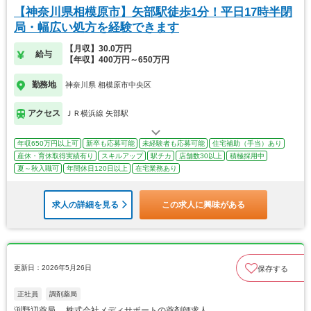
【神奈川県相模原市】矢部駅徒歩1分！平日17時半閉
局・幅広い処方を経験できます
【月収】30.0万円
給与
【年収】400万円～650万円
勤務地
神奈川県 相模原市中央区
アクセス
ＪＲ横浜線 矢部駅
年収650万円以上可
新卒も応募可能
未経験者も応募可能
住宅補助（手当）あり
産休・育休取得実績有り
スキルアップ
駅チカ
店舗数30以上
積極採用中
夏～秋入職可
年間休日120日以上
在宅業務あり
求人の詳細を見る
この求人に興味がある
更新日：2026年5月26日
保存する
正社員
調剤薬局
渕野辺薬局 株式会社メディサポートの薬剤師求人