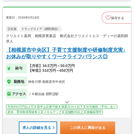
更新日：2026年6月18日
保存する
正社員
ドラッグストア（調剤併設）
クリエイト薬局 相模原青葉店 株式会社クリエイトエス・ディーの薬剤師
求人
【相模原市中央区】子育て支援制度や研修制度充実♪
お休みが取りやすくワークライフバランス◎
【月収】34.5万円～50.0万円
給与
【年収】510万円～650万円
勤務地
神奈川県 相模原市中央区
アクセス
ＪＲ横浜線 淵野辺駅
年収650万円以上可
新卒も応募可能
残業月10ｈ以下
住宅補助（手当）あり
産休・育休取得実績有り
スキルアップ
店舗数30以上
積極採用中
求人の詳細を見る
この求人に興味がある