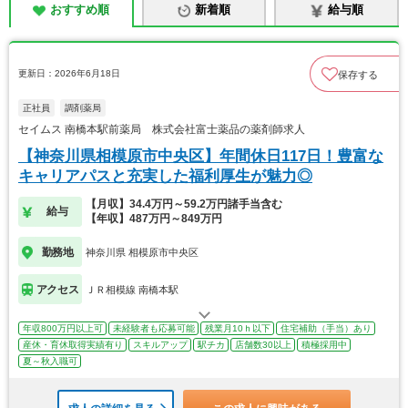
おすすめ順
新着順
給与順
更新日：2026年6月18日
保存する
正社員
調剤薬局
セイムス 南橋本駅前薬局 株式会社富士薬品の薬剤師求人
【神奈川県相模原市中央区】年間休日117日！豊富な
キャリアパスと充実した福利厚生が魅力◎
【月収】34.4万円～59.2万円諸手当含む
給与
【年収】487万円～849万円
勤務地
神奈川県 相模原市中央区
アクセス
ＪＲ相模線 南橋本駅
年収800万円以上可
未経験者も応募可能
残業月10ｈ以下
住宅補助（手当）あり
産休・育休取得実績有り
スキルアップ
駅チカ
店舗数30以上
積極採用中
夏～秋入職可