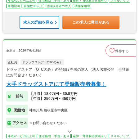
年収450万円以上可
住宅補助（手当）あり
産休・育休取得実績有り
スキルアップ
車通勤可
店舗数30以上
登録販売者の求人
積極採用中
求人の詳細を見る
この求人に興味がある
更新日：2026年6月18日
保存する
正社員
ドラッグストア（OTCのみ）
ドラッグストア（OTCのみ）の登録販売者の求人（法人名非公開 ※詳細
はお問合せください）
大手ドラッグストアにて登録販売者募集！
【月収】18.0万円～30.0万円
給与
【年収】250万円～450万円
勤務地
神奈川県 相模原市中央区
アクセス
※お問い合わせください
年収450万円以上可
住宅補助（手当）あり
産休・育休取得実績有り
スキルアップ