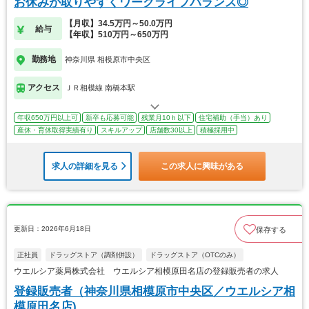
お休みが取りやすくワークライフバランス◎
【月収】34.5万円～50.0万円
給与
【年収】510万円～650万円
勤務地
神奈川県 相模原市中央区
アクセス
ＪＲ相模線 南橋本駅
年収650万円以上可
新卒も応募可能
残業月10ｈ以下
住宅補助（手当）あり
産休・育休取得実績有り
スキルアップ
店舗数30以上
積極採用中
求人の詳細を見る
この求人に興味がある
更新日：2026年6月18日
保存する
正社員
ドラッグストア（調剤併設）
ドラッグストア（OTCのみ）
ウエルシア薬局株式会社 ウエルシア相模原田名店の登録販売者の求人
登録販売者（神奈川県相模原市中央区／ウエルシア相
模原田名店)