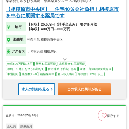
柴胡会ちゅうおう薬局 相薬薬局グループの薬剤師求人
【相模原市中央区】 住宅40％会社負担！相模原市
を中心に展開する薬局です
【月収】25.5万円（諸手当込み） モデル月収
給与
【年収】400万円～600万円
勤務地
神奈川県 相模原市中央区
アクセス
ＪＲ横浜線 相模原駅
年収600万円以上可
新卒も応募可能
未経験者も応募可能
原則、引越しを伴う転勤なし
住宅補助（手当）あり
産休・育休取得実績有り
車通勤可
店舗数1～9
積極採用中
夏～秋入職可
年間休日120日以上
求人の詳細を見る
この求人に興味がある
更新日：2026年5月18日
保存する
正社員
調剤薬局