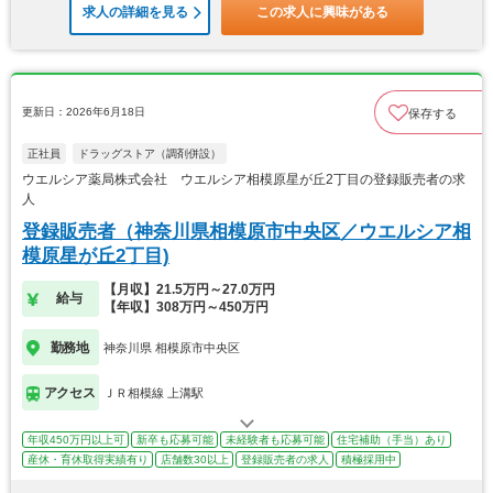
求人の詳細を見る
この求人に興味がある
更新日：2026年6月18日
保存する
正社員
ドラッグストア（調剤併設）
ウエルシア薬局株式会社 ウエルシア相模原星が丘2丁目の登録販売者の求
人
登録販売者（神奈川県相模原市中央区／ウエルシア相
模原星が丘2丁目)
【月収】21.5万円～27.0万円
給与
【年収】308万円～450万円
勤務地
神奈川県 相模原市中央区
アクセス
ＪＲ相模線 上溝駅
年収450万円以上可
新卒も応募可能
未経験者も応募可能
住宅補助（手当）あり
産休・育休取得実績有り
店舗数30以上
登録販売者の求人
積極採用中