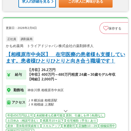
求人の詳細を見る
この求人に興味がある
更新日：2026年2月9日
保存する
正社員
調剤薬局
かもめ薬局 トライアドジャパン株式会社の薬剤師求人
【相模原市中央区】 在宅医療の患者様も支援してい
ます。患者様ひとりひとりと向き合う職場です！
【月収】26.2万円
給与
【年収】400万円～480万円程度 24歳～30歳モデル年収
【時給】2,000円～
勤務地
神奈川県 相模原市中央区
ＪＲ横浜線 相模原駅
アクセス
ＪＲ相模線 上溝駅
年収450万円以上可
未経験者も応募可能
原則、引越しを伴う転勤なし
土日休み（相談可含む）
残業月10ｈ以下
住宅補助（手当）あり
産休・育休取得実績有り
スキルアップ
車通勤可
店舗数10～29
積極採用中