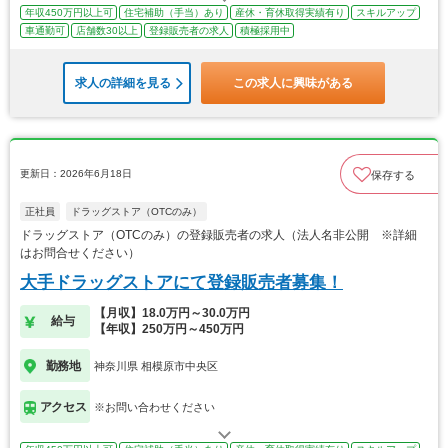
年収450万円以上可
住宅補助（手当）あり
産休・育休取得実績有り
スキルアップ
車通勤可
店舗数30以上
登録販売者の求人
積極採用中
求人の詳細を見る
この求人に興味がある
更新日：2026年6月18日
保存する
正社員
ドラッグストア（OTCのみ）
ドラッグストア（OTCのみ）の登録販売者の求人（法人名非公開 ※詳細
はお問合せください）
大手ドラッグストアにて登録販売者募集！
【月収】18.0万円～30.0万円
給与
【年収】250万円～450万円
勤務地
神奈川県 相模原市中央区
アクセス
※お問い合わせください