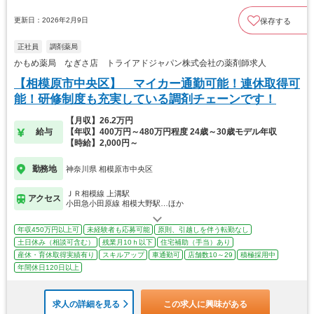
更新日：2026年2月9日
保存する
正社員
調剤薬局
かもめ薬局 なぎさ店 トライアドジャパン株式会社の薬剤師求人
【相模原市中央区】 マイカー通勤可能！連休取得可
能！研修制度も充実している調剤チェーンです！
【月収】26.2万円
給与
【年収】400万円～480万円程度 24歳～30歳モデル年収
【時給】2,000円～
勤務地
神奈川県 相模原市中央区
ＪＲ相模線 上溝駅
アクセス
小田急小田原線 相模大野駅…ほか
年収450万円以上可
未経験者も応募可能
原則、引越しを伴う転勤なし
土日休み（相談可含む）
残業月10ｈ以下
住宅補助（手当）あり
産休・育休取得実績有り
スキルアップ
車通勤可
店舗数10～29
積極採用中
年間休日120日以上
求人の詳細を見る
この求人に興味がある