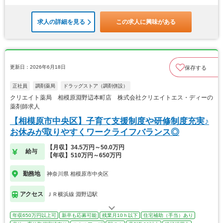
求人の詳細を見る
この求人に興味がある
更新日：2026年6月18日
保存する
正社員
調剤薬局
ドラッグストア（調剤併設）
クリエイト薬局 相模原淵野辺本町店 株式会社クリエイトエス・ディーの
薬剤師求人
【相模原市中央区】子育て支援制度や研修制度充実♪
お休みが取りやすくワークライフバランス◎
【月収】34.5万円～50.0万円
給与
【年収】510万円～650万円
勤務地
神奈川県 相模原市中央区
アクセス
ＪＲ横浜線 淵野辺駅
年収650万円以上可
新卒も応募可能
残業月10ｈ以下
住宅補助（手当）あり