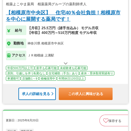
相薬よこやま薬局 相薬薬局グループの薬剤師求人
【相模原市中央区】 住宅40％会社負担！相模原市
を中心に展開する薬局です！
【月収】25.5万円（諸手当込み） モデル月収
給与
【年収】400万円～510万円程度 モデル年収
勤務地
神奈川県 相模原市中央区
アクセス
ＪＲ相模線 上溝駅
年収500万円以上可
新卒も応募可能
未経験者も応募可能
原則、引越しを伴う転勤なし
住宅補助（手当）あり
産休・育休取得実績有り
車通勤可
店舗数1～9
積極採用中
年間休日120日以上
求人の詳細を見る
この求人に興味がある
更新日：2025年8月20日
保存する