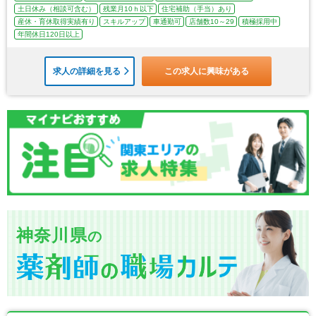
土日休み（相談可含む）
残業月10ｈ以下
住宅補助（手当）あり
産休・育休取得実績有り
スキルアップ
車通勤可
店舗数10～29
積極採用中
年間休日120日以上
求人の詳細を見る
この求人に興味がある
神奈川県
の