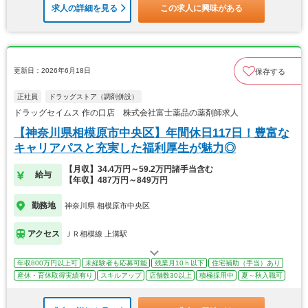
求人の詳細を見る
この求人に興味がある
更新日：2026年6月18日
保存する
正社員
ドラッグストア（調剤併設）
ドラッグセイムス 作の口店 株式会社富士薬品の薬剤師求人
【神奈川県相模原市中央区】年間休日117日！豊富な
キャリアパスと充実した福利厚生が魅力◎
【月収】34.4万円～59.2万円諸手当含む
給与
【年収】487万円～849万円
勤務地
神奈川県 相模原市中央区
アクセス
ＪＲ相模線 上溝駅
年収800万円以上可
未経験者も応募可能
残業月10ｈ以下
住宅補助（手当）あり
産休・育休取得実績有り
スキルアップ
店舗数30以上
積極採用中
夏～秋入職可