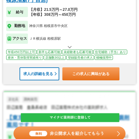
模原清新7丁目店)
【月収】21.5万円～27.0万円
給与
【年収】308万円～450万円
勤務地
神奈川県 相模原市中央区
アクセス
ＪＲ横浜線 相模原駅
年収450万円以上可
新卒も応募可能
未経験者も応募可能
住宅補助（手当）あり
産休・育休取得実績有り
店舗数30以上
登録販売者の求人
積極採用中
求人の詳細を見る
この求人に興味がある