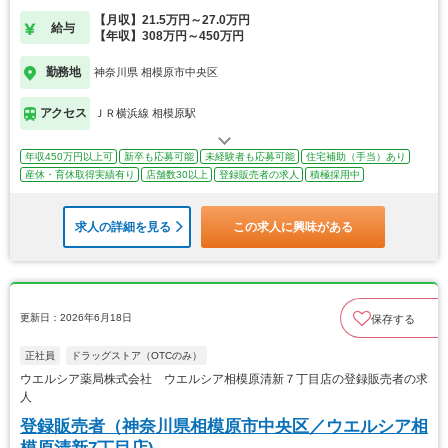
【月収】21.5万円～27.0万円
給与
【年収】308万円～450万円
勤務地
神奈川県 相模原市中央区
アクセス
ＪＲ横浜線 相模原駅
年収450万円以上可
新卒も応募可能
未経験者も応募可能
住宅補助（手当）あり
産休・育休取得実績有り
店舗数30以上
登録販売者の求人
積極採用中
求人の詳細を見る
この求人に興味がある
更新日：2026年6月18日
保存する
正社員
ドラッグストア（OTCのみ）
ウエルシア薬局株式会社 ウエルシア相模原清新７丁目店の登録販売者の求
人
登録販売者（神奈川県相模原市中央区／ウエルシア相