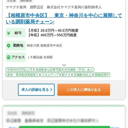
正社員
調剤薬局
ヤマグチ薬局 淵野辺店 株式会社ヤマグチ薬局の薬剤師求人
【相模原市中央区】 東京・神奈川を中心に展開して
いる調剤薬局チェーン
【月収】26.0万円～40.0万円程度
給与
【年収】400万円～550万円程度
勤務地
神奈川県 相模原市中央区
アクセス
ＪＲ横浜線 矢部駅
年収550万円以上可
未経験者も応募可能
住宅補助（手当）あり
産休・育休取得実績有り
スキルアップ
駅チカ
店舗数30以上
積極採用中
求人の詳細を見る
この求人に興味がある