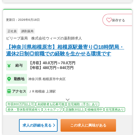
更新日：2026年6月18日
保存する
正社員
調剤薬局
ビリーブ薬局 株式会社ウィーズの薬剤師求人
【神奈川県相模原市】相模原駅最寄り◎18時閉局・
週休2日制◎前職での経験を生かせる環境です
【月収】40.0万円～70.0万円
給与
【年収】480万円～840万円
勤務地
神奈川県 相模原市中央区
アクセス
ＪＲ相模線 上溝駅
年収800万円以上可
未経験者も応募可能
住宅補助（手当）あり
産休・育休取得実績有り
スキルアップ
店舗数30以上
積極採用中
在宅業務あり
求人の詳細を見る
この求人に興味がある