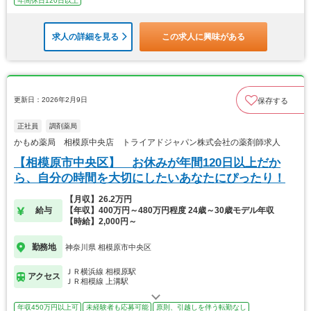
年間休日120日以上
求人の詳細を見る
この求人に興味がある
更新日：2026年2月9日
保存する
正社員
調剤薬局
かもめ薬局 相模原中央店 トライアドジャパン株式会社の薬剤師求人
【相模原市中央区】 お休みが年間120日以上だか
ら、自分の時間を大切にしたいあなたにぴったり！
【月収】26.2万円
給与
【年収】400万円～480万円程度 24歳～30歳モデル年収
【時給】2,000円～
勤務地
神奈川県 相模原市中央区
ＪＲ横浜線 相模原駅
アクセス
ＪＲ相模線 上溝駅
年収450万円以上可
未経験者も応募可能
原則、引越しを伴う転勤なし