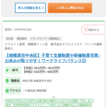
求人の詳細を見る
この求人に興味がある
更新日：2026年6月18日
保存する
正社員
調剤薬局
ドラッグストア（調剤併設）
クリエイト薬局 相模原イッツ店 株式会社クリエイトエス・ディーの薬剤
師求人
【相模原市中央区】子育て支援制度や研修制度充実♪
お休みが取りやすくワークライフバランス◎
【月収】34.5万円～50.0万円
給与
【年収】510万円～650万円
勤務地
神奈川県 相模原市中央区
アクセス
ＪＲ横浜線 相模原駅
年収650万円以上可
新卒も応募可能
残業月10ｈ以下
住宅補助（手当）あり
産休・育休取得実績有り
スキルアップ
駅チカ
店舗数30以上
積極採用中