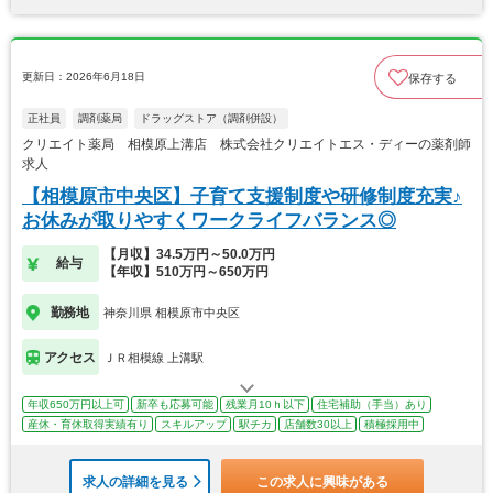
更新日：2026年6月18日
保存する
正社員
調剤薬局
ドラッグストア（調剤併設）
クリエイト薬局 相模原上溝店 株式会社クリエイトエス・ディーの薬剤師
求人
【相模原市中央区】子育て支援制度や研修制度充実♪
お休みが取りやすくワークライフバランス◎
【月収】34.5万円～50.0万円
給与
【年収】510万円～650万円
勤務地
神奈川県 相模原市中央区
アクセス
ＪＲ相模線 上溝駅
年収650万円以上可
新卒も応募可能
残業月10ｈ以下
住宅補助（手当）あり
産休・育休取得実績有り
スキルアップ
駅チカ
店舗数30以上
積極採用中
求人の詳細を見る
この求人に興味がある