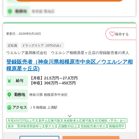
更新日：2026年6月18日
保存する
正社員
ドラッグストア（OTCのみ）
ウエルシア薬局株式会社 ウエルシア相模原星ヶ丘店の登録販売者の求人
登録販売者（神奈川県相模原市中央区／ウエルシア相
模原星ヶ丘店)
【月収】21.5万円～27.0万円
給与
【年収】308万円～450万円
勤務地
神奈川県 相模原市中央区
アクセス
ＪＲ相模線 上溝駅
年収450万円以上可
新卒も応募可能
未経験者も応募可能
住宅補助（手当）あり
産休・育休取得実績有り
駅チカ
店舗数30以上
登録販売者の求人
積極採用中