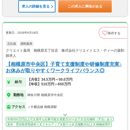
求人の詳細を見る
この求人に興味がある
更新日：2026年6月18日
保存する
正社員
調剤薬局
クリエイト薬局 相模原五丁目店 株式会社クリエイトエス・ディーの薬剤
師求人
【相模原市中央区】子育て支援制度や研修制度充実♪
お休みが取りやすくワークライフバランス◎
【月収】34.5万円～50.0万円
給与
【年収】510万円～650万円
勤務地
神奈川県 相模原市中央区
アクセス
ＪＲ横浜線 相模原駅
年収650万円以上可
新卒も応募可能
残業月10ｈ以下
住宅補助（手当）あり
産休・育休取得実績有り
スキルアップ
駅チカ
店舗数30以上
積極採用中