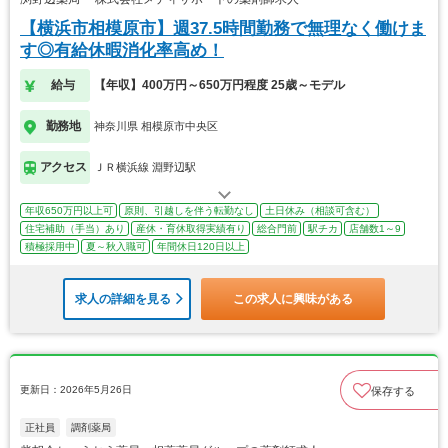
【横浜市相模原市】週37.5時間勤務で無理なく働けま
す◎有給休暇消化率高め！
給与
【年収】400万円～650万円程度 25歳～モデル
勤務地
神奈川県 相模原市中央区
アクセス
ＪＲ横浜線 淵野辺駅
年収650万円以上可
原則、引越しを伴う転勤なし
土日休み（相談可含む）
住宅補助（手当）あり
産休・育休取得実績有り
総合門前
駅チカ
店舗数1～9
積極採用中
夏～秋入職可
年間休日120日以上
求人の詳細を見る
この求人に興味がある
更新日：2026年5月26日
保存する
正社員
調剤薬局