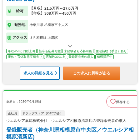
【月収】21.5万円～27.0万円
給与
【年収】308万円～450万円
勤務地
神奈川県 相模原市中央区
アクセス
ＪＲ相模線 上溝駅
年収450万円以上可
新卒も応募可能
未経験者も応募可能
住宅補助（手当）あり
産休・育休取得実績有り
店舗数30以上
登録販売者の求人
積極採用中
求人の詳細を見る
この求人に興味がある
更新日：2026年6月18日
保存する
正社員
ドラッグストア（OTCのみ）
ウエルシア薬局株式会社 ウエルシア相模原清新店の登録販売者の求人
登録販売者（神奈川県相模原市中央区／ウエルシア相
模原清新店)