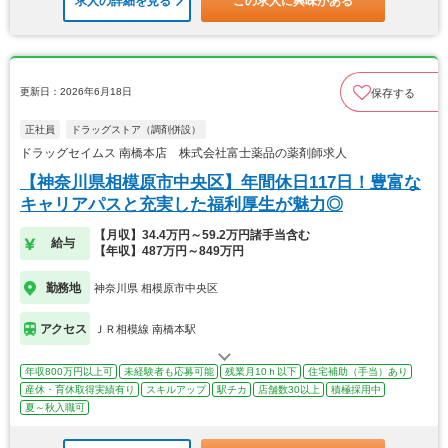
求人の詳細を見る
この求人に興味がある
更新日：2026年6月18日
保存する
正社員
ドラッグストア（調剤併設）
ドラッグセイムス 南橋本店 株式会社富士薬品の薬剤師求人
【神奈川県相模原市中央区】年間休日117日！豊富な
キャリアパスと充実した福利厚生が魅力◎
【月収】34.4万円～59.2万円諸手当含む
給与
【年収】487万円～849万円
勤務地
神奈川県 相模原市中央区
アクセス
ＪＲ相模線 南橋本駅
年収800万円以上可
未経験者も応募可能
残業月10ｈ以下
住宅補助（手当）あり
産休・育休取得実績有り
スキルアップ
駅チカ
店舗数30以上
積極採用中
夏～秋入職可