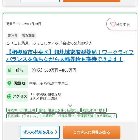
更新日：2026年1月29日
保存する
正社員
調剤薬局
るりこし薬局 るりこしケア株式会社の薬剤師求人
【相模原市中央区】超地域密着型薬局！ワークライフ
バランスを保ちながら大幅昇給も期待できます！
給与
【年収】550万円～800万円
勤務地
神奈川県 相模原市中央区
ＪＲ横浜線 相模原駅
アクセス
ＪＲ相模線 上溝駅
年収800万円以上可
原則、引越しを伴う転勤なし
残業月10ｈ以下
住宅補助（手当）あり
車通勤可
積極採用中
管理職候補
在宅業務あり
求人の詳細を見る
この求人に興味がある