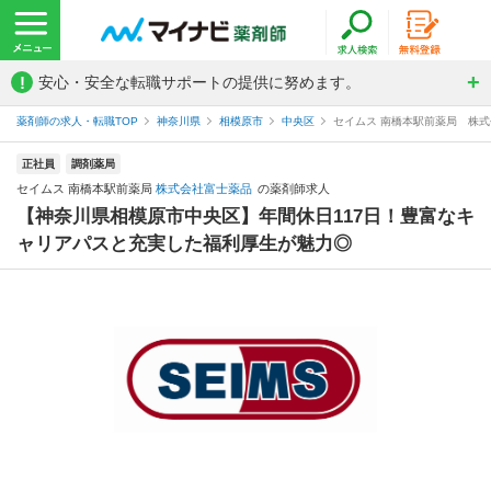
!
安心・安全な転職サポートの提供に努めます。
薬剤師の求人・転職TOP
神奈川県
相模原市
中央区
セイムス 南橋本駅前薬局 株
正社員
調剤薬局
セイムス 南橋本駅前薬局
株式会社富士薬品
の薬剤師求人
【神奈川県相模原市中央区】年間休日117日！豊富なキ
ャリアパスと充実した福利厚生が魅力◎