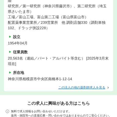
階
研究所／第一研究所（神奈川県藤沢市）、第二研究所（埼玉
県さいたま市）
工場／富山工場、富山第二工場（富山県富山市）
配置薬事業営業所／239営業所 他 調剤店舗330（調剤単独
102、ドラッグ併設228）
設立
1954年04月
従業員数
20,563名（連結／パート・アルバイト等含む） [2025年3月末
現在]
所在地
神奈川県相模原市中央区南橋本1-12-14
この法人の他の薬剤師求人を見る
この求人に興味がある方はこちら
無料で求人情報をお問い合わせいただけます。
薬局・病院等への直接応募・問い合わせではありませんのでご安心ください。