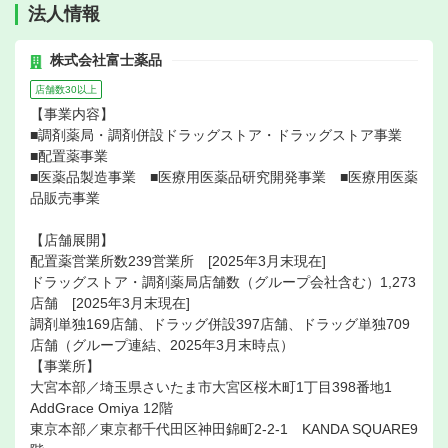
法人情報
株式会社富士薬品
店舗数30以上
【事業内容】
■調剤薬局・調剤併設ドラッグストア・ドラッグストア事業
■配置薬事業
■医薬品製造事業 ■医療用医薬品研究開発事業 ■医療用医薬
品販売事業
【店舗展開】
配置薬営業所数239営業所 [2025年3月末現在]
ドラッグストア・調剤薬局店舗数（グループ会社含む）1,273
店舗 [2025年3月末現在]
調剤単独169店舗、ドラッグ併設397店舗、ドラッグ単独709
店舗（グループ連結、2025年3月末時点）
【事業所】
大宮本部／埼玉県さいたま市大宮区桜木町1丁目398番地1
AddGrace Omiya 12階
東京本部／東京都千代田区神田錦町2-2-1 KANDA SQUARE9