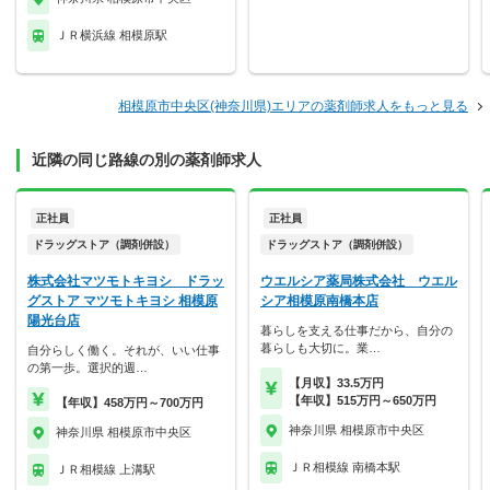
ＪＲ横浜線 相模原駅
相模原市中央区(神奈川県)エリアの薬剤師求人をもっと見る
近隣の同じ路線の別の薬剤師求人
正社員
正社員
ドラッグストア（調剤併設）
ドラッグストア（調剤併設）
株式会社マツモトキヨシ ドラッ
ウエルシア薬局株式会社 ウエル
グストア マツモトキヨシ 相模原
シア相模原南橋本店
陽光台店
暮らしを支える仕事だから、自分の
暮らしも大切に。業…
自分らしく働く。それが、いい仕事
の第一歩。選択的週…
【月収】33.5万円
【年収】515万円～650万円
【年収】458万円～700万円
神奈川県 相模原市中央区
神奈川県 相模原市中央区
ＪＲ相模線 南橋本駅
ＪＲ相模線 上溝駅