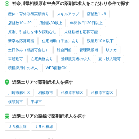
神奈川県相模原市中央区の薬剤師求人をこだわり条件で探す
産休・育休取得実績有り
スキルアップ
店舗数1～9
店舗数10～29
店舗数30以上
年間休日120日以上
原則、引越しを伴う転勤なし
未経験者も応募可能
新卒も応募可能
住宅補助（手当）あり
残業月10ｈ以下
土日休み（相談可含む）
総合門前
管理職候補
駅チカ
車通勤可
在宅業務あり
登録販売者の求人
夏～秋入職可
積極採用中の求人
WEB面接OK
近隣エリアで薬剤師求人を探す
川崎市麻生区
相模原市
相模原市緑区
相模原市南区
横須賀市
平塚市
近隣エリアの路線で薬剤師求人を探す
ＪＲ横浜線
ＪＲ相模線