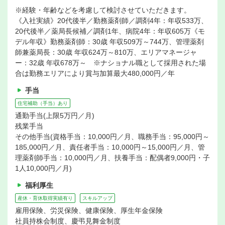
※経験・年齢などを考慮して検討させていただきます。
《入社実績》20代後半／勤務薬剤師／調剤4年：年収533万、
20代後半／薬局長候補／調剤1年、病院4年：年収605万《モ
デル年収》勤務薬剤師：30歳 年収509万～744万、管理薬剤
師兼薬局長：30歳 年収624万～810万、エリアマネージャ
ー：32歳 年収678万～ ※ナショナル職として採用された場
合は勤務エリアにより賞与加算最大480,000円／年
手当
住宅補助（手当）あり
通勤手当(上限5万円／月)
残業手当
その他手当(資格手当：10,000円／月、職務手当：95,000円～
185,000円／月、責任者手当：10,000円～15,000円／月、管
理薬剤師手当：10,000円／月、扶養手当：配偶者9,000円・子
1人10,000円／月)
福利厚生
産休・育休取得実績有り
スキルアップ
雇用保険、労災保険、健康保険、厚生年金保険
社員持株会制度、慶弔見舞金制度