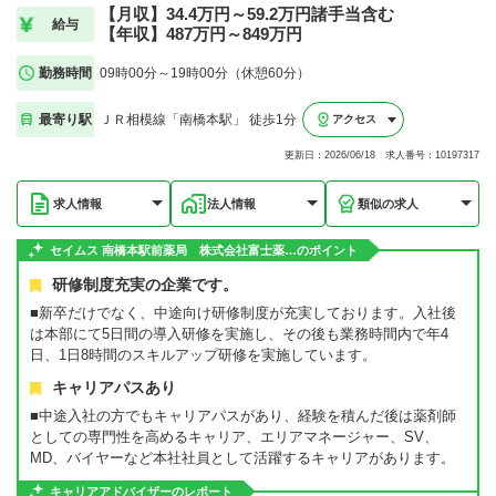
【月収】34.4万円～59.2万円諸手当含む
給与
【年収】487万円～849万円
勤務時間
09時00分～19時00分（休憩60分）
最寄り駅
ＪＲ相模線「南橋本駅」 徒歩1分
アクセス
更新日：2026/06/18 求人番号：10197317
求人情報
法人情報
類似の求人
セイムス 南橋本駅前薬局 株式会社富士薬…のポイント
研修制度充実の企業です。
■新卒だけでなく、中途向け研修制度が充実しております。入社後
は本部にて5日間の導入研修を実施し、その後も業務時間内で年4
日、1日8時間のスキルアップ研修を実施しています。
キャリアパスあり
■中途入社の方でもキャリアパスがあり、経験を積んだ後は薬剤師
としての専門性を高めるキャリア、エリアマネージャー、SV、
MD、バイヤーなど本社社員として活躍するキャリアがあります。
キャリアアドバイザーのレポート