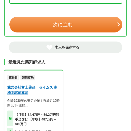
年 3月
次に進む
求人を保存する
最近見た薬剤師求人
正社員
調剤薬局
株式会社富士薬品 セイムス 南
橋本駅前薬局
創業1930年の安定企業！残業月10時
間以下×復帰…
【月収】34.4万円～59.2万円諸
手当含む 【年収】487万円～
849万円