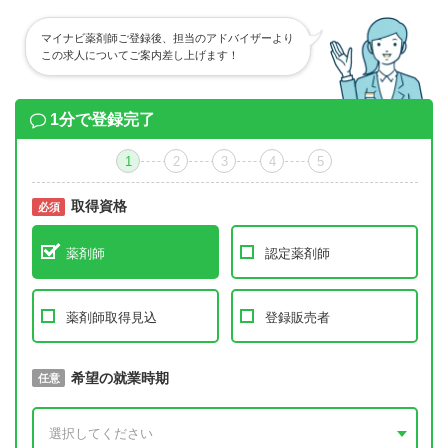
マイナビ薬剤師ご登録後、担当のアドバイザーより
この求人についてご案内差し上げます！
1分で登録完了
1
2
3
4
5
取得資格
必須
必須
薬剤師
認定薬剤師
薬剤師取得見込
登録販売者
取得予定年
希望の就業時期
必須
任意