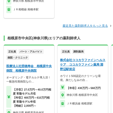
神奈川県 相模原市中央区
ＪＲ相模線 南橋本駅
最近見た薬剤師求人をもっと見る
相模原市中央区(神奈川県)エリアの薬剤師求人
正社員
パート・アルバイト
正社員
調剤薬局
病院・クリニック
株式会社ココカラファインヘルス
ケア ココカラファイン薬局 淵
医療法人社団徳寿会 相模原中央
野辺駅前店
病院 相模原中央病院
ホワイト500認定のクリーンな環
オーダリング・電子カルテ導入済！
境。身だしなみの自…
一般急性期病院なの…
【年収】430万円～560万円
【月収】27.0万円～40.0万円程
度 常勤モデル月収
神奈川県 相模原市中央区
【年収】400万円～610万円程
度 常勤モデル年収
ＪＲ横浜線 相模原駅
【時給】2,000円～
神奈川県 相模原市中央区