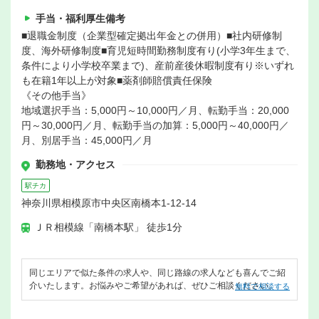
手当・福利厚生備考
■退職金制度（企業型確定拠出年金との併用）■社内研修制
度、海外研修制度■育児短時間勤務制度有り(小学3年生まで、
条件により小学校卒業まで)、産前産後休暇制度有り※いずれ
も在籍1年以上が対象■薬剤師賠償責任保険
《その他手当》
地域選択手当：5,000円～10,000円／月、転勤手当：20,000
円～30,000円／月、転勤手当の加算：5,000円～40,000円／
月、別居手当：45,000円／月
勤務地・アクセス
駅チカ
神奈川県相模原市中央区南橋本1-12-14
ＪＲ相模線「南橋本駅」 徒歩1分
同じエリアで似た条件の求人や、同じ路線の求人なども喜んでご紹
介いたします。お悩みやご希望があれば、ぜひご相談ください。
無料で相談する