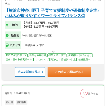
求人
【横浜市神奈川区】子育て支援制度や研修制度充実♪
お休みが取りやすくワークライフバランス◎
【月収】34.5万円～50.0万円
給与
【年収】510万円～650万円
勤務地
神奈川県 横浜市神奈川区
アクセス
ＪＲ横浜線 大口駅
年収650万円以上可
新卒も応募可能
残業月10ｈ以下
住宅補助（手当）あり
産休・育休取得実績有り
スキルアップ
駅チカ
店舗数30以上
積極採用中
求人の詳細を見る
この求人に興味がある
更新日：2026年2月9日
保存する
正社員
調剤薬局