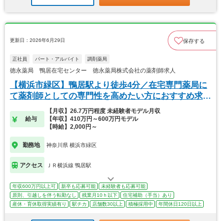
更新日：2026年6月29日
保存する
正社員
パート・アルバイト
調剤薬局
徳永薬局 鴨居在宅センター 徳永薬局株式会社の薬剤師求人
【横浜市緑区】鴨居駅より徒歩4分／在宅専門薬局に
て薬剤師としての専門性を高めたい方におすすめ求
人！
【月収】26.7万円程度 未経験者モデル月収
給与
【年収】410万円～600万円モデル
【時給】2,000円～
勤務地
神奈川県 横浜市緑区
アクセス
ＪＲ横浜線 鴨居駅
年収600万円以上可
新卒も応募可能
未経験者も応募可能
原則、引越しを伴う転勤なし
残業月10ｈ以下
住宅補助（手当）あり
産休・育休取得実績有り
駅チカ
店舗数30以上
積極採用中
年間休日120日以上