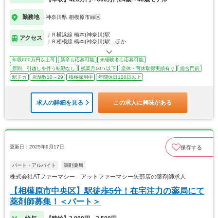
勤務地
神奈川県 相模原市緑区
ＪＲ横浜線 橋本(神奈川)駅
アクセス
ＪＲ相模線 橋本(神奈川)駅…ほか
年収600万円以上可
新卒も応募可能
未経験者も応募可能
原則、引越しを伴う転勤なし
残業月10ｈ以下
産休・育休取得実績有り
総合門前
駅チカ
店舗数10～29
積極採用中
年間休日120日以上
求人の詳細を見る
この求人に興味がある
更新日：2025年9月17日
保存する
パート・アルバイト
調剤薬局
株式会社ATファーマシー アットファーマシー矢部店の薬剤師求人
【相模原市中央区】駅徒歩5分！在宅注力の薬局にて
薬剤師募集！＜パート＞