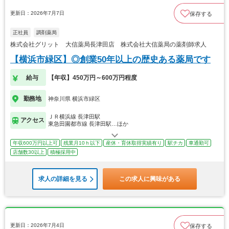
更新日：2026年7月7日
保存する
正社員
調剤薬局
株式会社グリット 大信薬局長津田店 株式会社大信薬局の薬剤師求人
【横浜市緑区】◎創業50年以上の歴史ある薬局です
給与
【年収】450万円～600万円程度
勤務地
神奈川県 横浜市緑区
ＪＲ横浜線 長津田駅
アクセス
東急田園都市線 長津田駅…ほか
年収600万円以上可
残業月10ｈ以下
産休・育休取得実績有り
駅チカ
車通勤可
店舗数30以上
積極採用中
求人の詳細を見る
この求人に興味がある
更新日：2026年7月4日
保存する