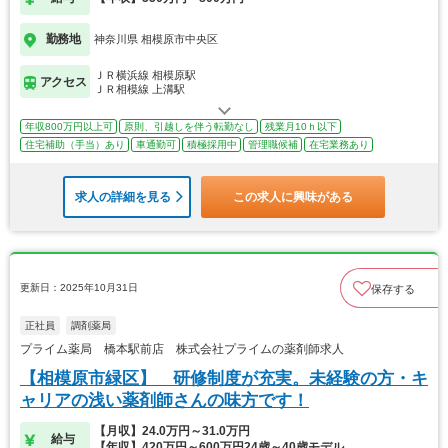
勤務地
神奈川県 相模原市中央区
ＪＲ横浜線 相模原駅
アクセス
ＪＲ相模線 上溝駅
年収800万円以上可
原則、引越しを伴う転勤なし
残業月10ｈ以下
住宅補助（手当）あり
車通勤可
積極採用中
管理職候補
在宅業務あり
求人の詳細を見る
この求人に興味がある
更新日：2025年10月31日
保存する
正社員
調剤薬局
プライム薬局 橋本駅前店 株式会社プライムの薬剤師求人
【相模原市緑区】 研修制度が充実。未経験の方・キ
ャリアの浅い薬剤師さんの味方です！
【月収】24.0万円～31.0万円
給与
【年収】420万円～600万円24歳～40歳モデル