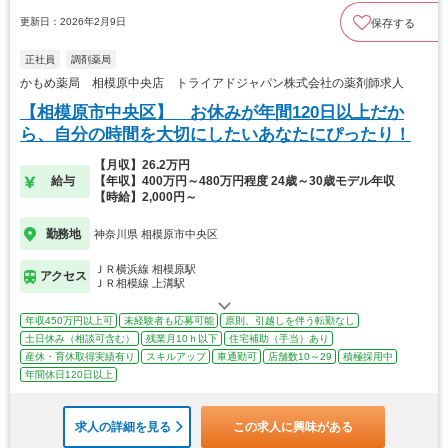
更新日：2026年2月9日
保存する
正社員
調剤薬局
かもめ薬局 相模原中央店 トライアドジャパン株式会社の薬剤師求人
【相模原市中央区】 お休みが年間120日以上だか
ら、自分の時間を大切にしたいあなたにぴったり！
【月収】26.2万円
給与
【年収】400万円～480万円程度 24歳～30歳モデル年収
【時給】2,000円～
勤務地
神奈川県 相模原市中央区
ＪＲ横浜線 相模原駅
アクセス
ＪＲ相模線 上溝駅
年収450万円以上可
未経験者も応募可能
原則、引越しを伴う転勤なし
土日休み（相談可含む）
残業月10ｈ以下
住宅補助（手当）あり
産休・育休取得実績有り
スキルアップ
車通勤可
店舗数10～29
積極採用中
年間休日120日以上
求人の詳細を見る
この求人に興味がある