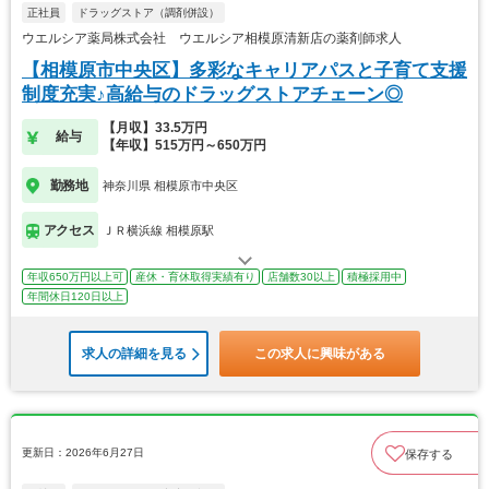
正社員
ドラッグストア（調剤併設）
ウエルシア薬局株式会社 ウエルシア相模原清新店の薬剤師求人
【相模原市中央区】多彩なキャリアパスと子育て支援
制度充実♪高給与のドラッグストアチェーン◎
【月収】33.5万円
給与
【年収】515万円～650万円
勤務地
神奈川県 相模原市中央区
アクセス
ＪＲ横浜線 相模原駅
年収650万円以上可
産休・育休取得実績有り
店舗数30以上
積極採用中
年間休日120日以上
求人の詳細を見る
この求人に興味がある
更新日：2026年6月27日
保存する