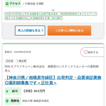
アクセス
ＪＲ横浜線 古淵駅
年収700万円以上可
未経験者も応募可能
産休・育休取得実績有り
スキルアップ
駅チカ
店舗数30以上
積極採用中
夏～秋入職可
求人の詳細を見る
この求人に興味がある
更新日：2026年6月30日
保存する
正社員
一般企業
DHLサプライチェーン株式会社 相模原ロジスティクスセンターの薬剤師
求人
【神奈川県／相模原市緑区】出荷判定・品質保証業務
◎薬剤師募集です＜正社員＞
給与
【月収】28.0万円
勤務地
神奈川県 相模原市緑区