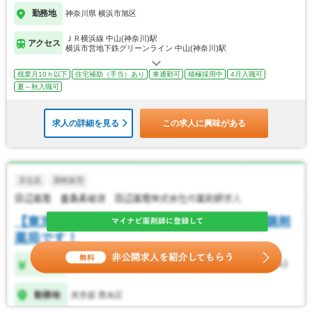
勤務地
神奈川県 横浜市旭区
ＪＲ横浜線 中山(神奈川)駅
アクセス
横浜市営地下鉄グリーンライン 中山(神奈川)駅
残業月10ｈ以下
住宅補助（手当）あり
車通勤可
積極採用中
4月入職可
夏～秋入職可
求人の詳細を見る
この求人に興味がある