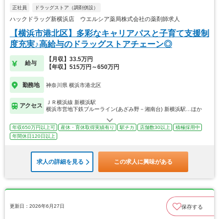
正社員
ドラッグストア（調剤併設）
ハックドラッグ新横浜店 ウエルシア薬局株式会社の薬剤師求人
【横浜市港北区】多彩なキャリアパスと子育て支援制
度充実♪高給与のドラッグストアチェーン◎
【月収】33.5万円
給与
【年収】515万円～650万円
勤務地
神奈川県 横浜市港北区
ＪＲ横浜線 新横浜駅
アクセス
横浜市営地下鉄ブルーライン(あざみ野－湘南台) 新横浜駅…ほか
年収650万円以上可
産休・育休取得実績有り
駅チカ
店舗数30以上
積極採用中
年間休日120日以上
求人の詳細を見る
この求人に興味がある
更新日：2026年6月27日
保存する