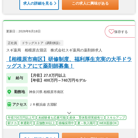
求人の詳細を見る
この求人に興味がある
更新日：2026年6月18日
保存する
正社員
ドラッグストア（調剤併設）
スギ薬局 相模原古淵店 株式会社スギ薬局の薬剤師求人
【相模原市南区】研修制度、福利厚生充実の大手ドラ
ッグストアにて薬剤師募集！
【月収】27.0万円以上
給与
【年収】400万円～740万円モデル
勤務地
神奈川県 相模原市南区
アクセス
ＪＲ横浜線 古淵駅
年収700万円以上可
未経験者も応募可能
産休・育休取得実績有り
スキルアップ
駅チカ
車通勤可
店舗数30以上
積極採用中
夏～秋入職可
WEB面接OK