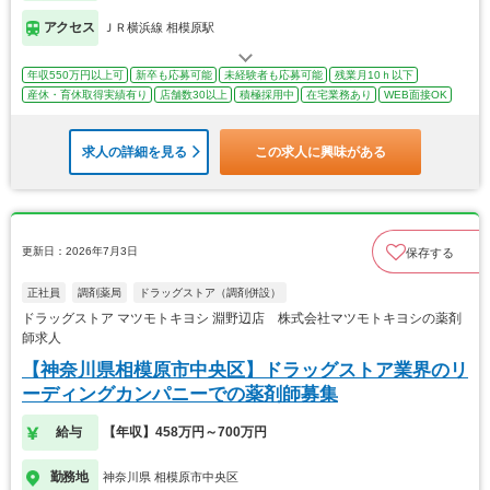
アクセス
ＪＲ横浜線 相模原駅
年収550万円以上可
新卒も応募可能
未経験者も応募可能
残業月10ｈ以下
産休・育休取得実績有り
店舗数30以上
積極採用中
在宅業務あり
WEB面接OK
求人の詳細を見る
この求人に興味がある
更新日：2026年7月3日
保存する
正社員
調剤薬局
ドラッグストア（調剤併設）
ドラッグストア マツモトキヨシ 淵野辺店 株式会社マツモトキヨシの薬剤
師求人
【神奈川県相模原市中央区】ドラッグストア業界のリ
ーディングカンパニーでの薬剤師募集
給与
【年収】458万円～700万円
勤務地
神奈川県 相模原市中央区