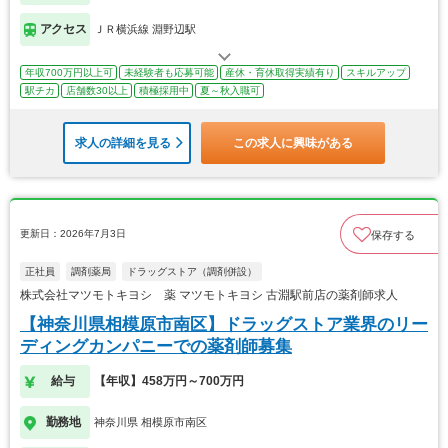
アクセス
ＪＲ横浜線 淵野辺駅
年収700万円以上可
未経験者も応募可能
産休・育休取得実績有り
スキルアップ
駅チカ
店舗数30以上
積極採用中
夏～秋入職可
求人の詳細を見る
この求人に興味がある
更新日：2026年7月3日
保存する
正社員
調剤薬局
ドラッグストア（調剤併設）
株式会社マツモトキヨシ 薬 マツモトキヨシ 古淵駅前店の薬剤師求人
【神奈川県相模原市南区】ドラッグストア業界のリー
ディングカンパニーでの薬剤師募集
給与
【年収】458万円～700万円
勤務地
神奈川県 相模原市南区