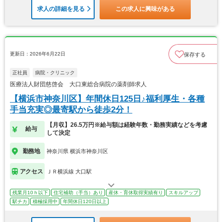
求人の詳細を見る
この求人に興味がある
更新日：2026年6月22日
保存する
正社員
病院・クリニック
医療法人財団慈啓会 大口東総合病院の薬剤師求人
【横浜市神奈川区】年間休日125日♪福利厚生・各種
手当充実◎最寄駅から徒歩2分！
【月収】26.5万円※給与額は経験年数・勤務実績などを考慮
給与
して決定
勤務地
神奈川県 横浜市神奈川区
アクセス
ＪＲ横浜線 大口駅
残業月10ｈ以下
住宅補助（手当）あり
産休・育休取得実績有り
スキルアップ
駅チカ
積極採用中
年間休日120日以上