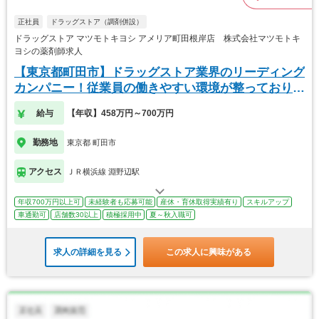
正社員
ドラッグストア（調剤併設）
ドラッグストア マツモトキヨシ アメリア町田根岸店 株式会社マツモトキ
ヨシの薬剤師求人
【東京都町田市】ドラッグストア業界のリーディング
カンパニー！従業員の働きやすい環境が整っておりま
す！
給与
【年収】458万円～700万円
勤務地
東京都 町田市
アクセス
ＪＲ横浜線 淵野辺駅
年収700万円以上可
未経験者も応募可能
産休・育休取得実績有り
スキルアップ
車通勤可
店舗数30以上
積極採用中
夏～秋入職可
求人の詳細を見る
この求人に興味がある