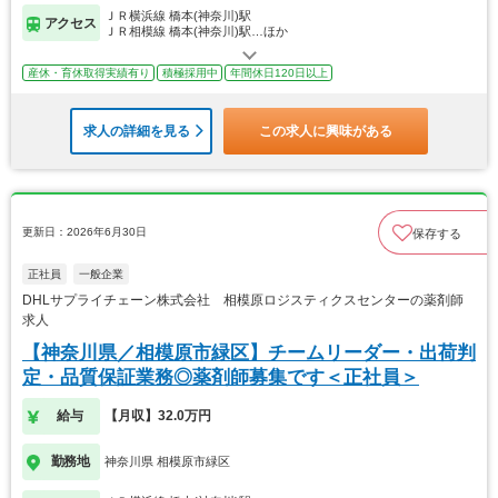
ＪＲ横浜線 橋本(神奈川)駅
アクセス
ＪＲ相模線 橋本(神奈川)駅…ほか
産休・育休取得実績有り
積極採用中
年間休日120日以上
求人の詳細を見る
この求人に興味がある
更新日：2026年6月30日
保存する
正社員
一般企業
DHLサプライチェーン株式会社 相模原ロジスティクスセンターの薬剤師
求人
【神奈川県／相模原市緑区】チームリーダー・出荷判
定・品質保証業務◎薬剤師募集です＜正社員＞
給与
【月収】32.0万円
勤務地
神奈川県 相模原市緑区