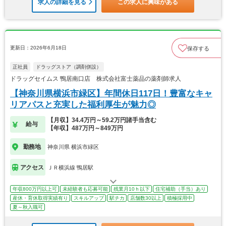
求人の詳細を見る
この求人に興味がある
更新日：2026年6月18日
保存する
正社員
ドラッグストア（調剤併設）
ドラッグセイムス 鴨居南口店 株式会社富士薬品の薬剤師求人
【神奈川県横浜市緑区】年間休日117日！豊富なキャ
リアパスと充実した福利厚生が魅力◎
【月収】34.4万円～59.2万円諸手当含む
給与
【年収】487万円～849万円
勤務地
神奈川県 横浜市緑区
アクセス
ＪＲ横浜線 鴨居駅
年収800万円以上可
未経験者も応募可能
残業月10ｈ以下
住宅補助（手当）あり
産休・育休取得実績有り
スキルアップ
駅チカ
店舗数30以上
積極採用中
夏～秋入職可