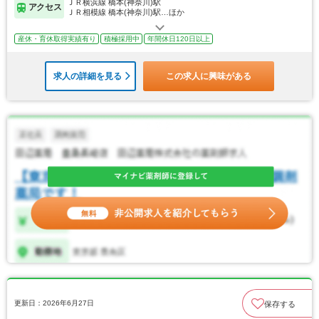
ＪＲ横浜線 橋本(神奈川)駅
アクセス
ＪＲ相模線 橋本(神奈川)駅…ほか
産休・育休取得実績有り
積極採用中
年間休日120日以上
求人の詳細を見る
この求人に興味がある
更新日：2026年6月27日
保存する