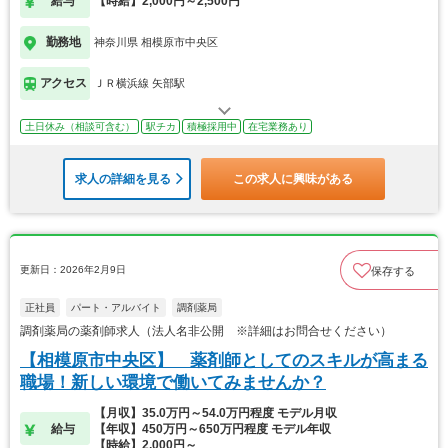
給与
【時給】2,000円～2,500円
勤務地
神奈川県 相模原市中央区
アクセス
ＪＲ横浜線 矢部駅
土日休み（相談可含む）
駅チカ
積極採用中
在宅業務あり
求人の詳細を見る
この求人に興味がある
更新日：2026年2月9日
保存する
正社員
パート・アルバイト
調剤薬局
調剤薬局の薬剤師求人（法人名非公開 ※詳細はお問合せください）
【相模原市中央区】 薬剤師としてのスキルが高まる
職場！新しい環境で働いてみませんか？
【月収】35.0万円～54.0万円程度 モデル月収
給与
【年収】450万円～650万円程度 モデル年収
【時給】2,000円～