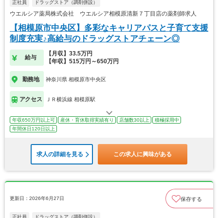
正社員
ドラッグストア（調剤併設）
ウエルシア薬局株式会社 ウエルシア相模原清新７丁目店の薬剤師求人
【相模原市中央区】多彩なキャリアパスと子育て支援
制度充実♪高給与のドラッグストアチェーン◎
【月収】33.5万円
給与
【年収】515万円～650万円
勤務地
神奈川県 相模原市中央区
アクセス
ＪＲ横浜線 相模原駅
年収650万円以上可
産休・育休取得実績有り
店舗数30以上
積極採用中
年間休日120日以上
求人の詳細を見る
この求人に興味がある
更新日：2026年6月27日
保存する
正社員
ドラッグストア（調剤併設）