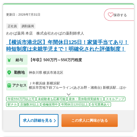
更新日：2026年7月31日
保存する
正社員
調剤薬局
わかば薬局 本店 株式会社わかばの薬剤師求人
【横浜市港北区】年間休日125日！家賃手当てあり！
時短制度は未就学児まで！明確化された評価制度！
給与
【年収】500万円～550万円程度
勤務地
神奈川県 横浜市港北区
ＪＲ横浜線 新横浜駅
アクセス
横浜市営地下鉄ブルーライン(あざみ野－湘南台) 新横浜駅…ほか
年収550万円以上可
未経験者も応募可能
産休・育休取得実績有り
スキルアップ
駅チカ
店舗数30以上
積極採用中
年間休日120日以上
在宅業務あり
求人の詳細を見る
この求人に興味がある