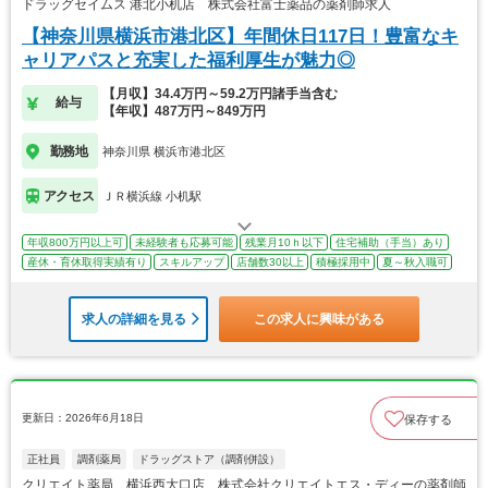
ドラッグセイムス 港北小机店 株式会社富士薬品の薬剤師求人
【神奈川県横浜市港北区】年間休日117日！豊富なキ
ャリアパスと充実した福利厚生が魅力◎
【月収】34.4万円～59.2万円諸手当含む
給与
【年収】487万円～849万円
勤務地
神奈川県 横浜市港北区
アクセス
ＪＲ横浜線 小机駅
年収800万円以上可
未経験者も応募可能
残業月10ｈ以下
住宅補助（手当）あり
産休・育休取得実績有り
スキルアップ
店舗数30以上
積極採用中
夏～秋入職可
求人の詳細を見る
この求人に興味がある
更新日：2026年6月18日
保存する
正社員
調剤薬局
ドラッグストア（調剤併設）
クリエイト薬局 横浜西大口店 株式会社クリエイトエス・ディーの薬剤師