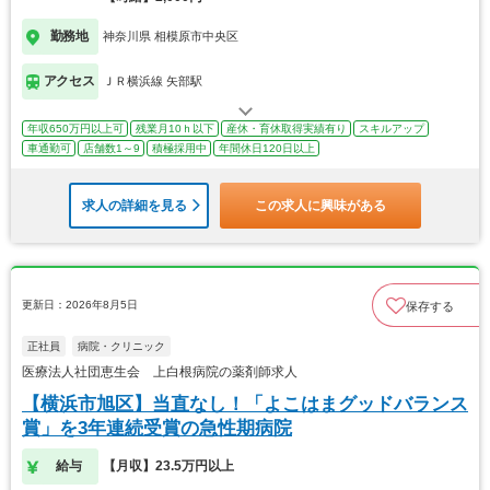
勤務地
神奈川県 相模原市中央区
アクセス
ＪＲ横浜線 矢部駅
年収650万円以上可
残業月10ｈ以下
産休・育休取得実績有り
スキルアップ
車通勤可
店舗数1～9
積極採用中
年間休日120日以上
求人の詳細を見る
この求人に興味がある
更新日：2026年8月5日
保存する
正社員
病院・クリニック
医療法人社団恵生会 上白根病院の薬剤師求人
【横浜市旭区】当直なし！「よこはまグッドバランス
賞」を3年連続受賞の急性期病院
給与
【月収】23.5万円以上