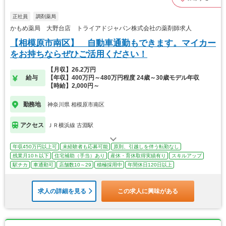
正社員
調剤薬局
かもめ薬局 大野台店 トライアドジャパン株式会社の薬剤師求人
【相模原市南区】 自動車通勤もできます。マイカー
をお持ちならぜひご活用ください！
【月収】26.2万円
給与
【年収】400万円～480万円程度 24歳～30歳モデル年収
【時給】2,000円～
勤務地
神奈川県 相模原市南区
アクセス
ＪＲ横浜線 古淵駅
年収450万円以上可
未経験者も応募可能
原則、引越しを伴う転勤なし
残業月10ｈ以下
住宅補助（手当）あり
産休・育休取得実績有り
スキルアップ
駅チカ
車通勤可
店舗数10～29
積極採用中
年間休日120日以上
求人の詳細を見る
この求人に興味がある