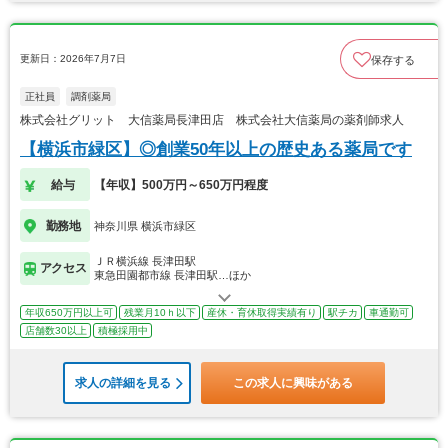
更新日：2026年7月7日
保存する
正社員
調剤薬局
株式会社グリット 大信薬局長津田店 株式会社大信薬局の薬剤師求人
【横浜市緑区】◎創業50年以上の歴史ある薬局です
給与
【年収】500万円～650万円程度
勤務地
神奈川県 横浜市緑区
ＪＲ横浜線 長津田駅
アクセス
東急田園都市線 長津田駅…ほか
年収650万円以上可
残業月10ｈ以下
産休・育休取得実績有り
駅チカ
車通勤可
店舗数30以上
積極採用中
求人の詳細を見る
この求人に興味がある