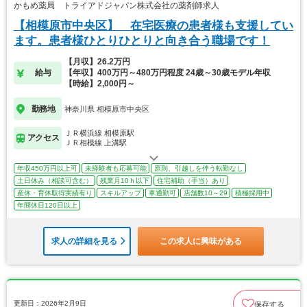
かもめ薬局 トライアドジャパン株式会社の薬剤師求人
【相模原市中央区】 在宅医療の患者様も支援してい
ます。患者様ひとりひとりと向き合う職場です！
【月収】26.2万円
給与
【年収】400万円～480万円程度 24歳～30歳モデル年収
【時給】2,000円～
勤務地
神奈川県 相模原市中央区
ＪＲ横浜線 相模原駅
アクセス
ＪＲ相模線 上溝駅
年収450万円以上可
未経験者も応募可能
原則、引越しを伴う転勤なし
土日休み（相談可含む）
残業月10ｈ以下
住宅補助（手当）あり
産休・育休取得実績有り
スキルアップ
車通勤可
店舗数10～29
積極採用中
年間休日120日以上
求人の詳細を見る
この求人に興味がある
更新日：2026年2月9日
保存する