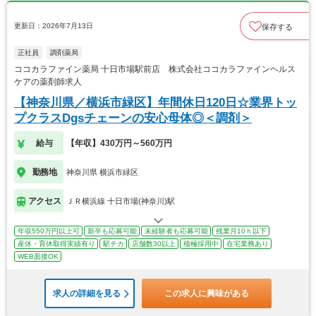
更新日：2026年7月13日
保存する
正社員
調剤薬局
ココカラファイン薬局 十日市場駅前店 株式会社ココカラファインヘルス
ケアの薬剤師求人
【神奈川県／横浜市緑区】年間休日120日☆業界トッ
プクラスDgsチェーンの安心母体◎＜調剤＞
給与
【年収】430万円～560万円
勤務地
神奈川県 横浜市緑区
アクセス
ＪＲ横浜線 十日市場(神奈川)駅
年収550万円以上可
新卒も応募可能
未経験者も応募可能
残業月10ｈ以下
産休・育休取得実績有り
駅チカ
店舗数30以上
積極採用中
在宅業務あり
WEB面接OK
求人の詳細を見る
この求人に興味がある