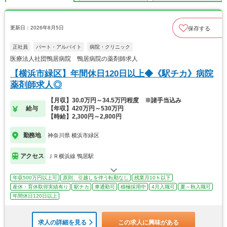
更新日：2026年8月5日
保存する
正社員
パート・アルバイト
病院・クリニック
医療法人社団鴨居病院 鴨居病院の薬剤師求人
【横浜市緑区】年間休日120日以上◆《駅チカ》病院
薬剤師求人◎
【月収】30.0万円～34.5万円程度 ※諸手当込み
給与
【年収】420万円～530万円
【時給】2,300円～2,800円
勤務地
神奈川県 横浜市緑区
アクセス
ＪＲ横浜線 鴨居駅
年収500万円以上可
原則、引越しを伴う転勤なし
残業月10ｈ以下
産休・育休取得実績有り
駅チカ
車通勤可
積極採用中
4月入職可
夏～秋入職可
年間休日120日以上
求人の詳細を見る
この求人に興味がある