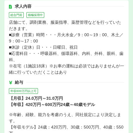
求人内容
総合門前
積極採用中
店舗にて、調剤業務、服薬指導、薬歴管理などを行っていた
だきます。
■診療（営業）時間・・・月火水金／9：00～19：00、木土／
9：00～17：00
■休診（定休）日・・・日曜日、祝日
■応需科目・・・呼吸器科、循環器科、内科、外科、眼科、歯
科、
※在宅（1施設18床）※お車の運転は必須ではありませんが一
緒に行っていただくことはあり
給与
年収600万円以上可
【月収】24.0万円～31.0万円
【年収】420万円～600万円24歳～40歳モデル
※年齢、経験、能力を考慮のうえ、同社規定により決定しま
す。
【年収モデル】24歳：420万円、30歳：500万円、40歳：550