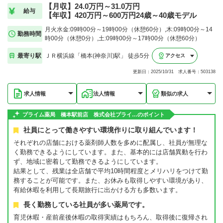
【月収】24.0万円～31.0万円
給与
【年収】420万円～600万円24歳～40歳モデル
月火水金:09時00分～19時00分（休憩60分）,木:09時00分～14
勤務時間
時00分（休憩0分）,土:09時00分～17時00分（休憩60分）
最寄り駅
ＪＲ横浜線「橋本(神奈川)駅」 徒歩5分
アクセス
更新日：2025/10/31 求人番号：503138
求人情報
法人情報
類似の求人
プライム薬局 橋本駅前店 株式会社プライ…のポイント
社員にとって働きやすい環境作りに取り組んでいます！
それぞれの店舗における薬剤師人数を多めに配属し、社員が無理な
く勤務できるようにしています。また、基本的には店舗異動を行わ
ず、地域に密着して勤務できるようにしています。
結果として、残業は全店舗で平均10時間程度とメリハリをつけて勤
務することが可能です。また、お休みも取得しやすい環境があり、
有給休暇を利用して長期旅行に出かける方も多数います。
長く勤務している社員が多い薬局です。
育児休暇・産前産後休暇の取得実績はもちろん、取得後に復帰され