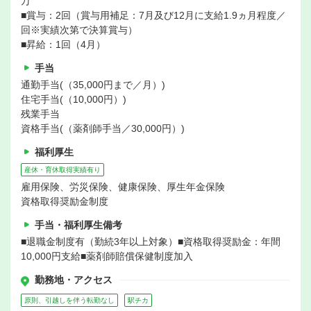
万
■賞与：2回（賞与用補足：7月及び12月に支給1.9ヵ月程度／
回※実績次第で決算賞与）
■昇給：1回（4月）
手当
通勤手当(（35,000円まで／月）)
住宅手当(（10,000円）)
残業手当
資格手当(（薬剤師手当／30,000円）)
福利厚生
産休・育休取得実績有り
雇用保険、労災保険、健康保険、厚生年金保険
資格取得奨励金制度
手当・福利厚生備考
■退職金制度有（勤続3年以上対象）■資格取得奨励金：年間
10,000円支給■薬剤師賠償保健制度加入
勤務地・アクセス
原則、引越しを伴う転勤なし
駅チカ