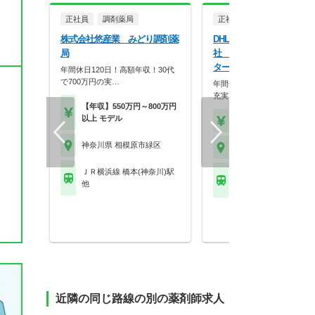
正社員
調剤薬局
正社員
一般企業
株式会社悠産業 みどり調剤薬
DHLサプライチェーン株式
局
社 相模原ロジスティクス
ター
年間休日120日！高額年収！30代
で700万円の実…
年間休日121日◎プライベー
充実させながら働け…
【年収】550万円～800万円
以上 モデル
【月収】28.0万円
神奈川県 相模原市緑区
神奈川県 相模原市緑区
ＪＲ横浜線 橋本(神奈川)駅
ＪＲ横浜線 橋本(神奈川
他
他
近隣の同じ路線の別の薬剤師求人