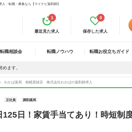
 求人・転職・募集なら【マイナビ薬剤師】
1
0
最近見た求人
保存した求人
転職相談会
転職ノウハウ
転職お役立ちガイド
努めます。
わかば薬局 相模原緑店 株式会社わかばの薬剤師求人
正社員
調剤薬局
日125日！家賃手当てあり！時短制