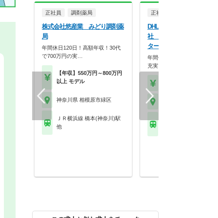
正社員
調剤薬局
正社員
一般企業
株式会社悠産業 みどり調剤薬
DHLサプライチェーン株式
局
社 相模原ロジスティクス
ター
年間休日120日！高額年収！30代
で700万円の実…
年間休日121日◎プライベー
充実させながら働け…
【年収】550万円～800万円
以上 モデル
【月収】28.0万円
神奈川県 相模原市緑区
神奈川県 相模原市緑区
ＪＲ横浜線 橋本(神奈川)駅
ＪＲ横浜線 橋本(神奈川
他
他