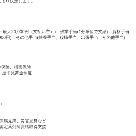
により決定します。
0％～最大20,000円（支払い主）) 残業手当(1分単位で支給) 資格手当
3,000円) その他手当(扶養手当、役職手当、出張手当、その他手当)
金保険、損害保険
度、慶弔見舞金制度
担）
、疾病見舞、災害見舞など
、認定薬剤師資格取得支援