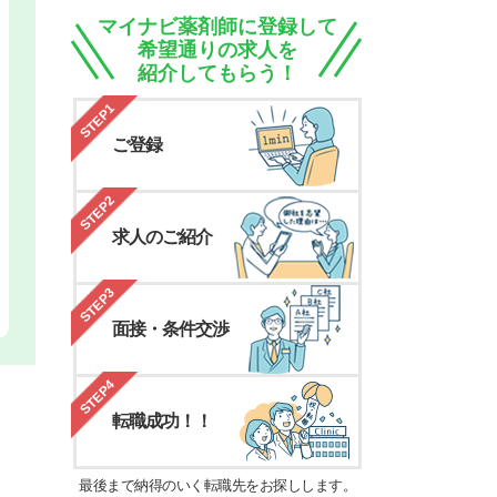
マイナビ薬剤師に登録して
希望通りの求人を
紹介してもらう！
STEP1
ご登録
STEP2
求人のご紹介
STEP3
面接・条件交渉
STEP4
転職成功！！
最後まで納得のいく転職先をお探しします。