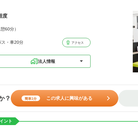
程度
休憩60分）
バス・車20分
アクセス
法人情報
か？
この求人に興味がある
簡単1分
イント