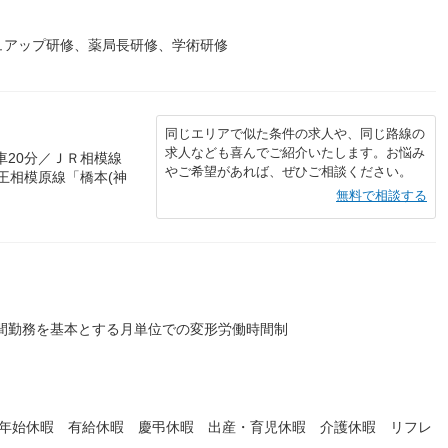
ュアップ研修、薬局長研修、学術研修
同じエリアで似た条件の求人や、同じ路線の
求人なども喜んでご紹介いたします。お悩み
車20分／ＪＲ相模線
やご希望があれば、ぜひご相談ください。
京王相模原線「橋本(神
無料で相談する
）
時間勤務を基本とする月単位での変形労働時間制
末年始休暇 有給休暇 慶弔休暇 出産・育児休暇 介護休暇 リフレ