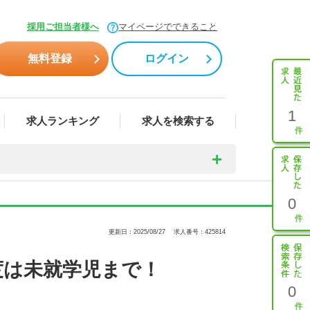
採用ご担当者様へ
マイページでできること
無料登録
ログイン
1
求人ランキング
求人を検索する
0
更新日：2025/08/27
求人番号：425814
度は未就学児まで！
0