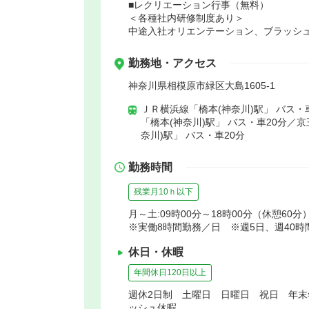
■レクリエーション行事（無料）
＜各種社内研修制度あり＞
中途入社オリエンテーション、ブラッシ
勤務地・アクセス
神奈川県相模原市緑区大島1605-1
ＪＲ横浜線「橋本(神奈川)駅」 バス・
「橋本(神奈川)駅」 バス・車20分／
奈川)駅」 バス・車20分
勤務時間
残業月10ｈ以下
月～土:09時00分～18時00分（休憩60分
※実働8時間勤務／日 ※週5日、週40
休日・休暇
年間休日120日以上
週休2日制 土曜日 日曜日 祝日 年
ッシュ休暇