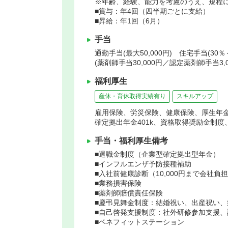
※年齢、経験、能力を考慮のうえ、規程
■賞与：年4回（四半期ごとに支給）
■昇給：年1回（6月）
手当
通勤手当(最大50,000円) 住宅手当(3
(薬剤師手当30,000円／認定薬剤師手当
福利厚生
産休・育休取得実績有り
スキルアップ
雇用保険、労災保険、健康保険、厚生年
確定拠出年金401k、資格取得奨励金制
手当・福利厚生備考
■退職金制度（企業型確定拠出型年金）
■インフルエンザ予防接種補助
■入社前健康診断（10,000円まで会社負
■業務損害保険
■薬剤師賠償責任保険
■慶弔見舞金制度：結婚祝い、出産祝い
■自己啓発支援制度：社外研修参加支援
■ベネフィットステーション