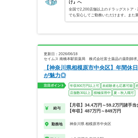
け』へ
全国で2,200店舗以上のドラッグスト
でも安心してご勤務いただけます。また業
更新日：2026/06/18
セイムス 南橋本駅前薬局 株式会社富士薬品の薬剤師求
【神奈川県相模原市中央区】年間休日
が魅力◎
注目ポイント
年収800万円以上可
未経験者も応募可能
店舗数30以上
積極採用中
夏～秋入職可
【月収】34.4万円～59.2万円諸手
給与
【年収】487万円～849万円
神奈川県 相模原市中央区
勤務地