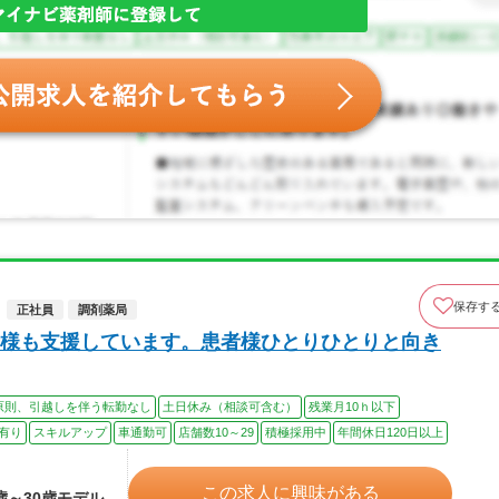
保存す
正社員
調剤薬局
様も支援しています。患者様ひとりひとりと向き
原則、引越しを伴う転勤なし
土日休み（相談可含む）
残業月10ｈ以下
有り
スキルアップ
車通勤可
店舗数10～29
積極採用中
年間休日120日以上
この求人に興味がある
4歳～30歳モデル