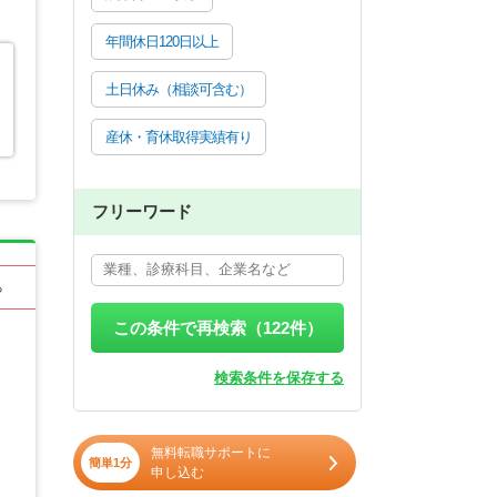
年間休日120日以上
土日休み（相談可含む）
産休・育休取得実績有り
フリーワード
る
この条件で再検索（
122
件）
検索条件を保存する
無料転職サポートに
簡単1分
申し込む