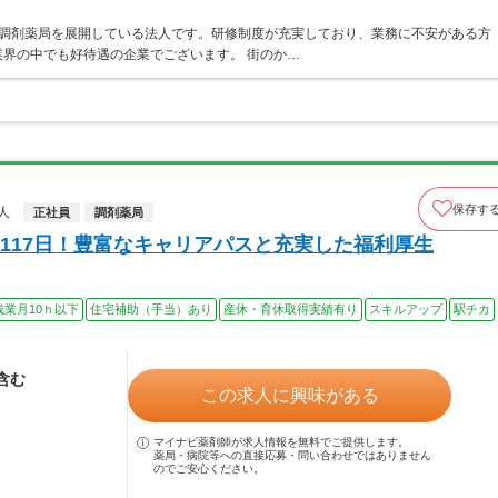
ア・調剤薬局を展開している法人です。研修制度が充実しており、業務に不安がある方
界の中でも好待遇の企業でございます。 街のか…
保存す
人
正社員
調剤薬局
117日！豊富なキャリアパスと充実した福利厚生
残業月10ｈ以下
住宅補助（手当）あり
産休・育休取得実績有り
スキルアップ
駅チカ
当含む
この求人に興味がある
マイナビ薬剤師が求人情報を無料でご提供します。
薬局・病院等への直接応募・問い合わせではありません
のでご安心ください。