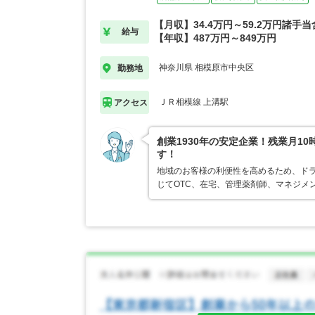
【月収】34.4万円～59.2万円諸手
給与
【年収】487万円～849万円
神奈川県 相模原市中央区
勤務地
ＪＲ相模線 上溝駅
アクセス
創業1930年の安定企業！残業月1
す！
地域のお客様の利便性を高めるため、ド
じてOTC、在宅、管理薬剤師、マネジメ