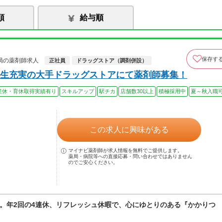
順
給与順
保存す
局の薬剤師求人
正社員
ドラッグストア（調剤併設）
生充実の大手ドラッグストアにて薬剤師募集！
産休・育休取得実績有り
スキルアップ
駅チカ
店舗数30以上
積極採用中
夏～秋入職
この求人に興味がある
マイナビ薬剤師が求人情報を無料でご提供します。
薬局・病院等への直接応募・問い合わせではありません
のでご安心ください。
。年2回の4連休、リフレッシュ休暇で、心にゆとりのある『かかりつ