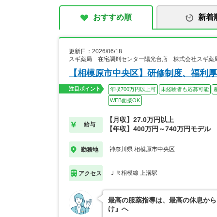
おすすめ順
新着
更新日：2026/06/18
スギ薬局 在宅調剤センター陽光台店 株式会社スギ薬
【相模原市中央区】研修制度、福利厚
注目ポイント
年収700万円以上可
未経験者も応募可能
WEB面接OK
【月収】27.0万円以上
給与
【年収】400万円～740万円モデル
神奈川県 相模原市中央区
勤務地
ＪＲ相模線 上溝駅
アクセス
最高の服薬指導は、最高の休息から
け』へ