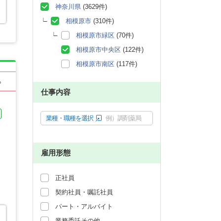
神奈川県
(3629件)
相模原市
(310件)
相模原市緑区
(70件)
相模原市中央区
(122件)
相模原市南区
(117件)
る
仕事内容
業種・職種を選択
例）調剤薬局
雇用形態
正社員
契約社員・嘱託社員
パート・アルバイト
業務委託その他