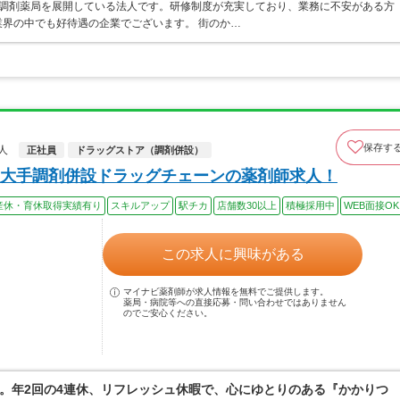
ア・調剤薬局を展開している法人です。研修制度が充実しており、業務に不安がある方
界の中でも好待遇の企業でございます。 街のか…
保存す
人
正社員
ドラッグストア（調剤併設）
大手調剤併設ドラッグチェーンの薬剤師求人！
産休・育休取得実績有り
スキルアップ
駅チカ
店舗数30以上
積極採用中
WEB面接OK
この求人に興味がある
マイナビ薬剤師が求人情報を無料でご提供します。
薬局・病院等への直接応募・問い合わせではありません
のでご安心ください。
。年2回の4連休、リフレッシュ休暇で、心にゆとりのある『かかりつ