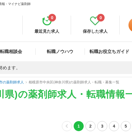
報 - マイナビ薬剤師
0
0
最近見た求人
保存した求人
転職相談会
転職ノウハウ
転職お役立ちガイド
努めます。
市の薬剤師求人
相模原市中央区(神奈川県)の薬剤師求人・転職・募集一覧
川県)の薬剤師求人・転職情報
1
2
3
4
5