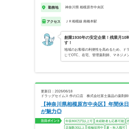
神奈川県 相模原市中央区
勤務地
ＪＲ相模線 南橋本駅
アクセス
創業1930年の安定企業！残業月1
す！
地域のお客様の利便性を高めるため、ド
じてOTC、在宅、管理薬剤師、マネジメ
更新日：2026/06/18
ドラッグセイムス 作の口店 株式会社富士薬品の薬剤師
【神奈川県相模原市中央区】年間休日
が魅力◎
注目ポイント
年収800万円以上可
未経験者も応募可能
店舗数30以上
積極採用中
夏～秋入職可