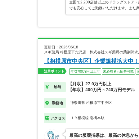
全国で2,200店舗以上のドラッグスト
でも安心してご勤務いただけます。また業
更新日：2026/06/18
スギ薬局 相模原下九沢店 株式会社スギ薬局の薬剤師求
【相模原市中央区】企業規模拡大中！
注目ポイント
年収700万円以上可
未経験者も応募可能
【月収】27.0万円以上
給与
【年収】400万円～740万円モデル
神奈川県 相模原市中央区
勤務地
ＪＲ相模線 南橋本駅
アクセス
最高の服薬指導は、最高の休息から