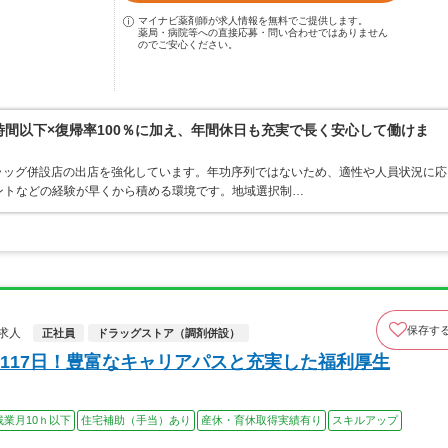
マイナビ薬剤師が求人情報を無料でご提供します。
薬局・病院等への直接応募・問い合わせではありません
のでご安心ください。
0時間以下×復帰率100％に加え、年間休日も充実で長く安心して働けま
ラッグ併設店の出店を強化しています。年功序列ではないため、適性や人員状況に応
ントなどの経験が早くから積める環境です。地域選択制…
保存す
求人
正社員
ドラッグストア（調剤併設）
117日！豊富なキャリアパスと充実した福利厚生
残業月10ｈ以下
住宅補助（手当）あり
産休・育休取得実績有り
スキルアップ