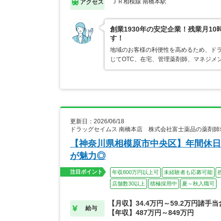
ＪＲ相模線 南橋本駅
アクセス
創業1930年の安定企業！残業月1
す！
地域のお客様の利便性を高めるため、ド
じてOTC、在宅、管理薬剤師、マネジメ
更新日：2026/06/18
ドラッグセイムス 南橋本店 株式会社富士薬品の薬剤師
【神奈川県相模原市中央区】年間休日
が魅力◎
注目ポイント
年収800万円以上可
未経験者も応募可能
店舗数30以上
積極採用中
夏～秋入職可
【月収】34.4万円～59.2万円諸手
給与
【年収】487万円～849万円