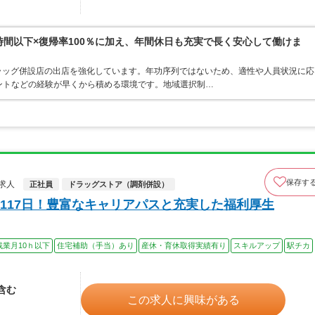
0時間以下×復帰率100％に加え、年間休日も充実で長く安心して働けま
ラッグ併設店の出店を強化しています。年功序列ではないため、適性や人員状況に応
ントなどの経験が早くから積める環境です。地域選択制…
保存す
求人
正社員
ドラッグストア（調剤併設）
117日！豊富なキャリアパスと充実した福利厚生
残業月10ｈ以下
住宅補助（手当）あり
産休・育休取得実績有り
スキルアップ
駅チカ
当含む
この求人に興味がある