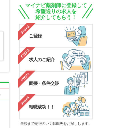
マイナビ薬剤師に登録して
希望通りの求人を
紹介してもらう！
STEP1
ご登録
STEP2
求人のご紹介
STEP3
面接・条件交渉
る
STEP4
転職成功！！
最後まで納得のいく転職先をお探しします。