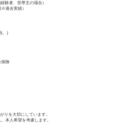
剤経験者、世帯主の場合）
2回※過去実績）
当、)
金保険
繋がりを大切にしています。
ん。本人希望を考慮します。