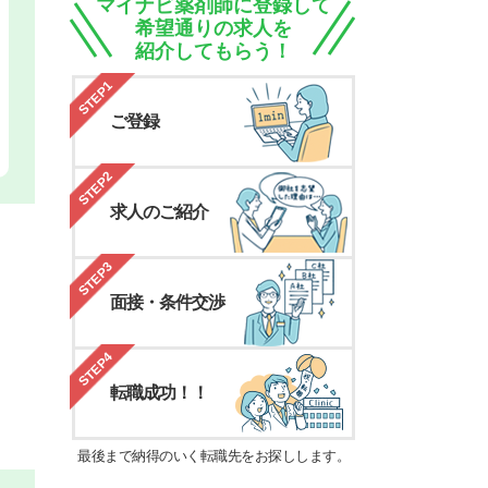
マイナビ薬剤師に登録して
希望通りの求人を
紹介してもらう！
STEP1
ご登録
STEP2
求人のご紹介
STEP3
面接・条件交渉
STEP4
転職成功！！
最後まで納得のいく転職先をお探しします。