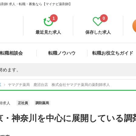
薬剤師 求人・転職・募集なら【マイナビ薬剤師】
1
0
最近見た求人
保存した求人
転職相談会
転職ノウハウ
転職お役立ちガイド
努めます。
区
ヤマグチ薬局 鹿沼台店 株式会社ヤマグチ薬局の薬剤師求人
師求人
正社員
調剤薬局
京・神奈川を中心に展開している調