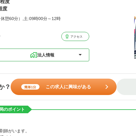
円程度
程度
休憩60分）,土:09時00分～12時
分
アクセス
法人情報
か？
この求人に興味がある
簡単1分
局のポイント
剤師がいます。