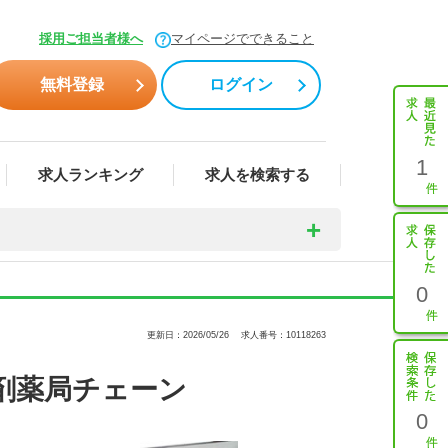
採用ご担当者様へ
マイページでできること
無料登録
ログイン
1
求人ランキング
求人を検索する
0
更新日：2026/05/26
求人番号：10118263
剤薬局チェーン
0