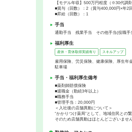
【モデル年収】500万円程度（※30代調
■賞与（回数）：2（賞与400,000円×年
■昇給（回数）：1
手当
通勤手当 残業手当 その他手当(役職手
福利厚生
産休・育休取得実績有り
スキルアップ
雇用保険、労災保険、健康保険、厚生年
駐車場
手当・福利厚生備考
■薬剤師賠償保険
■退職金（勤続3年以上）
■職務手当
■管理手当：20,000円
＜入社後の店舗異動について＞
“かかりつけ薬局”として、地域住民との
そのため店舗異動はほとんどございませ