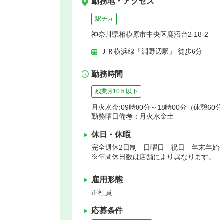
勤務地・アクセス
駅チカ
神奈川県相模原市中央区鹿沼台2-18-2
ＪＲ横浜線「淵野辺駅」 徒歩6分
勤務時間
残業月10ｈ以下
月火水金:09時00分～18時00分（休憩60
勤務曜日備考：月火水金土
休日・休暇
完全週休2日制 日曜日 祝日 年末年
※年間休日数は店舗により異なります。
雇用形態
正社員
応募条件