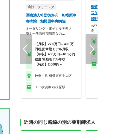
株式会社ココカラファイン
病院・クリニック
スケア ココカラファイン
医療法人社団徳寿会 相模原中
淵野辺駅前店
央病院 相模原中央病院
ホワイト500認定のクリーン
オーダリング・電子カルテ導入
境。身だしなみの自…
済！一般急性期病院なの…
【年収】430万円～56
【月収】27.0万円～40.0万
円程度 常勤モデル月収
神奈川県 相模原市中央
【年収】400万円～610万円
程度 常勤モデル年収
ＪＲ横浜線 相模原駅
【時給】2,000円～
神奈川県 相模原市中央区
ＪＲ横浜線 相模原駅
近隣の同じ路線の別の薬剤師求人