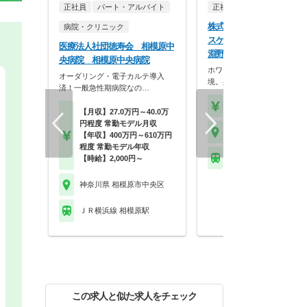
正社員
パート・アルバイト
正社員
調剤薬局
株式会社ココカラファイン
病院・クリニック
スケア ココカラファイン
医療法人社団徳寿会 相模原中
淵野辺駅前店
央病院 相模原中央病院
ホワイト500認定のクリーン
オーダリング・電子カルテ導入
境。身だしなみの自…
済！一般急性期病院なの…
【年収】430万円～56
【月収】27.0万円～40.0万
円程度 常勤モデル月収
神奈川県 相模原市中央
【年収】400万円～610万円
程度 常勤モデル年収
ＪＲ横浜線 相模原駅
【時給】2,000円～
神奈川県 相模原市中央区
ＪＲ横浜線 相模原駅
この求人と似た求人をチェック