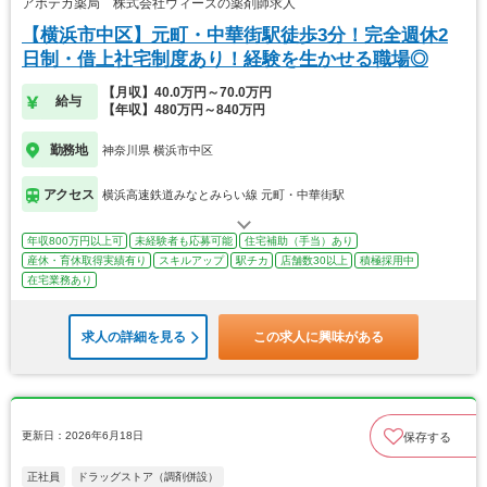
アポテカ薬局 株式会社ウィーズの薬剤師求人
【横浜市中区】元町・中華街駅徒歩3分！完全週休2
日制・借上社宅制度あり！経験を生かせる職場◎
【月収】40.0万円～70.0万円
給与
【年収】480万円～840万円
勤務地
神奈川県 横浜市中区
アクセス
横浜高速鉄道みなとみらい線 元町・中華街駅
年収800万円以上可
未経験者も応募可能
住宅補助（手当）あり
産休・育休取得実績有り
スキルアップ
駅チカ
店舗数30以上
積極採用中
在宅業務あり
求人の詳細を見る
この求人に興味がある
更新日：2026年6月18日
保存する
正社員
ドラッグストア（調剤併設）