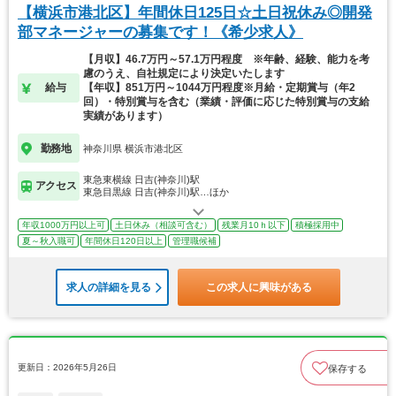
【横浜市港北区】年間休日125日☆土日祝休み◎開発
部マネージャーの募集です！《希少求人》
【月収】46.7万円～57.1万円程度 ※年齢、経験、能力を考
慮のうえ、自社規定により決定いたします
給与
【年収】851万円～1044万円程度※月給・定期賞与（年2
回）・特別賞与を含む（業績・評価に応じた特別賞与の支給
実績があります）
勤務地
神奈川県 横浜市港北区
東急東横線 日吉(神奈川)駅
アクセス
東急目黒線 日吉(神奈川)駅…ほか
年収1000万円以上可
土日休み（相談可含む）
残業月10ｈ以下
積極採用中
夏～秋入職可
年間休日120日以上
管理職候補
求人の詳細を見る
この求人に興味がある
更新日：2026年5月26日
保存する