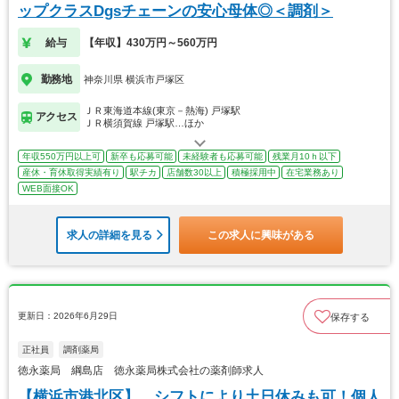
ップクラスDgsチェーンの安心母体◎＜調剤＞
給与
【年収】430万円～560万円
勤務地
神奈川県 横浜市戸塚区
ＪＲ東海道本線(東京－熱海) 戸塚駅
アクセス
ＪＲ横須賀線 戸塚駅…ほか
年収550万円以上可
新卒も応募可能
未経験者も応募可能
残業月10ｈ以下
産休・育休取得実績有り
駅チカ
店舗数30以上
積極採用中
在宅業務あり
WEB面接OK
求人の詳細を見る
この求人に興味がある
更新日：2026年6月29日
保存する
正社員
調剤薬局
徳永薬局 綱島店 徳永薬局株式会社の薬剤師求人
【横浜市港北区】 シフトにより土日休みも可！個人