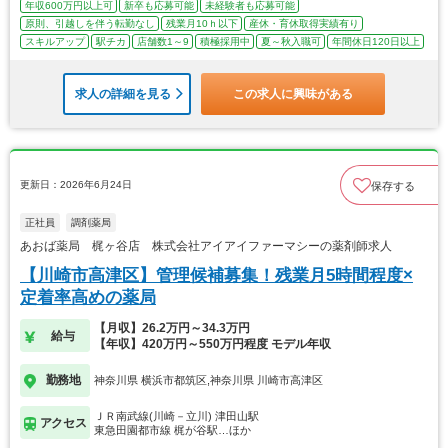
年収600万円以上可
新卒も応募可能
未経験者も応募可能
原則、引越しを伴う転勤なし
残業月10ｈ以下
産休・育休取得実績有り
スキルアップ
駅チカ
店舗数1～9
積極採用中
夏～秋入職可
年間休日120日以上
求人の詳細を見る
この求人に興味がある
更新日：2026年6月24日
保存する
正社員
調剤薬局
あおば薬局 梶ヶ谷店 株式会社アイアイファーマシーの薬剤師求人
【川崎市高津区】管理候補募集！残業月5時間程度×
定着率高めの薬局
【月収】26.2万円～34.3万円
給与
【年収】420万円～550万円程度 モデル年収
勤務地
神奈川県 横浜市都筑区,神奈川県 川崎市高津区
ＪＲ南武線(川崎－立川) 津田山駅
アクセス
東急田園都市線 梶が谷駅…ほか