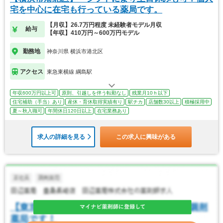
宅を中心に在宅も行っている薬局です。
【月収】26.7万円程度 未経験者モデル月収
給与
【年収】410万円～600万円モデル
勤務地
神奈川県 横浜市港北区
アクセス
東急東横線 綱島駅
年収600万円以上可
原則、引越しを伴う転勤なし
残業月10ｈ以下
住宅補助（手当）あり
産休・育休取得実績有り
駅チカ
店舗数30以上
積極採用中
夏～秋入職可
年間休日120日以上
在宅業務あり
求人の詳細を見る
この求人に興味がある