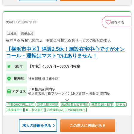
更新日：2026年7月9日
保存する
正社員
調剤薬局
福寿草薬局 横浜関内店 有限会社横浜薬業サービスの薬剤師求人
【横浜市中区】隔週2.5休！施設在宅中心ですがオン
コール・運転はマストではありません！
給与
【年収】450万円～630万円程度
勤務地
神奈川県 横浜市中区
ＪＲ根岸線 関内駅
アクセス
横浜市営地下鉄ブルーライン(あざみ野－湘南台) 関内駅
年収600万円以上可
新卒も応募可能
未経験者も応募可能
残業月10ｈ以下
駅チカ
積極採用中
夏～秋入職可
在宅業務あり
WEB面接OK
求人の詳細を見る
この求人に興味がある