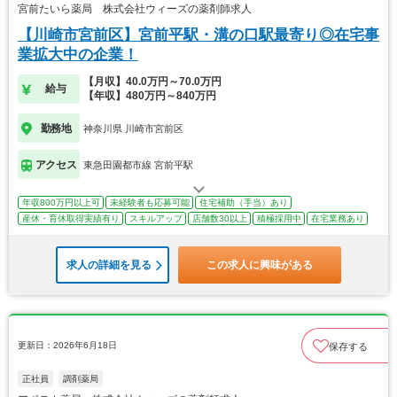
宮前たいら薬局 株式会社ウィーズの薬剤師求人
【川崎市宮前区】宮前平駅・溝の口駅最寄り◎在宅事
業拡大中の企業！
【月収】40.0万円～70.0万円
給与
【年収】480万円～840万円
勤務地
神奈川県 川崎市宮前区
アクセス
東急田園都市線 宮前平駅
年収800万円以上可
未経験者も応募可能
住宅補助（手当）あり
産休・育休取得実績有り
スキルアップ
店舗数30以上
積極採用中
在宅業務あり
求人の詳細を見る
この求人に興味がある
更新日：2026年6月18日
保存する
正社員
調剤薬局