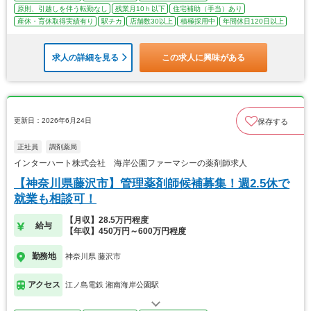
原則、引越しを伴う転勤なし
残業月10ｈ以下
住宅補助（手当）あり
産休・育休取得実績有り
駅チカ
店舗数30以上
積極採用中
年間休日120日以上
求人の詳細を見る
この求人に興味がある
更新日：2026年6月24日
保存する
正社員
調剤薬局
インターハート株式会社 海岸公園ファーマシーの薬剤師求人
【神奈川県藤沢市】管理薬剤師候補募集！週2.5休で
就業も相談可！
【月収】28.5万円程度
給与
【年収】450万円～600万円程度
勤務地
神奈川県 藤沢市
アクセス
江ノ島電鉄 湘南海岸公園駅