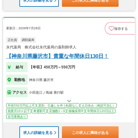
求人の詳細を見る
この求人に興味がある
更新日：2026年7月29日
保存する
正社員
調剤薬局
永代薬局 株式会社永代薬局の薬剤師求人
【神奈川県藤沢市】貴重な年間休日130日！
給与
【年収】450万円～550万円
勤務地
神奈川県 藤沢市
アクセス
小田急江ノ島線 善行駅
年収550万円以上可
原則、引越しを伴う転勤なし
土日休み（相談可含む）
残業月10ｈ以下
車通勤可
店舗数1～9
積極採用中
年間休日120日以上
在宅業務あり
求人の詳細を見る
この求人に興味がある