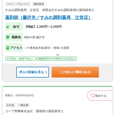
パート・アルバイト
調剤薬局
すみれ調剤薬局 辻堂店 有限会社すみれ調剤薬局の薬剤師求人
薬剤師（藤沢市／すみれ調剤薬局 辻堂店）
給与
【時給】2,300円～2,300円
勤務地
神奈川県 藤沢市
アクセス
ＪＲ東海道本線(東京－熱海) 辻堂駅
土日休み（相談可含む）
積極採用中
年間休日120日以上
求人の詳細を見る
この求人に興味がある
更新日：2026年5月26日
保存する
正社員
一般企業
コーア商事株式会社 開発部の薬剤師求人