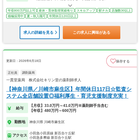
年収800万円以上可
産休・育休取得実績有り
スキルアップ
駅チカ
店舗数30以上
積極採用中
夏～秋入職可
年間休日120日以上
求人の詳細を見る
この求人に興味がある
更新日：2026年6月18日
保存する
正社員
調剤薬局
一貫堂薬局 株式会社キリン堂の薬剤師求人
【神奈川県／川崎市麻生区】年間休日117日☆監査シ
ステム全店舗設置◎福利厚生・育児支援制度充実！
【月収】33.0万円～41.0万円※薬剤師手当含む
給与
【年収】480万円～600万円
勤務地
神奈川県 川崎市麻生区
小田急小田原線 新百合ケ丘駅
アクセス
小田急多摩線 新百合ケ丘駅