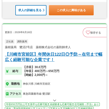
求人の詳細を見る
この求人に興味がある
更新日：2026年6月18日
保存する
正社員
調剤薬局
薬樹薬局 鷺沼2号店 薬樹株式会社の薬剤師求人
【川崎市宮前区】年間休日122日◎予防～在宅まで幅
広く経験可能な企業です！
【月収】30.0万円
給与
【年収】400万円～650万円
【時給】2,000円～
勤務地
神奈川県 川崎市宮前区
アクセス
東急田園都市線 鷺沼駅
年収650万円以上可
新卒も応募可能
未経験者も応募可能
住宅補助（手当）あり
産休・育休取得実績有り
スキルアップ
駅チカ
店舗数30以上
積極採用中