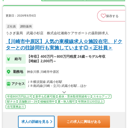
更新日：2026年8月6日
保存する
正社員
調剤薬局
うさぎ薬局 武蔵小杉店 株式会社湘南ケアサポートの薬剤師求人
【川崎市中原区】人気の東横線求人☆施設在宅、ドク
ターとの往診同行も実施しています◎＜正社員＞
【年収】400万円～800万円程度 24歳～モデル年収
給与
【時給】2,000円～
勤務地
神奈川県 川崎市中原区
ＪＲ横須賀線 武蔵小杉駅
アクセス
ＪＲ南武線(川崎－立川) 武蔵小杉駅…ほか
年収800万円以上可
新卒も応募可能
産休・育休取得実績有り
スキルアップ
駅チカ
店舗数10～29
積極採用中
夏～秋入職可
年間休日120日以上
在宅業務あり
求人の詳細を見る
この求人に興味がある