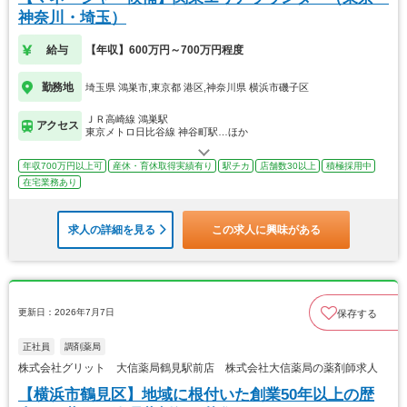
神奈川・埼玉）
給与
【年収】600万円～700万円程度
勤務地
埼玉県 鴻巣市,東京都 港区,神奈川県 横浜市磯子区
ＪＲ高崎線 鴻巣駅
アクセス
東京メトロ日比谷線 神谷町駅…ほか
年収700万円以上可
産休・育休取得実績有り
駅チカ
店舗数30以上
積極採用中
在宅業務あり
求人の詳細を見る
この求人に興味がある
更新日：2026年7月7日
保存する
正社員
調剤薬局
株式会社グリット 大信薬局鶴見駅前店 株式会社大信薬局の薬剤師求人
【横浜市鶴見区】地域に根付いた創業50年以上の歴