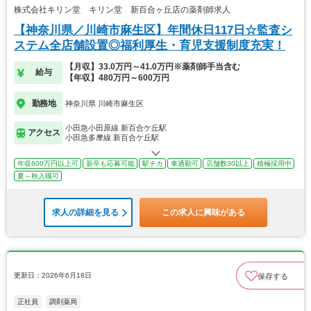
株式会社キリン堂 キリン堂 新百合ヶ丘店の薬剤師求人
【神奈川県／川崎市麻生区】年間休日117日☆監査シ
ステム全店舗設置◎福利厚生・育児支援制度充実！
【月収】33.0万円～41.0万円※薬剤師手当含む
給与
【年収】480万円～600万円
勤務地
神奈川県 川崎市麻生区
小田急小田原線 新百合ケ丘駅
アクセス
小田急多摩線 新百合ケ丘駅
年収600万円以上可
新卒も応募可能
駅チカ
車通勤可
店舗数30以上
積極採用中
夏～秋入職可
求人の詳細を見る
この求人に興味がある
更新日：2026年6月18日
保存する
正社員
調剤薬局