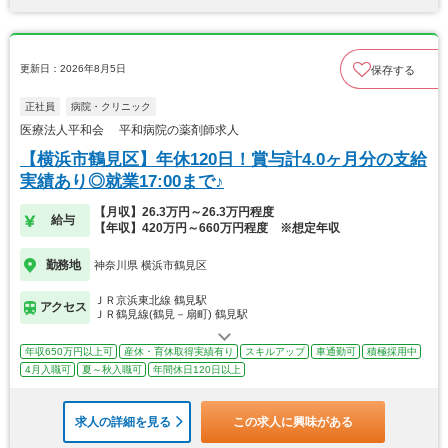
更新日：2026年8月5日
保存する
正社員
病院・クリニック
医療法人平和会 平和病院の薬剤師求人
【横浜市鶴見区】年休120日！賞与計4.0ヶ月分の支給
実績あり◎就業17:00まで♪
【月収】26.3万円～26.3万円程度
給与
【年収】420万円～660万円程度 ※想定年収
勤務地
神奈川県 横浜市鶴見区
ＪＲ京浜東北線 鶴見駅
アクセス
ＪＲ鶴見線(鶴見－扇町) 鶴見駅
年収650万円以上可
産休・育休取得実績有り
スキルアップ
車通勤可
積極採用中
4月入職可
夏～秋入職可
年間休日120日以上
求人の詳細を見る
この求人に興味がある