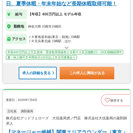
日、夏季休暇・年末年始など長期休暇取得可能！
給与
【年収】400万円以上 モデル年収
勤務地
神奈川県 川崎市川崎区
ＪＲ東海道本線(東京－熱海) 川崎駅
アクセス
ＪＲ京浜東北線 川崎駅…ほか
年収400万円以上可
産休・育休取得実績有り
駅チカ
店舗数10～29
積極採用中
夏～秋入職可
年間休日120日以上
在宅業務あり
求人の詳細を見る
この求人に興味がある
更新日：2026年7月8日
保存する
正社員
調剤薬局
株式会社グッドフェローズ 大信薬局虎ノ門店 株式会社大信薬局の薬剤師
求人
【マネージャー候補】関東エリアラウンダー（東京・