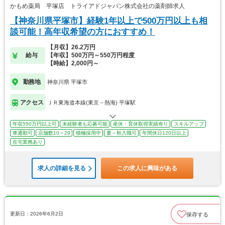
かもめ薬局 平塚店 トライアドジャパン株式会社の薬剤師求人
【神奈川県平塚市】経験1年以上で500万円以上も相
談可能！高年収希望の方におすすめ！
【月収】26.2万円
給与
【年収】500万円～550万円程度
【時給】2,000円～
勤務地
神奈川県 平塚市
アクセス
ＪＲ東海道本線(東京－熱海) 平塚駅
年収550万円以上可
未経験者も応募可能
産休・育休取得実績有り
スキルアップ
車通勤可
店舗数10～29
積極採用中
夏～秋入職可
年間休日120日以上
在宅業務あり
求人の詳細を見る
この求人に興味がある
更新日：2026年6月2日
保存する