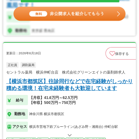
更新日：2026年6月18日
保存する
正社員
調剤薬局
セントラル薬局 横浜仲町台店 株式会社グリーンエイトの薬剤師求人
【横浜市都筑区】往診同行などで在宅経験がしっかり
積める環境！在宅未経験者も大歓迎しています
【月収】41.6万円～62.5万円
給与
【年収】500万円～750万円
勤務地
神奈川県 横浜市都筑区
アクセス
横浜市営地下鉄ブルーライン(あざみ野－湘南台) 仲町台駅