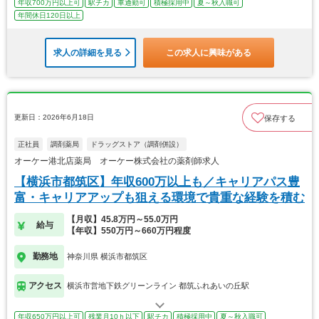
年収700万円以上可
駅チカ
車通勤可
積極採用中
夏～秋入職可
年間休日120日以上
求人の詳細を見る
この求人に興味がある
更新日：2026年6月18日
保存する
正社員
調剤薬局
ドラッグストア（調剤併設）
オーケー港北店薬局 オーケー株式会社の薬剤師求人
【横浜市都筑区】年収600万以上も／キャリアパス豊
富・キャリアアップも狙える環境で貴重な経験を積む
【月収】45.8万円～55.0万円
給与
【年収】550万円～660万円程度
勤務地
神奈川県 横浜市都筑区
アクセス
横浜市営地下鉄グリーンライン 都筑ふれあいの丘駅
年収650万円以上可
残業月10ｈ以下
駅チカ
積極採用中
夏～秋入職可