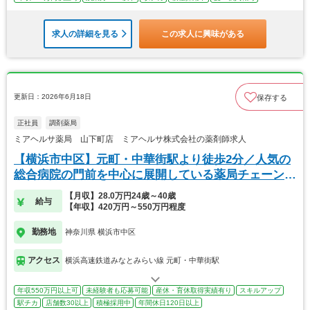
求人の詳細を見る
この求人に興味がある
更新日：2026年6月18日
保存する
正社員
調剤薬局
ミアヘルサ薬局 山下町店 ミアヘルサ株式会社の薬剤師求人
【横浜市中区】元町・中華街駅より徒歩2分／人気の
総合病院の門前を中心に展開している薬局チェーンで
す！
【月収】28.0万円24歳～40歳
給与
【年収】420万円～550万円程度
勤務地
神奈川県 横浜市中区
アクセス
横浜高速鉄道みなとみらい線 元町・中華街駅
年収550万円以上可
未経験者も応募可能
産休・育休取得実績有り
スキルアップ
駅チカ
店舗数30以上
積極採用中
年間休日120日以上