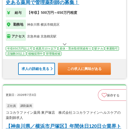
史ある薬局で管理薬剤師の募集！
給与
【年収】500万円～650万円程度
勤務地
神奈川県 横浜市鶴見区
アクセス
京急本線 京急鶴見駅
年収650万円以上可
残業月10ｈ以下
産休・育休取得実績有り
駅チカ
車通勤可
店舗数30以上
積極採用中
管理職候補
求人の詳細を見る
この求人に興味がある
更新日：2026年7月3日
保存する
正社員
調剤薬局
ココカラファイン薬局 東戸塚店 株式会社ココカラファインヘルスケアの
薬剤師求人
【神奈川県／横浜市戸塚区】年間休日120日☆業界ト