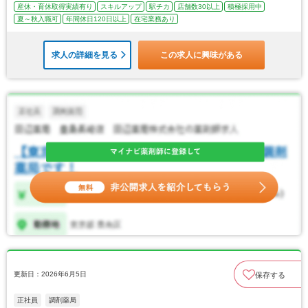
産休・育休取得実績有り
スキルアップ
駅チカ
店舗数30以上
積極採用中
夏～秋入職可
年間休日120日以上
在宅業務あり
求人の詳細を見る
この求人に興味がある
更新日：2026年6月5日
保存する
正社員
調剤薬局