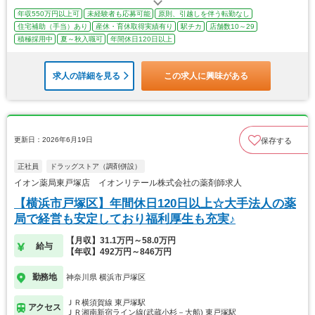
年収550万円以上可
未経験者も応募可能
原則、引越しを伴う転勤なし
住宅補助（手当）あり
産休・育休取得実績有り
駅チカ
店舗数10～29
積極採用中
夏～秋入職可
年間休日120日以上
求人の詳細を見る
この求人に興味がある
更新日：2026年6月19日
保存する
正社員
ドラッグストア（調剤併設）
イオン薬局東戸塚店 イオンリテール株式会社の薬剤師求人
【横浜市戸塚区】年間休日120日以上☆大手法人の薬
局で経営も安定しており福利厚生も充実♪
【月収】31.1万円～58.0万円
給与
【年収】492万円～846万円
勤務地
神奈川県 横浜市戸塚区
ＪＲ横須賀線 東戸塚駅
アクセス
ＪＲ湘南新宿ライン線(武蔵小杉－大船) 東戸塚駅