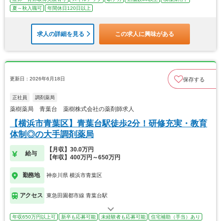
夏～秋入職可
年間休日120日以上
求人の詳細を見る
この求人に興味がある
更新日：2026年6月18日
保存する
正社員
調剤薬局
薬樹薬局 青葉台 薬樹株式会社の薬剤師求人
【横浜市青葉区】青葉台駅徒歩2分！研修充実・教育
体制◎の大手調剤薬局
【月収】30.0万円
給与
【年収】400万円～650万円
勤務地
神奈川県 横浜市青葉区
アクセス
東急田園都市線 青葉台駅
年収650万円以上可
新卒も応募可能
未経験者も応募可能
住宅補助（手当）あり