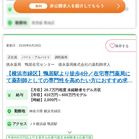
更新日：2026年6月29日
保存する
正社員
パート・アルバイト
調剤薬局
徳永薬局 鴨居在宅センター 徳永薬局株式会社の薬剤師求人
【横浜市緑区】鴨居駅より徒歩4分／在宅専門薬局に
て薬剤師としての専門性を高めたい方におすすめ求
人！
【月収】26.7万円程度 未経験者モデル月収
給与
【年収】410万円～600万円モデル
【時給】2,000円～
勤務地
神奈川県 横浜市緑区
アクセス
ＪＲ横浜線 鴨居駅
年収600万円以上可
新卒も応募可能
未経験者も応募可能