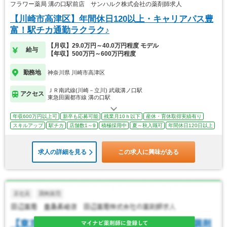
フラワー薬局 溝の口駅前店 サンハルク株式会社の薬剤師求人
【川崎市高津区】年間休日120以上・キャリアパス豊
富！駅チカ通勤ラクラク♪
【月収】29.0万円～40.0万円程度 モデル
給与
【年収】500万円～600万円程度
勤務地
神奈川県 川崎市高津区
ＪＲ南武線(川崎－立川) 武蔵溝ノ口駅
アクセス
東急田園都市線 溝の口駅
年収600万円以上可
新卒も応募可能
残業月10ｈ以下
産休・育休取得実績有り
スキルアップ
駅チカ
店舗数1～9
積極採用中
夏～秋入職可
年間休日120日以上
求人の詳細を見る
この求人に興味がある