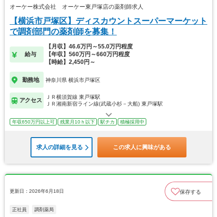
オーケー株式会社 オーケー東戸塚店の薬剤師求人
【横浜市戸塚区】ディスカウントスーパーマーケット
で調剤部門の薬剤師を募集！
【月収】46.6万円～55.0万円程度
給与
【年収】560万円～660万円程度
【時給】2,450円～
勤務地
神奈川県 横浜市戸塚区
ＪＲ横須賀線 東戸塚駅
アクセス
ＪＲ湘南新宿ライン線(武蔵小杉－大船) 東戸塚駅
年収650万円以上可
残業月10ｈ以下
駅チカ
積極採用中
求人の詳細を見る
この求人に興味がある
更新日：2026年6月18日
保存する
正社員
調剤薬局