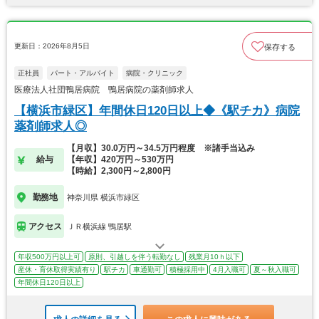
更新日：2026年8月5日
保存する
正社員
パート・アルバイト
病院・クリニック
医療法人社団鴨居病院 鴨居病院の薬剤師求人
【横浜市緑区】年間休日120日以上◆《駅チカ》病院
薬剤師求人◎
【月収】30.0万円～34.5万円程度 ※諸手当込み
給与
【年収】420万円～530万円
【時給】2,300円～2,800円
勤務地
神奈川県 横浜市緑区
アクセス
ＪＲ横浜線 鴨居駅
年収500万円以上可
原則、引越しを伴う転勤なし
残業月10ｈ以下
産休・育休取得実績有り
駅チカ
車通勤可
積極採用中
4月入職可
夏～秋入職可
年間休日120日以上