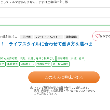
社としてノルマはありません。まずは患者様に寄り添…
保存す
会社の薬剤師求人
正社員
パート・アルバイト
調剤薬局
！ ライフスタイルに合わせて働き方を選べま
験者も応募可能
原則、引越しを伴う転勤なし
住宅補助（手当）あり
チカ
車通勤可
店舗数1～9
積極採用中
夏～秋入職可
この求人に興味がある
マイナビ薬剤師が求人情報を無料でご提供します。
薬局・病院等への直接応募・問い合わせではありません
のでご安心ください。