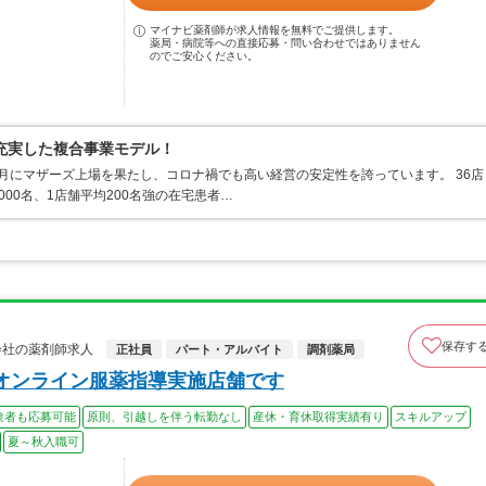
マイナビ薬剤師が求人情報を無料でご提供します。
薬局・病院等への直接応募・問い合わせではありません
のでご安心ください。
充実した複合事業モデル！
2月にマザーズ上場を果たし、コロナ禍でも高い経営の安定性を誇っています。 36店
00名、1店舗平均200名強の在宅患者…
保存す
式会社の薬剤師求人
正社員
パート・アルバイト
調剤薬局
オンライン服薬指導実施店舗です
験者も応募可能
原則、引越しを伴う転勤なし
産休・育休取得実績有り
スキルアップ
夏～秋入職可