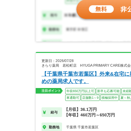
更新日：2026/07/28
きらり薬局 若松町店 HYUGA PRIMARY CARE株
【千葉県千葉市若葉区】外来&在宅に
めの薬局求人です。
注目ポイント
年収650万円以上可
新卒も応募可能
未経
車通勤可
店舗数1～9
積極採用中
夏～秋
【月収】36.1万円
給与
【年収】460万円～650万円
千葉県 千葉市若葉区
勤務地