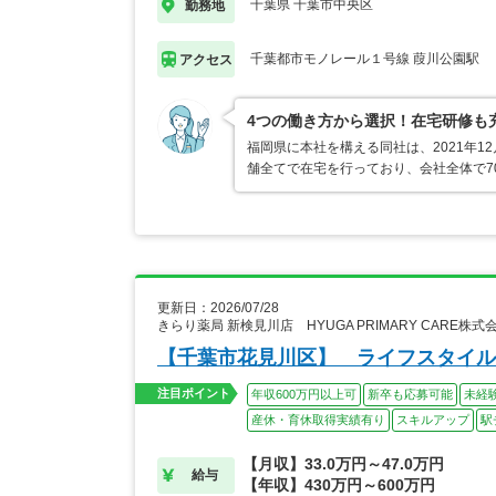
千葉県 千葉市中央区
勤務地
千葉都市モノレール１号線 葭川公園駅
アクセス
4つの働き方から選択！在宅研修も
福岡県に本社を構える同社は、2021年1
舗全てで在宅を行っており、会社全体で70
更新日：2026/07/28
きらり薬局 新検見川店 HYUGA PRIMARY CARE株
【千葉市花見川区】 ライフスタイル
注目ポイント
年収600万円以上可
新卒も応募可能
未経
産休・育休取得実績有り
スキルアップ
駅
【月収】33.0万円～47.0万円
給与
【年収】430万円～600万円