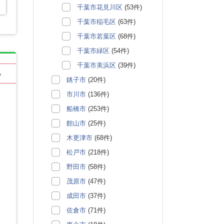
千葉市花見川区
(53件)
千葉市稲毛区
(63件)
千葉市若葉区
(68件)
千葉市緑区
(54件)
千葉市美浜区
(39件)
る
銚子市
(20件)
市川市
(136件)
船橋市
(253件)
館山市
(25件)
木更津市
(68件)
松戸市
(218件)
野田市
(58件)
茂原市
(47件)
成田市
(37件)
佐倉市
(71件)