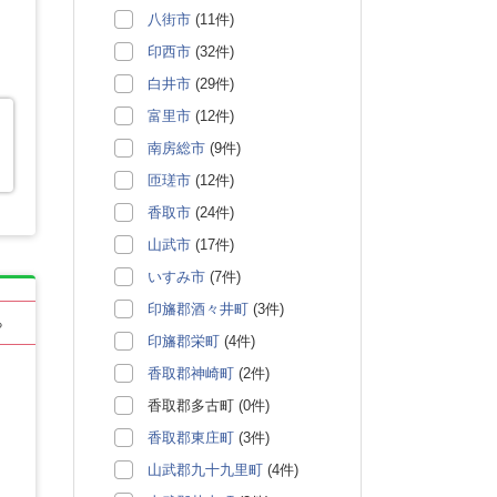
八街市
(11件)
印西市
(32件)
白井市
(29件)
富里市
(12件)
南房総市
(9件)
匝瑳市
(12件)
香取市
(24件)
山武市
(17件)
いすみ市
(7件)
印旛郡酒々井町
(3件)
る
印旛郡栄町
(4件)
香取郡神崎町
(2件)
香取郡多古町 (0件)
香取郡東庄町
(3件)
山武郡九十九里町
(4件)