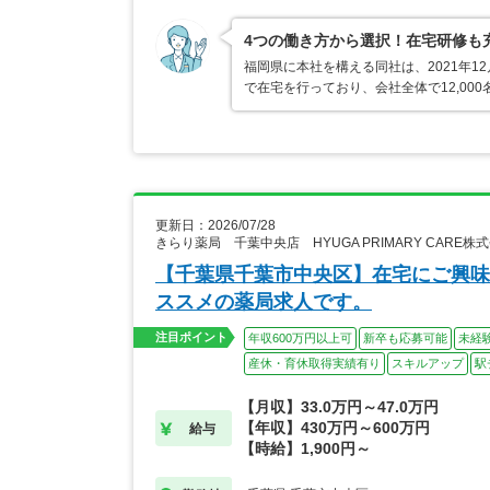
4つの働き方から選択！在宅研修も
福岡県に本社を構える同社は、2021年
で在宅を行っており、会社全体で12,000
更新日：2026/07/28
きらり薬局 千葉中央店 HYUGA PRIMARY CARE
【千葉県千葉市中央区】在宅にご興味
ススメの薬局求人です。
注目ポイント
年収600万円以上可
新卒も応募可能
未経
産休・育休取得実績有り
スキルアップ
駅
【月収】33.0万円～47.0万円
【年収】430万円～600万円
給与
【時給】1,900円～