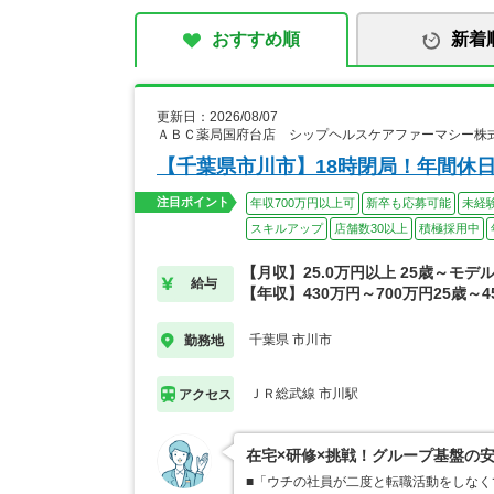
おすすめ順
新着
更新日：2026/08/07
ＡＢＣ薬局国府台店 シップヘルスケアファーマシー株
【千葉県市川市】18時閉局！年間休日
注目ポイント
年収700万円以上可
新卒も応募可能
未経
スキルアップ
店舗数30以上
積極採用中
【月収】25.0万円以上 25歳～モデ
給与
【年収】430万円～700万円25歳～
千葉県 市川市
勤務地
ＪＲ総武線 市川駅
アクセス
在宅×研修×挑戦！グループ基盤の
■「ウチの社員が二度と転職活動をしな