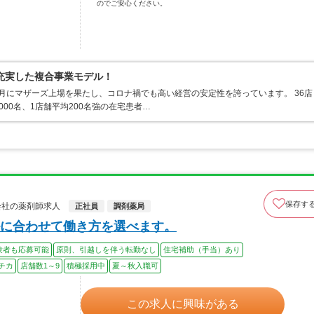
のでご安心ください。
充実した複合事業モデル！
2月にマザーズ上場を果たし、コロナ禍でも高い経営の安定性を誇っています。 36店
00名、1店舗平均200名強の在宅患者…
保存す
式会社の薬剤師求人
正社員
調剤薬局
に合わせて働き方を選べます。
験者も応募可能
原則、引越しを伴う転勤なし
住宅補助（手当）あり
チカ
店舗数1～9
積極採用中
夏～秋入職可
この求人に興味がある