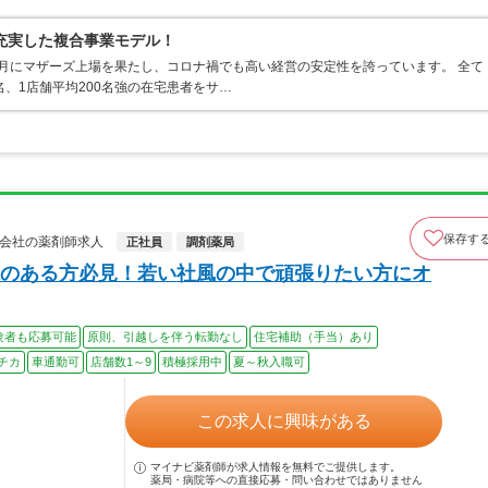
充実した複合事業モデル！
12月にマザーズ上場を果たし、コロナ禍でも高い経営の安定性を誇っています。 全て
名、1店舗平均200名強の在宅患者をサ…
保存す
株式会社の薬剤師求人
正社員
調剤薬局
のある方必見！若い社風の中で頑張りたい方にオ
験者も応募可能
原則、引越しを伴う転勤なし
住宅補助（手当）あり
チカ
車通勤可
店舗数1～9
積極採用中
夏～秋入職可
この求人に興味がある
マイナビ薬剤師が求人情報を無料でご提供します。
薬局・病院等への直接応募・問い合わせではありません