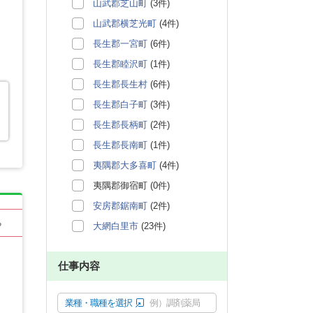
山武郡芝山町
(3件)
山武郡横芝光町
(4件)
長生郡一宮町
(6件)
長生郡睦沢町
(1件)
長生郡長生村
(6件)
長生郡白子町
(3件)
長生郡長柄町
(2件)
長生郡長南町
(1件)
夷隅郡大多喜町
(4件)
夷隅郡御宿町 (0件)
安房郡鋸南町
(2件)
る
大網白里市
(23件)
仕事内容
業種・職種を選択
例）調剤薬局