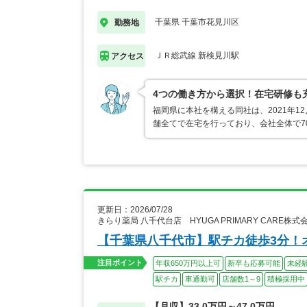
千葉県 千葉市花見川区
勤務地
ＪＲ総武線 新検見川駅
アクセス
4つの働き方から選択！在宅研修も
福岡県に本社を構える同社は、2021年1
舗全てで在宅を行っており、会社全体で70
更新日：2026/07/28
きらり薬局 八千代台店 HYUGA PRIMARY CARE株
【千葉県八千代市】駅チカ徒歩3分！
注目ポイント
年収650万円以上可
新卒も応募可能
未経
駅チカ
車通勤可
店舗数1～9
積極採用中
【月収】33.0万円～47.0万円