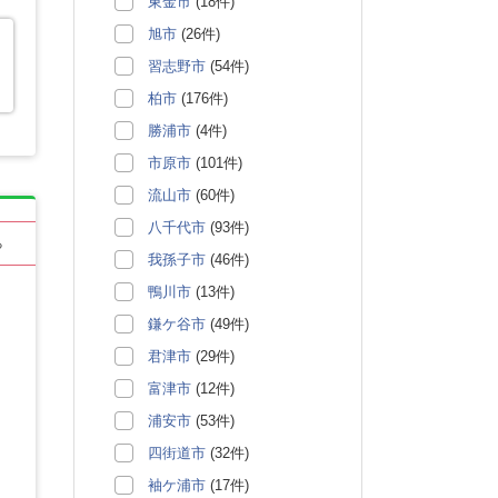
東金市
(18件)
旭市
(26件)
習志野市
(54件)
柏市
(176件)
勝浦市
(4件)
市原市
(101件)
流山市
(60件)
八千代市
(93件)
る
我孫子市
(46件)
鴨川市
(13件)
鎌ケ谷市
(49件)
君津市
(29件)
富津市
(12件)
浦安市
(53件)
四街道市
(32件)
袖ケ浦市
(17件)