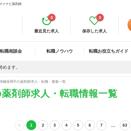
 マイナビ薬剤師
0
0
最近見た求人
保存した求人
転職相談会
転職ノウハウ
転職お役立ちガイド
努めます。
積極採用中の薬剤師求人・転職・募集一覧
の薬剤師求人・転職情報一覧
…
1
2
3
4
5
6
7
63