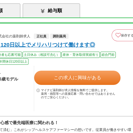
順
給与順
保存す
式会社の薬剤師求人
正社員
調剤薬局
120日以上でメリハリつけて働けます◎
験者も応募可能
土日休み（相談可含む）
産休・育休取得実績有り
総合門前
年間休日120日以上
ル
この求人に興味がある
45歳モデル
マイナビ薬剤師が求人情報を無料でご提供します。
薬局・病院等への直接応募・問い合わせではありません
のでご安心ください。
安心感で最先端医療に関われる！
くて済む」これがシップヘルスケアファーマシーの想いです。従業員が働きやすい環