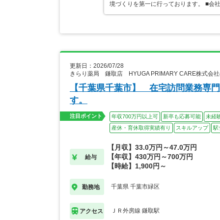
境づくりを第一に行っております。 ■会
更新日：2026/07/28
きらり薬局 鎌取店 HYUGA PRIMARY CARE株式
【千葉県千葉市】 在宅訪問業務専門
す。
注目ポイント
年収700万円以上可
新卒も応募可能
未経
産休・育休取得実績有り
スキルアップ
駅
【月収】33.0万円～47.0万円
【年収】430万円～700万円
給与
【時給】1,900円～
千葉県 千葉市緑区
勤務地
ＪＲ外房線 鎌取駅
アクセス