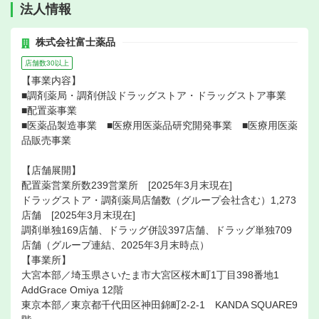
法人情報
株式会社富士薬品
店舗数30以上
【事業内容】
■調剤薬局・調剤併設ドラッグストア・ドラッグストア事業
■配置薬事業
■医薬品製造事業 ■医療用医薬品研究開発事業 ■医療用医薬
品販売事業
【店舗展開】
配置薬営業所数239営業所 [2025年3月末現在]
ドラッグストア・調剤薬局店舗数（グループ会社含む）1,273
店舗 [2025年3月末現在]
調剤単独169店舗、ドラッグ併設397店舗、ドラッグ単独709
店舗（グループ連結、2025年3月末時点）
【事業所】
大宮本部／埼玉県さいたま市大宮区桜木町1丁目398番地1
AddGrace Omiya 12階
東京本部／東京都千代田区神田錦町2-2-1 KANDA SQUARE9