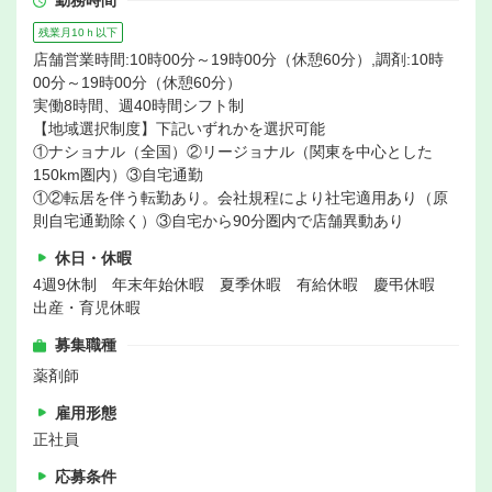
勤務時間
残業月10ｈ以下
店舗営業時間:10時00分～19時00分（休憩60分）,調剤:10時
00分～19時00分（休憩60分）
実働8時間、週40時間シフト制
【地域選択制度】下記いずれかを選択可能
①ナショナル（全国）②リージョナル（関東を中心とした
150km圏内）③自宅通勤
①②転居を伴う転勤あり。会社規程により社宅適用あり（原
則自宅通勤除く）③自宅から90分圏内で店舗異動あり
休日・休暇
4週9休制 年末年始休暇 夏季休暇 有給休暇 慶弔休暇
出産・育児休暇
募集職種
薬剤師
雇用形態
正社員
応募条件