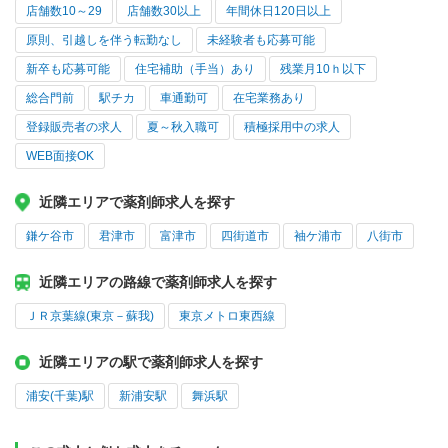
店舗数10～29
店舗数30以上
年間休日120日以上
原則、引越しを伴う転勤なし
未経験者も応募可能
新卒も応募可能
住宅補助（手当）あり
残業月10ｈ以下
総合門前
駅チカ
車通勤可
在宅業務あり
登録販売者の求人
夏～秋入職可
積極採用中の求人
WEB面接OK
近隣エリアで薬剤師求人を探す
鎌ケ谷市
君津市
富津市
四街道市
袖ケ浦市
八街市
近隣エリアの路線で薬剤師求人を探す
ＪＲ京葉線(東京－蘇我)
東京メトロ東西線
近隣エリアの駅で薬剤師求人を探す
浦安(千葉)駅
新浦安駅
舞浜駅