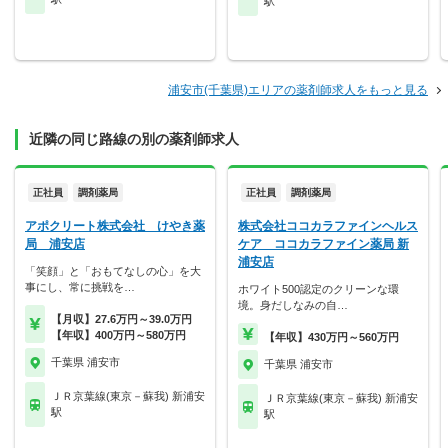
駅
浦安市(千葉県)エリアの薬剤師求人をもっと見る
近隣の同じ路線の別の薬剤師求人
正社員
調剤薬局
正社員
調剤薬局
アポクリート株式会社 けやき薬
株式会社ココカラファインヘルス
局 浦安店
ケア ココカラファイン薬局 新
浦安店
「笑顔」と「おもてなしの心」を大
事にし、常に挑戦を…
ホワイト500認定のクリーンな環
境。身だしなみの自…
【月収】27.6万円～39.0万円
【年収】400万円～580万円
【年収】430万円～560万円
千葉県 浦安市
千葉県 浦安市
ＪＲ京葉線(東京－蘇我) 新浦安
ＪＲ京葉線(東京－蘇我) 新浦安
駅
駅