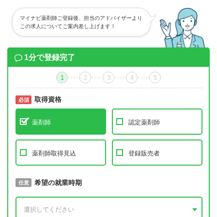
マイナビ薬剤師ご登録後、担当のアドバイザーより
この求人についてご案内差し上げます！
1分で登録完了
1
2
3
4
5
取得資格
必須
必須
薬剤師
認定薬剤師
薬剤師取得見込
登録販売者
取得予定年
希望の就業時期
必須
任意