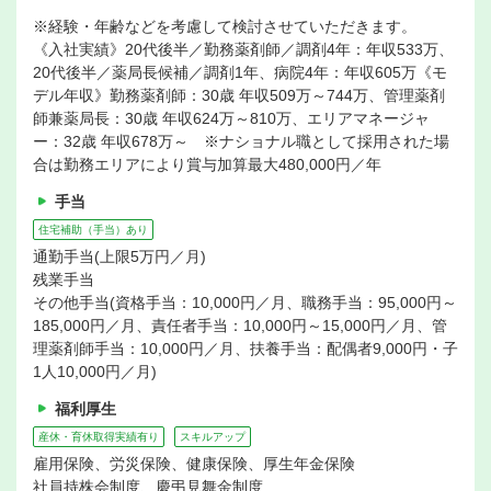
※経験・年齢などを考慮して検討させていただきます。
《入社実績》20代後半／勤務薬剤師／調剤4年：年収533万、
20代後半／薬局長候補／調剤1年、病院4年：年収605万《モ
デル年収》勤務薬剤師：30歳 年収509万～744万、管理薬剤
師兼薬局長：30歳 年収624万～810万、エリアマネージャ
ー：32歳 年収678万～ ※ナショナル職として採用された場
合は勤務エリアにより賞与加算最大480,000円／年
手当
住宅補助（手当）あり
通勤手当(上限5万円／月)
残業手当
その他手当(資格手当：10,000円／月、職務手当：95,000円～
185,000円／月、責任者手当：10,000円～15,000円／月、管
理薬剤師手当：10,000円／月、扶養手当：配偶者9,000円・子
1人10,000円／月)
福利厚生
産休・育休取得実績有り
スキルアップ
雇用保険、労災保険、健康保険、厚生年金保険
社員持株会制度、慶弔見舞金制度