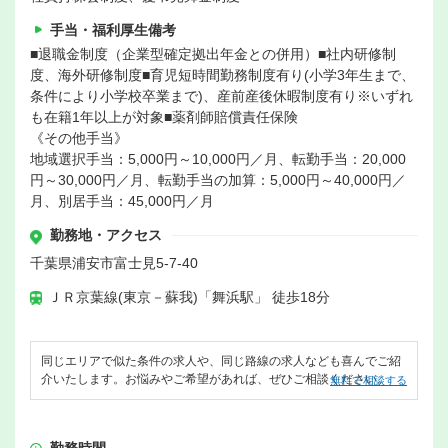
手当・福利厚生備考
■退職金制度（企業型確定拠出年金との併用）■社内研修制
度、海外研修制度■育児短時間勤務制度有り(小学3年生まで、
条件により小学校卒業まで)、産前産後休暇制度有り※いずれ
も在籍1年以上が対象■薬剤師賠償責任保険
《その他手当》
地域選択手当：5,000円～10,000円／月、転勤手当：20,000
円～30,000円／月、転勤手当の加算：5,000円～40,000円／
月、別居手当：45,000円／月
勤務地・アクセス
千葉県浦安市富士見5-7-40
ＪＲ京葉線(東京－蘇我)「舞浜駅」 徒歩18分
同じエリアで似た条件の求人や、同じ路線の求人なども喜んでご紹
介いたします。お悩みやご希望があれば、ぜひご相談ください。
無料で相談する