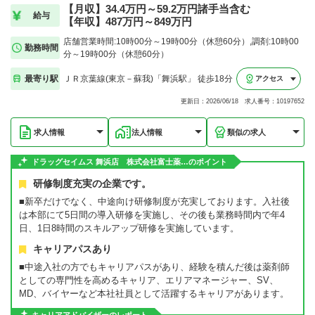
【月収】34.4万円～59.2万円諸手当含む
給与
【年収】487万円～849万円
店舗営業時間:10時00分～19時00分（休憩60分）,調剤:10時00
勤務時間
分～19時00分（休憩60分）
最寄り駅
ＪＲ京葉線(東京－蘇我)「舞浜駅」 徒歩18分
アクセス
更新日：2026/06/18 求人番号：10197652
求人情報
法人情報
類似の求人
ドラッグセイムス 舞浜店 株式会社富士薬…のポイント
研修制度充実の企業です。
■新卒だけでなく、中途向け研修制度が充実しております。入社後
は本部にて5日間の導入研修を実施し、その後も業務時間内で年4
日、1日8時間のスキルアップ研修を実施しています。
キャリアパスあり
■中途入社の方でもキャリアパスがあり、経験を積んだ後は薬剤師
としての専門性を高めるキャリア、エリアマネージャー、SV、
MD、バイヤーなど本社社員として活躍するキャリアがあります。