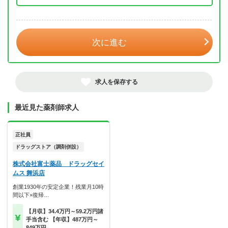
年 3月
次に進む
求人を保存する
最近見た薬剤師求人
正社員
ドラッグストア（調剤併設）
株式会社富士薬品 ドラッグセイ
ムス 舞浜店
創業1930年の安定企業！残業月10時
間以下×復帰…
【月収】34.4万円～59.2万円諸
手当含む 【年収】487万円～
849万円