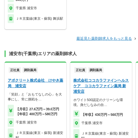
千葉県 浦安市
ＪＲ京葉線(東京－蘇我) 舞浜駅
最近見た薬剤師求人をもっと見る
浦安市(千葉県)エリアの薬剤師求人
正社員
調剤薬局
正社員
調剤薬局
アポクリート株式会社 けやき薬
株式会社ココカラファインヘルス
局 浦安店
ケア ココカラファイン薬局 新
浦安店
「笑顔」と「おもてなしの心」を大
事にし、常に挑戦を…
ホワイト500認定のクリーンな環
境。身だしなみの自…
【月収】27.6万円～39.0万円
【年収】400万円～580万円
【年収】430万円～560万円
千葉県 浦安市
千葉県 浦安市
ＪＲ京葉線(東京－蘇我) 新浦安
ＪＲ京葉線(東京－蘇我) 新浦安
駅