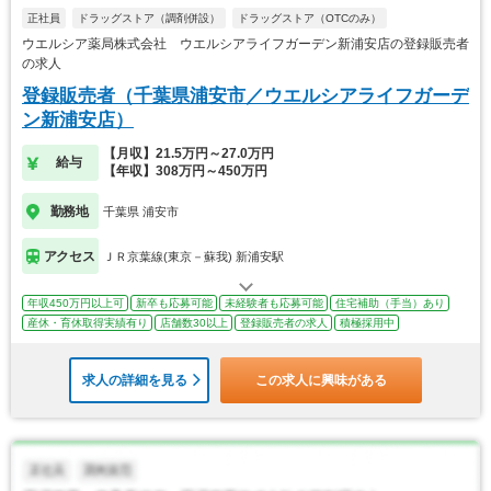
正社員
ドラッグストア（調剤併設）
ドラッグストア（OTCのみ）
ウエルシア薬局株式会社 ウエルシアライフガーデン新浦安店の登録販売者
の求人
登録販売者（千葉県浦安市／ウエルシアライフガーデ
ン新浦安店）
【月収】21.5万円～27.0万円
給与
【年収】308万円～450万円
勤務地
千葉県 浦安市
アクセス
ＪＲ京葉線(東京－蘇我) 新浦安駅
年収450万円以上可
新卒も応募可能
未経験者も応募可能
住宅補助（手当）あり
産休・育休取得実績有り
店舗数30以上
登録販売者の求人
積極採用中
求人の詳細を見る
この求人に興味がある