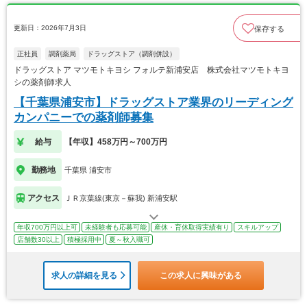
更新日：2026年7月3日
保存する
正社員
調剤薬局
ドラッグストア（調剤併設）
ドラッグストア マツモトキヨシ フォルテ新浦安店 株式会社マツモトキヨ
シの薬剤師求人
【千葉県浦安市】ドラッグストア業界のリーディング
カンパニーでの薬剤師募集
給与
【年収】458万円～700万円
勤務地
千葉県 浦安市
アクセス
ＪＲ京葉線(東京－蘇我) 新浦安駅
年収700万円以上可
未経験者も応募可能
産休・育休取得実績有り
スキルアップ
店舗数30以上
積極採用中
夏～秋入職可
求人の詳細を見る
この求人に興味がある