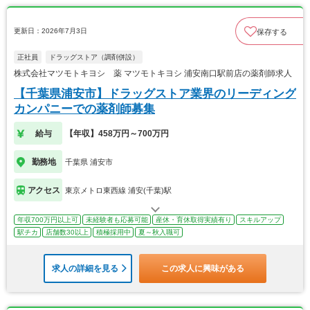
更新日：2026年7月3日
保存する
正社員
ドラッグストア（調剤併設）
株式会社マツモトキヨシ 薬 マツモトキヨシ 浦安南口駅前店の薬剤師求人
【千葉県浦安市】ドラッグストア業界のリーディング
カンパニーでの薬剤師募集
給与
【年収】458万円～700万円
勤務地
千葉県 浦安市
アクセス
東京メトロ東西線 浦安(千葉)駅
年収700万円以上可
未経験者も応募可能
産休・育休取得実績有り
スキルアップ
駅チカ
店舗数30以上
積極採用中
夏～秋入職可
求人の詳細を見る
この求人に興味がある