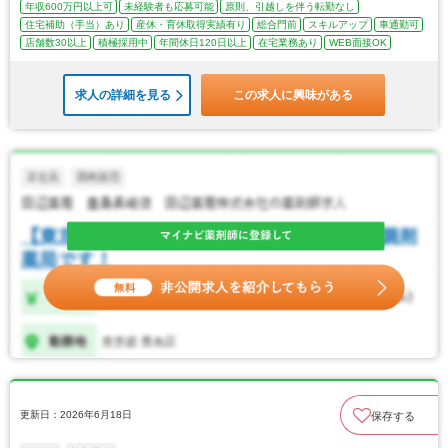
年収600万円以上可
未経験者も応募可能
原則、引越しを伴う転勤なし
住宅補助（手当）あり
産休・育休取得実績有り
総合門前
スキルアップ
車通勤可
店舗数30以上
積極採用中
年間休日120日以上
在宅業務あり
WEB面接OK
求人の詳細を見る
この求人に興味がある
更新日：2026年6月18日
保存する