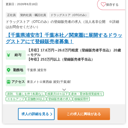
更新日：2026年6月18日
保存する
正社員
契約社員・嘱託社員
ドラッグストア（OTCのみ）
ドラッグストア（OTCのみ）の登録販売者の求人（法人名非公開 ※詳細
はお問合せください）
【千葉県浦安市】千葉本社／関東圏に展開するドラッ
グストアにて登録販売者募集！
【月収】17.6万円～26.0万円程度（登録販売者手当込） 20歳
給与
～モデル
【年収】253万円以上（登録販売者手当込）
勤務地
千葉県 浦安市
アクセス
東京メトロ東西線 浦安(千葉)駅
原則、引越しを伴う転勤なし
残業月10ｈ以下
産休・育休取得実績有り
スキルアップ
店舗数30以上
登録販売者の求人
積極採用中
求人の詳細を見る
この求人に興味がある