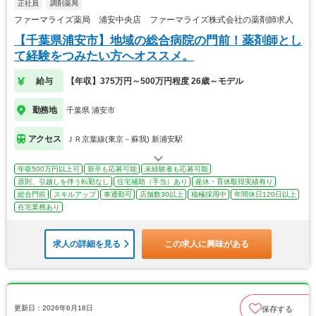
正社員
調剤薬局
ファーマライズ薬局 浦安中央店 ファーマライズ株式会社の薬剤師求人
【千葉県浦安市】地域の総合病院の門前！薬剤師とし
て経験をつみたい方へオススメ。
給与
【年収】375万円～500万円程度 26歳～モデル
勤務地
千葉県 浦安市
アクセス
ＪＲ京葉線(東京－蘇我) 新浦安駅
年収500万円以上可
新卒も応募可能
未経験者も応募可能
原則、引越しを伴う転勤なし
住宅補助（手当）あり
産休・育休取得実績有り
総合門前
スキルアップ
車通勤可
店舗数30以上
積極採用中
年間休日120日以上
在宅業務あり
求人の詳細を見る
この求人に興味がある
更新日：2026年6月18日
保存する