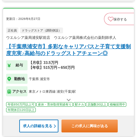
更新日：2026年6月27日
保存する
正社員
ドラッグストア（調剤併設）
ウエルシア薬局浦安駅前店 ウエルシア薬局株式会社の薬剤師求人
【千葉県浦安市】多彩なキャリアパスと子育て支援制
度充実♪高給与のドラッグストアチェーン◎
【月収】33.5万円
給与
【年収】515万円～650万円
勤務地
千葉県 浦安市
アクセス
東京メトロ東西線 浦安(千葉)駅
年収650万円以上可
産休・育休取得実績有り
駅チカ
店舗数30以上
積極採用中
年間休日120日以上
求人の詳細を見る
この求人に興味がある