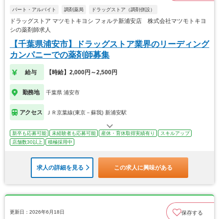
パート・アルバイト
調剤薬局
ドラッグストア（調剤併設）
ドラッグストア マツモトキヨシ フォルテ新浦安店 株式会社マツモトキヨ
シの薬剤師求人
【千葉県浦安市】ドラッグストア業界のリーディング
カンパニーでの薬剤師募集
給与
【時給】2,000円～2,500円
勤務地
千葉県 浦安市
アクセス
ＪＲ京葉線(東京－蘇我) 新浦安駅
新卒も応募可能
未経験者も応募可能
産休・育休取得実績有り
スキルアップ
店舗数30以上
積極採用中
求人の詳細を見る
この求人に興味がある
更新日：2026年6月18日
保存する