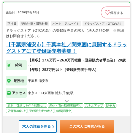
更新日：2026年6月18日
保存する
正社員
契約社員・嘱託社員
パート・アルバイト
ドラッグストア（OTCのみ）
ドラッグストア（OTCのみ）の登録販売者の求人（法人名非公開 ※詳細
はお問合せください）
【千葉県浦安市】千葉本社／関東圏に展開するドラッ
グストアにて登録販売者募集！
【月収】17.6万円～26.0万円程度（登録販売者手当込） 20歳
給与
～
【年収】253万円以上（登録販売者手当込）
勤務地
千葉県 浦安市
アクセス
東京メトロ東西線 浦安(千葉)駅
原則、引越しを伴う転勤なし
産休・育休取得実績有り
スキルアップ
駅チカ
店舗数30以上
登録販売者の求人
積極採用中
求人の詳細を見る
この求人に興味がある