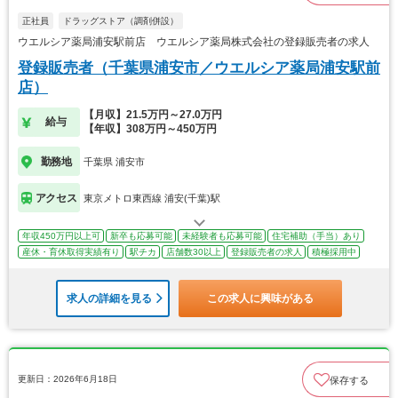
正社員
ドラッグストア（調剤併設）
ウエルシア薬局浦安駅前店 ウエルシア薬局株式会社の登録販売者の求人
登録販売者（千葉県浦安市／ウエルシア薬局浦安駅前
店）
【月収】21.5万円～27.0万円
給与
【年収】308万円～450万円
勤務地
千葉県 浦安市
アクセス
東京メトロ東西線 浦安(千葉)駅
年収450万円以上可
新卒も応募可能
未経験者も応募可能
住宅補助（手当）あり
産休・育休取得実績有り
駅チカ
店舗数30以上
登録販売者の求人
積極採用中
求人の詳細を見る
この求人に興味がある
更新日：2026年6月18日
保存する