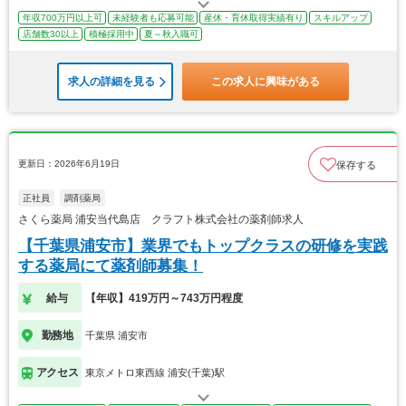
年収700万円以上可
未経験者も応募可能
産休・育休取得実績有り
スキルアップ
店舗数30以上
積極採用中
夏～秋入職可
求人の詳細を見る
この求人に興味がある
更新日：2026年6月19日
保存する
正社員
調剤薬局
さくら薬局 浦安当代島店 クラフト株式会社の薬剤師求人
【千葉県浦安市】業界でもトップクラスの研修を実践
する薬局にて薬剤師募集！
給与
【年収】419万円～743万円程度
勤務地
千葉県 浦安市
アクセス
東京メトロ東西線 浦安(千葉)駅