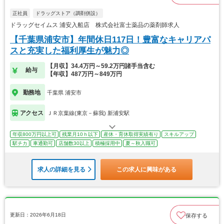
正社員
ドラッグストア（調剤併設）
ドラッグセイムス 浦安入船店 株式会社富士薬品の薬剤師求人
【千葉県浦安市】年間休日117日！豊富なキャリアパ
スと充実した福利厚生が魅力◎
【月収】34.4万円～59.2万円諸手当含む
給与
【年収】487万円～849万円
勤務地
千葉県 浦安市
アクセス
ＪＲ京葉線(東京－蘇我) 新浦安駅
年収800万円以上可
残業月10ｈ以下
産休・育休取得実績有り
スキルアップ
駅チカ
車通勤可
店舗数30以上
積極採用中
夏～秋入職可
求人の詳細を見る
この求人に興味がある
更新日：2026年6月18日
保存する