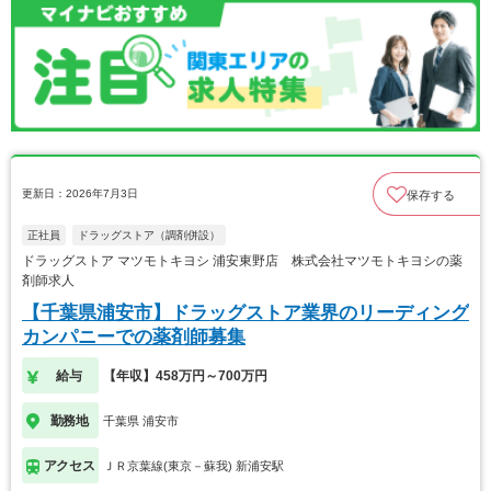
更新日：2026年7月3日
保存する
正社員
ドラッグストア（調剤併設）
ドラッグストア マツモトキヨシ 浦安東野店 株式会社マツモトキヨシの薬
剤師求人
【千葉県浦安市】ドラッグストア業界のリーディング
カンパニーでの薬剤師募集
給与
【年収】458万円～700万円
勤務地
千葉県 浦安市
アクセス
ＪＲ京葉線(東京－蘇我) 新浦安駅