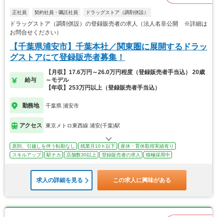
正社員
契約社員・嘱託社員
ドラッグストア（調剤併設）
ドラッグストア（調剤併設）の登録販売者の求人（法人名非公開 ※詳細は
お問合せください）
【千葉県浦安市】千葉本社／関東圏に展開するドラッ
グストアにて登録販売者募集！
【月収】17.6万円～26.0万円程度（登録販売者手当込） 20歳
給与
～モデル
【年収】253万円以上（登録販売者手当込）
勤務地
千葉県 浦安市
アクセス
東京メトロ東西線 浦安(千葉)駅
原則、引越しを伴う転勤なし
残業月10ｈ以下
産休・育休取得実績有り
スキルアップ
駅チカ
店舗数30以上
登録販売者の求人
積極採用中
求人の詳細を見る
この求人に興味がある