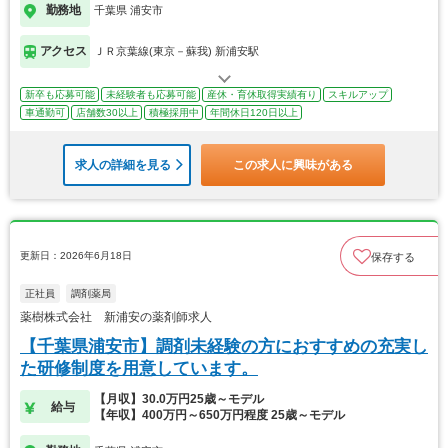
勤務地
千葉県 浦安市
アクセス
ＪＲ京葉線(東京－蘇我) 新浦安駅
新卒も応募可能
未経験者も応募可能
産休・育休取得実績有り
スキルアップ
車通勤可
店舗数30以上
積極採用中
年間休日120日以上
求人の詳細を見る
この求人に興味がある
更新日：2026年6月18日
保存する
正社員
調剤薬局
薬樹株式会社 新浦安の薬剤師求人
【千葉県浦安市】調剤未経験の方におすすめの充実し
た研修制度を用意しています。
【月収】30.0万円25歳～モデル
給与
【年収】400万円～650万円程度 25歳～モデル