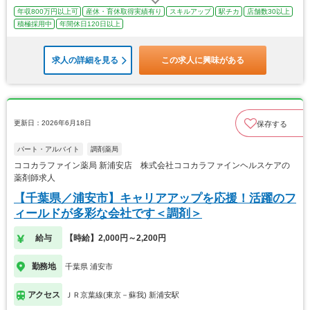
年収800万円以上可
産休・育休取得実績有り
スキルアップ
駅チカ
店舗数30以上
積極採用中
年間休日120日以上
求人の詳細を見る
この求人に興味がある
更新日：2026年6月18日
保存する
パート・アルバイト
調剤薬局
ココカラファイン薬局 新浦安店 株式会社ココカラファインヘルスケアの
薬剤師求人
【千葉県／浦安市】キャリアアップを応援！活躍のフ
ィールドが多彩な会社です＜調剤＞
給与
【時給】2,000円～2,200円
勤務地
千葉県 浦安市
アクセス
ＪＲ京葉線(東京－蘇我) 新浦安駅