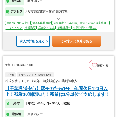
勤務地
千葉県 浦安市
アクセス
ＪＲ京葉線(東京－蘇我) 新浦安駅
年収650万円以上可
新卒も応募可能
未経験者も応募可能
産休・育休取得実績有り
スキルアップ
車通勤可
店舗数30以上
積極採用中
年間休日120日以上
求人の詳細を見る
この求人に興味がある
更新日：2026年6月18日
保存する
正社員
ドラッグストア（調剤併設）
株式会社くすりの福太郎 浦安駅前店の薬剤師求人
【千葉県浦安市】駅チカ徒歩1分！年間休日120日以
上！残業10時間以内！残業は1分単位で支給します！
給与
【年収】460万円～600万円程度
勤務地
千葉県 浦安市