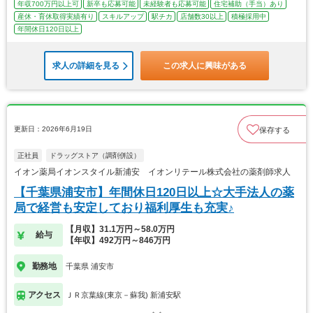
年収700万円以上可
新卒も応募可能
未経験者も応募可能
住宅補助（手当）あり
産休・育休取得実績有り
スキルアップ
駅チカ
店舗数30以上
積極採用中
年間休日120日以上
求人の詳細を見る
この求人に興味がある
更新日：2026年6月19日
保存する
正社員
ドラッグストア（調剤併設）
イオン薬局イオンスタイル新浦安 イオンリテール株式会社の薬剤師求人
【千葉県浦安市】年間休日120日以上☆大手法人の薬
局で経営も安定しており福利厚生も充実♪
【月収】31.1万円～58.0万円
給与
【年収】492万円～846万円
勤務地
千葉県 浦安市
アクセス
ＪＲ京葉線(東京－蘇我) 新浦安駅