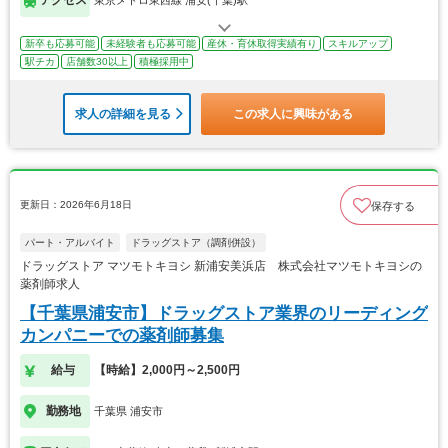
アクセス
東京メトロ東西線 浦安(千葉)駅
新卒も応募可能
未経験者も応募可能
産休・育休取得実績有り
スキルアップ
駅チカ
店舗数30以上
積極採用中
求人の詳細を見る
この求人に興味がある
更新日：2026年6月18日
保存する
パート・アルバイト
ドラッグストア（調剤併設）
ドラッグストア マツモトキヨシ 新浦安美浜店 株式会社マツモトキヨシの
薬剤師求人
【千葉県浦安市】ドラッグストア業界のリーディング
カンパニーでの薬剤師募集
給与
【時給】2,000円～2,500円
勤務地
千葉県 浦安市