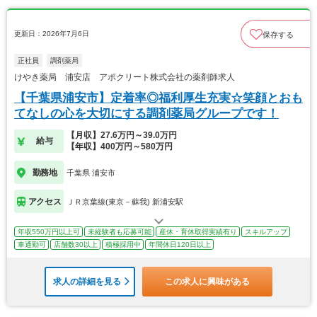
更新日：2026年7月6日
保存する
正社員
調剤薬局
けやき薬局 浦安店 アポクリート株式会社の薬剤師求人
【千葉県浦安市】定着率◎福利厚生充実☆笑顔とおも
てなしの心を大切にする調剤薬局グループです！
【月収】27.6万円～39.0万円
給与
【年収】400万円～580万円
勤務地
千葉県 浦安市
アクセス
ＪＲ京葉線(東京－蘇我) 新浦安駅
年収550万円以上可
未経験者も応募可能
産休・育休取得実績有り
スキルアップ
車通勤可
店舗数30以上
積極採用中
年間休日120日以上
求人の詳細を見る
この求人に興味がある