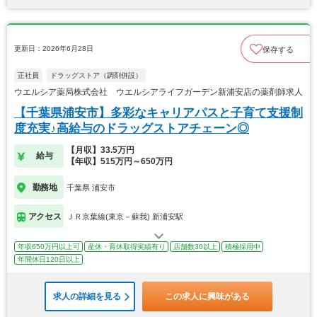
更新日：2026年6月28日
保存する
正社員
ドラッグストア（調剤併設）
ウエルシア薬局株式会社 ウエルシアライフガーデン新浦安店の薬剤師求人
【千葉県浦安市】多彩なキャリアパスと子育て支援制
度充実♪高給与のドラッグストアチェーン◎
【月収】33.5万円
給与
【年収】515万円～650万円
勤務地
千葉県 浦安市
アクセス
ＪＲ京葉線(東京－蘇我) 新浦安駅
年収650万円以上可
産休・育休取得実績有り
店舗数30以上
積極採用中
年間休日120日以上
求人の詳細を見る
この求人に興味がある