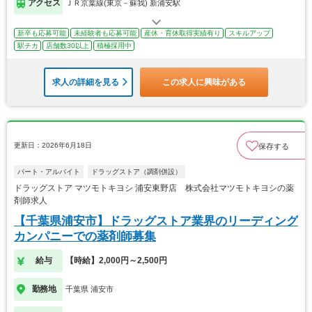
アクセス
ＪＲ京葉線(東京－蘇我) 新浦安駅
新卒も応募可能
未経験者も応募可能
産休・育休取得実績有り
スキルアップ
駅チカ
店舗数30以上
積極採用中
求人の詳細を見る
この求人に興味がある
更新日：2026年6月18日
保存する
パート・アルバイト
ドラッグストア（調剤併設）
ドラッグストア マツモトキヨシ 浦安東野店 株式会社マツモトキヨシの薬
剤師求人
【千葉県浦安市】ドラッグストア業界のリーディング
カンパニーでの薬剤師募集
給与
【時給】2,000円～2,500円
勤務地
千葉県 浦安市