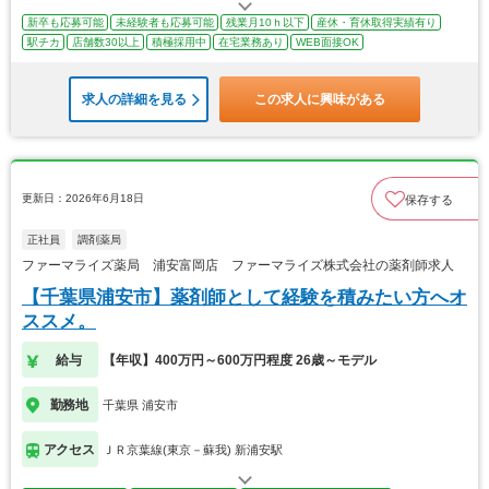
新卒も応募可能
未経験者も応募可能
残業月10ｈ以下
産休・育休取得実績有り
駅チカ
店舗数30以上
積極採用中
在宅業務あり
WEB面接OK
求人の詳細を見る
この求人に興味がある
更新日：2026年6月18日
保存する
正社員
調剤薬局
ファーマライズ薬局 浦安富岡店 ファーマライズ株式会社の薬剤師求人
【千葉県浦安市】薬剤師として経験を積みたい方へオ
ススメ。
給与
【年収】400万円～600万円程度 26歳～モデル
勤務地
千葉県 浦安市
アクセス
ＪＲ京葉線(東京－蘇我) 新浦安駅