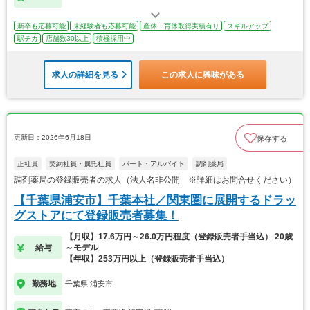
新卒も応募可能
未経験者も応募可能
産休・育休取得実績有り
スキルアップ
駅チカ
店舗数30以上
積極採用中
求人の詳細を見る
この求人に興味がある
更新日：2026年6月18日
保存する
正社員
契約社員・嘱託社員
パート・アルバイト
調剤薬局
調剤薬局の登録販売者の求人（法人名非公開 ※詳細はお問合せください）
【千葉県浦安市】千葉本社／関東圏に展開するドラッ
グストアにて登録販売者募集！
【月収】17.6万円～26.0万円程度（登録販売者手当込） 20歳
給与
～モデル
【年収】253万円以上（登録販売者手当込）
勤務地
千葉県 浦安市