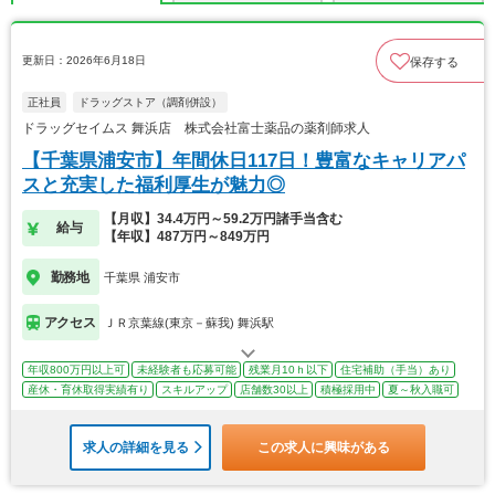
更新日：2026年6月18日
保存する
正社員
ドラッグストア（調剤併設）
ドラッグセイムス 舞浜店 株式会社富士薬品の薬剤師求人
【千葉県浦安市】年間休日117日！豊富なキャリアパ
スと充実した福利厚生が魅力◎
【月収】34.4万円～59.2万円諸手当含む
給与
【年収】487万円～849万円
勤務地
千葉県 浦安市
アクセス
ＪＲ京葉線(東京－蘇我) 舞浜駅
年収800万円以上可
未経験者も応募可能
残業月10ｈ以下
住宅補助（手当）あり
産休・育休取得実績有り
スキルアップ
店舗数30以上
積極採用中
夏～秋入職可
求人の詳細を見る
この求人に興味がある