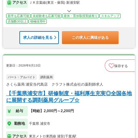
アクセス
ＪＲ京葉線(東京－蘇我) 新浦安駅
新卒も応募可能
未経験者も応募可能
産休・育休取得実績有り
スキルアップ
店舗数30以上
積極採用中
求人の詳細を見る
この求人に興味がある
更新日：2026年6月13日
保存する
パート・アルバイト
調剤薬局
さくら薬局 浦安当代島店 クラフト株式会社の薬剤師求人
【千葉県浦安市】研修制度・福利厚生充実◎全国各地
に展開する調剤薬局グループ☆
給与
【時給】2,000円～2,200円
勤務地
千葉県 浦安市
アクセス
東京メトロ東西線 浦安(千葉)駅