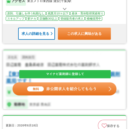
アクセス
東京メトロ東西線 浦安(千葉)駅
原則、引越しを伴う転勤なし
残業月10ｈ以下
産休・育休取得実績有り
スキルアップ
駅チカ
店舗数30以上
登録販売者の求人
積極採用中
求人の詳細を見る
この求人に興味がある
更新日：2026年6月18日
保存する