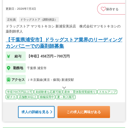
更新日：2026年7月3日
保存する
正社員
ドラッグストア（調剤併設）
ドラッグストア マツモトキヨシ 新浦安美浜店 株式会社マツモトキヨシの
薬剤師求人
【千葉県浦安市】ドラッグストア業界のリーディング
カンパニーでの薬剤師募集
給与
【年収】458万円～700万円
勤務地
千葉県 浦安市
アクセス
ＪＲ京葉線(東京－蘇我) 新浦安駅
年収700万円以上可
未経験者も応募可能
産休・育休取得実績有り
スキルアップ
駅チカ
店舗数30以上
積極採用中
夏～秋入職可
求人の詳細を見る
この求人に興味がある