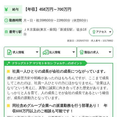
【年収】458万円～700万円
給与
勤務時間
月～日・祝:09時00分～22時00分（休憩60分）
ＪＲ京葉線(東京－蘇我)「新浦安駅」 徒歩18
最寄り駅
アクセス
分
更新日：2026/07/03 求人番号：10179662
求人情報
法人情報
類似の求人
ドラッグストア マツモトキヨシ フォルテ…のポイント
社員一人ひとりの成長が会社の成長につながっています。
優れた経営方針や戦略があったのはもちろんですが、ここまで成長
してこれたのは、社員一人ひとりの力にほかなりません。“企業は人
なり”という考えに、真摯に誠実に向き合ってきた歴史があります。
しっかりと人を育て、人の成長こそが会社の成長であるという確信
が、成長の原動力となっています。
同社含めグループ企業への派遣勤務を行う部署あり！ 年
収600万円以上のご相談も可能です！