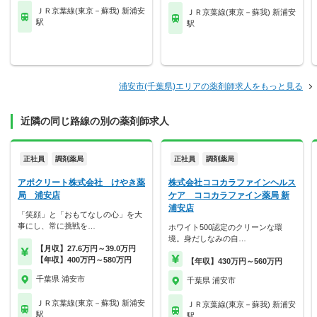
ＪＲ京葉線(東京－蘇我) 新浦安
ＪＲ京葉線(東京－蘇我) 新浦安
駅
駅
浦安市(千葉県)エリアの薬剤師求人をもっと見る
近隣の同じ路線の別の薬剤師求人
正社員
調剤薬局
正社員
調剤薬局
アポクリート株式会社 けやき薬
株式会社ココカラファインヘルス
局 浦安店
ケア ココカラファイン薬局 新
浦安店
「笑顔」と「おもてなしの心」を大
事にし、常に挑戦を…
ホワイト500認定のクリーンな環
境。身だしなみの自…
【月収】27.6万円～39.0万円
【年収】400万円～580万円
【年収】430万円～560万円
千葉県 浦安市
千葉県 浦安市
ＪＲ京葉線(東京－蘇我) 新浦安
ＪＲ京葉線(東京－蘇我) 新浦安
駅
駅