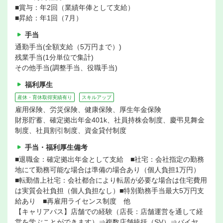
■賞与：年2回（業績年俸として支給）
■昇給：年1回（7月）
手当
通勤手当(全額支給（5万円まで）)
残業手当(1分単位で集計)
その他手当(調整手当、役職手当)
福利厚生
産休・育休取得実績有り
スキルアップ
雇用保険、労災保険、健康保険、厚生年金保険
財形貯蓄、確定拠出年金401k、社員持株会制度、慶弔見舞金
制度、社員割引制度、資金貸付制度
手当・福利厚生備考
■退職金：確定拠出年金として支給 ■社宅：会社指定の勤務
地にて勤務可能な場合は準備の場合あり（個人負担1万円）
■転勤借上社宅：会社都合により転居が必要な場合は住宅費用
は実質会社負担（個人負担なし）■特別勤務手当最大5万円支
給あり ■再雇用ライセンス制度 他
【キャリアパス】店舗での経験（店長：店舗運営を通して経
営を学ぶことができます）⇒複数店舗統括（SV）⇒バイヤ