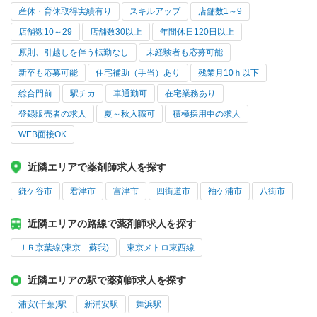
産休・育休取得実績有り
スキルアップ
店舗数1～9
店舗数10～29
店舗数30以上
年間休日120日以上
原則、引越しを伴う転勤なし
未経験者も応募可能
新卒も応募可能
住宅補助（手当）あり
残業月10ｈ以下
総合門前
駅チカ
車通勤可
在宅業務あり
登録販売者の求人
夏～秋入職可
積極採用中の求人
WEB面接OK
近隣エリアで薬剤師求人を探す
鎌ケ谷市
君津市
富津市
四街道市
袖ケ浦市
八街市
近隣エリアの路線で薬剤師求人を探す
ＪＲ京葉線(東京－蘇我)
東京メトロ東西線
近隣エリアの駅で薬剤師求人を探す
浦安(千葉)駅
新浦安駅
舞浜駅