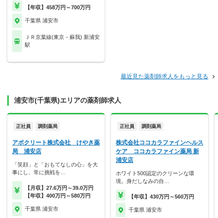
【年収】458万円～700万円
千葉県 浦安市
ＪＲ京葉線(東京－蘇我) 新浦安
駅
最近見た薬剤師求人をもっと見る
浦安市(千葉県)エリアの薬剤師求人
正社員
調剤薬局
正社員
調剤薬局
アポクリート株式会社 けやき薬
株式会社ココカラファインヘルス
局 浦安店
ケア ココカラファイン薬局 新
浦安店
「笑顔」と「おもてなしの心」を大
事にし、常に挑戦を…
ホワイト500認定のクリーンな環
境。身だしなみの自…
【月収】27.6万円～39.0万円
【年収】400万円～580万円
【年収】430万円～560万円
千葉県 浦安市
千葉県 浦安市