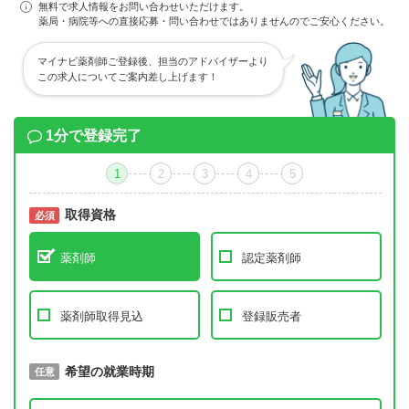
無料で求人情報をお問い合わせいただけます。
薬局・病院等への直接応募・問い合わせではありませんのでご安心ください。
マイナビ薬剤師ご登録後、担当のアドバイザーより
この求人についてご案内差し上げます！
1分で登録完了
1
2
3
4
5
取得資格
必須
必須
薬剤師
認定薬剤師
薬剤師取得見込
登録販売者
取得予定年
希望の就業時期
必須
任意