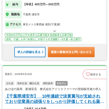
給与
【年収】400万円～650万円
勤務地
千葉県 浦安市
アクセス
東京メトロ東西線 浦安(千葉)駅
年収650万円以上可
新卒も応募可能
未経験者も応募可能
原則、引越しを伴う転勤なし
駅チカ
店舗数1～9
夏～秋入職可
求人の詳細を見る
最新の募集状況を問い合わせる
更新日：2026年6月18日
保存する
正社員
契約社員・嘱託社員
調剤薬局
募集停止
あけぼの薬局 新浦安店 株式会社アイリスファーマの登録販売者の求人
【千葉県浦安市】 10年連続で決算賞与が支給され
ており従業員の頑張りをしっかり評価してくれる薬局
です
【月収】18.5万円