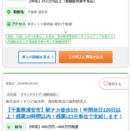
【年収】253万円以上（登録販売者手当込）
勤務地
千葉県 浦安市
アクセス
東京メトロ東西線 浦安(千葉)駅
原則、引越しを伴う転勤なし
産休・育休取得実績有り
スキルアップ
駅チカ
店舗数30以上
登録販売者の求人
積極採用中
求人の詳細を見る
この求人に興味がある
更新日：2026年6月18日
保存する
正社員
ドラッグストア（調剤併設）
株式会社くすりの福太郎 浦安駅前店の薬剤師求人
【千葉県浦安市】駅チカ徒歩1分！年間休日120日以
上！残業10時間以内！残業は1分単位で支給します！
給与
【年収】460万円～600万円程度