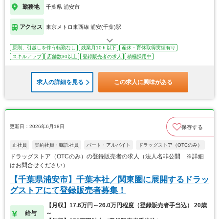
勤務地
千葉県 浦安市
アクセス
東京メトロ東西線 浦安(千葉)駅
原則、引越しを伴う転勤なし
残業月10ｈ以下
産休・育休取得実績有り
スキルアップ
店舗数30以上
登録販売者の求人
積極採用中
求人の詳細を見る
この求人に興味がある
更新日：2026年6月18日
保存する
正社員
契約社員・嘱託社員
パート・アルバイト
ドラッグストア（OTCのみ）
ドラッグストア（OTCのみ）の登録販売者の求人（法人名非公開 ※詳細
はお問合せください）
【千葉県浦安市】千葉本社／関東圏に展開するドラッ
グストアにて登録販売者募集！
【月収】17.6万円～26.0万円程度（登録販売者手当込） 20歳
給与
～