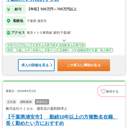
給与
【年収】500万円～700万円以上
勤務地
千葉県 浦安市
アクセス
東京メトロ東西線 浦安(千葉)駅
年収700万円以上可
新卒も応募可能
未経験者も応募可能
原則、引越しを伴う転勤なし
駅チカ
店舗数1～9
積極採用中
夏～秋入職可
求人の詳細を見る
この求人に興味がある
更新日：2026年6月1日
保存する
正社員
調剤薬局
募集停止
株式会社ケミカル 浦安店の薬剤師求人
【千葉県浦安市】 勤続10年以上の方複数名在籍、
長く勤めたい方におすすめ