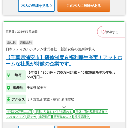
求人の詳細を見る
この求人に興味がある
更新日：2026年6月18日
保存する
正社員
調剤薬局
日本メディカルシステム株式会社 新浦安店の薬剤師求人
【千葉県浦安市】研修制度＆福利厚生充実！アットホ
ームな社風が特徴の企業です。
【年収】430万円～700万円24歳～40歳30歳モデル年収：
給与
550万円～
勤務地
千葉県 浦安市
アクセス
ＪＲ京葉線(東京－蘇我) 新浦安駅
年収700万円以上可
原則、引越しを伴う転勤なし
産休・育休取得実績有り
スキルアップ
駅チカ
車通勤可
店舗数30以上
積極採用中