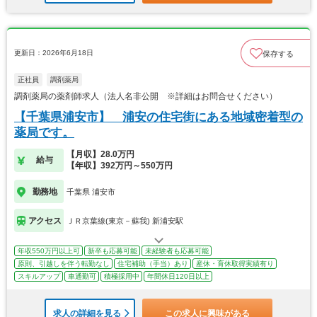
更新日：2026年6月18日
保存する
正社員
調剤薬局
調剤薬局の薬剤師求人（法人名非公開 ※詳細はお問合せください）
【千葉県浦安市】 浦安の住宅街にある地域密着型の
薬局です。
【月収】28.0万円
給与
【年収】392万円～550万円
勤務地
千葉県 浦安市
アクセス
ＪＲ京葉線(東京－蘇我) 新浦安駅
年収550万円以上可
新卒も応募可能
未経験者も応募可能
原則、引越しを伴う転勤なし
住宅補助（手当）あり
産休・育休取得実績有り
スキルアップ
車通勤可
積極採用中
年間休日120日以上
求人の詳細を見る
この求人に興味がある