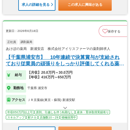
求人の詳細を見る
この求人に興味がある
更新日：2026年6月18日
保存する
正社員
調剤薬局
あけぼの薬局 新浦安店 株式会社アイリスファーマの薬剤師求人
【千葉県浦安市】 10年連続で決算賞与が支給され
ており従業員の頑張りをしっかり評価してくれる薬局
です
【月収】20.0万円～30.0万円
給与
【年収】416万円～650万円
勤務地
千葉県 浦安市
アクセス
ＪＲ京葉線(東京－蘇我) 新浦安駅
年収650万円以上可
原則、引越しを伴う転勤なし
産休・育休取得実績有り
スキルアップ
駅チカ
店舗数10～29
積極採用中