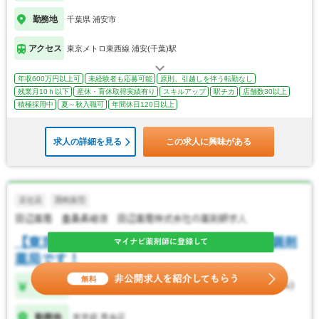
勤務地
千葉県 浦安市
アクセス
東京メトロ東西線 浦安(千葉)駅
年収600万円以上可
未経験者も応募可能
原則、引越しを伴う転勤なし
残業月10ｈ以下
産休・育休取得実績有り
スキルアップ
駅チカ
店舗数30以上
積極採用中
夏～秋入職可
年間休日120日以上
求人の詳細を見る
この求人に興味がある