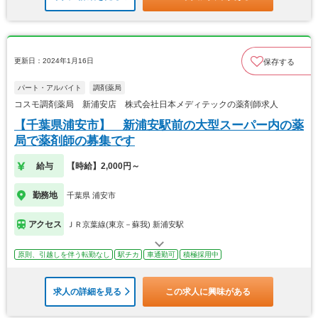
更新日：2024年1月16日
保存する
パート・アルバイト
調剤薬局
コスモ調剤薬局 新浦安店 株式会社日本メディテックの薬剤師求人
【千葉県浦安市】 新浦安駅前の大型スーパー内の薬
局で薬剤師の募集です
給与
【時給】2,000円～
勤務地
千葉県 浦安市
アクセス
ＪＲ京葉線(東京－蘇我) 新浦安駅
原則、引越しを伴う転勤なし
駅チカ
車通勤可
積極採用中
求人の詳細を見る
この求人に興味がある