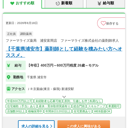
おすすめ順
新着順
給与順
更新日：2026年6月18日
保存する
正社員
調剤薬局
ファーマライズ薬局 浦安富岡店 ファーマライズ株式会社の薬剤師求人
【千葉県浦安市】薬剤師として経験を積みたい方へオ
ススメ。
給与
【年収】400万円～600万円程度 26歳～モデル
勤務地
千葉県 浦安市
アクセス
ＪＲ京葉線(東京－蘇我) 新浦安駅
年収600万円以上可
未経験者も応募可能
原則、引越しを伴う転勤なし
住宅補助（手当）あり
産休・育休取得実績有り
総合門前
スキルアップ
車通勤可
店舗数30以上
積極採用中
年間休日120日以上
在宅業務あり
WEB面接OK
求人の詳細を見る
この求人に興味がある