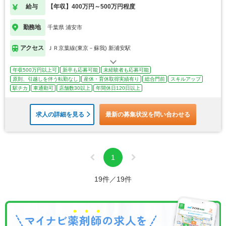
給与
【年収】400万円～500万円程度
勤務地
千葉県 浦安市
アクセス
ＪＲ京葉線(東京－蘇我) 新浦安駅
年収500万円以上可
新卒も応募可能
未経験者も応募可能
原則、引越しを伴う転勤なし
産休・育休取得実績有り
総合門前
スキルアップ
駅チカ
車通勤可
店舗数30以上
年間休日120日以上
求人の詳細を見る
最新の募集状況を問い合わせる
1
19件／19件