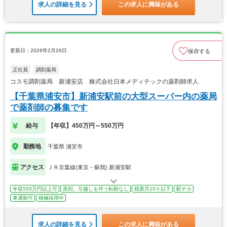
求人の詳細を見る
この求人に興味がある
更新日：2026年2月26日
保存する
正社員
調剤薬局
コスモ調剤薬局 新浦安店 株式会社日本メディテックの薬剤師求人
【千葉県浦安市】新浦安駅前の大型スーパー内の薬局
で薬剤師の募集です
給与
【年収】450万円～550万円
勤務地
千葉県 浦安市
アクセス
ＪＲ京葉線(東京－蘇我) 新浦安駅
年収550万円以上可
原則、引越しを伴う転勤なし
残業月10ｈ以下
駅チカ
車通勤可
積極採用中
求人の詳細を見る
この求人に興味がある