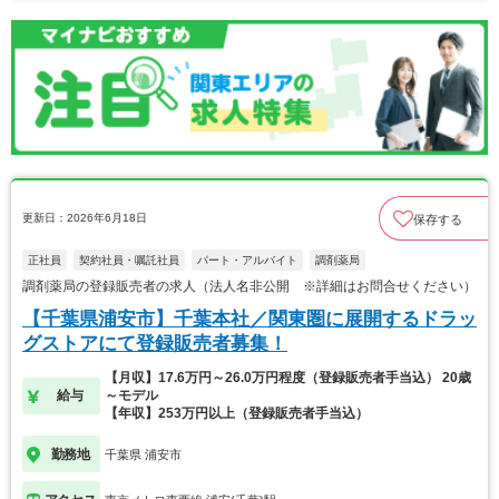
更新日：2026年6月18日
保存する
正社員
契約社員・嘱託社員
パート・アルバイト
調剤薬局
調剤薬局の登録販売者の求人（法人名非公開 ※詳細はお問合せください）
【千葉県浦安市】千葉本社／関東圏に展開するドラッ
グストアにて登録販売者募集！
【月収】17.6万円～26.0万円程度（登録販売者手当込） 20歳
給与
～モデル
【年収】253万円以上（登録販売者手当込）
勤務地
千葉県 浦安市