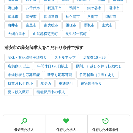
流山市
八千代市
我孫子市
鴨川市
鎌ケ谷市
君津市
富津市
浦安市
四街道市
袖ケ浦市
八街市
印西市
白井市
富里市
南房総市
匝瑳市
香取市
山武市
大網白里市
山武郡横芝光町
長生郡一宮町
浦安市の薬剤師求人をこだわり条件で探す
産休・育休取得実績有り
スキルアップ
店舗数10～29
店舗数30以上
年間休日120日以上
原則、引越しを伴う転勤なし
未経験者も応募可能
新卒も応募可能
住宅補助（手当）あり
残業月10ｈ以下
駅チカ
車通勤可
在宅業務あり
夏～秋入職可
積極採用中の求人
最近見た求人
保存した求人
保存した検索条件