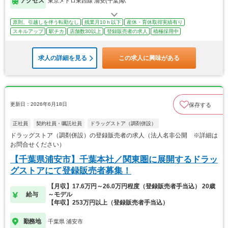
アクセス
東京メトロ東西線 浦安(千葉)駅
原則、引越しを伴う転勤なし
残業月10ｈ以下
産休・育休取得実績有り
スキルアップ
駅チカ
店舗数30以上
登録販売者の求人
積極採用中
求人の詳細を見る
この求人に興味がある
更新日：2026年6月18日
保存する
正社員
契約社員・嘱託社員
ドラッグストア（調剤併設）
ドラッグストア（調剤併設）の登録販売者の求人（法人名非公開 ※詳細は
お問合せください）
【千葉県浦安市】千葉本社／関東圏に展開するドラッ
グストアにて登録販売者募集！
【月収】17.6万円～26.0万円程度（登録販売者手当込） 20歳
給与
～モデル
【年収】253万円以上（登録販売者手当込）
勤務地
千葉県 浦安市