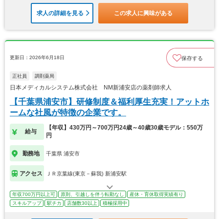
求人の詳細を見る
この求人に興味がある
更新日：2026年6月18日
保存する
正社員
調剤薬局
日本メディカルシステム株式会社 NM新浦安店の薬剤師求人
【千葉県浦安市】研修制度＆福利厚生充実！アットホ
ームな社風が特徴の企業です。
【年収】430万円～700万円24歳～40歳30歳モデル：550万
給与
円
勤務地
千葉県 浦安市
アクセス
ＪＲ京葉線(東京－蘇我) 新浦安駅
年収700万円以上可
原則、引越しを伴う転勤なし
産休・育休取得実績有り
スキルアップ
駅チカ
店舗数30以上
積極採用中