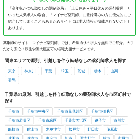
「高年収かつ転勤なしの調剤薬局」「土日休み＋平日休みの調剤薬局」と
いった人気求人の場合、「マイナビ薬剤師」に登録済みの方に優先的にご
紹介してしまうこともあるためサイトには求人情報が掲載されないことも
あります。
薬剤師のサイト「マイナビ薬剤師」では、希望通りの求人を無料でご紹介。大手
だから安心！厚生労働大臣認可の転職支援サービスです。
関東エリアで原則、引越しを伴う転勤なしの薬剤師求人を探す
東京
神奈川
千葉
埼玉
茨城
栃木
山梨
群馬
千葉県の原則、引越しを伴う転勤なしの薬剤師求人を市区町村で
探す
千葉市
千葉市中央区
千葉市花見川区
千葉市稲毛区
千葉市若葉区
千葉市緑区
千葉市美浜区
銚子市
市川市
船橋市
館山市
木更津市
松戸市
野田市
茂原市
成田市
佐倉市
東金市
旭市
習志野市
柏市
市原市