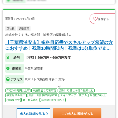
更新日：2026年6月18日
保存する
正社員
調剤薬局
株式会社くすりの福太郎 浦安店の薬剤師求人
【千葉県浦安市】多科目応需でスキルアップ希望の方
におすすめ！残業10時間以内！残業は1分単位で支
給！
給与
【年収】460万円～600万円程度
勤務地
千葉県 浦安市
アクセス
東京メトロ東西線 浦安(千葉)駅
年収600万円以上可
未経験者も応募可能
原則、引越しを伴う転勤なし
残業月10ｈ以下
産休・育休取得実績有り
スキルアップ
駅チカ
店舗数30以上
積極採用中
夏～秋入職可
年間休日120日以上
求人の詳細を見る
この求人に興味がある