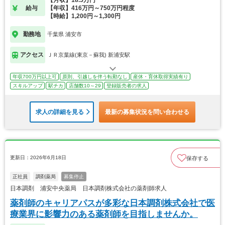
給与
【年収】416万円～750万円程度
【時給】1,200円～1,300円
勤務地
千葉県 浦安市
アクセス
ＪＲ京葉線(東京－蘇我) 新浦安駅
年収700万円以上可
原則、引越しを伴う転勤なし
産休・育休取得実績有り
スキルアップ
駅チカ
店舗数10～29
登録販売者の求人
求人の詳細を見る
最新の募集状況を問い合わせる
更新日：2026年6月18日
保存する
正社員
調剤薬局
募集停止
日本調剤 浦安中央薬局 日本調剤株式会社の薬剤師求人
薬剤師のキャリアパスが多彩な日本調剤株式会社で医
療業界に影響力のある薬剤師を目指しませんか。