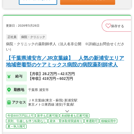
更新日：2026年5月26日
保存する
正社員
病院・クリニック
病院・クリニックの薬剤師求人（法人名非公開 ※詳細はお問合せくださ
い）
【千葉県浦安市／JR京葉線】 人気の新浦安エリア
地域密着型のケアミックス病院の病院薬剤師求人
【月収】28.2万円～42.5万円
給与
【年収】419万円～602万円
勤務地
千葉県 浦安市
ＪＲ京葉線(東京－蘇我) 新浦安駅
アクセス
東京メトロ東西線 浦安(千葉)駅
年収600万円以上可
新卒も応募可能
未経験者も応募可能
原則、引越しを伴う転勤なし
産休・育休取得実績有り
車通勤可
積極採用中
夏～秋入職可