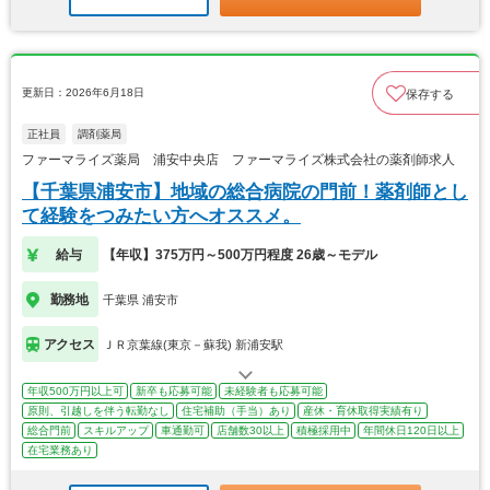
更新日：2026年6月18日
保存する
正社員
調剤薬局
ファーマライズ薬局 浦安中央店 ファーマライズ株式会社の薬剤師求人
【千葉県浦安市】地域の総合病院の門前！薬剤師とし
て経験をつみたい方へオススメ。
給与
【年収】375万円～500万円程度 26歳～モデル
勤務地
千葉県 浦安市
アクセス
ＪＲ京葉線(東京－蘇我) 新浦安駅
年収500万円以上可
新卒も応募可能
未経験者も応募可能
原則、引越しを伴う転勤なし
住宅補助（手当）あり
産休・育休取得実績有り
総合門前
スキルアップ
車通勤可
店舗数30以上
積極採用中
年間休日120日以上
在宅業務あり