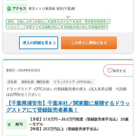
アクセス
東京メトロ東西線 浦安(千葉)駅
原則、引越しを伴う転勤なし
残業月10ｈ以下
産休・育休取得実績有り
スキルアップ
駅チカ
店舗数30以上
登録販売者の求人
積極採用中
求人の詳細を見る
この求人に興味がある
更新日：2026年6月18日
保存する
正社員
契約社員・嘱託社員
ドラッグストア（OTCのみ）
ドラッグストア（OTCのみ）の登録販売者の求人（法人名非公開 ※詳細
はお問合せください）
【千葉県浦安市】千葉本社／関東圏に展開するドラッ
グストアにて登録販売者募集！
【月収】17.6万円～26.0万円程度（登録販売者手当込） 20歳
給与
～モデル
【年収】253万円以上（登録販売者手当込）