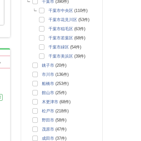
千葉市
(390件)
千葉市中央区
(110件)
千葉市花見川区
(53件)
千葉市稲毛区
(63件)
千葉市若葉区
(68件)
千葉市緑区
(54件)
千葉市美浜区
(39件)
る
銚子市
(20件)
市川市
(136件)
船橋市
(253件)
館山市
(25件)
可
木更津市
(68件)
松戸市
(218件)
野田市
(58件)
茂原市
(47件)
成田市
(37件)