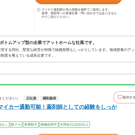
マイナビ薬剤師が求人情報を無料でご提供します。
薬局・病院等への直接応募・問い合わせではありません
のでご安心ください。
ボトムアップ型の企業でアットホームな社風です。
経営する同社、堅実な経営が特徴で組織形態もしっかりしています。地域密着のアッ
修制度を整えている成長企業です。
保存す
せください）
正社員
調剤薬局
マイカー通勤可能！薬剤師としての経験をしっか
勤なし
駅チカ
車通勤可
積極採用中
年間休日120日以上