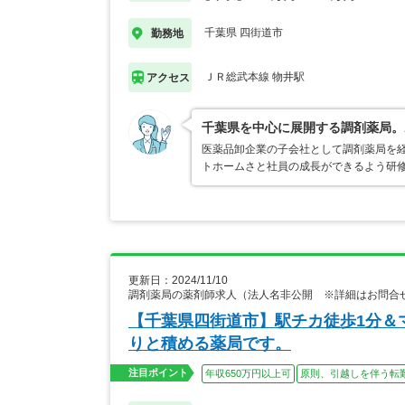
千葉県 四街道市
勤務地
ＪＲ総武本線 物井駅
アクセス
千葉県を中心に展開する調剤薬局。
医薬品卸企業の子会社として調剤薬局を
トホームさと社員の成長ができるよう研
更新日：2024/11/10
調剤薬局の薬剤師求人（法人名非公開 ※詳細はお問合
【千葉県四街道市】駅チカ徒歩1分＆
りと積める薬局です。
注目ポイント
年収650万円以上可
原則、引越しを伴う転