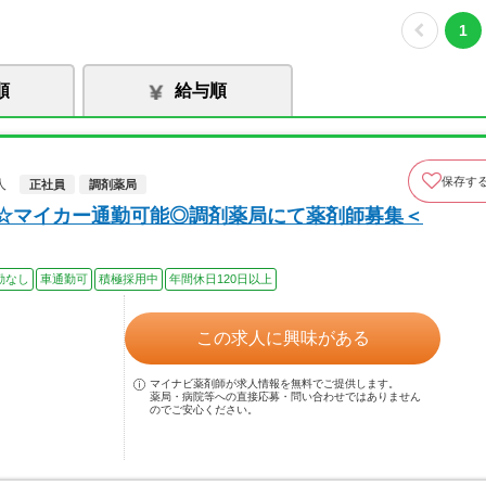
1
順
給与順
保存す
人
正社員
調剤薬局
日☆マイカー通勤可能◎調剤薬局にて薬剤師募集＜
勤なし
車通勤可
積極採用中
年間休日120日以上
この求人に興味がある
マイナビ薬剤師が求人情報を無料でご提供します。
薬局・病院等への直接応募・問い合わせではありません
のでご安心ください。