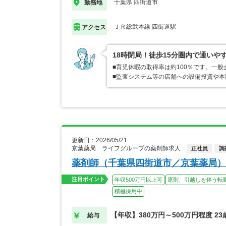
千葉県 四街道市
勤務地
ＪＲ総武本線 四街道駅
アクセス
18時閉局！徒歩15分圏内で通い
■育児休暇の取得率は約100％です。一
■監査システム等の店舗への設備投資や
更新日：2026/05/21
京葉薬局 ライフグループの薬剤師求人
正社員
調
薬剤師（千葉県四街道市／京葉薬局）
注目ポイント
年収500万円以上可
原則、引越しを伴う転
積極採用中
【年収】380万円～500万円程度 2
給与