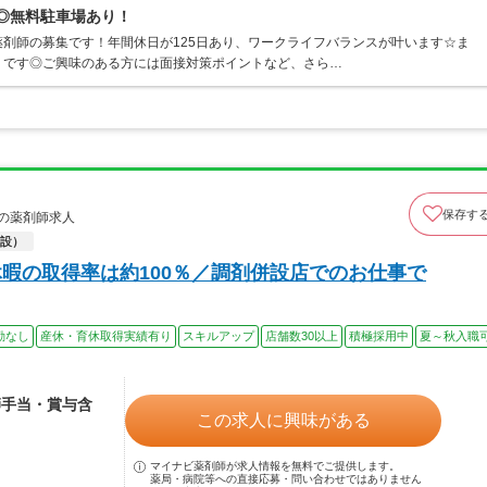
能◎無料駐車場あり！
剤師の募集です！年間休日が125日あり、ワークライフバランスが叶います☆ま
くです◎ご興味のある方には面接対策ポイントなど、さら…
保存す
の薬剤師求人
設）
休暇の取得率は約100％／調剤併設店でのお仕事で
勤なし
産休・育休取得実績有り
スキルアップ
店舗数30以上
積極採用中
夏～秋入職
師手当・賞与含
この求人に興味がある
マイナビ薬剤師が求人情報を無料でご提供します。
薬局・病院等への直接応募・問い合わせではありません