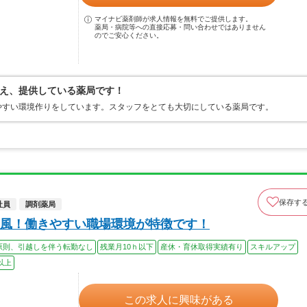
マイナビ薬剤師が求人情報を無料でご提供します。
薬局・病院等への直接応募・問い合わせではありません
のでご安心ください。
え、提供している薬局です！
やすい環境作りをしています。スタッフをとても大切にしている薬局です。
保存す
社員
調剤薬局
風！働きやすい職場環境が特徴です！
原則、引越しを伴う転勤なし
残業月10ｈ以下
産休・育休取得実績有り
スキルアップ
以上
この求人に興味がある