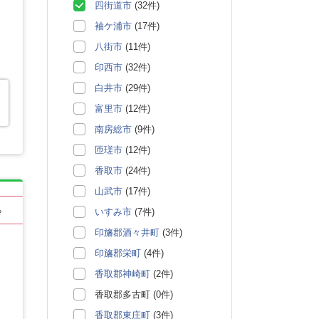
四街道市
(32件)
袖ケ浦市
(17件)
八街市
(11件)
印西市
(32件)
白井市
(29件)
富里市
(12件)
南房総市
(9件)
匝瑳市
(12件)
香取市
(24件)
山武市
(17件)
る
いすみ市
(7件)
印旛郡酒々井町
(3件)
印旛郡栄町
(4件)
香取郡神崎町
(2件)
香取郡多古町 (0件)
香取郡東庄町
(3件)