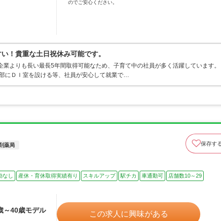
のでご安心ください。
やすい！貴重な土日祝休み可能です。
般企業よりも長い最長5年間取得可能なため、子育て中の社員が多く活躍しています。
本部にＤＩ室を設ける等、社員が安心して就業で…
保存す
剤薬局
勤なし
産休・育休取得実績有り
スキルアップ
駅チカ
車通勤可
店舗数10～29
3歳～40歳モデル
この求人に興味がある