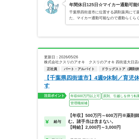
年間休日125日☆マイカー通勤可
千葉県四街道市に位置する調剤薬局にて薬
た、マイカー通勤可能なので通勤らくら
更新日：2026/05/26
株式会社クスリのアオキ クスリのアオキ 四街道大日店
正社員
パート・アルバイト
ドラッグストア（調剤併
【千葉県四街道市】4週9休制／育児
す
注目ポイント
年収600万円以上可
原則、引越しを伴う転
管理職候補
【年収】500万円～600万円※薬剤
む。諸手当は含まない。
給与
【時給】2,000円～3,000円