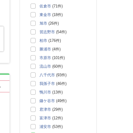
佐倉市
(71件)
東金市
(18件)
旭市
(26件)
習志野市
(54件)
柏市
(176件)
勝浦市
(4件)
市原市
(101件)
流山市
(60件)
八千代市
(93件)
我孫子市
(46件)
る
鴨川市
(13件)
鎌ケ谷市
(49件)
君津市
(29件)
富津市
(12件)
浦安市
(53件)