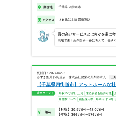
千葉県 四街道市
勤務地
ＪＲ総武本線 四街道駅
アクセス
質の高いサービスとは何かを常に考
現場で働く薬剤師を一番に考えて、働き
更新日：2024/04/22
みずき薬局 四街道店 株式会社健栄の薬剤師求人
正
【千葉県四街道市】アットホームな社
注目ポイント
年収550万円以上可
未経験者も応募可能
店舗数10～29
積極採用中
年間休日120日
【月収】30.5万円～48.0万円
給与
【年収】366万円～576万円