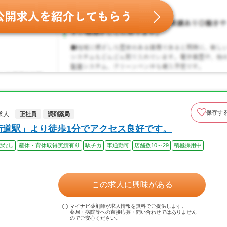
保存す
求人
正社員
調剤薬局
街道駅」より徒歩1分でアクセス良好です。
勤なし
産休・育休取得実績有り
駅チカ
車通勤可
店舗数10～29
積極採用中
この求人に興味がある
マイナビ薬剤師が求人情報を無料でご提供します。
薬局・病院等への直接応募・問い合わせではありません
のでご安心ください。