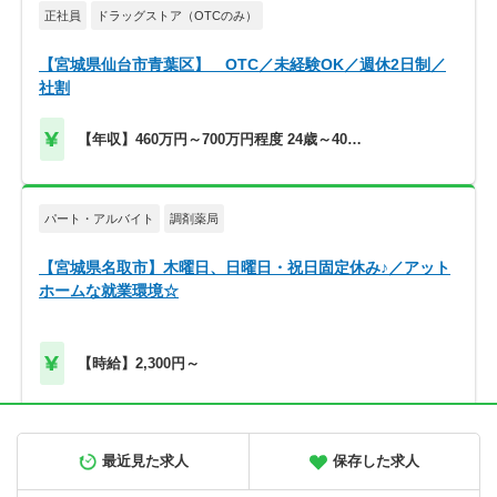
正社員
ドラッグストア（OTCのみ）
【宮城県仙台市青葉区】 OTC／未経験OK／週休2日制／
社割
【年収】460万円～700万円程度 24歳～40歳
モデル
パート・アルバイト
調剤薬局
【宮城県名取市】木曜日、日曜日・祝日固定休み♪／アット
ホームな就業環境☆
【時給】2,300円～
正社員
調剤薬局
最近見た求人
保存した求人
【北海道旭川市】高給与！580万円～／メディカルビレッジ