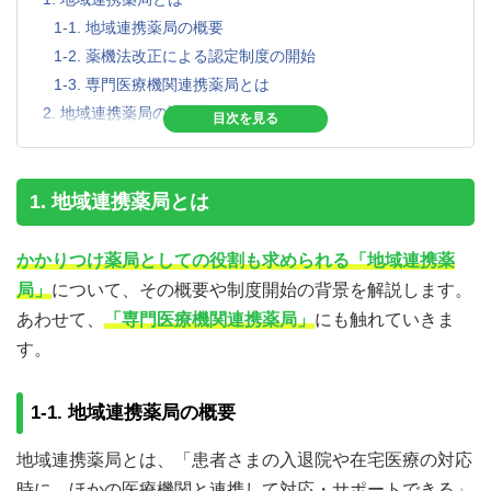
1-1. 地域連携薬局の概要
1-2. 薬機法改正による認定制度の開始
1-3. 専門医療機関連携薬局とは
2. 地域連携薬局の認定要件
2-1. 構造設備
2-2. 情報共有の体制
2-3. 調剤及び薬剤の販売業務体制
1. 地域連携薬局とは
2-4. 居宅等での調剤及び指導を行う体制
3. 「かかりつけ薬剤師・薬局」との関係
かかりつけ薬局としての役割も求められる「地域連携薬
4. 地域連携薬局に求められる役割
局」
について、その概要や制度開始の背景を解説します。
5. まとめ
あわせて、
「専門医療機関連携薬局」
にも触れていきま
す。
1-1. 地域連携薬局の概要
地域連携薬局とは、「患者さまの入退院や在宅医療の対応
時に、ほかの医療機関と連携して対応・サポートできる」