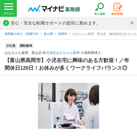
!
安心・安全な転職サポートの提供に努めます。
薬剤師の求人・転職TOP
富山県
高岡市
はなちゃん薬局 富山店 株式会社はなちゃん
正社員
調剤薬局
はなちゃん薬局 富山店
株式会社はなちゃん薬局
の薬剤師求人
【富山県高岡市】小児在宅に興味のある方歓迎！／年
間休日120日！お休みが多くワークライフバランス◎