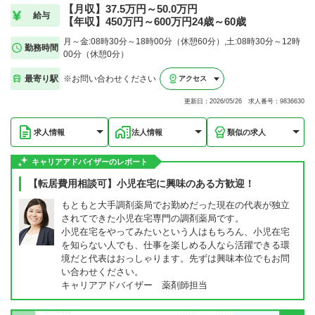
【月収】37.5万円～50.0万円
給与
【年収】450万円～600万円24歳～60歳
月～金:08時30分～18時00分（休憩60分）,土:08時30分～12時
勤務時間
00分（休憩0分）
最寄り駅
※お問い合わせください
アクセス
更新日：2026/05/26 求人番号：9836630
求人情報
法人情報
類似の求人
キャリアアドバイザーのレポート
【転居費用相談可】小児在宅に興味のある方歓迎！
もともと大手調剤薬局でお勤めだった現在の代表が独立
されてできた小児在宅専門の調剤薬局です。
小児在宅をやってみたいという人はもちろん、小児在宅
を知らない人でも、仕事を楽しめる人なら活躍できる環
境だと代表はおっしゃります。先ずは興味本位でもお問
い合わせください。
キャリアアドバイザー 薬剤師担当