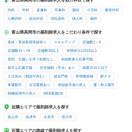
富山県高岡市の薬剤師求人を処方科目で探す
内科
外科
皮膚科
耳鼻科
眼科
小児科
整形外科
心療内科
総合科目
消化器科
婦人科
歯科
富山県高岡市の薬剤師求人をこだわり条件で探す
産休・育休取得実績有り
スキルアップ
店舗数1～9
店舗数10～29
店舗数30以上
年間休日120日以上
原則、引越しを伴う転勤なし
未経験者も応募可能
新卒も応募可能
住宅補助（手当）あり
残業月10ｈ以下
土日休み（相談可含む）
総合門前
管理職候補
駅チカ
車通勤可
在宅業務あり
登録販売者の求人
夏～秋入職可
積極採用中の求人
WEB面接OK
近隣エリアで薬剤師求人を探す
富山市
魚津市
氷見市
滑川市
近隣エリアの路線で薬剤師求人を探す