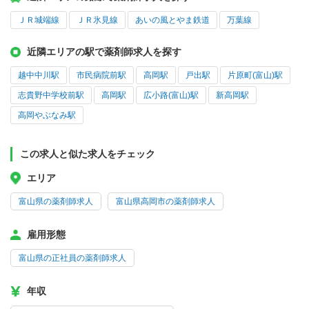
ＪＲ城端線
ＪＲ氷見線
あいの風とやま鉄道
万葉線
近隣エリアの駅で薬剤師求人を探す
越中中川駅
市民病院前駅
高岡駅
戸出駅
片原町(富山)駅
志貴野中学校前駅
高岡駅
広小路(富山)駅
新高岡駅
高岡やぶなみ駅
この求人と似た求人をチェック
エリア
富山県の薬剤師求人
富山県高岡市の薬剤師求人
雇用形態
富山県の正社員の薬剤師求人
年収