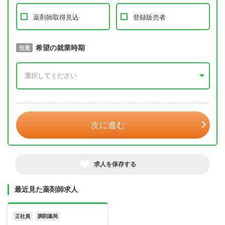
薬剤師取得見込
登録販売者
取得予定年
希望の就業時期
必須
任意
年 3月
次に進む
求人を保存する
最近見た薬剤師求人
正社員
調剤薬局