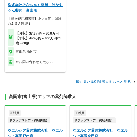
株式会社はなちゃん薬局 はなち
ゃん薬局 富山店
【転居費用相談可】小児在宅に興味
のある方歓迎！
【月収】37.5万円～50.0万円
【年収】450万円～600万円24
歳～60歳
富山県 高岡市
※お問い合わせください
最近見た薬剤師求人をもっと見る
高岡市(富山県)エリアの薬剤師求人
正社員
正社員
ドラッグストア（調剤併設）
ドラッグストア（調剤併設）
ウエルシア薬局株式会社 ウエル
ウエルシア薬局株式会社 ウエル
シア高岡戸出店
シア高岡京田店