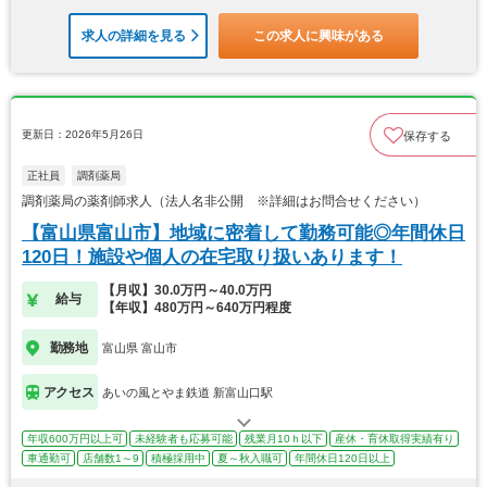
求人の詳細を見る
この求人に興味がある
更新日：2026年5月26日
保存する
正社員
調剤薬局
調剤薬局の薬剤師求人（法人名非公開 ※詳細はお問合せください）
【富山県富山市】地域に密着して勤務可能◎年間休日
120日！施設や個人の在宅取り扱いあります！
【月収】30.0万円～40.0万円
給与
【年収】480万円～640万円程度
勤務地
富山県 富山市
アクセス
あいの風とやま鉄道 新富山口駅
年収600万円以上可
未経験者も応募可能
残業月10ｈ以下
産休・育休取得実績有り
車通勤可
店舗数1～9
積極採用中
夏～秋入職可
年間休日120日以上