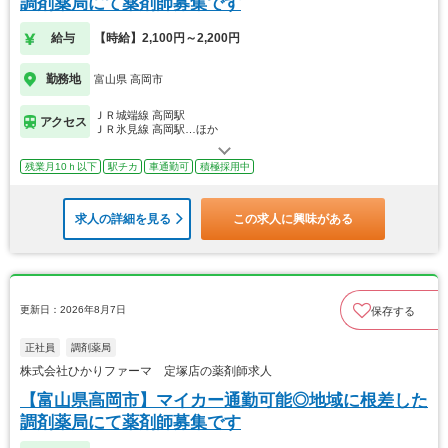
調剤薬局にて薬剤師募集です
給与
【時給】2,100円～2,200円
勤務地
富山県 高岡市
ＪＲ城端線 高岡駅
アクセス
ＪＲ氷見線 高岡駅…ほか
残業月10ｈ以下
駅チカ
車通勤可
積極採用中
求人の詳細を見る
この求人に興味がある
更新日：2026年8月7日
保存する
正社員
調剤薬局
株式会社ひかりファーマ 定塚店の薬剤師求人
【富山県高岡市】マイカー通勤可能◎地域に根差した
調剤薬局にて薬剤師募集です