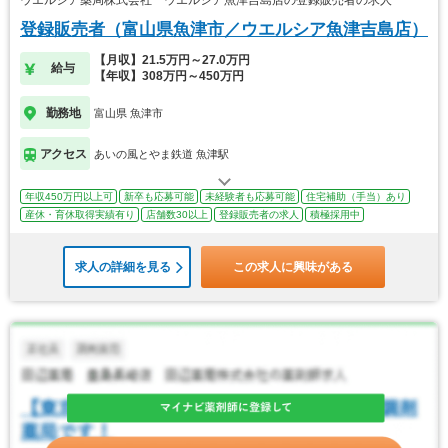
ウエルシア薬局株式会社 ウエルシア魚津吉島店の登録販売者の求人
登録販売者（富山県魚津市／ウエルシア魚津吉島店）
【月収】21.5万円～27.0万円
給与
【年収】308万円～450万円
勤務地
富山県 魚津市
アクセス
あいの風とやま鉄道 魚津駅
年収450万円以上可
新卒も応募可能
未経験者も応募可能
住宅補助（手当）あり
産休・育休取得実績有り
店舗数30以上
登録販売者の求人
積極採用中
求人の詳細を見る
この求人に興味がある