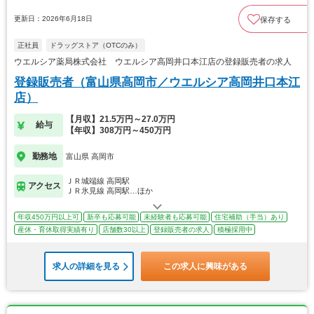
更新日：2026年6月18日
保存する
正社員
ドラッグストア（OTCのみ）
ウエルシア薬局株式会社 ウエルシア高岡井口本江店の登録販売者の求人
登録販売者（富山県高岡市／ウエルシア高岡井口本江
店）
【月収】21.5万円～27.0万円
給与
【年収】308万円～450万円
勤務地
富山県 高岡市
ＪＲ城端線 高岡駅
アクセス
ＪＲ氷見線 高岡駅…ほか
年収450万円以上可
新卒も応募可能
未経験者も応募可能
住宅補助（手当）あり
産休・育休取得実績有り
店舗数30以上
登録販売者の求人
積極採用中
求人の詳細を見る
この求人に興味がある