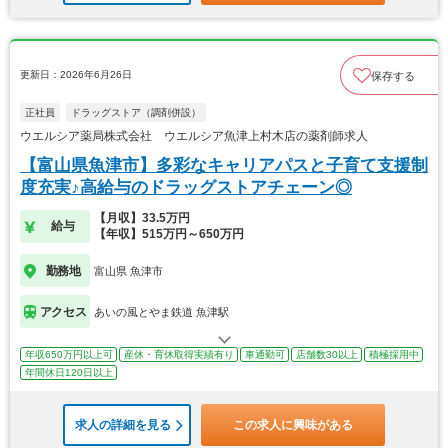
更新日：2026年6月26日
保存する
正社員
ドラッグストア（調剤併設）
ウエルシア薬局株式会社 ウエルシア魚津上村木店の薬剤師求人
【富山県魚津市】多彩なキャリアパスと子育て支援制
度充実♪高給与のドラッグストアチェーン◎
【月収】33.5万円
給与
【年収】515万円～650万円
勤務地
富山県 魚津市
アクセス
あいの風とやま鉄道 魚津駅
年収650万円以上可
産休・育休取得実績有り
車通勤可
店舗数30以上
積極採用中
年間休日120日以上
求人の詳細を見る
この求人に興味がある