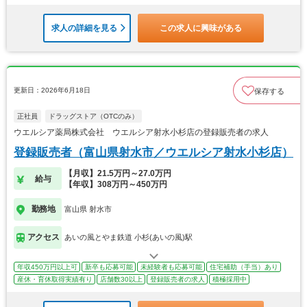
求人の詳細を見る
この求人に興味がある
更新日：2026年6月18日
保存する
正社員
ドラッグストア（OTCのみ）
ウエルシア薬局株式会社 ウエルシア射水小杉店の登録販売者の求人
登録販売者（富山県射水市／ウエルシア射水小杉店）
【月収】21.5万円～27.0万円
給与
【年収】308万円～450万円
勤務地
富山県 射水市
アクセス
あいの風とやま鉄道 小杉(あいの風)駅
年収450万円以上可
新卒も応募可能
未経験者も応募可能
住宅補助（手当）あり
産休・育休取得実績有り
店舗数30以上
登録販売者の求人
積極採用中