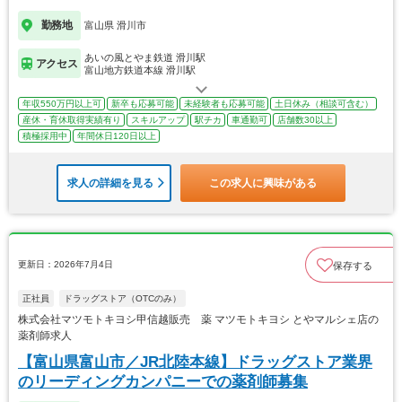
勤務地
富山県 滑川市
あいの風とやま鉄道 滑川駅
アクセス
富山地方鉄道本線 滑川駅
年収550万円以上可
新卒も応募可能
未経験者も応募可能
土日休み（相談可含む）
産休・育休取得実績有り
スキルアップ
駅チカ
車通勤可
店舗数30以上
積極採用中
年間休日120日以上
求人の詳細を見る
この求人に興味がある
更新日：2026年7月4日
保存する
正社員
ドラッグストア（OTCのみ）
株式会社マツモトキヨシ甲信越販売 薬 マツモトキヨシ とやマルシェ店の
薬剤師求人
【富山県富山市／JR北陸本線】ドラッグストア業界
のリーディングカンパニーでの薬剤師募集