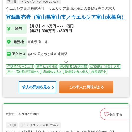
正社員
ドラッグストア（OTCのみ）
ウエルシア薬局株式会社 ウエルシア富山水橋店の登録販売者の求人
登録販売者（富山県富山市／ウエルシア富山水橋店）
【月収】21.5万円～27.0万円
給与
【年収】308万円～450万円
勤務地
富山県 富山市
アクセス
あいの風とやま鉄道 水橋駅
年収450万円以上可
新卒も応募可能
未経験者も応募可能
住宅補助（手当）あり
産休・育休取得実績有り
店舗数30以上
登録販売者の求人
積極採用中
求人の詳細を見る
この求人に興味がある
更新日：2026年6月18日
保存する
正社員
ドラッグストア（OTCのみ）