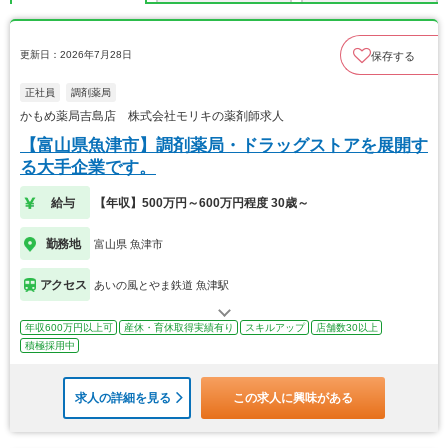
更新日：2026年7月28日
保存する
正社員
調剤薬局
かもめ薬局吉島店 株式会社モリキの薬剤師求人
【富山県魚津市】調剤薬局・ドラッグストアを展開す
る大手企業です。
給与
【年収】500万円～600万円程度 30歳～
勤務地
富山県 魚津市
アクセス
あいの風とやま鉄道 魚津駅
年収600万円以上可
産休・育休取得実績有り
スキルアップ
店舗数30以上
積極採用中
求人の詳細を見る
この求人に興味がある