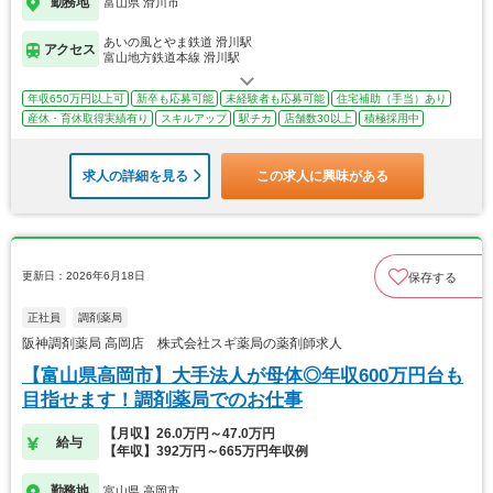
勤務地
富山県 滑川市
あいの風とやま鉄道 滑川駅
アクセス
富山地方鉄道本線 滑川駅
年収650万円以上可
新卒も応募可能
未経験者も応募可能
住宅補助（手当）あり
産休・育休取得実績有り
スキルアップ
駅チカ
店舗数30以上
積極採用中
求人の詳細を見る
この求人に興味がある
更新日：2026年6月18日
保存する
正社員
調剤薬局
阪神調剤薬局 高岡店 株式会社スギ薬局の薬剤師求人
【富山県高岡市】大手法人が母体◎年収600万円台も
目指せます！調剤薬局でのお仕事
【月収】26.0万円～47.0万円
給与
【年収】392万円～665万円年収例
勤務地
富山県 高岡市