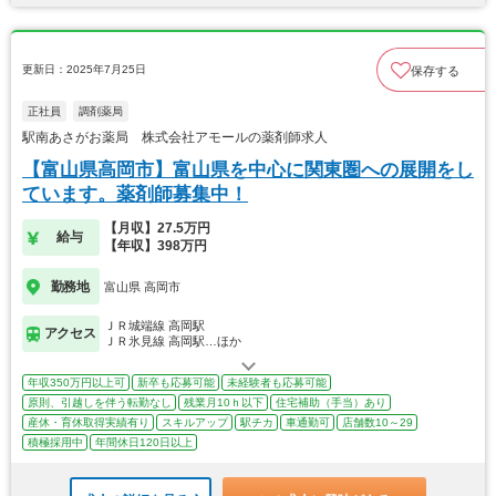
更新日：2025年7月25日
保存する
正社員
調剤薬局
駅南あさがお薬局 株式会社アモールの薬剤師求人
【富山県高岡市】富山県を中心に関東圏への展開をし
ています。薬剤師募集中！
【月収】27.5万円
給与
【年収】398万円
勤務地
富山県 高岡市
ＪＲ城端線 高岡駅
アクセス
ＪＲ氷見線 高岡駅…ほか
年収350万円以上可
新卒も応募可能
未経験者も応募可能
原則、引越しを伴う転勤なし
残業月10ｈ以下
住宅補助（手当）あり
産休・育休取得実績有り
スキルアップ
駅チカ
車通勤可
店舗数10～29
積極採用中
年間休日120日以上