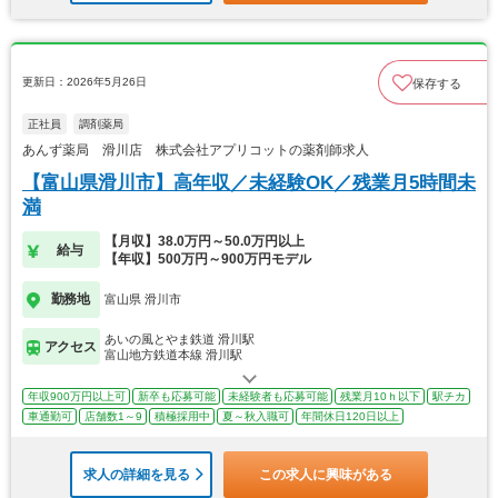
更新日：2026年5月26日
保存する
正社員
調剤薬局
あんず薬局 滑川店 株式会社アプリコットの薬剤師求人
【富山県滑川市】高年収／未経験OK／残業月5時間未
満
【月収】38.0万円～50.0万円以上
給与
【年収】500万円～900万円モデル
勤務地
富山県 滑川市
あいの風とやま鉄道 滑川駅
アクセス
富山地方鉄道本線 滑川駅
年収900万円以上可
新卒も応募可能
未経験者も応募可能
残業月10ｈ以下
駅チカ
車通勤可
店舗数1～9
積極採用中
夏～秋入職可
年間休日120日以上
求人の詳細を見る
この求人に興味がある