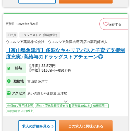
更新日：2026年6月28日
保存する
正社員
ドラッグストア（調剤併設）
ウエルシア薬局株式会社 ウエルシア魚津吉島西店の薬剤師求人
【富山県魚津市】多彩なキャリアパスと子育て支援制
度充実♪高給与のドラッグストアチェーン◎
【月収】33.5万円
給与
【年収】515万円～650万円
勤務地
富山県 魚津市
アクセス
あいの風とやま鉄道 魚津駅
年収650万円以上可
産休・育休取得実績有り
店舗数30以上
積極採用中
年間休日120日以上
求人の詳細を見る
この求人に興味がある