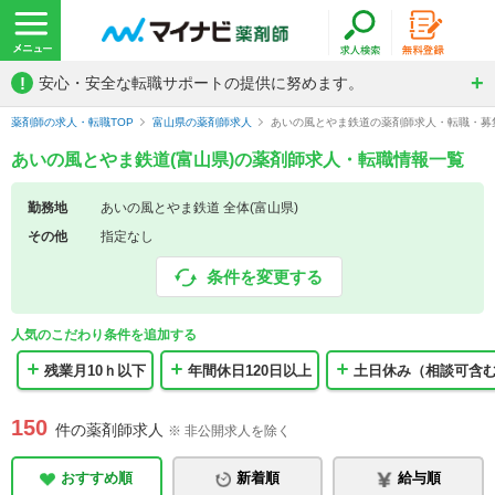
!
安心・安全な転職サポートの提供に努めます。
薬剤師の求人・転職TOP
富山県の薬剤師求人
あいの風とやま鉄道の薬剤師求人・転職・募
あいの風とやま鉄道(富山県)の薬剤師求人・転職情報一覧
勤務地
あいの風とやま鉄道 全体(富山県)
その他
指定なし
条件を変更する
人気のこだわり条件を追加する
残業月10ｈ以下
年間休日120日以上
土日休み（相談可含
150
件の薬剤師求人
※ 非公開求人を除く
おすすめ順
新着順
給与順