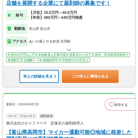
店舗を展開する企業にて薬剤師の募集です！
【月収】30.0万円～40.0万円
給与
【年収】480万円～640万円程度
勤務地
富山県 富山市
アクセス
あいの風とやま鉄道 呉羽駅
年収600万円以上可
未経験者も応募可能
残業月10ｈ以下
産休・育休取得実績有り
車通勤可
店舗数1～9
積極採用中
年間休日120日以上
求人の詳細を見る
この求人に興味がある
更新日：2026年8月7日
保存する
パート・アルバイト
調剤薬局
株式会社ひかりファーマ 定塚店の薬剤師求人
【富山県高岡市】マイカー通勤可能◎地域に根差した