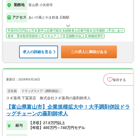
勤務地
富山県 小矢部市
アクセス
あいの風とやま鉄道 石動駅
年収650万円以上可
新卒も応募可能
未経験者も応募可能
住宅補助（手当）あり
産休・育休取得実績有り
スキルアップ
店舗数30以上
積極採用中
求人の詳細を見る
この求人に興味がある
更新日：2026年6月18日
保存する
正社員
ドラッグストア（調剤併設）
スギ薬局 下冨居店 株式会社スギ薬局の薬剤師求人
【富山県富山市】企業規模拡大中！大手調剤併設ドラ
ッグチェーンの薬剤師求人
【月収】27.0万円以上
給与
【年収】400万円～740万円モデル