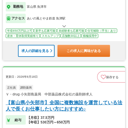
勤務地
富山県 魚津市
アクセス
あいの風とやま鉄道 魚津駅
年収650万円以上可
新卒も応募可能
未経験者も応募可能
住宅補助（手当）あり
産休・育休取得実績有り
スキルアップ
店舗数30以上
積極採用中
求人の詳細を見る
この求人に興味がある
更新日：2026年6月18日
保存する
正社員
調剤薬局
Ｖ・drug 小矢部島薬局 中部薬品株式会社の薬剤師求人
【富山県小矢部市】全国に複数施設を運営している法
人で長くお仕事したい方におすすめ♪
【月収】37.5万円
給与
【年収】530万円～650万円