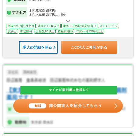
ＪＲ城端線 高岡駅
アクセス
ＪＲ氷見線 高岡駅…ほか
年収650万円以上可
残業月10ｈ以下
産休・育休取得実績有り
スキルアップ
駅チカ
車通勤可
店舗数30以上
積極採用中
年間休日120日以上
求人の詳細を見る
この求人に興味がある