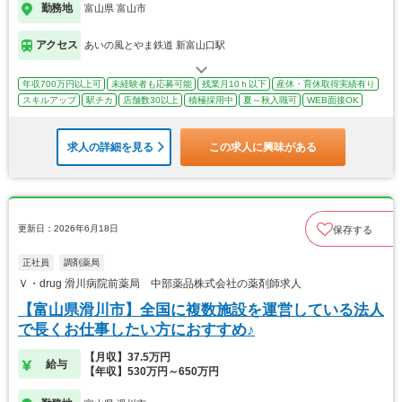
勤務地
富山県 富山市
アクセス
あいの風とやま鉄道 新富山口駅
年収700万円以上可
未経験者も応募可能
残業月10ｈ以下
産休・育休取得実績有り
スキルアップ
駅チカ
店舗数30以上
積極採用中
夏～秋入職可
WEB面接OK
求人の詳細を見る
この求人に興味がある
更新日：2026年6月18日
保存する
正社員
調剤薬局
Ｖ・drug 滑川病院前薬局 中部薬品株式会社の薬剤師求人
【富山県滑川市】全国に複数施設を運営している法人
で長くお仕事したい方におすすめ♪
【月収】37.5万円
給与
【年収】530万円～650万円