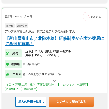
更新日：2026年6月26日
保存する
正社員
調剤薬局
アルプ薬局富山針原店 株式会社アルプの薬剤師求人
【富山県富山市／北陸本線】研修制度が充実の薬局に
て薬剤師募集！
【月収】31.3万円以上 22歳～モデル
給与
【年収】450万円～550万円
勤務地
富山県 富山市
アクセス
あいの風とやま鉄道 新富山口駅
年収550万円以上可
産休・育休取得実績有り
スキルアップ
車通勤可
店舗数30以上
積極採用中
求人の詳細を見る
この求人に興味がある