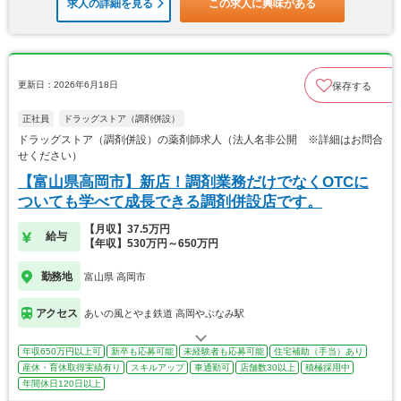
求人の詳細を見る
この求人に興味がある
更新日：2026年6月18日
保存する
正社員
ドラッグストア（調剤併設）
ドラッグストア（調剤併設）の薬剤師求人（法人名非公開 ※詳細はお問合
せください）
【富山県高岡市】新店！調剤業務だけでなくOTCに
ついても学べて成長できる調剤併設店です。
【月収】37.5万円
給与
【年収】530万円～650万円
勤務地
富山県 高岡市
アクセス
あいの風とやま鉄道 高岡やぶなみ駅
年収650万円以上可
新卒も応募可能
未経験者も応募可能
住宅補助（手当）あり
産休・育休取得実績有り
スキルアップ
車通勤可
店舗数30以上
積極採用中
年間休日120日以上