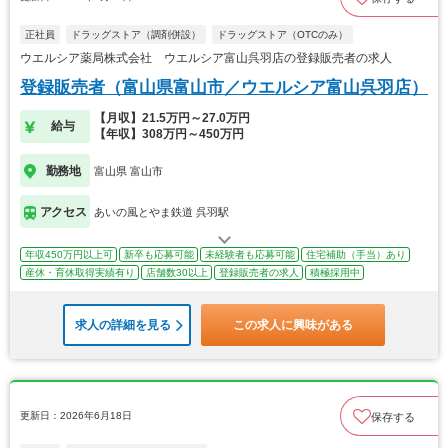
正社員
ドラッグストア（調剤併設）
ドラッグストア（OTCのみ）
ウエルシア薬局株式会社 ウエルシア富山呉羽店の登録販売者の求人
登録販売者（富山県富山市／ウエルシア富山呉羽店）
【月収】21.5万円～27.0万円
給与
【年収】308万円～450万円
勤務地
富山県 富山市
アクセス
あいの風とやま鉄道 呉羽駅
年収450万円以上可
新卒も応募可能
未経験者も応募可能
住宅補助（手当）あり
産休・育休取得実績有り
店舗数30以上
登録販売者の求人
積極採用中
求人の詳細を見る
この求人に興味がある
更新日：2026年6月18日
保存する