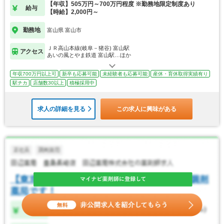
【年収】505万円～700万円程度 ※勤務地限定制度あり
給与
【時給】2,000円～
勤務地
富山県 富山市
ＪＲ高山本線(岐阜－猪谷) 富山駅
アクセス
あいの風とやま鉄道 富山駅…ほか
年収700万円以上可
新卒も応募可能
未経験者も応募可能
産休・育休取得実績有り
駅チカ
店舗数30以上
積極採用中
求人の詳細を見る
この求人に興味がある