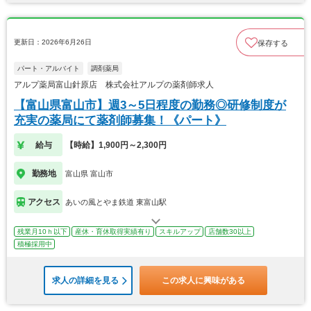
更新日：2026年6月26日
保存する
パート・アルバイト
調剤薬局
アルプ薬局富山針原店 株式会社アルプの薬剤師求人
【富山県富山市】週3～5日程度の勤務◎研修制度が
充実の薬局にて薬剤師募集！《パート》
給与
【時給】1,900円～2,300円
勤務地
富山県 富山市
アクセス
あいの風とやま鉄道 東富山駅
残業月10ｈ以下
産休・育休取得実績有り
スキルアップ
店舗数30以上
積極採用中
求人の詳細を見る
この求人に興味がある