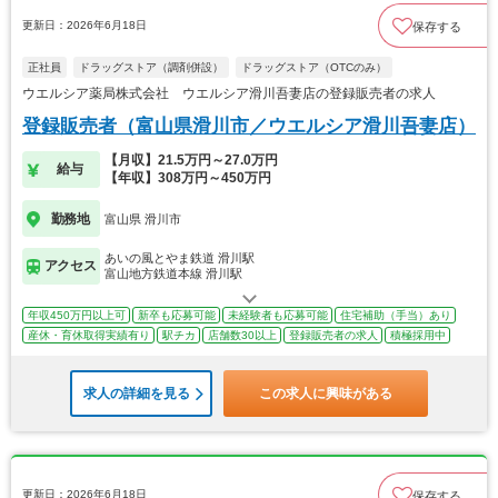
更新日：2026年6月18日
保存する
正社員
ドラッグストア（調剤併設）
ドラッグストア（OTCのみ）
ウエルシア薬局株式会社 ウエルシア滑川吾妻店の登録販売者の求人
登録販売者（富山県滑川市／ウエルシア滑川吾妻店）
【月収】21.5万円～27.0万円
給与
【年収】308万円～450万円
勤務地
富山県 滑川市
あいの風とやま鉄道 滑川駅
アクセス
富山地方鉄道本線 滑川駅
年収450万円以上可
新卒も応募可能
未経験者も応募可能
住宅補助（手当）あり
産休・育休取得実績有り
駅チカ
店舗数30以上
登録販売者の求人
積極採用中
求人の詳細を見る
この求人に興味がある
更新日：2026年6月18日
保存する