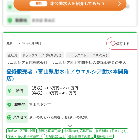
更新日：2026年6月18日
保存する
正社員
ドラッグストア（調剤併設）
ドラッグストア（OTCのみ）
ウエルシア薬局株式会社 ウエルシア射水本開発店の登録販売者の求人
登録販売者（富山県射水市／ウエルシア射水本開発
店）
【月収】21.5万円～27.0万円
給与
【年収】308万円～450万円
勤務地
富山県 射水市
アクセス
あいの風とやま鉄道 小杉(あいの風)駅
年収450万円以上可
新卒も応募可能
未経験者も応募可能
住宅補助（手当）あり
産休・育休取得実績有り
店舗数30以上
登録販売者の求人
積極採用中