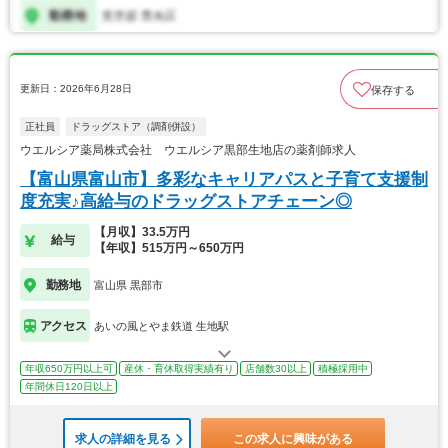
更新日：2026年6月28日
保存する
正社員
ドラッグストア（調剤併設）
ウエルシア薬局株式会社 ウエルシア黒部生地店の薬剤師求人
【富山県富山市】多彩なキャリアパスと子育て支援制
度充実♪高給与のドラッグストアチェーン◎
【月収】33.5万円
給与
【年収】515万円～650万円
勤務地
富山県 黒部市
アクセス
あいの風とやま鉄道 生地駅
年収650万円以上可
産休・育休取得実績有り
店舗数30以上
積極採用中
年間休日120日以上
求人の詳細を見る
この求人に興味がある