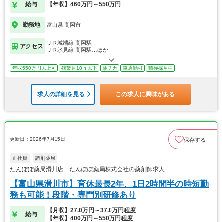
給与
【年収】460万円～550万円
勤務地
富山県 高岡市
ＪＲ城端線 高岡駅
アクセス
ＪＲ氷見線 高岡駅…ほか
年収550万円以上可
残業月10ｈ以下
駅チカ
車通勤可
積極採用中
求人の詳細を見る
この求人に興味がある
更新日：2026年7月15日
保存する
正社員
調剤薬局
たんぽぽ薬局滑川店 たんぽぽ薬局株式会社の薬剤師求人
【富山県滑川市】育休最長2年、1日2時間半の時短勤
務も可能！段階・専門別研修あり
【月収】27.0万円～37.0万円程度
給与
【年収】400万円～550万円程度