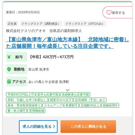
更新日：2026年5月26日
保存する
正社員
ドラッグストア（調剤併設）
ドラッグストア（OTCのみ）
株式会社クスリのアオキ 吉島店の薬剤師求人
【富山県魚津市／富山地方本線】 北陸地域に密着し
た店舗展開！毎年成長している注目企業です。
給与
【年収】428万円～673万円
勤務地
富山県 魚津市
アクセス
あいの風とやま鉄道 魚津駅
年収650万円以上可
新卒も応募可能
未経験者も応募可能
原則、引越しを伴う転勤なし
残業月10ｈ以下
住宅補助（手当）あり
産休・育休取得実績有り
スキルアップ
車通勤可
店舗数30以上
積極採用中
夏～秋入職可
管理職候補
求人の詳細を見る
この求人に興味がある