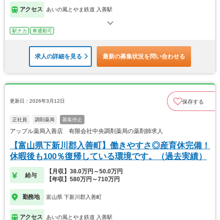
アクセス
あいの風とやま鉄道 入善駅
駅チカ
車通勤可
求人の詳細を見る
最新の募集状況を問い合わせる
更新日：2026年3月12日
保存する
正社員
調剤薬局
募集停止
アップル薬局入善店 有限会社中央調剤薬局の薬剤師求人
【富山県下新川郡入善町】働きやすさ◎産育休完備！
休暇後も100％復帰している環境です。（過去実績）
【月収】38.0万円～50.0万円
給与
【年収】580万円～710万円
勤務地
富山県 下新川郡入善町
アクセス
あいの風とやま鉄道 入善駅