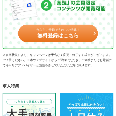
今ならご登録でうれしい特典！
無料登録はこちら
※在庫状況により、キャンペーンは予告なく変更・終了する場合がございます。
ご了承ください。※本ウェブサイトからご登録いただき、ご来社またはお電話に
てキャリアアドバイザーと面談をさせていただいた方に限ります。
求人特集