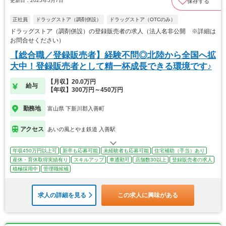
更新日：2025年5月7日
保存する
正社員
ドラッグストア（調剤併設）
ドラッグストア（OTCのみ）
ドラッグストア（調剤併設）の登録販売者の求人（法人名非公開 ※詳細は
お問合せください）
【総合職／登録販売者】経験不問◎北陸から全国へ拡
大中！登録販売者として精一杯成長できる環境です♪
【月収】20.0万円
給与
【年収】300万円～450万円
勤務地
富山県 下新川郡入善町
アクセス
あいの風とやま鉄道 入善駅
年収450万円以上可
新卒も応募可能
未経験者も応募可能
住宅補助（手当）あり
産休・育休取得実績有り
スキルアップ
車通勤可
店舗数30以上
登録販売者の求人
積極採用中
管理職候補
求人の詳細を見る
この求人に興味がある