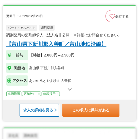
更新日：2022年12月23日
保存する
パート・アルバイト
調剤薬局
調剤薬局の薬剤師求人（法人名非公開 ※詳細はお問合せください）
【富山県下新川郡入善町／富山地鉄沿線】
給与
【時給】2,000円～2,500円
勤務地
富山県 下新川郡入善町
アクセス
あいの風とやま鉄道 入善駅
車通勤可
店舗数1～9
積極採用中
求人の詳細を見る
この求人に興味がある