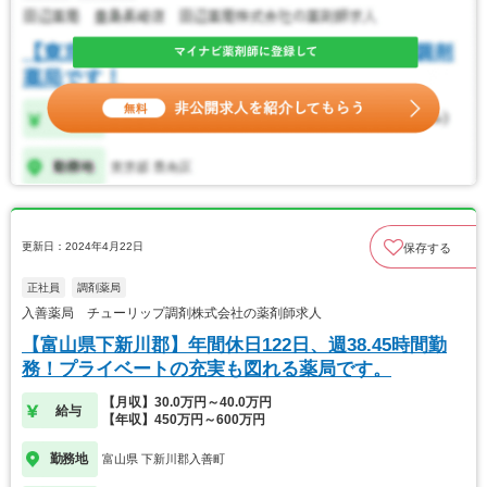
更新日：2024年4月22日
保存する
正社員
調剤薬局
入善薬局 チューリップ調剤株式会社の薬剤師求人
【富山県下新川郡】年間休日122日、週38.45時間勤
務！プライベートの充実も図れる薬局です。
【月収】30.0万円～40.0万円
給与
【年収】450万円～600万円
勤務地
富山県 下新川郡入善町