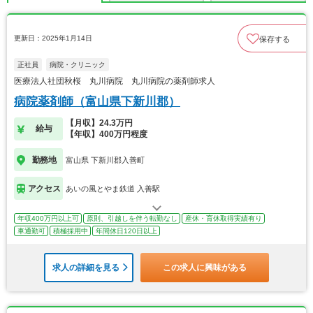
更新日：2025年1月14日
保存する
正社員
病院・クリニック
医療法人社団秋桜 丸川病院 丸川病院の薬剤師求人
病院薬剤師（富山県下新川郡）
【月収】24.3万円
給与
【年収】400万円程度
勤務地
富山県 下新川郡入善町
アクセス
あいの風とやま鉄道 入善駅
年収400万円以上可
原則、引越しを伴う転勤なし
産休・育休取得実績有り
車通勤可
積極採用中
年間休日120日以上
求人の詳細を見る
この求人に興味がある