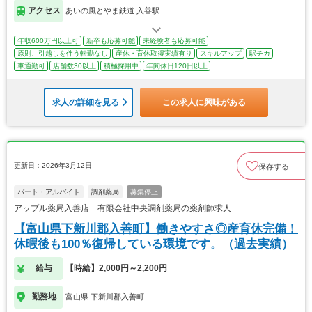
アクセス
あいの風とやま鉄道 入善駅
年収600万円以上可
新卒も応募可能
未経験者も応募可能
原則、引越しを伴う転勤なし
産休・育休取得実績有り
スキルアップ
駅チカ
車通勤可
店舗数30以上
積極採用中
年間休日120日以上
求人の詳細を見る
この求人に興味がある
更新日：2026年3月12日
保存する
パート・アルバイト
調剤薬局
募集停止
アップル薬局入善店 有限会社中央調剤薬局の薬剤師求人
【富山県下新川郡入善町】働きやすさ◎産育休完備！
休暇後も100％復帰している環境です。（過去実績）
給与
【時給】2,000円～2,200円
勤務地
富山県 下新川郡入善町