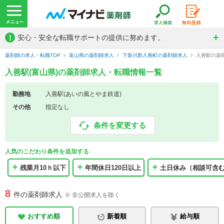
!
安心・安全な転職サポートの提供に努めます。
薬剤師の求人・転職TOP
富山県の薬剤師求人
下新川郡入善町の薬剤師求人
入善駅の薬
入善駅(富山県)の薬剤師求人・転職情報一覧
勤務地
入善駅(あいの風とやま鉄道)
その他
指定なし
条件を変更する
人気のこだわり条件を追加する
残業月10ｈ以下
年間休日120日以上
土日休み（相談可含
8
件の薬剤師求人
※ 非公開求人を除く
おすすめ順
新着順
給与順