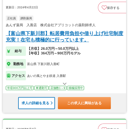
更新日：2024年4月22日
保存する
正社員
調剤薬局
あんず薬局 入善店 株式会社アプリコットの薬剤師求人
【富山県下新川郡】転居費用負担や借り上げ社宅制度
充実！在宅も積極的に行っています。
【月収】26.0万円～50.0万円以上
給与
【年収】364万円～900万円モデル
勤務地
富山県 下新川郡入善町
アクセス
あいの風とやま鉄道 入善駅
年収900万円以上可
車通勤可
店舗数1～9
積極採用中
求人の詳細を見る
この求人に興味がある