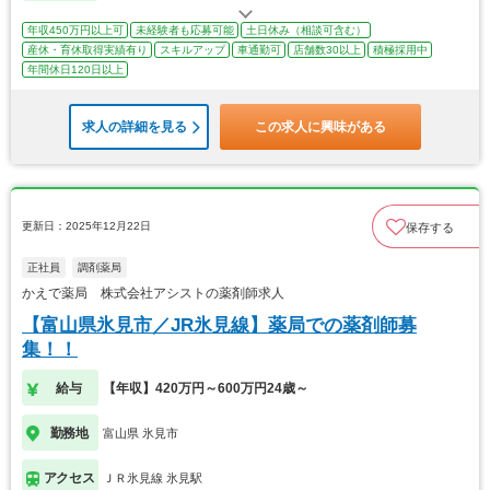
年収450万円以上可
未経験者も応募可能
土日休み（相談可含む）
産休・育休取得実績有り
スキルアップ
車通勤可
店舗数30以上
積極採用中
年間休日120日以上
求人の詳細を見る
この求人に興味がある
更新日：2025年12月22日
保存する
正社員
調剤薬局
かえで薬局 株式会社アシストの薬剤師求人
【富山県氷見市／JR氷見線】薬局での薬剤師募
集！！
給与
【年収】420万円～600万円24歳～
勤務地
富山県 氷見市
アクセス
ＪＲ氷見線 氷見駅