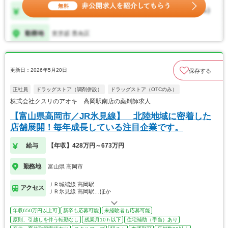
更新日：2026年5月20日
保存する
正社員
ドラッグストア（調剤併設）
ドラッグストア（OTCのみ）
株式会社クスリのアオキ 高岡駅南店の薬剤師求人
【富山県高岡市／JR氷見線】 北陸地域に密着した
店舗展開！毎年成長している注目企業です。
給与
【年収】428万円～673万円
勤務地
富山県 高岡市
ＪＲ城端線 高岡駅
アクセス
ＪＲ氷見線 高岡駅…ほか
年収650万円以上可
新卒も応募可能
未経験者も応募可能
原則、引越しを伴う転勤なし
残業月10ｈ以下
住宅補助（手当）あり