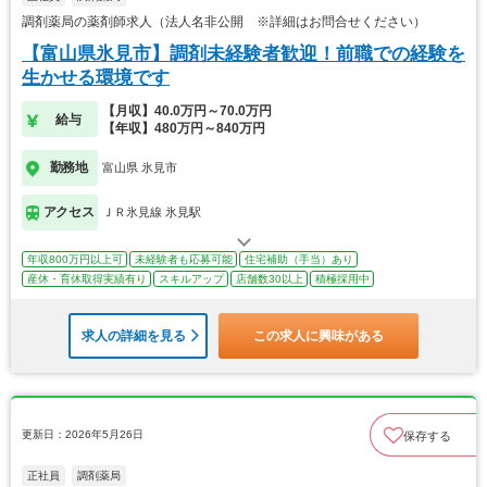
調剤薬局の薬剤師求人（法人名非公開 ※詳細はお問合せください）
【富山県氷見市】調剤未経験者歓迎！前職での経験を
生かせる環境です
【月収】40.0万円～70.0万円
給与
【年収】480万円～840万円
勤務地
富山県 氷見市
アクセス
ＪＲ氷見線 氷見駅
年収800万円以上可
未経験者も応募可能
住宅補助（手当）あり
産休・育休取得実績有り
スキルアップ
店舗数30以上
積極採用中
求人の詳細を見る
この求人に興味がある
更新日：2026年5月26日
保存する
正社員
調剤薬局