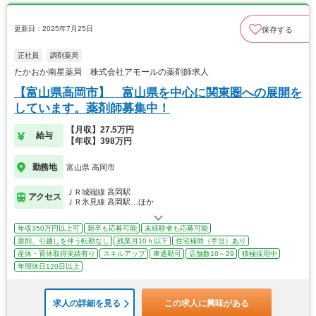
更新日：2025年7月25日
保存する
正社員
調剤薬局
たかおか南星薬局 株式会社アモールの薬剤師求人
【富山県高岡市】 富山県を中心に関東圏への展開を
しています。薬剤師募集中！
【月収】27.5万円
給与
【年収】398万円
勤務地
富山県 高岡市
ＪＲ城端線 高岡駅
アクセス
ＪＲ氷見線 高岡駅…ほか
年収350万円以上可
新卒も応募可能
未経験者も応募可能
原則、引越しを伴う転勤なし
残業月10ｈ以下
住宅補助（手当）あり
産休・育休取得実績有り
スキルアップ
車通勤可
店舗数10～29
積極採用中
年間休日120日以上
求人の詳細を見る
この求人に興味がある