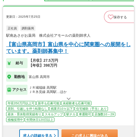
更新日：2025年7月25日
保存する
正社員
調剤薬局
駅南あさがお薬局 株式会社アモールの薬剤師求人
【富山県高岡市】富山県を中心に関東圏への展開をし
ています。薬剤師募集中！
【月収】27.5万円
給与
【年収】398万円
勤務地
富山県 高岡市
ＪＲ城端線 高岡駅
アクセス
ＪＲ氷見線 高岡駅…ほか
年収350万円以上可
新卒も応募可能
未経験者も応募可能
原則、引越しを伴う転勤なし
残業月10ｈ以下
住宅補助（手当）あり
産休・育休取得実績有り
スキルアップ
駅チカ
車通勤可
店舗数10～29
積極採用中
年間休日120日以上
求人の詳細を見る
この求人に興味がある