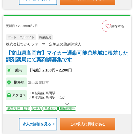
更新日：2026年8月7日
保存する
パート・アルバイト
調剤薬局
株式会社ひかりファーマ 定塚店の薬剤師求人
【富山県高岡市】マイカー通勤可能◎地域に根差した
調剤薬局にて薬剤師募集です
給与
【時給】2,100円～2,200円
勤務地
富山県 高岡市
ＪＲ城端線 高岡駅
アクセス
ＪＲ氷見線 高岡駅…ほか
残業月10ｈ以下
駅チカ
車通勤可
積極採用中
求人の詳細を見る
この求人に興味がある