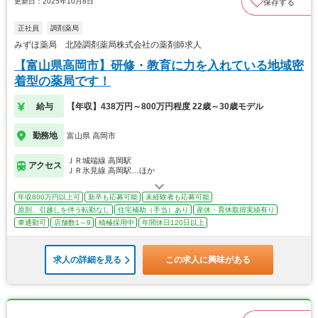
更新日：2025年10月8日
保存する
正社員
調剤薬局
みずほ薬局 北陸調剤薬局株式会社の薬剤師求人
【富山県高岡市】研修・教育に力を入れている地域密
着型の薬局です！
給与
【年収】438万円～800万円程度 22歳～30歳モデル
勤務地
富山県 高岡市
ＪＲ城端線 高岡駅
アクセス
ＪＲ氷見線 高岡駅…ほか
年収800万円以上可
新卒も応募可能
未経験者も応募可能
原則、引越しを伴う転勤なし
住宅補助（手当）あり
産休・育休取得実績有り
車通勤可
店舗数1～9
積極採用中
年間休日120日以上
求人の詳細を見る
この求人に興味がある