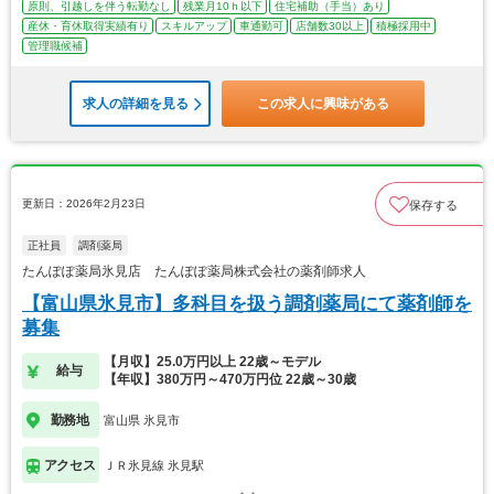
原則、引越しを伴う転勤なし
残業月10ｈ以下
住宅補助（手当）あり
産休・育休取得実績有り
スキルアップ
車通勤可
店舗数30以上
積極採用中
管理職候補
求人の詳細を見る
この求人に興味がある
更新日：2026年2月23日
保存する
正社員
調剤薬局
たんぽぽ薬局氷見店 たんぽぽ薬局株式会社の薬剤師求人
【富山県氷見市】多科目を扱う調剤薬局にて薬剤師を
募集
【月収】25.0万円以上 22歳～モデル
給与
【年収】380万円～470万円位 22歳～30歳
勤務地
富山県 氷見市
アクセス
ＪＲ氷見線 氷見駅