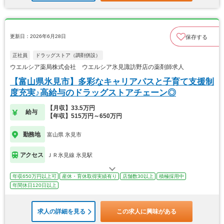
更新日：2026年6月28日
保存する
正社員
ドラッグストア（調剤併設）
ウエルシア薬局株式会社 ウエルシア氷見諏訪野店の薬剤師求人
【富山県氷見市】多彩なキャリアパスと子育て支援制
度充実♪高給与のドラッグストアチェーン◎
【月収】33.5万円
給与
【年収】515万円～650万円
勤務地
富山県 氷見市
アクセス
ＪＲ氷見線 氷見駅
年収650万円以上可
産休・育休取得実績有り
店舗数30以上
積極採用中
年間休日120日以上
求人の詳細を見る
この求人に興味がある