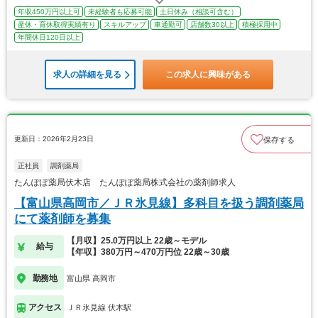
年収450万円以上可
未経験者も応募可能
土日休み（相談可含む）
産休・育休取得実績有り
スキルアップ
車通勤可
店舗数30以上
積極採用中
年間休日120日以上
求人の詳細を見る
この求人に興味がある
更新日：2026年2月23日
保存する
正社員
調剤薬局
たんぽぽ薬局伏木店 たんぽぽ薬局株式会社の薬剤師求人
【富山県高岡市／ＪＲ氷見線】多科目を扱う調剤薬局
にて薬剤師を募集
【月収】25.0万円以上 22歳～モデル
給与
【年収】380万円～470万円位 22歳～30歳
勤務地
富山県 高岡市
アクセス
ＪＲ氷見線 伏木駅