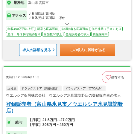
勤務地
富山県 高岡市
ＪＲ城端線 高岡駅
アクセス
ＪＲ氷見線 高岡駅…ほか
年収450万円以上可
新卒も応募可能
未経験者も応募可能
住宅補助（手当）あり
産休・育休取得実績有り
店舗数30以上
登録販売者の求人
積極採用中
求人の詳細を見る
この求人に興味がある
更新日：2026年6月18日
保存する
正社員
ドラッグストア（調剤併設）
ドラッグストア（OTCのみ）
ウエルシア薬局株式会社 ウエルシア氷見諏訪野店の登録販売者の求人
登録販売者（富山県氷見市／ウエルシア氷見諏訪野
店）
【月収】21.5万円～27.0万円
給与
【年収】308万円～450万円