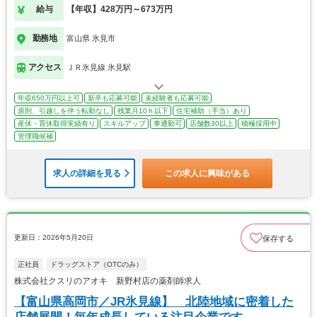
給与
【年収】428万円～673万円
勤務地
富山県 氷見市
アクセス
ＪＲ氷見線 氷見駅
年収650万円以上可
新卒も応募可能
未経験者も応募可能
原則、引越しを伴う転勤なし
残業月10ｈ以下
住宅補助（手当）あり
産休・育休取得実績有り
スキルアップ
車通勤可
店舗数30以上
積極採用中
管理職候補
求人の詳細を見る
この求人に興味がある
更新日：2026年5月20日
保存する
正社員
ドラッグストア（OTCのみ）
株式会社クスリのアオキ 新野村店の薬剤師求人
【富山県高岡市／JR氷見線】 北陸地域に密着した