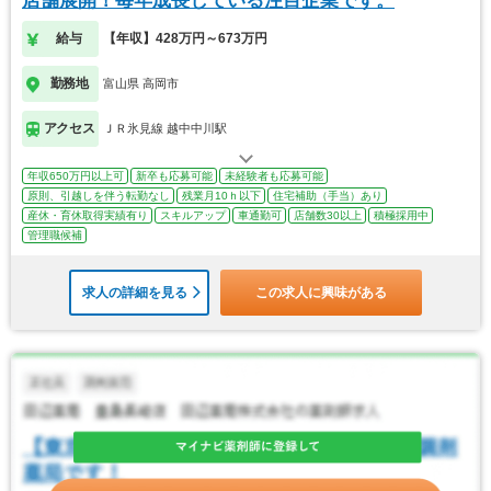
店舗展開！毎年成長している注目企業です。
給与
【年収】428万円～673万円
勤務地
富山県 高岡市
アクセス
ＪＲ氷見線 越中中川駅
年収650万円以上可
新卒も応募可能
未経験者も応募可能
原則、引越しを伴う転勤なし
残業月10ｈ以下
住宅補助（手当）あり
産休・育休取得実績有り
スキルアップ
車通勤可
店舗数30以上
積極採用中
管理職候補
求人の詳細を見る
この求人に興味がある