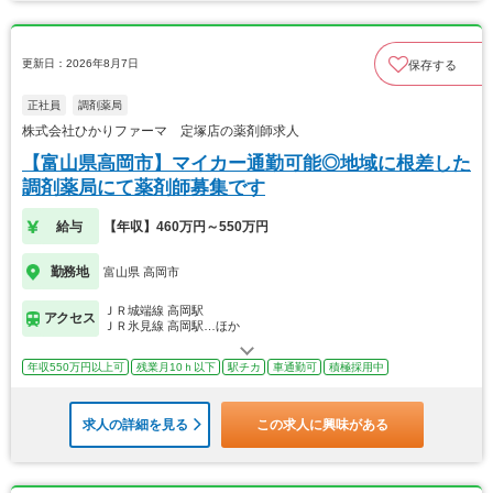
更新日：2026年8月7日
保存する
正社員
調剤薬局
株式会社ひかりファーマ 定塚店の薬剤師求人
【富山県高岡市】マイカー通勤可能◎地域に根差した
調剤薬局にて薬剤師募集です
給与
【年収】460万円～550万円
勤務地
富山県 高岡市
ＪＲ城端線 高岡駅
アクセス
ＪＲ氷見線 高岡駅…ほか
年収550万円以上可
残業月10ｈ以下
駅チカ
車通勤可
積極採用中
求人の詳細を見る
この求人に興味がある