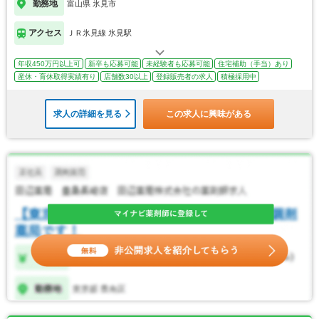
勤務地
富山県 氷見市
アクセス
ＪＲ氷見線 氷見駅
年収450万円以上可
新卒も応募可能
未経験者も応募可能
住宅補助（手当）あり
産休・育休取得実績有り
店舗数30以上
登録販売者の求人
積極採用中
求人の詳細を見る
この求人に興味がある