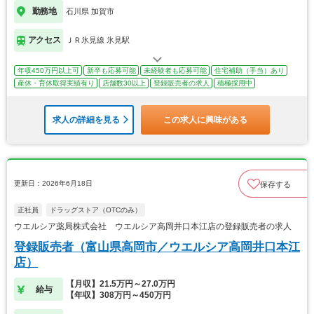
勤務地
石川県 加賀市
アクセス
ＪＲ氷見線 氷見駅
年収450万円以上可
新卒も応募可能
未経験者も応募可能
住宅補助（手当）あり
産休・育休取得実績有り
店舗数30以上
登録販売者の求人
積極採用中
求人の詳細を見る
この求人に興味がある
更新日：2026年6月18日
保存する
正社員
ドラッグストア（OTCのみ）
ウエルシア薬局株式会社 ウエルシア高岡井口本江店の登録販売者の求人
登録販売者（富山県高岡市／ウエルシア高岡井口本江
店）
【月収】21.5万円～27.0万円
給与
【年収】308万円～450万円