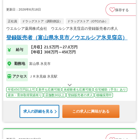
更新日：2026年6月18日
保存する
正社員
ドラッグストア（調剤併設）
ドラッグストア（OTCのみ）
ウエルシア薬局株式会社 ウエルシア氷見窪店の登録販売者の求人
登録販売者（富山県氷見市／ウエルシア氷見窪店）
【月収】21.5万円～27.0万円
給与
【年収】308万円～450万円
勤務地
富山県 氷見市
アクセス
ＪＲ氷見線 氷見駅
年収450万円以上可
新卒も応募可能
未経験者も応募可能
住宅補助（手当）あり
産休・育休取得実績有り
店舗数30以上
登録販売者の求人
積極採用中
求人の詳細を見る
この求人に興味がある