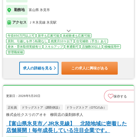
勤務地
富山県 氷見市
アクセス
ＪＲ氷見線 氷見駅
年収650万円以上可
新卒も応募可能
未経験者も応募可能
原則、引越しを伴う転勤なし
残業月10ｈ以下
住宅補助（手当）あり
産休・育休取得実績有り
スキルアップ
車通勤可
店舗数30以上
積極採用中
管理職候補
求人の詳細を見る
この求人に興味がある
更新日：2026年5月20日
保存する
正社員
ドラッグストア（調剤併設）
ドラッグストア（OTCのみ）
株式会社クスリのアオキ 柳田店の薬剤師求人
【富山県氷見市／JR氷見線】 北陸地域に密着した
店舗展開！毎年成長している注目企業です。