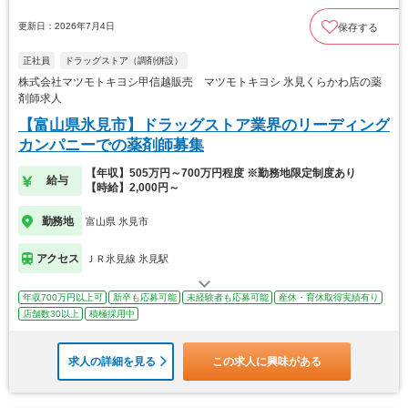
更新日：2026年7月4日
保存する
正社員
ドラッグストア（調剤併設）
株式会社マツモトキヨシ甲信越販売 マツモトキヨシ 氷見くらかわ店の薬
剤師求人
【富山県氷見市】ドラッグストア業界のリーディング
カンパニーでの薬剤師募集
【年収】505万円～700万円程度 ※勤務地限定制度あり
給与
【時給】2,000円～
勤務地
富山県 氷見市
アクセス
ＪＲ氷見線 氷見駅
年収700万円以上可
新卒も応募可能
未経験者も応募可能
産休・育休取得実績有り
店舗数30以上
積極採用中
求人の詳細を見る
この求人に興味がある