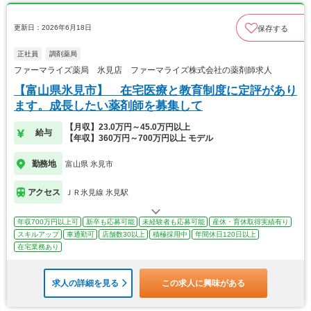
更新日：2026年6月18日
保存する
正社員
調剤薬局
ファーマライズ薬局 氷見店 ファーマライズ株式会社の薬剤師求人
【富山県氷見市】 在宅医療と教育制度に定評があり
ます。成長したい薬剤師を募集して
【月収】23.0万円～45.0万円以上
給与
【年収】360万円～700万円以上 モデル
勤務地
富山県 氷見市
アクセス
ＪＲ氷見線 氷見駅
年収700万円以上可
新卒も応募可能
未経験者も応募可能
産休・育休取得実績有り
スキルアップ
車通勤可
店舗数30以上
積極採用中
年間休日120日以上
在宅業務あり
求人の詳細を見る
この求人に興味がある