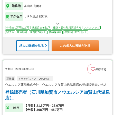
勤務地
富山県 高岡市
アクセス
ＪＲ氷見線 能町駅
年収650万円以上可
残業月10ｈ以下
産休・育休取得実績有り
スキルアップ
駅チカ
車通勤可
店舗数30以上
積極採用中
年間休日120日以上
求人の詳細を見る
この求人に興味がある
更新日：2026年6月18日
保存する
正社員
ドラッグストア（OTCのみ）
ウエルシア薬局株式会社 ウエルシア加賀山代温泉店の登録販売者の求人
登録販売者（石川県加賀市／ウエルシア加賀山代温泉
店）
【月収】21.5万円～27.0万円
給与
【年収】308万円～450万円