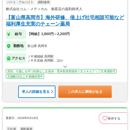
パート・アルバイト
調剤薬局
株式会社コム・メディカル 南星店の薬剤師求人
【富山県高岡市】海外研修、借上げ社宅相談可能など
福利厚生充実のチェーン薬局
給与
【時給】1,800円～2,200円
勤務地
富山県 高岡市
ＪＲ城端線 高岡駅
アクセス
ＪＲ氷見線 高岡駅…ほか
原則、引越しを伴う転勤なし
産休・育休取得実績有り
スキルアップ
車通勤可
店舗数30以上
積極採用中
求人の詳細を見る
この求人に興味がある
更新日：2026年6月18日
保存する
正社員
調剤薬局