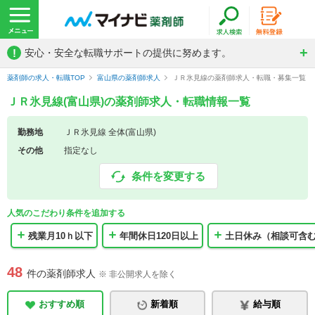
!
安心・安全な転職サポートの提供に努めます。
薬剤師の求人・転職TOP
富山県の薬剤師求人
ＪＲ氷見線の薬剤師求人・転職・募集一覧
ＪＲ氷見線(富山県)の薬剤師求人・転職情報一覧
勤務地
ＪＲ氷見線 全体(富山県)
その他
指定なし
条件を変更する
人気のこだわり条件を追加する
残業月10ｈ以下
年間休日120日以上
土日休み（相談可含
48
件の薬剤師求人
※ 非公開求人を除く
おすすめ順
新着順
給与順