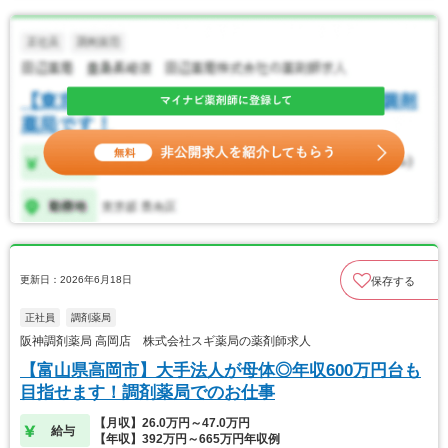
更新日：2026年6月18日
保存する
正社員
調剤薬局
阪神調剤薬局 高岡店 株式会社スギ薬局の薬剤師求人
【富山県高岡市】大手法人が母体◎年収600万円台も
目指せます！調剤薬局でのお仕事
【月収】26.0万円～47.0万円
給与
【年収】392万円～665万円年収例