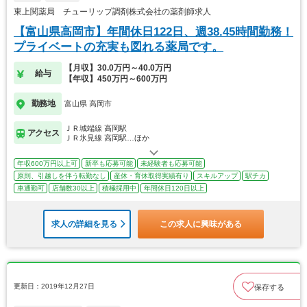
東上関薬局 チューリップ調剤株式会社の薬剤師求人
【富山県高岡市】年間休日122日、週38.45時間勤務！
プライベートの充実も図れる薬局です。
【月収】30.0万円～40.0万円
給与
【年収】450万円～600万円
勤務地
富山県 高岡市
ＪＲ城端線 高岡駅
アクセス
ＪＲ氷見線 高岡駅…ほか
年収600万円以上可
新卒も応募可能
未経験者も応募可能
原則、引越しを伴う転勤なし
産休・育休取得実績有り
スキルアップ
駅チカ
車通勤可
店舗数30以上
積極採用中
年間休日120日以上
求人の詳細を見る
この求人に興味がある
更新日：2019年12月27日
保存する