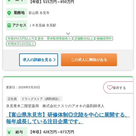
【年収】515万円～650万円
勤務地
富山県 氷見市
アクセス
ＪＲ氷見線 氷見駅
年収650万円以上可
産休・育休取得実績有り
店舗数30以上
積極採用中
年間休日120日以上
求人の詳細を見る
この求人に興味がある
更新日：2026年5月20日
保存する
正社員
ドラッグストア（調剤併設）
氷見青木二階堂薬局 株式会社クスリのアオキの薬剤師求人
【富山県氷見市】研修体制◎北陸を中心に展開する、
毎年成長している注目企業です。
給与
【年収】428万円～673万円