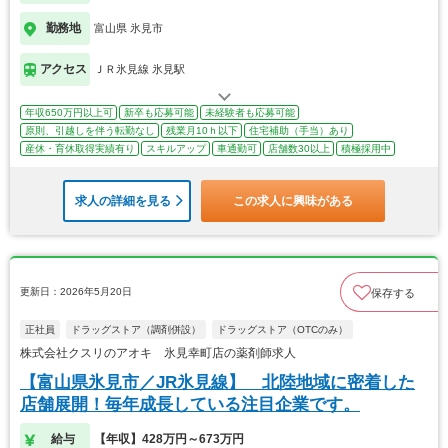
勤務地
富山県 氷見市
アクセス
ＪＲ氷見線 氷見駅
年収650万円以上可
新卒も応募可能
未経験者も応募可能
原則、引越しを伴う転勤なし
残業月10ｈ以下
住宅補助（手当）あり
産休・育休取得実績有り
スキルアップ
車通勤可
店舗数30以上
積極採用中
求人の詳細を見る
この求人に興味がある
更新日：2026年5月20日
保存する
正社員
ドラッグストア（調剤併設）
ドラッグストア（OTCのみ）
株式会社クスリのアオキ 氷見幸町店の薬剤師求人
【富山県氷見市／JR氷見線】 北陸地域に密着した
店舗展開！毎年成長している注目企業です。
給与
【年収】428万円～673万円