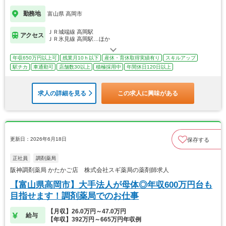
勤務地
富山県 高岡市
ＪＲ城端線 高岡駅
アクセス
ＪＲ氷見線 高岡駅…ほか
年収650万円以上可
残業月10ｈ以下
産休・育休取得実績有り
スキルアップ
駅チカ
車通勤可
店舗数30以上
積極採用中
年間休日120日以上
求人の詳細を見る
この求人に興味がある
更新日：2026年6月18日
保存する
正社員
調剤薬局
阪神調剤薬局 かたかご店 株式会社スギ薬局の薬剤師求人
【富山県高岡市】大手法人が母体◎年収600万円台も
目指せます！調剤薬局でのお仕事
【月収】26.0万円～47.0万円
給与
【年収】392万円～665万円年収例