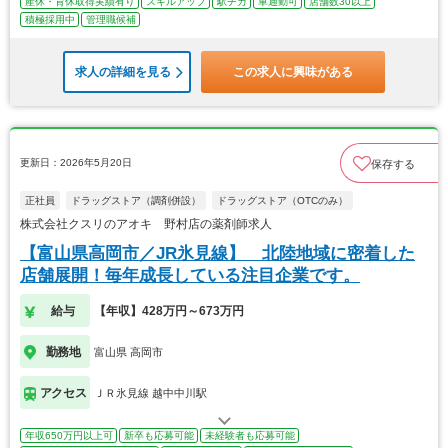
産休・育休取得実績有り
スキルアップ
駅チカ
車通勤可
店舗数30以上
積極採用中
管理職候補
求人の詳細を見る
この求人に興味がある
更新日：2026年5月20日
保存する
正社員
ドラッグストア（調剤併設）
ドラッグストア（OTCのみ）
株式会社クスリのアオキ 野村店の薬剤師求人
【富山県高岡市／JR氷見線】 北陸地域に密着した
店舗展開！毎年成長している注目企業です。
給与
【年収】428万円～673万円
勤務地
富山県 高岡市
アクセス
ＪＲ氷見線 越中中川駅
年収650万円以上可
新卒も応募可能
未経験者も応募可能