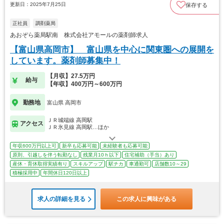
更新日：2025年7月25日
保存する
正社員
調剤薬局
あおぞら薬局駅南 株式会社アモールの薬剤師求人
【富山県高岡市】 富山県を中心に関東圏への展開を
しています。薬剤師募集中！
【月収】27.5万円
給与
【年収】400万円～600万円
勤務地
富山県 高岡市
ＪＲ城端線 高岡駅
アクセス
ＪＲ氷見線 高岡駅…ほか
年収600万円以上可
新卒も応募可能
未経験者も応募可能
原則、引越しを伴う転勤なし
残業月10ｈ以下
住宅補助（手当）あり
産休・育休取得実績有り
スキルアップ
駅チカ
車通勤可
店舗数10～29
積極採用中
年間休日120日以上
求人の詳細を見る
この求人に興味がある