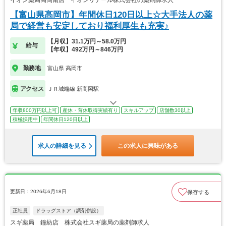
イオン薬局高岡南店 イオンリテール株式会社の薬剤師求人
【富山県高岡市】年間休日120日以上☆大手法人の薬
局で経営も安定しており福利厚生も充実♪
【月収】31.1万円～58.0万円
給与
【年収】492万円～846万円
勤務地
富山県 高岡市
アクセス
ＪＲ城端線 新高岡駅
年収800万円以上可
産休・育休取得実績有り
スキルアップ
店舗数30以上
積極採用中
年間休日120日以上
求人の詳細を見る
この求人に興味がある
更新日：2026年6月18日
保存する
正社員
ドラッグストア（調剤併設）
スギ薬局 鐘紡店 株式会社スギ薬局の薬剤師求人