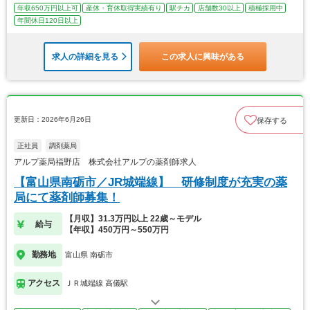
年収650万円以上可
産休・育休取得実績有り
駅チカ
店舗数30以上
積極採用中
年間休日120日以上
求人の詳細を見る
この求人に興味がある
更新日：2026年6月26日
保存する
正社員
調剤薬局
アルプ薬局福野店 株式会社アルプの薬剤師求人
【富山県南砺市／JR城端線】 研修制度が充実の薬
局にて薬剤師募集！
【月収】31.3万円以上 22歳～モデル
給与
【年収】450万円～550万円
勤務地
富山県 南砺市
アクセス
ＪＲ城端線 高儀駅