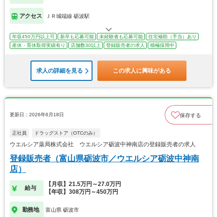
アクセス
ＪＲ城端線 砺波駅
年収450万円以上可
新卒も応募可能
未経験者も応募可能
住宅補助（手当）あり
産休・育休取得実績有り
店舗数30以上
登録販売者の求人
積極採用中
求人の詳細を見る
この求人に興味がある
更新日：2026年6月18日
保存する
正社員
ドラッグストア（OTCのみ）
ウエルシア薬局株式会社 ウエルシア砺波中神南店の登録販売者の求人
登録販売者（富山県砺波市／ウエルシア砺波中神南
店）
【月収】21.5万円～27.0万円
給与
【年収】308万円～450万円
勤務地
富山県 砺波市