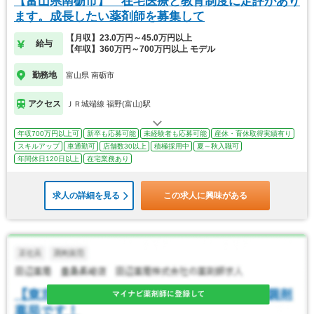
【富山県南砺市】 在宅医療と教育制度に定評があり
ます。成長したい薬剤師を募集して
【月収】23.0万円～45.0万円以上
給与
【年収】360万円～700万円以上 モデル
勤務地
富山県 南砺市
アクセス
ＪＲ城端線 福野(富山)駅
年収700万円以上可
新卒も応募可能
未経験者も応募可能
産休・育休取得実績有り
スキルアップ
車通勤可
店舗数30以上
積極採用中
夏～秋入職可
年間休日120日以上
在宅業務あり
求人の詳細を見る
この求人に興味がある