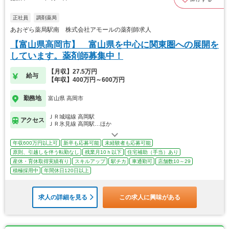
正社員
調剤薬局
あおぞら薬局駅南 株式会社アモールの薬剤師求人
【富山県高岡市】 富山県を中心に関東圏への展開を
しています。薬剤師募集中！
【月収】27.5万円
給与
【年収】400万円～600万円
勤務地
富山県 高岡市
ＪＲ城端線 高岡駅
アクセス
ＪＲ氷見線 高岡駅…ほか
年収600万円以上可
新卒も応募可能
未経験者も応募可能
原則、引越しを伴う転勤なし
残業月10ｈ以下
住宅補助（手当）あり
産休・育休取得実績有り
スキルアップ
駅チカ
車通勤可
店舗数10～29
積極採用中
年間休日120日以上
求人の詳細を見る
この求人に興味がある