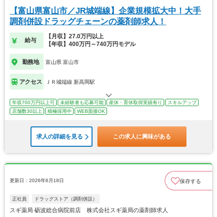
【富山県富山市／JR城端線】企業規模拡大中！大手
調剤併設ドラッグチェーンの薬剤師求人！
【月収】27.0万円以上
給与
【年収】400万円～740万円モデル
勤務地
富山県 富山市
アクセス
ＪＲ城端線 新高岡駅
年収700万円以上可
未経験者も応募可能
産休・育休取得実績有り
スキルアップ
店舗数30以上
積極採用中
WEB面接OK
求人の詳細を見る
この求人に興味がある
更新日：2026年6月18日
保存する
正社員
ドラッグストア（調剤併設）
スギ薬局 砺波総合病院前店 株式会社スギ薬局の薬剤師求人