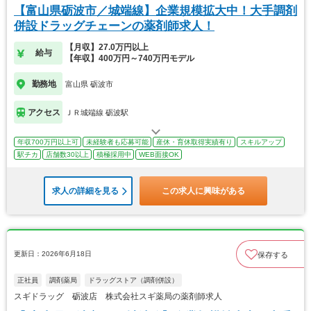
【富山県砺波市／城端線】企業規模拡大中！大手調剤
併設ドラッグチェーンの薬剤師求人！
【月収】27.0万円以上
給与
【年収】400万円～740万円モデル
勤務地
富山県 砺波市
アクセス
ＪＲ城端線 砺波駅
年収700万円以上可
未経験者も応募可能
産休・育休取得実績有り
スキルアップ
駅チカ
店舗数30以上
積極採用中
WEB面接OK
求人の詳細を見る
この求人に興味がある
更新日：2026年6月18日
保存する
正社員
調剤薬局
ドラッグストア（調剤併設）
スギドラッグ 砺波店 株式会社スギ薬局の薬剤師求人