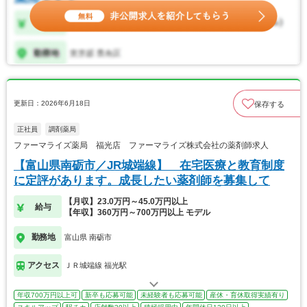
更新日：2026年6月18日
保存する
正社員
調剤薬局
ファーマライズ薬局 福光店 ファーマライズ株式会社の薬剤師求人
【富山県南砺市／JR城端線】 在宅医療と教育制度
に定評があります。成長したい薬剤師を募集して
【月収】23.0万円～45.0万円以上
給与
【年収】360万円～700万円以上 モデル
勤務地
富山県 南砺市
アクセス
ＪＲ城端線 福光駅
年収700万円以上可
新卒も応募可能
未経験者も応募可能
産休・育休取得実績有り