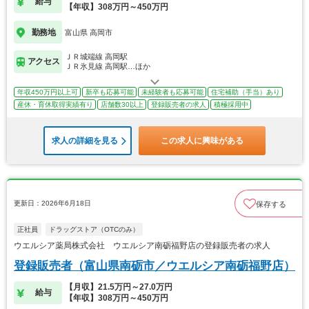
給与
【年収】308万円～450万円
勤務地
富山県 高岡市
ＪＲ城端線 高岡駅
アクセス
ＪＲ氷見線 高岡駅…ほか
年収450万円以上可
新卒も応募可能
未経験者も応募可能
住宅補助（手当）あり
産休・育休取得実績有り
店舗数30以上
登録販売者の求人
積極採用中
求人の詳細を見る
この求人に興味がある
更新日：2026年6月18日
保存する
正社員
ドラッグストア（OTCのみ）
ウエルシア薬局株式会社 ウエルシア南砺福野店の登録販売者の求人
登録販売者（富山県南砺市／ウエルシア南砺福野店）
【月収】21.5万円～27.0万円
給与
【年収】308万円～450万円