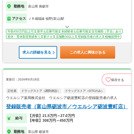
勤務地
富山県 南砺市
アクセス
ＪＲ城端線 福野(富山)駅
年収450万円以上可
新卒も応募可能
未経験者も応募可能
住宅補助（手当）あり
産休・育休取得実績有り
駅チカ
店舗数30以上
登録販売者の求人
積極採用中
求人の詳細を見る
この求人に興味がある
更新日：2026年6月18日
保存する
正社員
ドラッグストア（調剤併設）
ドラッグストア（OTCのみ）
ウエルシア薬局株式会社 ウエルシア砺波豊町店の登録販売者の求人
登録販売者（富山県砺波市／ウエルシア砺波豊町店）
【月収】21.5万円～27.0万円
給与
【年収】308万円～450万円
勤務地
富山県 砺波市