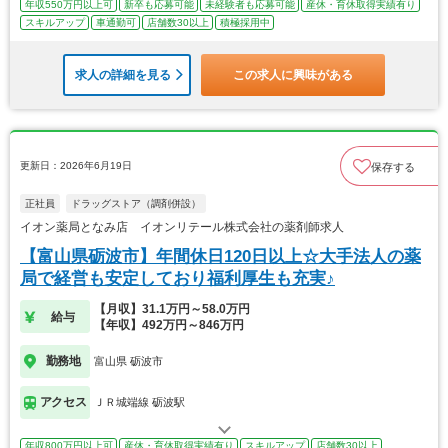
年収550万円以上可
新卒も応募可能
未経験者も応募可能
産休・育休取得実績有り
スキルアップ
車通勤可
店舗数30以上
積極採用中
求人の詳細を見る
この求人に興味がある
更新日：2026年6月19日
保存する
正社員
ドラッグストア（調剤併設）
イオン薬局となみ店 イオンリテール株式会社の薬剤師求人
【富山県砺波市】年間休日120日以上☆大手法人の薬
局で経営も安定しており福利厚生も充実♪
【月収】31.1万円～58.0万円
給与
【年収】492万円～846万円
勤務地
富山県 砺波市
アクセス
ＪＲ城端線 砺波駅
年収800万円以上可
産休・育休取得実績有り
スキルアップ
店舗数30以上