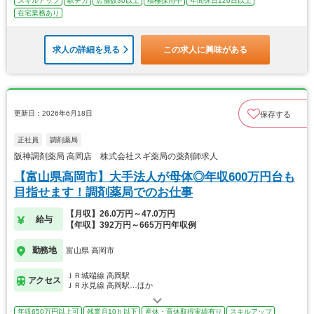
スキルアップ
駅チカ
店舗数30以上
積極採用中
年間休日120日以上
在宅業務あり
求人の詳細を見る
この求人に興味がある
更新日：2026年6月18日
保存する
正社員
調剤薬局
阪神調剤薬局 高岡店 株式会社スギ薬局の薬剤師求人
【富山県高岡市】大手法人が母体◎年収600万円台も
目指せます！調剤薬局でのお仕事
【月収】26.0万円～47.0万円
給与
【年収】392万円～665万円年収例
勤務地
富山県 高岡市
ＪＲ城端線 高岡駅
アクセス
ＪＲ氷見線 高岡駅…ほか
年収650万円以上可
残業月10ｈ以下
産休・育休取得実績有り
スキルアップ