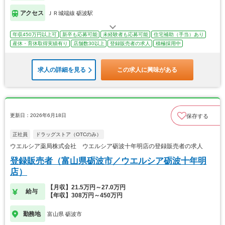
アクセス
ＪＲ城端線 砺波駅
年収450万円以上可
新卒も応募可能
未経験者も応募可能
住宅補助（手当）あり
産休・育休取得実績有り
店舗数30以上
登録販売者の求人
積極採用中
求人の詳細を見る
この求人に興味がある
更新日：2026年6月18日
保存する
正社員
ドラッグストア（OTCのみ）
ウエルシア薬局株式会社 ウエルシア砺波十年明店の登録販売者の求人
登録販売者（富山県砺波市／ウエルシア砺波十年明
店）
【月収】21.5万円～27.0万円
給与
【年収】308万円～450万円
勤務地
富山県 砺波市