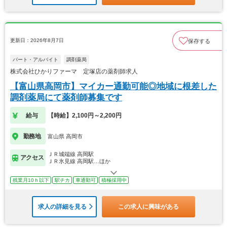
更新日：2026年8月7日
保存する
パート・アルバイト
調剤薬局
株式会社ひかりファーマ 定塚店の薬剤師求人
【富山県高岡市】マイカー通勤可能◎地域に根差した
調剤薬局にて薬剤師募集です
給与
【時給】2,100円～2,200円
勤務地
富山県 高岡市
ＪＲ城端線 高岡駅
アクセス
ＪＲ氷見線 高岡駅…ほか
残業月10ｈ以下
駅チカ
車通勤可
積極採用中
求人の詳細を見る
この求人に興味がある