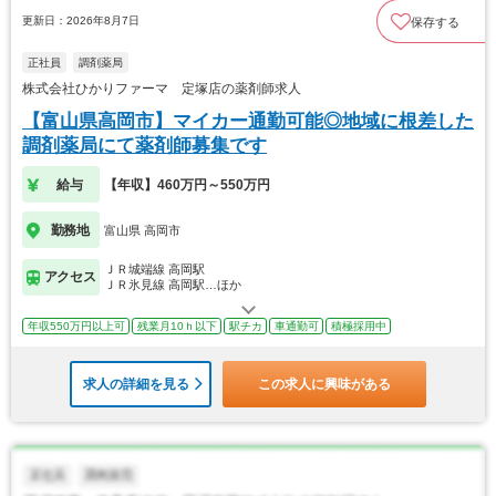
更新日：2026年8月7日
保存する
正社員
調剤薬局
株式会社ひかりファーマ 定塚店の薬剤師求人
【富山県高岡市】マイカー通勤可能◎地域に根差した
調剤薬局にて薬剤師募集です
給与
【年収】460万円～550万円
勤務地
富山県 高岡市
ＪＲ城端線 高岡駅
アクセス
ＪＲ氷見線 高岡駅…ほか
年収550万円以上可
残業月10ｈ以下
駅チカ
車通勤可
積極採用中
求人の詳細を見る
この求人に興味がある