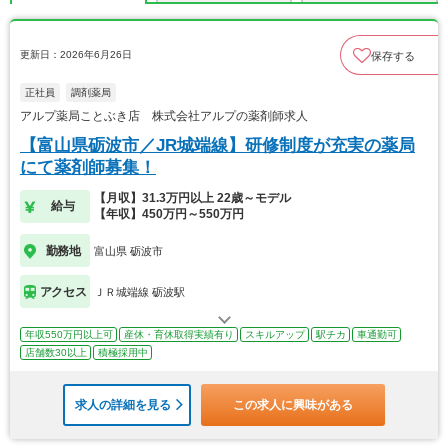
更新日：2026年6月26日
保存する
正社員
調剤薬局
アルプ薬局ことぶき店 株式会社アルプの薬剤師求人
【富山県砺波市／JR城端線】研修制度が充実の薬局
にて薬剤師募集！
【月収】31.3万円以上 22歳～モデル
給与
【年収】450万円～550万円
勤務地
富山県 砺波市
アクセス
ＪＲ城端線 砺波駅
年収550万円以上可
産休・育休取得実績有り
スキルアップ
駅チカ
車通勤可
店舗数30以上
積極採用中
求人の詳細を見る
この求人に興味がある