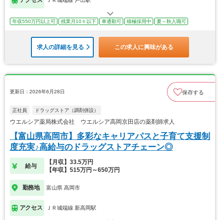
アクセス
ＪＲ城端線 戸出駅
年収550万円以上可
残業月10ｈ以下
車通勤可
積極採用中
夏～秋入職可
求人の詳細を見る
この求人に興味がある
更新日：2026年6月28日
保存する
正社員
ドラッグストア（調剤併設）
ウエルシア薬局株式会社 ウエルシア高岡京田店の薬剤師求人
【富山県高岡市】多彩なキャリアパスと子育て支援制
度充実♪高給与のドラッグストアチェーン◎
【月収】33.5万円
給与
【年収】515万円～650万円
勤務地
富山県 高岡市
アクセス
ＪＲ城端線 新高岡駅