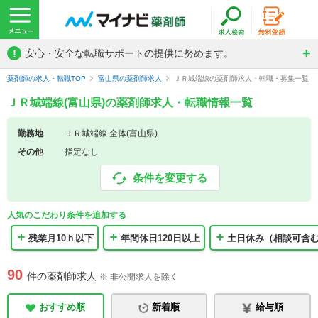
!
安心・安全な転職サポートの提供に努めます。
薬剤師の求人・転職TOP
富山県の薬剤師求人
ＪＲ城端線の薬剤師求人・転職・募集一覧
ＪＲ城端線(富山県)の薬剤師求人・転職情報一覧
勤務地
ＪＲ城端線 全体(富山県)
その他
指定なし
条件を変更する
人気のこだわり条件を追加する
残業月10ｈ以下
年間休日120日以上
土日休み（相談可含
90
件の薬剤師求人
※ 非公開求人を除く
おすすめ順
新着順
給与順