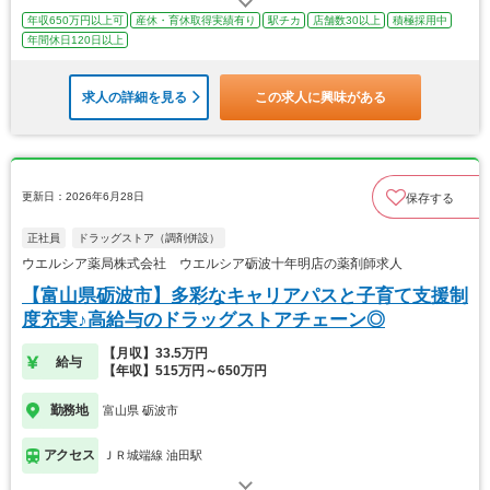
年収650万円以上可
産休・育休取得実績有り
駅チカ
店舗数30以上
積極採用中
年間休日120日以上
求人の詳細を見る
この求人に興味がある
更新日：2026年6月28日
保存する
正社員
ドラッグストア（調剤併設）
ウエルシア薬局株式会社 ウエルシア砺波十年明店の薬剤師求人
【富山県砺波市】多彩なキャリアパスと子育て支援制
度充実♪高給与のドラッグストアチェーン◎
【月収】33.5万円
給与
【年収】515万円～650万円
勤務地
富山県 砺波市
アクセス
ＪＲ城端線 油田駅