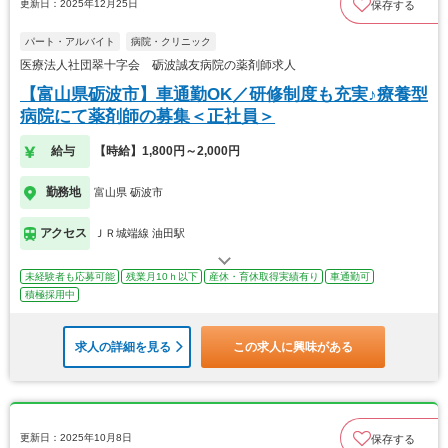
更新日：2025年12月25日
保存する
パート・アルバイト
病院・クリニック
医療法人社団翠十字会 砺波誠友病院の薬剤師求人
【富山県砺波市】車通勤OK／研修制度も充実♪療養型
病院にて薬剤師の募集＜正社員＞
給与
【時給】1,800円～2,000円
勤務地
富山県 砺波市
アクセス
ＪＲ城端線 油田駅
未経験者も応募可能
残業月10ｈ以下
産休・育休取得実績有り
車通勤可
積極採用中
求人の詳細を見る
この求人に興味がある
更新日：2025年10月8日
保存する