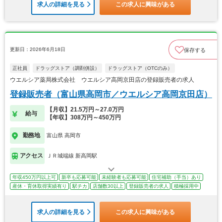
求人の詳細を見る
この求人に興味がある
更新日：2026年6月18日
保存する
正社員
ドラッグストア（調剤併設）
ドラッグストア（OTCのみ）
ウエルシア薬局株式会社 ウエルシア高岡京田店の登録販売者の求人
登録販売者（富山県高岡市／ウエルシア高岡京田店）
【月収】21.5万円～27.0万円
給与
【年収】308万円～450万円
勤務地
富山県 高岡市
アクセス
ＪＲ城端線 新高岡駅
年収450万円以上可
新卒も応募可能
未経験者も応募可能
住宅補助（手当）あり
産休・育休取得実績有り
駅チカ
店舗数30以上
登録販売者の求人
積極採用中
求人の詳細を見る
この求人に興味がある