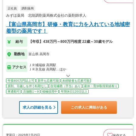
正社員
調剤薬局
みずほ薬局 北陸調剤薬局株式会社の薬剤師求人
【富山県高岡市】研修・教育に力を入れている地域密
着型の薬局です！
給与
【年収】438万円～800万円程度 22歳～30歳モデル
勤務地
富山県 高岡市
ＪＲ城端線 高岡駅
アクセス
ＪＲ氷見線 高岡駅…ほか
年収800万円以上可
新卒も応募可能
未経験者も応募可能
原則、引越しを伴う転勤なし
住宅補助（手当）あり
産休・育休取得実績有り
車通勤可
店舗数1～9
積極採用中
年間休日120日以上
求人の詳細を見る
この求人に興味がある
更新日：2025年7月25日
保存する