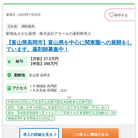
更新日：2025年7月25日
保存する
正社員
調剤薬局
駅南あさがお薬局 株式会社アモールの薬剤師求人
【富山県高岡市】富山県を中心に関東圏への展開をし
ています。薬剤師募集中！
【月収】27.5万円
給与
【年収】398万円
勤務地
富山県 高岡市
ＪＲ城端線 高岡駅
アクセス
ＪＲ氷見線 高岡駅…ほか
年収350万円以上可
新卒も応募可能
未経験者も応募可能
原則、引越しを伴う転勤なし
残業月10ｈ以下
住宅補助（手当）あり
産休・育休取得実績有り
スキルアップ
駅チカ
車通勤可
店舗数10～29
積極採用中
年間休日120日以上
求人の詳細を見る
この求人に興味がある