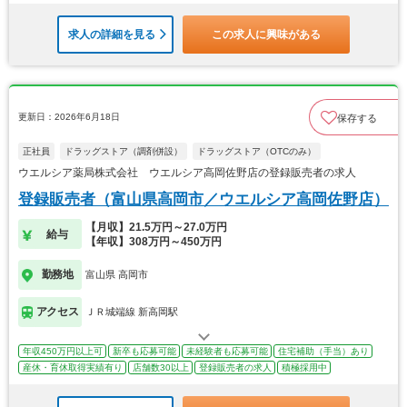
求人の詳細を見る
この求人に興味がある
更新日：2026年6月18日
保存する
正社員
ドラッグストア（調剤併設）
ドラッグストア（OTCのみ）
ウエルシア薬局株式会社 ウエルシア高岡佐野店の登録販売者の求人
登録販売者（富山県高岡市／ウエルシア高岡佐野店）
【月収】21.5万円～27.0万円
給与
【年収】308万円～450万円
勤務地
富山県 高岡市
アクセス
ＪＲ城端線 新高岡駅
年収450万円以上可
新卒も応募可能
未経験者も応募可能
住宅補助（手当）あり
産休・育休取得実績有り
店舗数30以上
登録販売者の求人
積極採用中