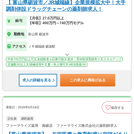
【 富山県砺波市／JR城端線】企業規模拡大中！大手
調剤併設ドラッグチェーンの薬剤師求人！
【月収】27.0万円以上
給与
【年収】400万円～740万円モデル
勤務地
富山県 砺波市
アクセス
ＪＲ城端線 砺波駅
年収700万円以上可
未経験者も応募可能
産休・育休取得実績有り
スキルアップ
店舗数30以上
積極採用中
夏～秋入職可
WEB面接OK
求人の詳細を見る
この求人に興味がある
更新日：2026年6月18日
保存する
正社員
調剤薬局
ファーマライズ薬局 南砺店 ファーマライズ株式会社の薬剤師求人