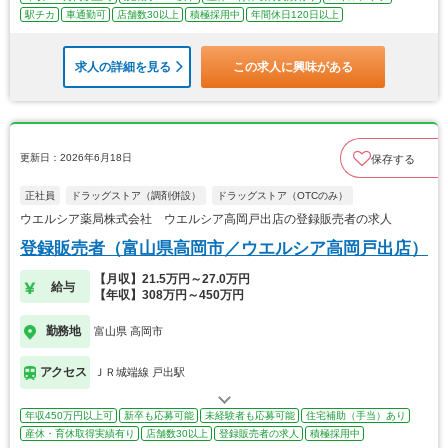
駅チカ
車通勤可
店舗数30以上
積極採用中
年間休日120日以上
求人の詳細を見る
この求人に興味がある
更新日：2026年6月18日
保存する
正社員
ドラッグストア（調剤併設）
ドラッグストア（OTCのみ）
ウエルシア薬局株式会社 ウエルシア高岡戸出店の登録販売者の求人
登録販売者（富山県高岡市／ウエルシア高岡戸出店）
【月収】21.5万円～27.0万円
給与
【年収】308万円～450万円
勤務地
富山県 高岡市
アクセス
ＪＲ城端線 戸出駅
年収450万円以上可
新卒も応募可能
未経験者も応募可能
住宅補助（手当）あり
産休・育休取得実績有り
店舗数30以上
登録販売者の求人
積極採用中