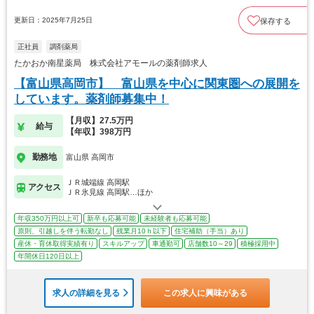
更新日：2025年7月25日
保存する
正社員
調剤薬局
たかおか南星薬局 株式会社アモールの薬剤師求人
【富山県高岡市】 富山県を中心に関東圏への展開を
しています。薬剤師募集中！
【月収】27.5万円
給与
【年収】398万円
勤務地
富山県 高岡市
ＪＲ城端線 高岡駅
アクセス
ＪＲ氷見線 高岡駅…ほか
年収350万円以上可
新卒も応募可能
未経験者も応募可能
原則、引越しを伴う転勤なし
残業月10ｈ以下
住宅補助（手当）あり
産休・育休取得実績有り
スキルアップ
車通勤可
店舗数10～29
積極採用中
年間休日120日以上
求人の詳細を見る
この求人に興味がある