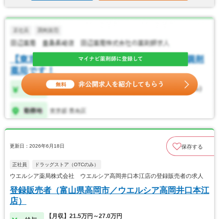
更新日：2026年6月18日
保存する
正社員
ドラッグストア（OTCのみ）
ウエルシア薬局株式会社 ウエルシア高岡井口本江店の登録販売者の求人
登録販売者（富山県高岡市／ウエルシア高岡井口本江
店）
【月収】21.5万円～27.0万円