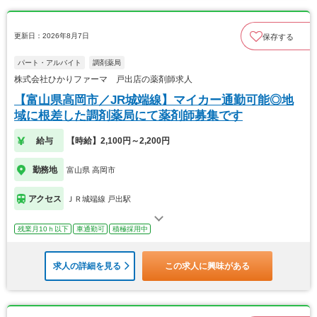
更新日：2026年8月7日
保存する
パート・アルバイト
調剤薬局
株式会社ひかりファーマ 戸出店の薬剤師求人
【富山県高岡市／JR城端線】マイカー通勤可能◎地
域に根差した調剤薬局にて薬剤師募集です
給与
【時給】2,100円～2,200円
勤務地
富山県 高岡市
アクセス
ＪＲ城端線 戸出駅
残業月10ｈ以下
車通勤可
積極採用中
求人の詳細を見る
この求人に興味がある