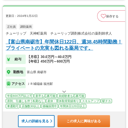
更新日：2024年1月22日
保存する
正社員
調剤薬局
チューリップ 天神町薬局 チューリップ調剤株式会社の薬剤師求人
【富山県南砺市】年間休日122日、週38.45時間勤務！
プライベートの充実も図れる薬局です。
【月収】30.0万円～40.0万円
給与
【年収】450万円～600万円
勤務地
富山県 南砺市
アクセス
ＪＲ城端線 福光駅
年収600万円以上可
新卒も応募可能
未経験者も応募可能
原則、引越しを伴う転勤なし
産休・育休取得実績有り
スキルアップ
駅チカ
車通勤可
店舗数30以上
積極採用中
年間休日120日以上
求人の詳細を見る
この求人に興味がある