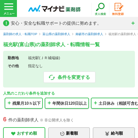
!
安心・安全な転職サポートの提供に努めます。
薬剤師の求人・転職TOP
富山県の薬剤師求人
南砺市の薬剤師求人
福光駅の薬剤師求人
福光駅(富山県)の薬剤師求人・転職情報一覧
勤務地
福光駅(ＪＲ城端線)
その他
指定なし
条件を変更する
人気のこだわり条件を追加する
残業月10ｈ以下
年間休日120日以上
土日休み（相談可含
6
件の薬剤師求人
※ 非公開求人を除く
おすすめ順
新着順
給与順