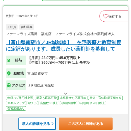
更新日：2026年6月18日
保存する
正社員
調剤薬局
ファーマライズ薬局 福光店 ファーマライズ株式会社の薬剤師求人
【富山県南砺市／JR城端線】 在宅医療と教育制度
に定評があります。成長したい薬剤師を募集して
【月収】23.0万円～45.0万円以上
給与
【年収】360万円～700万円以上 モデル
勤務地
富山県 南砺市
アクセス
ＪＲ城端線 福光駅
年収700万円以上可
新卒も応募可能
未経験者も応募可能
産休・育休取得実績有り
スキルアップ
駅チカ
店舗数30以上
積極採用中
年間休日120日以上
在宅業務あり
求人の詳細を見る
この求人に興味がある