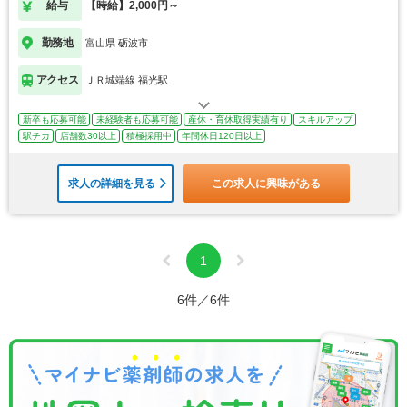
給与
【時給】2,000円～
勤務地
富山県 砺波市
アクセス
ＪＲ城端線 福光駅
新卒も応募可能
未経験者も応募可能
産休・育休取得実績有り
スキルアップ
駅チカ
店舗数30以上
積極採用中
年間休日120日以上
求人の詳細を見る
この求人に興味がある
1
6件／6件