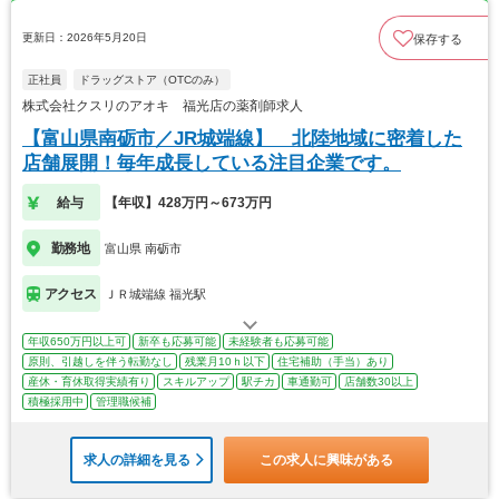
更新日：2026年5月20日
保存する
正社員
ドラッグストア（OTCのみ）
株式会社クスリのアオキ 福光店の薬剤師求人
【富山県南砺市／JR城端線】 北陸地域に密着した
店舗展開！毎年成長している注目企業です。
給与
【年収】428万円～673万円
勤務地
富山県 南砺市
アクセス
ＪＲ城端線 福光駅
年収650万円以上可
新卒も応募可能
未経験者も応募可能
原則、引越しを伴う転勤なし
残業月10ｈ以下
住宅補助（手当）あり
産休・育休取得実績有り
スキルアップ
駅チカ
車通勤可
店舗数30以上
積極採用中
管理職候補
求人の詳細を見る
この求人に興味がある