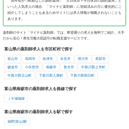
「高年収かつ転勤なしの調剤薬局」「土日休み＋平日休みの調剤薬局」と
いった人気求人の場合、「マイナビ薬剤師」に登録済みの方に優先的にご
紹介してしまうこともあるためサイトには求人情報が掲載されないことも
あります。
薬剤師のサイト「マイナビ薬剤師」では、希望通りの求人を無料でご紹介。大手
だから安心！厚生労働大臣認可の転職支援サービスです。
富山県の薬剤師求人を市区町村で探す
富山市
高岡市
魚津市
氷見市
滑川市
黒部市
砺波市
小矢部市
南砺市
射水市
中新川郡上市町
中新川郡立山町
下新川郡入善町
下新川郡朝日町
富山県南砺市の薬剤師求人を路線で探す
ＪＲ城端線
富山県南砺市の薬剤師求人を駅で探す
福野(富山)駅