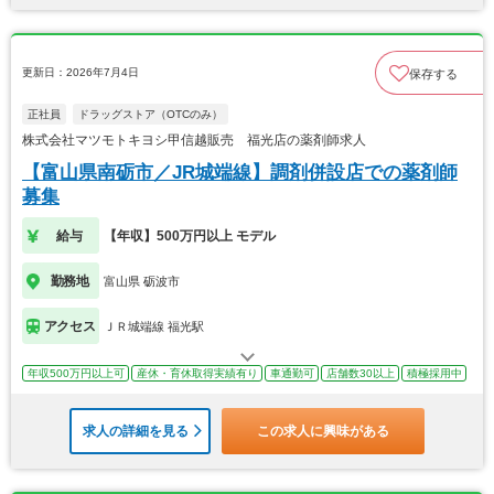
更新日：2026年7月4日
保存する
正社員
ドラッグストア（OTCのみ）
株式会社マツモトキヨシ甲信越販売 福光店の薬剤師求人
【富山県南砺市／JR城端線】調剤併設店での薬剤師
募集
給与
【年収】500万円以上 モデル
勤務地
富山県 砺波市
アクセス
ＪＲ城端線 福光駅
年収500万円以上可
産休・育休取得実績有り
車通勤可
店舗数30以上
積極採用中
求人の詳細を見る
この求人に興味がある