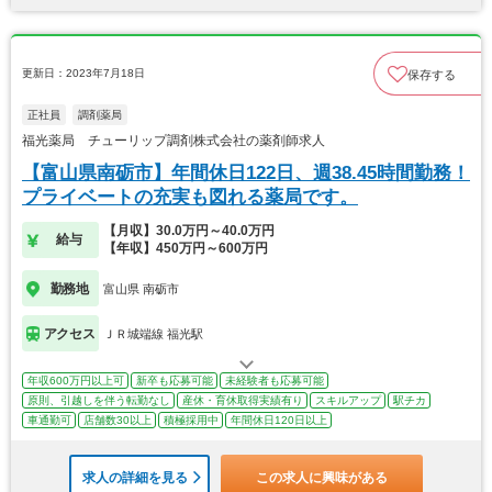
更新日：2023年7月18日
保存する
正社員
調剤薬局
福光薬局 チューリップ調剤株式会社の薬剤師求人
【富山県南砺市】年間休日122日、週38.45時間勤務！
プライベートの充実も図れる薬局です。
【月収】30.0万円～40.0万円
給与
【年収】450万円～600万円
勤務地
富山県 南砺市
アクセス
ＪＲ城端線 福光駅
年収600万円以上可
新卒も応募可能
未経験者も応募可能
原則、引越しを伴う転勤なし
産休・育休取得実績有り
スキルアップ
駅チカ
車通勤可
店舗数30以上
積極採用中
年間休日120日以上
求人の詳細を見る
この求人に興味がある