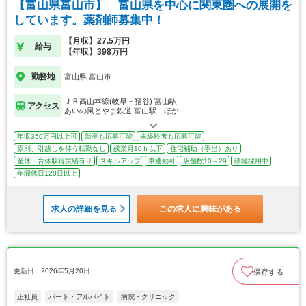
【富山県富山市】 富山県を中心に関東圏への展開を
しています。薬剤師募集中！
【月収】27.5万円
給与
【年収】398万円
勤務地
富山県 富山市
ＪＲ高山本線(岐阜－猪谷) 富山駅
アクセス
あいの風とやま鉄道 富山駅…ほか
年収350万円以上可
新卒も応募可能
未経験者も応募可能
原則、引越しを伴う転勤なし
残業月10ｈ以下
住宅補助（手当）あり
産休・育休取得実績有り
スキルアップ
車通勤可
店舗数10～29
積極採用中
年間休日120日以上
求人の詳細を見る
この求人に興味がある
更新日：2026年5月20日
保存する
正社員
パート・アルバイト
病院・クリニック