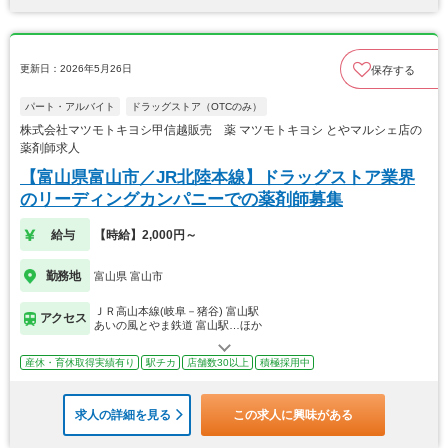
更新日：2026年5月26日
保存する
パート・アルバイト
ドラッグストア（OTCのみ）
株式会社マツモトキヨシ甲信越販売 薬 マツモトキヨシ とやマルシェ店の
薬剤師求人
【富山県富山市／JR北陸本線】ドラッグストア業界
のリーディングカンパニーでの薬剤師募集
給与
【時給】2,000円～
勤務地
富山県 富山市
ＪＲ高山本線(岐阜－猪谷) 富山駅
アクセス
あいの風とやま鉄道 富山駅…ほか
産休・育休取得実績有り
駅チカ
店舗数30以上
積極採用中
求人の詳細を見る
この求人に興味がある