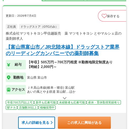
更新日：2026年7月4日
保存する
正社員
ドラッグストア（OTCのみ）
株式会社マツモトキヨシ甲信越販売 薬 マツモトキヨシ とやマルシェ店の
薬剤師求人
【富山県富山市／JR北陸本線】ドラッグストア業界
のリーディングカンパニーでの薬剤師募集
【年収】505万円～700万円程度 ※勤務地限定制度あり
給与
【時給】2,000円～
勤務地
富山県 富山市
ＪＲ高山本線(岐阜－猪谷) 富山駅
アクセス
あいの風とやま鉄道 富山駅…ほか
年収700万円以上可
新卒も応募可能
未経験者も応募可能
産休・育休取得実績有り
駅チカ
店舗数30以上
積極採用中
求人の詳細を見る
この求人に興味がある