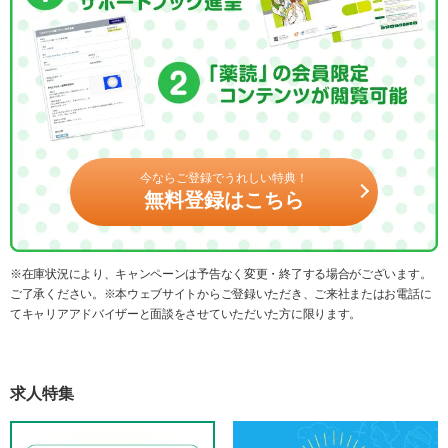
今ならご登録でうれしい特典！
無料登録はこちら
※在庫状況により、キャンペーンは予告なく変更・終了する場合がございます。
ご了承ください。※本ウェブサイトからご登録いただき、ご来社またはお電話に
てキャリアアドバイザーと面談をさせていただいた方に限ります。
求人特集