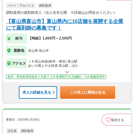
パート・アルバイト
調剤薬局
調剤薬局の薬剤師求人（法人名非公開 ※詳細はお問合せください）
【富山県富山市】富山県内に10店舗を展開する企業
にて薬剤師の募集です！
給与
【時給】1,800円～2,500円
勤務地
富山県 富山市
ＪＲ高山本線(岐阜－猪谷) 富山駅
アクセス
あいの風とやま鉄道 富山駅…ほか
産休・育休取得実績有り
駅チカ
車通勤可
店舗数1～9
積極採用中
求人の詳細を見る
この求人に興味がある
更新日：2025年1月28日
保存する
正社員
調剤薬局