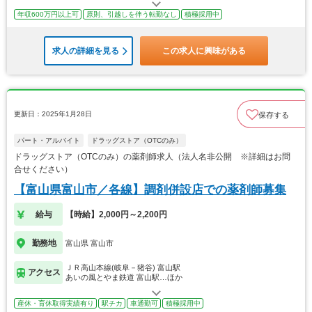
年収600万円以上可
原則、引越しを伴う転勤なし
積極採用中
求人の詳細を見る
この求人に興味がある
更新日：2025年1月28日
保存する
パート・アルバイト
ドラッグストア（OTCのみ）
ドラッグストア（OTCのみ）の薬剤師求人（法人名非公開 ※詳細はお問
合せください）
【富山県富山市／各線】調剤併設店での薬剤師募集
給与
【時給】2,000円～2,200円
勤務地
富山県 富山市
ＪＲ高山本線(岐阜－猪谷) 富山駅
アクセス
あいの風とやま鉄道 富山駅…ほか
産休・育休取得実績有り
駅チカ
車通勤可
積極採用中