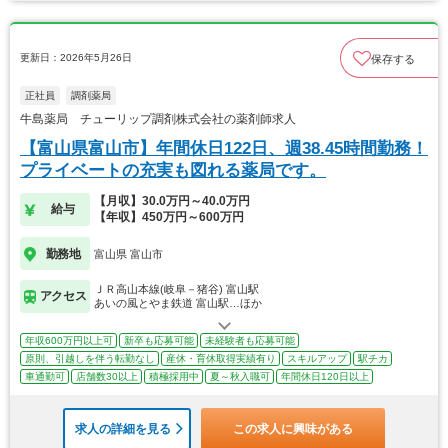
更新日：2026年5月26日
保存する
正社員
調剤薬局
牛島薬局 チューリップ調剤株式会社の薬剤師求人
【富山県富山市】年間休日122日、週38.45時間勤務！
プライベートの充実も図れる薬局です。
【月収】30.0万円～40.0万円
給与
【年収】450万円～600万円
勤務地
富山県 富山市
ＪＲ高山本線(岐阜－猪谷) 富山駅
アクセス
あいの風とやま鉄道 富山駅…ほか
年収600万円以上可
新卒も応募可能
未経験者も応募可能
原則、引越しを伴う転勤なし
産休・育休取得実績有り
スキルアップ
駅チカ
車通勤可
店舗数30以上
積極採用中
夏～秋入職可
年間休日120日以上
求人の詳細を見る
この求人に興味がある