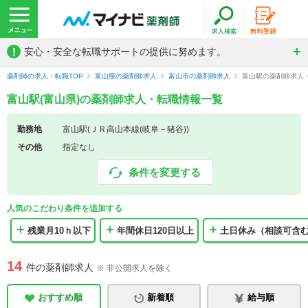
!
安心・安全な転職サポートの提供に努めます。
薬剤師の求人・転職TOP
富山県の薬剤師求人
富山市の薬剤師求人
富山駅の薬剤師求人
富山駅(富山県)の薬剤師求人・転職情報一覧
勤務地
富山駅(ＪＲ高山本線(岐阜－猪谷))
その他
指定なし
条件を変更する
人気のこだわり条件を追加する
残業月10ｈ以下
年間休日120日以上
土日休み（相談可含
14
件の薬剤師求人
※ 非公開求人を除く
おすすめ順
新着順
給与順