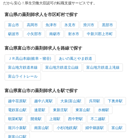
だから安心！厚生労働大臣認可の転職支援サービスです。
富山県の薬剤師求人を市区町村で探す
富山市
高岡市
魚津市
氷見市
滑川市
黒部市
砺波市
小矢部市
南砺市
射水市
中新川郡上市町
富山県富山市の薬剤師求人を路線で探す
ＪＲ高山本線(岐阜－猪谷)
あいの風とやま鉄道
富山地方鉄道本線
富山地方鉄道立山線
富山地方鉄道上滝線
富山ライトレール
富山県富山市の薬剤師求人を駅で探す
越中荏原駅
越中八尾駅
大泉(富山)駅
呉羽駅
下奥井駅
電鉄富山駅
速星駅
東新庄駅
東富山駅
水橋駅
朝菜町駅
開発駅
上堀駅
西中野駅
不二越駅
堀川小泉駅
南富山駅
小杉(地鉄)駅
婦中鵜坂駅
富山駅
新富山口駅