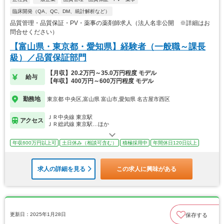
臨床開発（QA、QC、DM、統計解析など）
品質管理・品質保証・PV・薬事の薬剤師求人（法人名非公開 ※詳細はお
問合せください）
【富山県・東京都・愛知県】経験者（一般職～課長
級）／品質保証部門
【月収】20.2万円～35.0万円程度 モデル
給与
【年収】400万円～600万円程度 モデル
勤務地
東京都 中央区,富山県 富山市,愛知県 名古屋市西区
ＪＲ中央線 東京駅
アクセス
ＪＲ総武線 東京駅…ほか
年収600万円以上可
土日休み（相談可含む）
積極採用中
年間休日120日以上
求人の詳細を見る
この求人に興味がある
更新日：2025年1月28日
保存する