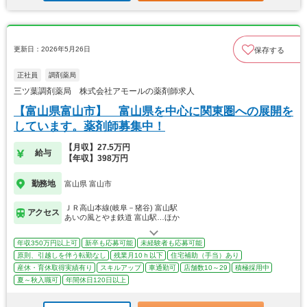
更新日：2026年5月26日
保存する
正社員
調剤薬局
三ツ葉調剤薬局 株式会社アモールの薬剤師求人
【富山県富山市】 富山県を中心に関東圏への展開を
しています。薬剤師募集中！
【月収】27.5万円
給与
【年収】398万円
勤務地
富山県 富山市
ＪＲ高山本線(岐阜－猪谷) 富山駅
アクセス
あいの風とやま鉄道 富山駅…ほか
年収350万円以上可
新卒も応募可能
未経験者も応募可能
原則、引越しを伴う転勤なし
残業月10ｈ以下
住宅補助（手当）あり
産休・育休取得実績有り
スキルアップ
車通勤可
店舗数10～29
積極採用中
夏～秋入職可
年間休日120日以上