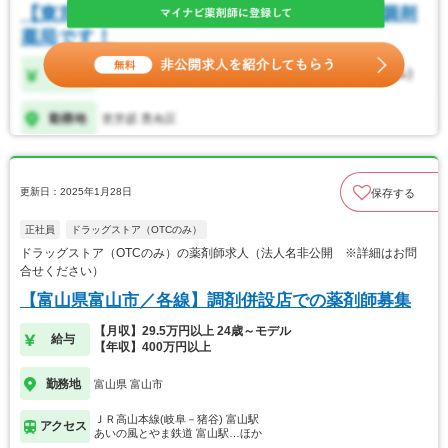
更新日：2025年1月28日
保存する
正社員
ドラッグストア（OTCのみ）
ドラッグストア（OTCのみ）の薬剤師求人（法人名非公開 ※詳細はお問
合せください）
【富山県富山市／各線】調剤併設店での薬剤師募集
【月収】29.5万円以上 24歳～モデル
給与
【年収】400万円以上
勤務地
富山県 富山市
ＪＲ高山本線(岐阜－猪谷) 富山駅
アクセス
あいの風とやま鉄道 富山駅…ほか