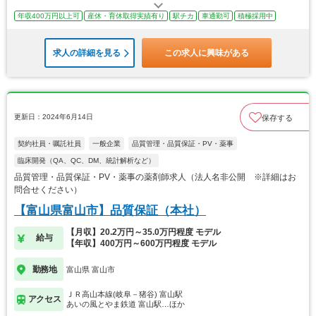
年収400万円以上可
産休・育休取得実績有り
駅チカ
車通勤可
積極採用中
求人の詳細を見る
この求人に興味がある
更新日：2024年6月14日
保存する
契約社員・嘱託社員
一般企業
品質管理・品質保証・PV・薬事
臨床開発（QA、QC、DM、統計解析など）
品質管理・品質保証・PV・薬事の薬剤師求人（法人名非公開 ※詳細はお
問合せください）
【富山県富山市】品質保証（本社）
【月収】20.2万円～35.0万円程度 モデル
給与
【年収】400万円～600万円程度 モデル
勤務地
富山県 富山市
ＪＲ高山本線(岐阜－猪谷) 富山駅
アクセス
あいの風とやま鉄道 富山駅…ほか