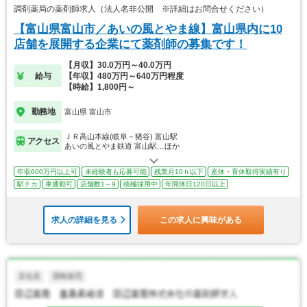
調剤薬局の薬剤師求人（法人名非公開 ※詳細はお問合せください）
【富山県富山市／あいの風とやま線】富山県内に10
店舗を展開する企業にて薬剤師の募集です！
【月収】30.0万円～40.0万円
給与
【年収】480万円～640万円程度
【時給】1,800円～
勤務地
富山県 富山市
ＪＲ高山本線(岐阜－猪谷) 富山駅
アクセス
あいの風とやま鉄道 富山駅…ほか
年収600万円以上可
未経験者も応募可能
残業月10ｈ以下
産休・育休取得実績有り
駅チカ
車通勤可
店舗数1～9
積極採用中
年間休日120日以上
求人の詳細を見る
この求人に興味がある