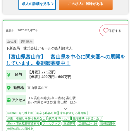
求人の詳細を見る
この求人に興味がある
更新日：2025年7月25日
保存する
正社員
調剤薬局
下新薬局 株式会社アモールの薬剤師求人
【富山県富山市】 富山県を中心に関東圏への展開を
しています。薬剤師募集中！
【月収】27.5万円
給与
【年収】400万円～600万円
勤務地
富山県 富山市
ＪＲ高山本線(岐阜－猪谷) 富山駅
アクセス
あいの風とやま鉄道 富山駅…ほか
年収600万円以上可
新卒も応募可能
未経験者も応募可能
原則、引越しを伴う転勤なし
残業月10ｈ以下
住宅補助（手当）あり
産休・育休取得実績有り
スキルアップ
車通勤可
店舗数10～29
積極採用中
年間休日120日以上