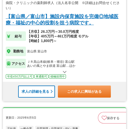
病院・クリニックの薬剤師求人（法人名非公開 ※詳細はお問合せくださ
い）
【富山県／富山市】施設内保育施設を完備◎地域医
療・福祉の中心的役割を担う病院です。
【月収】26.3万円～30.0万円程度
給与
【年収】405万円～461万円程度 モデル
【時給】1,800円～
勤務地
富山県 富山市
ＪＲ高山本線(岐阜－猪谷) 富山駅
アクセス
あいの風とやま鉄道 富山駅…ほか
年収450万円以上可
車通勤可
積極採用中
求人の詳細を見る
この求人に興味がある
更新日：2025年6月5日
保存する
正社員
一般企業
品質管理・品質保証・PV・薬事