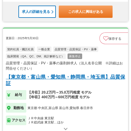
求人の詳細を見る
この求人に興味がある
更新日：2025年5月30日
保存する
契約社員・嘱託社員
一般企業
品質管理・品質保証・PV・薬事
臨床開発（QA、QC、DM、統計解析など）
募集停止
品質管理・品質保証・PV・薬事の薬剤師求人（法人名非公開 ※詳細はお
問合せください）
【東京都・富山県・愛知県・静岡県・埼玉県】品質保
証
【月収】20.2万円～35.0万円程度 モデル
給与
【年収】400万円～600万円程度 モデル
勤務地
東京都 中央区,富山県 富山市,愛知県 春日井市
ＪＲ中央線 東京駅
アクセス
ＪＲ総武線 東京駅…ほか