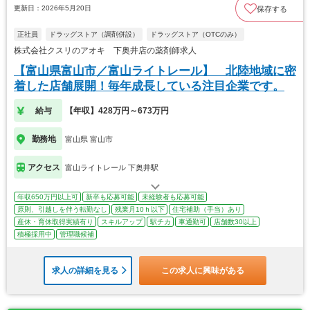
更新日：2026年5月20日
保存する
正社員
ドラッグストア（調剤併設）
ドラッグストア（OTCのみ）
株式会社クスリのアオキ 下奥井店の薬剤師求人
【富山県富山市／富山ライトレール】 北陸地域に密
着した店舗展開！毎年成長している注目企業です。
給与
【年収】428万円～673万円
勤務地
富山県 富山市
アクセス
富山ライトレール 下奥井駅
年収650万円以上可
新卒も応募可能
未経験者も応募可能
原則、引越しを伴う転勤なし
残業月10ｈ以下
住宅補助（手当）あり
産休・育休取得実績有り
スキルアップ
駅チカ
車通勤可
店舗数30以上
積極採用中
管理職候補
求人の詳細を見る
この求人に興味がある