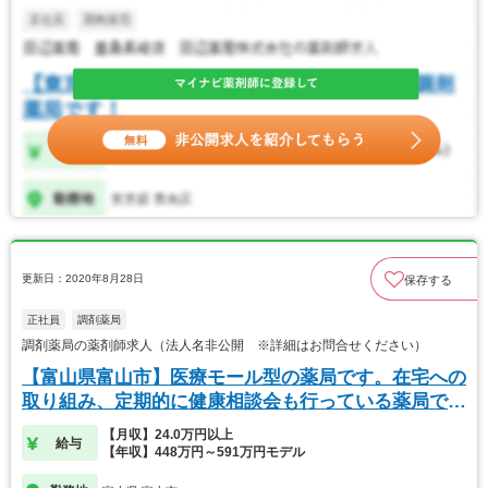
更新日：2020年8月28日
保存する
正社員
調剤薬局
調剤薬局の薬剤師求人（法人名非公開 ※詳細はお問合せください）
【富山県富山市】医療モール型の薬局です。在宅への
取り組み、定期的に健康相談会も行っている薬局で
す。
【月収】24.0万円以上
給与
【年収】448万円～591万円モデル