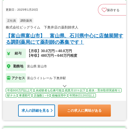
更新日：2025年1月20日
保存する
正社員
調剤薬局
株式会社ビッグライム 下奥井店の薬剤師求人
【富山県富山市】 富山県、石川県中心に店舗展開す
る調剤薬局にて薬剤師の募集です！
【月収】30.0万円～40.0万円
給与
【年収】480万円～640万円程度
勤務地
富山県 富山市
アクセス
富山ライトレール 下奥井駅
年収600万円以上可
未経験者も応募可能
残業月10ｈ以下
産休・育休取得実績有り
駅チカ
車通勤可
店舗数1～9
積極採用中
年間休日120日以上
求人の詳細を見る
この求人に興味がある