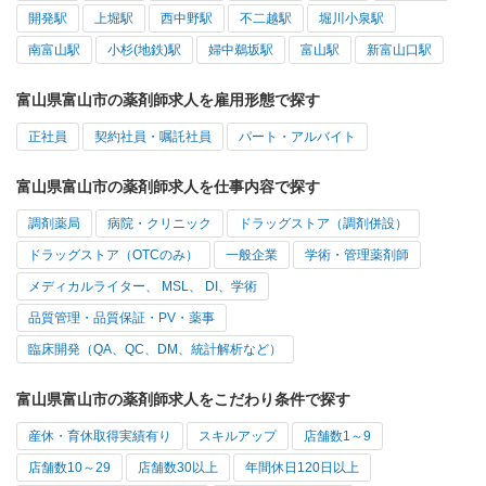
開発駅
上堀駅
西中野駅
不二越駅
堀川小泉駅
南富山駅
小杉(地鉄)駅
婦中鵜坂駅
富山駅
新富山口駅
富山県富山市の薬剤師求人を雇用形態で探す
正社員
契約社員・嘱託社員
パート・アルバイト
富山県富山市の薬剤師求人を仕事内容で探す
調剤薬局
病院・クリニック
ドラッグストア（調剤併設）
ドラッグストア（OTCのみ）
一般企業
学術・管理薬剤師
メディカルライター、 MSL、 DI、学術
品質管理・品質保証・PV・薬事
臨床開発（QA、QC、DM、統計解析など）
富山県富山市の薬剤師求人をこだわり条件で探す
産休・育休取得実績有り
スキルアップ
店舗数1～9
店舗数10～29
店舗数30以上
年間休日120日以上