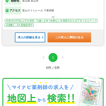
勤務地
富山県 富山市
アクセス
富山ライトレール 下奥井駅
年収550万円以上可
原則、引越しを伴う転勤なし
残業月10ｈ以下
スキルアップ
店舗数1～9
積極採用中
求人の詳細を見る
この求人に興味がある
1
6件／6件