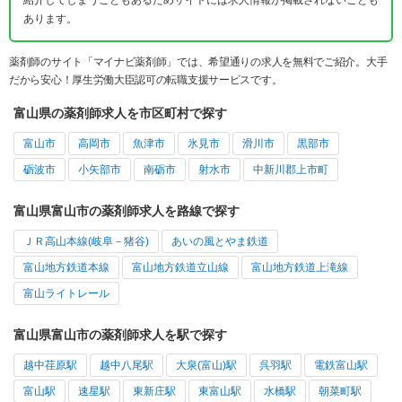
紹介してしまうこともあるためサイトには求人情報が掲載されないことも
あります。
薬剤師のサイト「マイナビ薬剤師」では、希望通りの求人を無料でご紹介。大手
だから安心！厚生労働大臣認可の転職支援サービスです。
富山県の薬剤師求人を市区町村で探す
富山市
高岡市
魚津市
氷見市
滑川市
黒部市
砺波市
小矢部市
南砺市
射水市
中新川郡上市町
富山県富山市の薬剤師求人を路線で探す
ＪＲ高山本線(岐阜－猪谷)
あいの風とやま鉄道
富山地方鉄道本線
富山地方鉄道立山線
富山地方鉄道上滝線
富山ライトレール
富山県富山市の薬剤師求人を駅で探す
越中荏原駅
越中八尾駅
大泉(富山)駅
呉羽駅
電鉄富山駅
富山駅
速星駅
東新庄駅
東富山駅
水橋駅
朝菜町駅