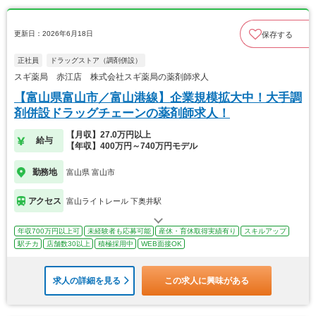
更新日：2026年6月18日
保存する
正社員
ドラッグストア（調剤併設）
スギ薬局 赤江店 株式会社スギ薬局の薬剤師求人
【富山県富山市／富山港線】企業規模拡大中！大手調
剤併設ドラッグチェーンの薬剤師求人！
【月収】27.0万円以上
給与
【年収】400万円～740万円モデル
勤務地
富山県 富山市
アクセス
富山ライトレール 下奥井駅
年収700万円以上可
未経験者も応募可能
産休・育休取得実績有り
スキルアップ
駅チカ
店舗数30以上
積極採用中
WEB面接OK
求人の詳細を見る
この求人に興味がある