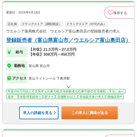
更新日：2026年6月18日
保存する
正社員
ドラッグストア（調剤併設）
ドラッグストア（OTCのみ）
ウエルシア薬局株式会社 ウエルシア富山奥田店の登録販売者の求人
登録販売者（富山県富山市／ウエルシア富山奥田店）
【月収】21.5万円～27.0万円
給与
【年収】308万円～450万円
勤務地
富山県 富山市
アクセス
富山ライトレール 下奥井駅
年収450万円以上可
新卒も応募可能
未経験者も応募可能
住宅補助（手当）あり
産休・育休取得実績有り
駅チカ
店舗数30以上
登録販売者の求人
積極採用中
求人の詳細を見る
この求人に興味がある