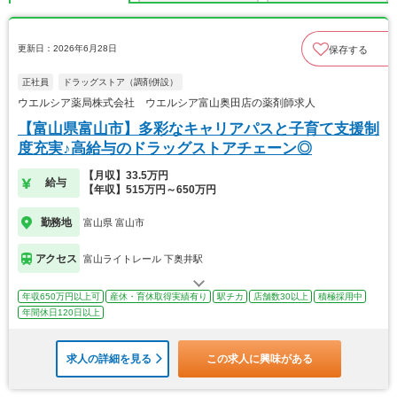
更新日：2026年6月28日
保存する
正社員
ドラッグストア（調剤併設）
ウエルシア薬局株式会社 ウエルシア富山奥田店の薬剤師求人
【富山県富山市】多彩なキャリアパスと子育て支援制
度充実♪高給与のドラッグストアチェーン◎
【月収】33.5万円
給与
【年収】515万円～650万円
勤務地
富山県 富山市
アクセス
富山ライトレール 下奥井駅
年収650万円以上可
産休・育休取得実績有り
駅チカ
店舗数30以上
積極採用中
年間休日120日以上
求人の詳細を見る
この求人に興味がある