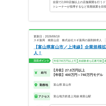
全国で2,000店舗以上の店舗展開を行
トレーナーが指導するなど長期就業を目指
更新日：2026/06/18
スギ薬局 南富山店 株式会社スギ薬局の薬剤師求人
【富山県富山市／上滝線】企業規模拡
人！
注目ポイント
年収700万円以上可
未経験者も応募可能
【月収】27.0万円以上
給与
【年収】400万円～740万円モデル
富山県 富山市
勤務地
富山地方鉄道上滝線 南富山駅
アクセス