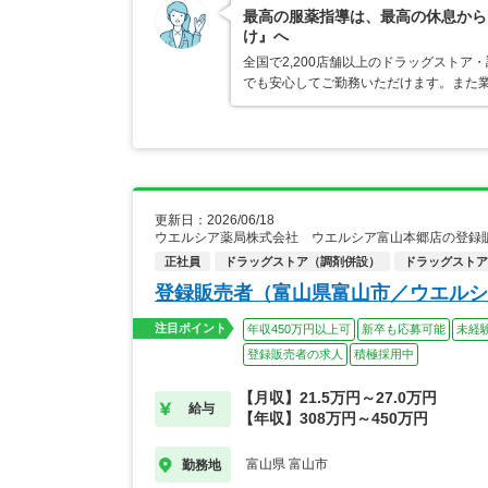
最高の服薬指導は、最高の休息から
け』へ
全国で2,200店舗以上のドラッグスト
でも安心してご勤務いただけます。また業
更新日：2026/06/18
ウエルシア薬局株式会社 ウエルシア富山本郷店の登録
正社員
ドラッグストア（調剤併設）
ドラッグストア
登録販売者（富山県富山市／ウエルシ
注目ポイント
年収450万円以上可
新卒も応募可能
未経
登録販売者の求人
積極採用中
【月収】21.5万円～27.0万円
給与
【年収】308万円～450万円
富山県 富山市
勤務地