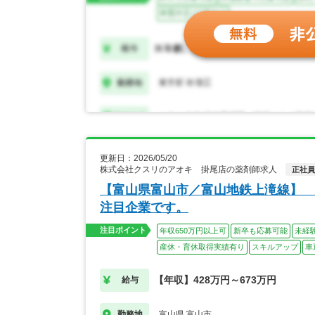
更新日：2026/05/20
株式会社クスリのアオキ 掛尾店の薬剤師求人
正社員
【富山県富山市／富山地鉄上滝線】 
注目企業です。
注目ポイント
年収650万円以上可
新卒も応募可能
未経
産休・育休取得実績有り
スキルアップ
車
【年収】428万円～673万円
給与
富山県 富山市
勤務地