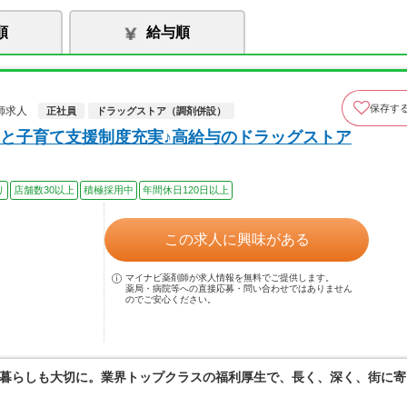
順
給与順
保存す
師求人
正社員
ドラッグストア（調剤併設）
と子育て支援制度充実♪高給与のドラッグストア
り
店舗数30以上
積極採用中
年間休日120日以上
この求人に興味がある
マイナビ薬剤師が求人情報を無料でご提供します。
薬局・病院等への直接応募・問い合わせではありません
のでご安心ください。
暮らしも大切に。業界トップクラスの福利厚生で、長く、深く、街に寄