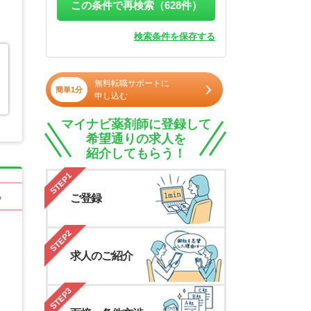
この条件で再検索（
628
件）
検索条件を保存する
無料転職サポートに
簡単1分
申し込む
マイナビ薬剤師に登録して
希望通りの求人を
紹介してもらう！
STEP1
る
ご登録
STEP2
求人のご紹介
STEP3