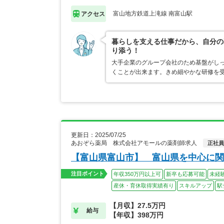
富山地方鉄道上滝線 南富山駅
アクセス
暮らしを支える仕事だから、自分の
り添う！
大手企業のグループ会社のため基盤がし
くことが出来ます。きめ細やかな研修を
更新日：2025/07/25
あおぞら薬局 株式会社アモールの薬剤師求人
正社員
【富山県富山市】 富山県を中心に関
注目ポイント
年収350万円以上可
新卒も応募可能
未経
産休・育休取得実績有り
スキルアップ
駅
【月収】27.5万円
給与
【年収】398万円