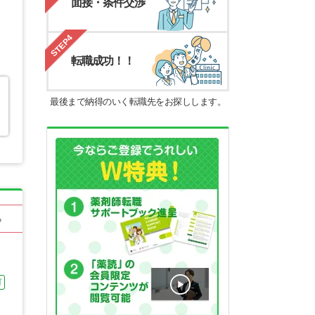
面接・条件交渉
STEP4
転職成功！！
最後まで納得のいく転職先をお探しします。
る
可