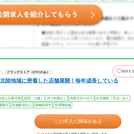
保存す
ドラッグストア（OTCのみ）
北陸地域に密着した店舗展開！毎年成長している
験者も応募可能
原則、引越しを伴う転勤なし
残業月10ｈ以下
住宅補助（手当）あり
通勤可
店舗数30以上
積極採用中
管理職候補
この求人に興味がある
マイナビ薬剤師が求人情報を無料でご提供します。