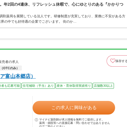
。年2回の4連休、リフレッシュ休暇で、心にゆとりのある『かかりつ
ア・調剤薬局を展開している法人です。研修制度が充実しており、業務に不安がある方
界の中でも好待遇の企業でございます。 街のか…
保存す
販売者の求人
（OTCのみ）
ア富山本郷店）
験者も応募可能
住宅補助（手当）あり
産休・育休取得実績有り
店舗数30以上
この求人に興味がある
マイナビ薬剤師が求人情報を無料でご提供します。
薬局・病院等への直接応募・問い合わせではありません
のでご安心ください。