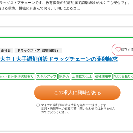
うドラッグストアチェーンです。教育優先の配慮配属で調剤経験が浅くても安心です。
せる環境。機械化も進んでおり、LINEによるコ…
保存す
正社員
ドラッグストア（調剤併設）
大中！大手調剤併設ドラッグチェーンの薬剤師求
産休・育休取得実績有り
スキルアップ
駅チカ
店舗数30以上
積極採用中
WEB面接OK
この求人に興味がある
マイナビ薬剤師が求人情報を無料でご提供します。
薬局・病院等への直接応募・問い合わせではありません
のでご安心ください。