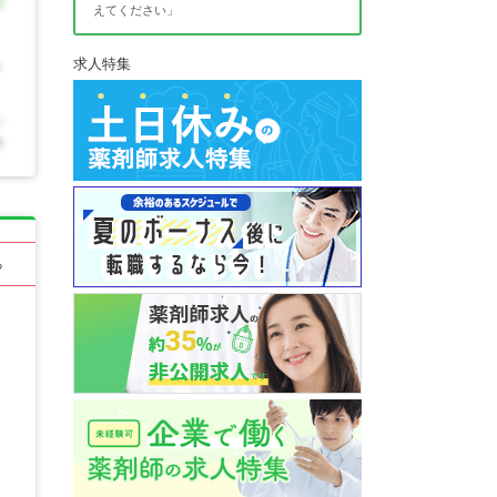
えてください」
求人特集
る