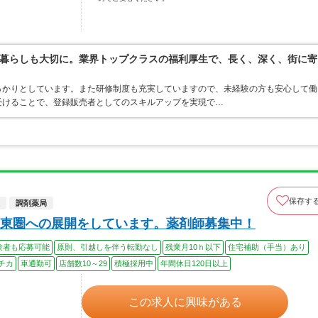
暮らしも大切に。業界トップクラスの福利厚生で、長く、深く、街に寄
っかりとしています。また研修制度も充実していますので、未経験の方も安心して働
受けることで、登録販売者としてのスキルアップを実現で…
保存す
調剤薬局
東圏への展開をしています。薬剤師募集中！
験者も応募可能
原則、引越しを伴う転勤なし
残業月10ｈ以下
住宅補助（手当）あり
チカ
車通勤可
店舗数10～29
積極採用中
年間休日120日以上
この求人に興味がある