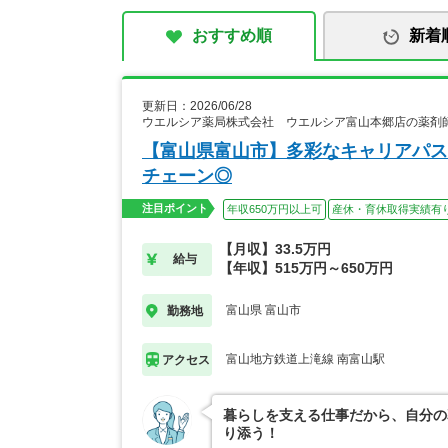
おすすめ順
新着
更新日：2026/06/28
ウエルシア薬局株式会社 ウエルシア富山本郷店の薬剤
【富山県富山市】多彩なキャリアパス
チェーン◎
注目ポイント
年収650万円以上可
産休・育休取得実績有
【月収】33.5万円
給与
【年収】515万円～650万円
富山県 富山市
勤務地
富山地方鉄道上滝線 南富山駅
アクセス
暮らしを支える仕事だから、自分の
り添う！