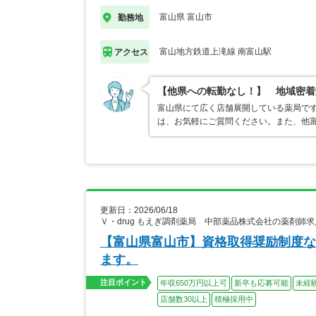
富山県 富山市
勤務地
富山地方鉄道上滝線 南富山駅
アクセス
【他県への転勤なし！】 地域密着
富山県にて広く店舗展開している薬局で
は、お気軽にご質問ください。また、他
更新日：2026/06/18
Ｖ・drug もえぎ調剤薬局 中部薬品株式会社の薬剤師求
【富山県富山市】資格取得奨励制度な
ます。
注目ポイント
年収650万円以上可
新卒も応募可能
未経
店舗数30以上
積極採用中