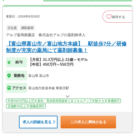
更新日：2026年6月26日
保存する
正社員
調剤薬局
アルプ薬局新園店 株式会社アルプの薬剤師求人
【富山県富山市／富山地方本線】 駅徒歩7分／研修
制度が充実の薬局にて薬剤師募集！
【月収】31.3万円以上 22歳～モデル
給与
【年収】450万円～550万円
勤務地
富山県 富山市
アクセス
富山地方鉄道本線 東新庄駅
年収550万円以上可
産休・育休取得実績有り
スキルアップ
駅チカ
車通勤可
店舗数30以上
積極採用中
求人の詳細を見る
この求人に興味がある