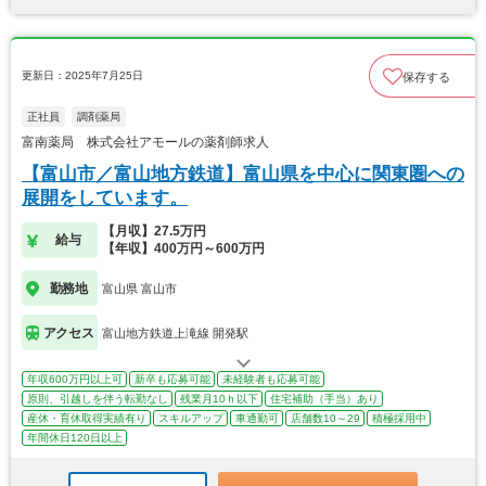
更新日：2025年7月25日
保存する
正社員
調剤薬局
富南薬局 株式会社アモールの薬剤師求人
【富山市／富山地方鉄道】富山県を中心に関東圏への
展開をしています。
【月収】27.5万円
給与
【年収】400万円～600万円
勤務地
富山県 富山市
アクセス
富山地方鉄道上滝線 開発駅
年収600万円以上可
新卒も応募可能
未経験者も応募可能
原則、引越しを伴う転勤なし
残業月10ｈ以下
住宅補助（手当）あり
産休・育休取得実績有り
スキルアップ
車通勤可
店舗数10～29
積極採用中
年間休日120日以上