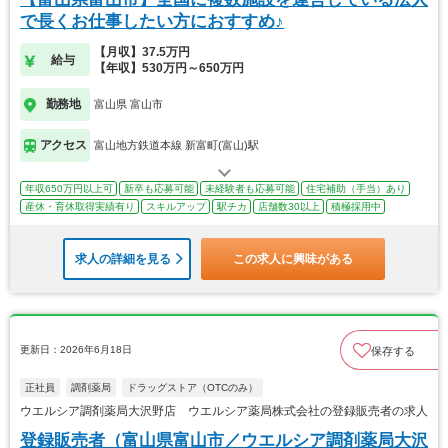
で長くお仕事したい方におすすめ♪
【月収】37.5万円
給与
【年収】530万円～650万円
勤務地
富山県 富山市
アクセス
富山地方鉄道本線 新富町(富山)駅
年収650万円以上可
新卒も応募可能
未経験者も応募可能
住宅補助（手当）あり
産休・育休取得実績有り
スキルアップ
駅チカ
店舗数30以上
積極採用中
求人の詳細を見る
この求人に興味がある
更新日：2026年6月18日
保存する
正社員
調剤薬局
ドラッグストア（OTCのみ）
ウエルシア調剤薬局大沢野店 ウエルシア薬局株式会社の登録販売者の求人
登録販売者（富山県富山市／ウエルシア調剤薬局大沢