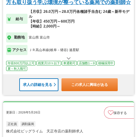
方も取り扱う学ぶ環境が整っている薬局での薬剤師☆
【月収】26.0万円～28.0万円各種諸手当含む 24歳～新卒モデ
ル
給与
【年収】450万円～600万円
【時給】2,000円～
勤務地
富山県 富山市
アクセス
ＪＲ高山本線(岐阜－猪谷) 速星駅
年収600万円以上可
残業月10ｈ以下
車通勤可
店舗数1～9
積極採用中
夏～秋入職可
求人の詳細を見る
この求人に興味がある
更新日：2026年5月26日
保存する
正社員
調剤薬局
株式会社ビッグライム 天正寺店の薬剤師求人