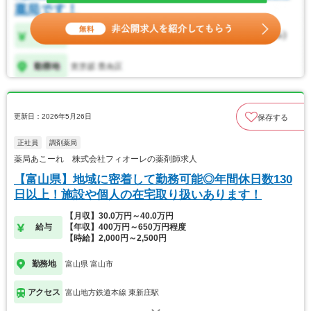
更新日：2026年5月26日
保存する
正社員
調剤薬局
薬局あこーれ 株式会社フィオーレの薬剤師求人
【富山県】地域に密着して勤務可能◎年間休日数130
日以上！施設や個人の在宅取り扱いあります！
【月収】30.0万円～40.0万円
給与
【年収】400万円～650万円程度
【時給】2,000円～2,500円
勤務地
富山県 富山市
アクセス
富山地方鉄道本線 東新庄駅