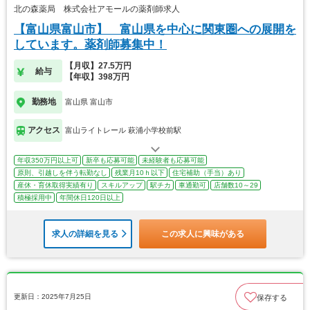
北の森薬局 株式会社アモールの薬剤師求人
【富山県富山市】 富山県を中心に関東圏への展開を
しています。薬剤師募集中！
【月収】27.5万円
給与
【年収】398万円
勤務地
富山県 富山市
アクセス
富山ライトレール 萩浦小学校前駅
年収350万円以上可
新卒も応募可能
未経験者も応募可能
原則、引越しを伴う転勤なし
残業月10ｈ以下
住宅補助（手当）あり
産休・育休取得実績有り
スキルアップ
駅チカ
車通勤可
店舗数10～29
積極採用中
年間休日120日以上
求人の詳細を見る
この求人に興味がある
更新日：2025年7月25日
保存する