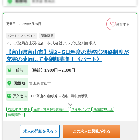
更新日：2026年6月26日
保存する
パート・アルバイト
調剤薬局
アルプ薬局富山羽根店 株式会社アルプの薬剤師求人
【富山県富山市】週3～5日程度の勤務◎研修制度が
充実の薬局にて薬剤師募集！《パート》
給与
【時給】1,900円～2,300円
勤務地
富山県 富山市
アクセス
ＪＲ高山本線(岐阜－猪谷) 婦中鵜坂駅
残業月10ｈ以下
産休・育休取得実績有り
スキルアップ
店舗数30以上
積極採用中
求人の詳細を見る
この求人に興味がある