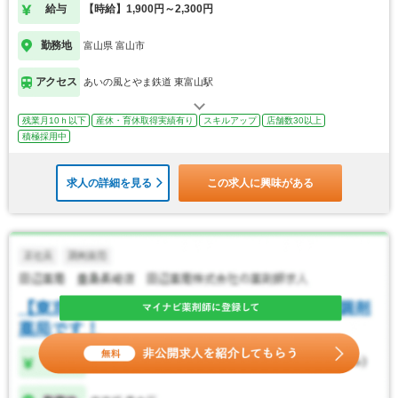
給与
【時給】1,900円～2,300円
勤務地
富山県 富山市
アクセス
あいの風とやま鉄道 東富山駅
残業月10ｈ以下
産休・育休取得実績有り
スキルアップ
店舗数30以上
積極採用中
求人の詳細を見る
この求人に興味がある