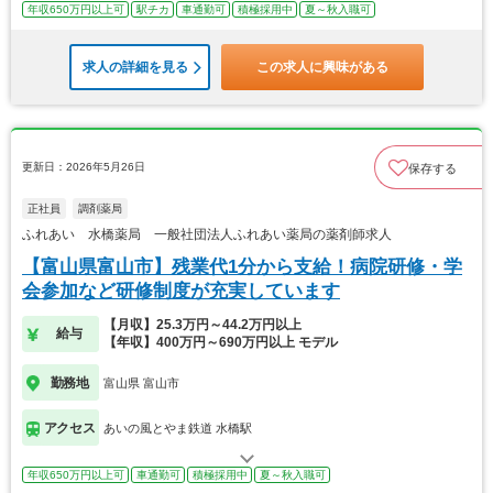
年収650万円以上可
駅チカ
車通勤可
積極採用中
夏～秋入職可
求人の詳細を見る
この求人に興味がある
更新日：2026年5月26日
保存する
正社員
調剤薬局
ふれあい 水橋薬局 一般社団法人ふれあい薬局の薬剤師求人
【富山県富山市】残業代1分から支給！病院研修・学
会参加など研修制度が充実しています
【月収】25.3万円～44.2万円以上
給与
【年収】400万円～690万円以上 モデル
勤務地
富山県 富山市
アクセス
あいの風とやま鉄道 水橋駅
年収650万円以上可
車通勤可
積極採用中
夏～秋入職可