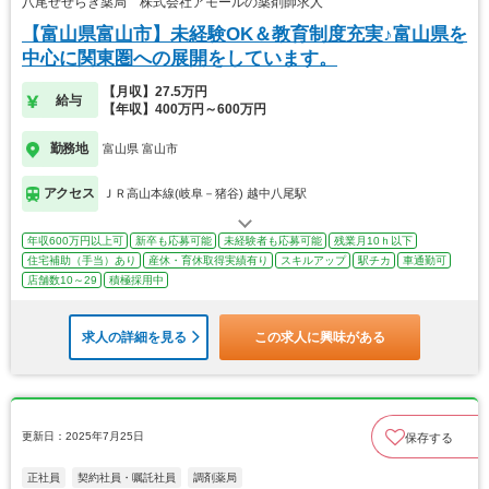
八尾せせらぎ薬局 株式会社アモールの薬剤師求人
【富山県富山市】未経験OK＆教育制度充実♪富山県を
中心に関東圏への展開をしています。
【月収】27.5万円
給与
【年収】400万円～600万円
勤務地
富山県 富山市
アクセス
ＪＲ高山本線(岐阜－猪谷) 越中八尾駅
年収600万円以上可
新卒も応募可能
未経験者も応募可能
残業月10ｈ以下
住宅補助（手当）あり
産休・育休取得実績有り
スキルアップ
駅チカ
車通勤可
店舗数10～29
積極採用中
求人の詳細を見る
この求人に興味がある
更新日：2025年7月25日
保存する
正社員
契約社員・嘱託社員
調剤薬局