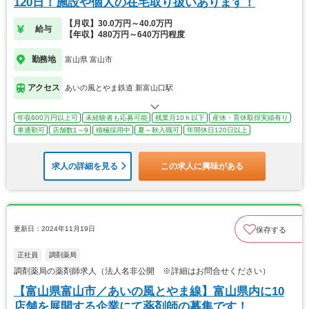
120日！施設や個人の在宅取り扱いあります！
【月収】30.0万円～40.0万円
給与
【年収】480万円～640万円程度
勤務地
富山県 富山市
アクセス
あいの風とやま鉄道 新富山口駅
年収600万円以上可
未経験者も応募可能
残業月10ｈ以下
産休・育休取得実績有り
車通勤可
店舗数1～9
積極採用中
夏～秋入職可
年間休日120日以上
求人の詳細を見る
この求人に興味がある
更新日：2024年11月19日
保存する
正社員
調剤薬局
調剤薬局の薬剤師求人（法人名非公開 ※詳細はお問合せください）
【富山県富山市／あいの風とやま線】富山県内に10
店舗を展開する企業にて薬剤師の募集です！