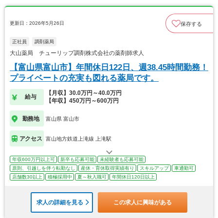
更新日：2026年5月26日
保存する
正社員
調剤薬局
大山薬局 チューリップ調剤株式会社の薬剤師求人
【富山県富山市】年間休日122日、週38.45時間勤務！
プライベートの充実も図れる薬局です。
【月収】30.0万円～40.0万円
給与
【年収】450万円～600万円
勤務地
富山県 富山市
アクセス
富山地方鉄道上滝線 上滝駅
年収600万円以上可
新卒も応募可能
未経験者も応募可能
原則、引越しを伴う転勤なし
産休・育休取得実績有り
スキルアップ
車通勤可
店舗数30以上
積極採用中
夏～秋入職可
年間休日120日以上
求人の詳細を見る
この求人に興味がある