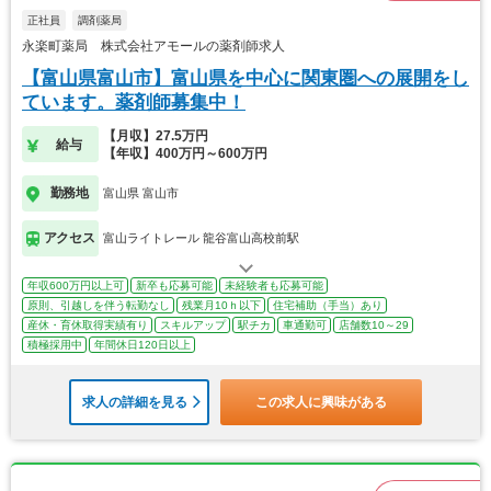
正社員
調剤薬局
永楽町薬局 株式会社アモールの薬剤師求人
【富山県富山市】富山県を中心に関東圏への展開をし
ています。薬剤師募集中！
【月収】27.5万円
給与
【年収】400万円～600万円
勤務地
富山県 富山市
アクセス
富山ライトレール 龍谷富山高校前駅
年収600万円以上可
新卒も応募可能
未経験者も応募可能
原則、引越しを伴う転勤なし
残業月10ｈ以下
住宅補助（手当）あり
産休・育休取得実績有り
スキルアップ
駅チカ
車通勤可
店舗数10～29
積極採用中
年間休日120日以上
求人の詳細を見る
この求人に興味がある