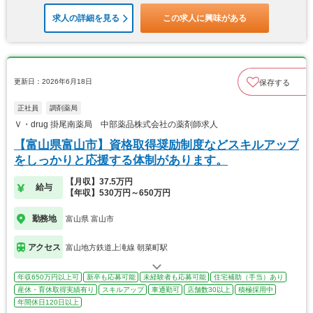
求人の詳細を見る
この求人に興味がある
更新日：2026年6月18日
保存する
正社員
調剤薬局
Ｖ・drug 掛尾南薬局 中部薬品株式会社の薬剤師求人
【富山県富山市】資格取得奨励制度などスキルアップ
をしっかりと応援する体制があります。
【月収】37.5万円
給与
【年収】530万円～650万円
勤務地
富山県 富山市
アクセス
富山地方鉄道上滝線 朝菜町駅
年収650万円以上可
新卒も応募可能
未経験者も応募可能
住宅補助（手当）あり
産休・育休取得実績有り
スキルアップ
車通勤可
店舗数30以上
積極採用中
年間休日120日以上