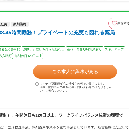
保存す
正社員
調剤薬局
38.45時間勤務！プライベートの充実も図れる薬局
験者も応募可能
原則、引越しを伴う転勤なし
産休・育休取得実績有り
スキルアップ
秋入職可
年間休日120日以上
この求人に興味がある
マイナビ薬剤師が求人情報を無料でご提供します。
薬局・病院等への直接応募・問い合わせではありません
のでご安心ください。
時間制）、年間休日も120日以上。ワークライフバランス抜群の環境で
務は、臨床検査事業、調剤薬局事業等を主な事業としています。経営基盤は安定して