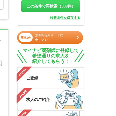
この条件で再検索（
309
件）
検索条件を保存する
無料転職サポートに
簡単1分
申し込む
る
マイナビ薬剤師に登録して
希望通りの求人を
紹介してもらう！
上
STEP1
ご登録
STEP2
求人のご紹介
STEP3