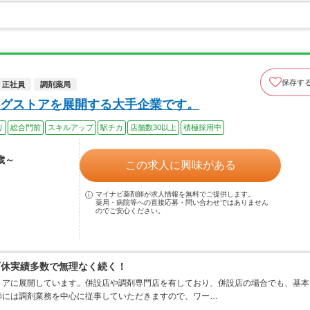
保存す
正社員
調剤薬局
グストアを展開する大手企業です。
り
総合門前
スキルアップ
駅チカ
店舗数30以上
積極採用中
歳～
この求人に興味がある
マイナビ薬剤師が求人情報を無料でご提供します。
薬局・病院等への直接応募・問い合わせではありません
のでご安心ください。
育休実績多数で無理なく続く！
リアに展開しています。併設店や調剤専門店を有しており、併設店の場合でも、基本
師には調剤業務を中心に従事していただきますので、ワー…