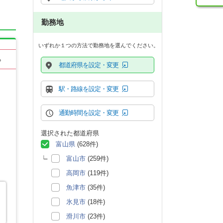
勤務地
いずれか１つの方法で勤務地を選んでください。
る
都道府県を設定・変更
駅・路線を設定・変更
通勤時間を設定・変更
選択された都道府県
富山県
(628件)
富山市
(259件)
高岡市
(119件)
魚津市
(35件)
氷見市
(18件)
滑川市
(23件)