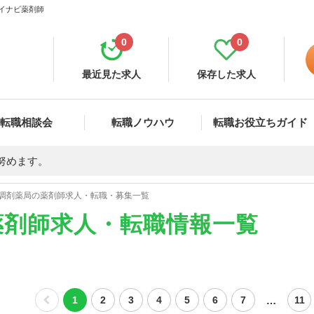
マイナビ薬剤師
0
0
最近見た求人
保存した求人
転職相談会
転職ノウハウ
転職お役立ちガイド
努めます。
調剤薬局の薬剤師求人・転職・募集一覧
薬剤師求人・転職情報一覧
…
1
2
3
4
5
6
7
11