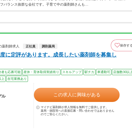
イフバランス抜群な会社です。子育て中の薬剤師さんも…
保存す
の薬剤師求人
正社員
調剤薬局
度に定評があります。成長したい薬剤師を募集し
験者も応募可能
産休・育休取得実績有り
スキルアップ
駅チカ
車通勤可
店舗数30以
以上
在宅業務あり
この求人に興味がある
デル
マイナビ薬剤師が求人情報を無料でご提供します。
薬局・病院等への直接応募・問い合わせではありません
のでご安心ください。