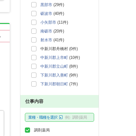
黒部市
(29件)
砺波市
(40件)
小矢部市
(11件)
南砺市
(20件)
る
射水市
(41件)
中新川郡舟橋村 (0件)
中新川郡上市町
(10件)
中新川郡立山町
(8件)
下新川郡入善町
(9件)
下新川郡朝日町
(7件)
仕事内容
業種・職種を選択
例）調剤薬局
調剤薬局