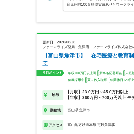
育児休暇100％取得実績ありとワークラ
更新日：2026/06/18
ファーマライズ薬局 魚津店 ファーマライズ株式会社
【富山県魚津市】 在宅医療と教育制
て
注目ポイント
年収700万円以上可
新卒も応募可能
未経
積極採用中
夏～秋入職可
年間休日120日
【月収】23.0万円～45.0万円以上
給与
【年収】360万円～700万円以上 モ
富山県 魚津市
勤務地
富山地方鉄道本線 電鉄魚津駅
アクセス