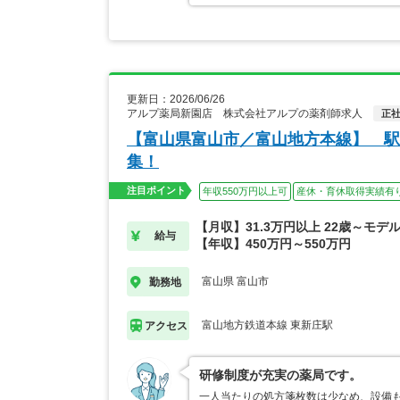
更新日：2026/06/26
アルプ薬局新園店 株式会社アルプの薬剤師求人
正
【富山県富山市／富山地方本線】 駅
集！
注目ポイント
年収550万円以上可
産休・育休取得実績有
【月収】31.3万円以上 22歳～モデ
給与
【年収】450万円～550万円
富山県 富山市
勤務地
富山地方鉄道本線 東新庄駅
アクセス
研修制度が充実の薬局です。
一人当たりの処方箋枚数は少なめ、設備