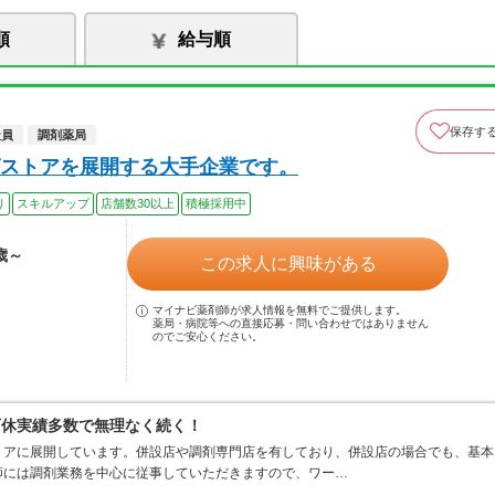
順
給与順
保存す
社員
調剤薬局
ストアを展開する大手企業です。
り
スキルアップ
店舗数30以上
積極採用中
歳～
この求人に興味がある
マイナビ薬剤師が求人情報を無料でご提供します。
薬局・病院等への直接応募・問い合わせではありません
のでご安心ください。
育休実績多数で無理なく続く！
リアに展開しています。併設店や調剤専門店を有しており、併設店の場合でも、基本
師には調剤業務を中心に従事していただきますので、ワー…