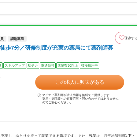
保存す
社員
調剤薬局
徒歩7分／研修制度が充実の薬局にて薬剤師募
り
スキルアップ
駅チカ
車通勤可
店舗数30以上
積極採用中
ル
この求人に興味がある
マイナビ薬剤師が求人情報を無料でご提供します。
薬局・病院等への直接応募・問い合わせではありません
のでご安心ください。
も充実し、ゆとりを持って就業できる環境です。また、残業は、月平均5時間以下・