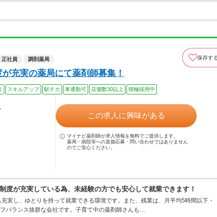
保存す
正社員
調剤薬局
度が充実の薬局にて薬剤師募集！
り
スキルアップ
駅チカ
車通勤可
店舗数30以上
積極採用中
ル
この求人に興味がある
マイナビ薬剤師が求人情報を無料でご提供します。
薬局・病院等への直接応募・問い合わせではありません
のでご安心ください。
制度が充実している為、未経験の方でも安心して就業できます！
も充実し、ゆとりを持って就業できる環境です。また、残業は、月平均5時間以下・
イフバランス抜群な会社です。子育て中の薬剤師さんも…