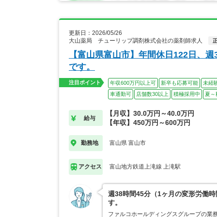
更新日：2026/05/26
大山薬局 チューリップ調剤株式会社の薬剤師求人
【富山県富山市】年間休日122日、週
です。
注目ポイント
年収600万円以上可
新卒も応募可能
未経
車通勤可
店舗数30以上
積極採用中
夏～
【月収】30.0万円～40.0万円
給与
【年収】450万円～600万円
富山県 富山市
勤務地
富山地方鉄道上滝線 上滝駅
アクセス
週38時間45分（1ヶ月の変形労働
す。
ファルコホールディングスグループの業