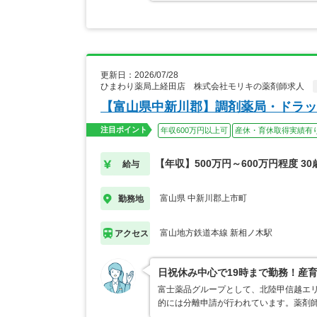
更新日：2026/07/28
ひまわり薬局上経田店 株式会社モリキの薬剤師求人
【富山県中新川郡】調剤薬局・ドラッ
注目ポイント
年収600万円以上可
産休・育休取得実績有
【年収】500万円～600万円程度 30
給与
富山県 中新川郡上市町
勤務地
富山地方鉄道本線 新相ノ木駅
アクセス
日祝休み中心で19時まで勤務！産
富士薬品グループとして、北陸甲信越エ
的には分離申請が行われています。薬剤