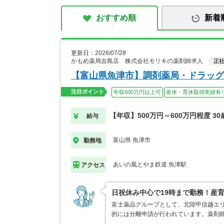
おすすめ順
新着
更新日：2026/07/28
かもめ薬局吉島店 株式会社モリキの薬剤師求人
正
【富山県魚津市】調剤薬局・ドラッグ
注目ポイント
年収600万円以上可
産休・育休取得実績有
【年収】500万円～600万円程度 30
給与
富山県 魚津市
勤務地
あいの風とやま鉄道 魚津駅
アクセス
日祝休み中心で19時まで勤務！産
富士薬品グループとして、北陸甲信越エ
的には分離申請が行われています。薬剤