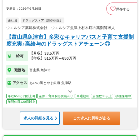
更新日：2026年6月26日
保存する
正社員
ドラッグストア（調剤併設）
ウエルシア薬局株式会社 ウエルシア魚津上村木店の薬剤師求人
【富山県魚津市】多彩なキャリアパスと子育て支援制
度充実♪高給与のドラッグストアチェーン◎
【月収】33.5万円
給与
【年収】515万円～650万円
勤務地
富山県 魚津市
アクセス
あいの風とやま鉄道 魚津駅
年収650万円以上可
産休・育休取得実績有り
車通勤可
店舗数30以上
積極採用中
年間休日120日以上
求人の詳細を見る
この求人に興味がある