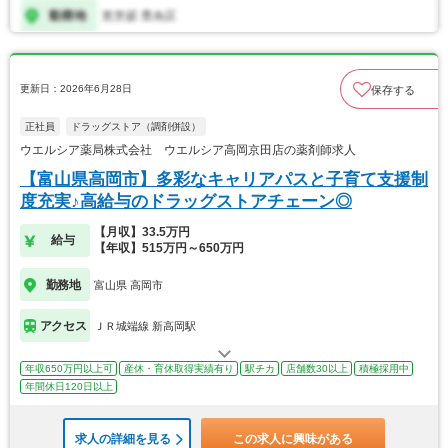
更新日：2026年6月28日
保存する
正社員
ドラッグストア（調剤併設）
ウエルシア薬局株式会社 ウエルシア高岡京田店の薬剤師求人
【富山県高岡市】多彩なキャリアパスと子育て支援制
度充実♪高給与のドラッグストアチェーン◎
【月収】33.5万円
給与
【年収】515万円～650万円
勤務地
富山県 高岡市
アクセス
ＪＲ城端線 新高岡駅
年収650万円以上可
産休・育休取得実績有り
駅チカ
店舗数30以上
積極採用中
年間休日120日以上
求人の詳細を見る
この求人に興味がある