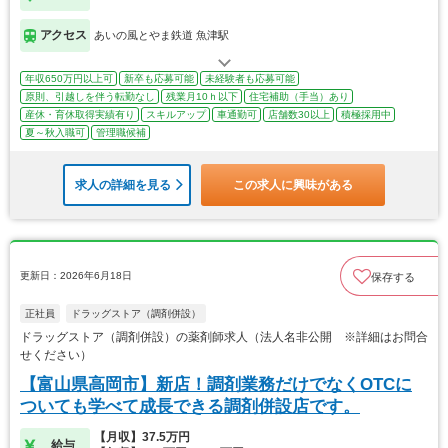
アクセス
あいの風とやま鉄道 魚津駅
年収650万円以上可
新卒も応募可能
未経験者も応募可能
原則、引越しを伴う転勤なし
残業月10ｈ以下
住宅補助（手当）あり
産休・育休取得実績有り
スキルアップ
車通勤可
店舗数30以上
積極採用中
夏～秋入職可
管理職候補
求人の詳細を見る
この求人に興味がある
更新日：2026年6月18日
保存する
正社員
ドラッグストア（調剤併設）
ドラッグストア（調剤併設）の薬剤師求人（法人名非公開 ※詳細はお問合
せください）
【富山県高岡市】新店！調剤業務だけでなくOTCに
ついても学べて成長できる調剤併設店です。
【月収】37.5万円
給与