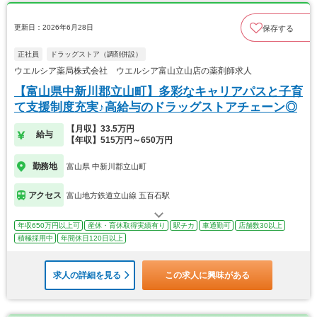
更新日：2026年6月28日
保存する
正社員
ドラッグストア（調剤併設）
ウエルシア薬局株式会社 ウエルシア富山立山店の薬剤師求人
【富山県中新川郡立山町】多彩なキャリアパスと子育
て支援制度充実♪高給与のドラッグストアチェーン◎
【月収】33.5万円
給与
【年収】515万円～650万円
勤務地
富山県 中新川郡立山町
アクセス
富山地方鉄道立山線 五百石駅
年収650万円以上可
産休・育休取得実績有り
駅チカ
車通勤可
店舗数30以上
積極採用中
年間休日120日以上
求人の詳細を見る
この求人に興味がある