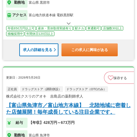
勤務地
富山県 黒部市
アクセス
富山地方鉄道本線 電鉄黒部駅
年収650万円以上可
産休・育休取得実績有り
駅チカ
車通勤可
店舗数30以上
積極採用中
年間休日120日以上
求人の詳細を見る
この求人に興味がある
更新日：2026年5月26日
保存する
正社員
ドラッグストア（調剤併設）
ドラッグストア（OTCのみ）
株式会社クスリのアオキ 吉島店の薬剤師求人
【富山県魚津市／富山地方本線】 北陸地域に密着し
た店舗展開！毎年成長している注目企業です。
給与
【年収】428万円～673万円
勤務地
富山県 魚津市