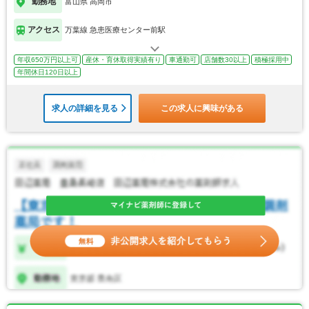
勤務地
富山県 高岡市
アクセス
万葉線 急患医療センター前駅
年収650万円以上可
産休・育休取得実績有り
車通勤可
店舗数30以上
積極採用中
年間休日120日以上
求人の詳細を見る
この求人に興味がある