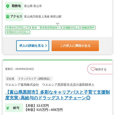
勤務地
富山県 富山市
アクセス
富山地方鉄道上滝線 南富山駅
年収650万円以上可
産休・育休取得実績有り
店舗数30以上
積極採用中
年間休日120日以上
求人の詳細を見る
この求人に興味がある
更新日：2026年6月26日
保存する
正社員
ドラッグストア（調剤併設）
ウエルシア薬局株式会社 ウエルシア黒部荻生北店の薬剤師求人
【富山県黒部市】多彩なキャリアパスと子育て支援制
度充実♪高給与のドラッグストアチェーン◎
【月収】33.5万円
給与
【年収】515万円～650万円