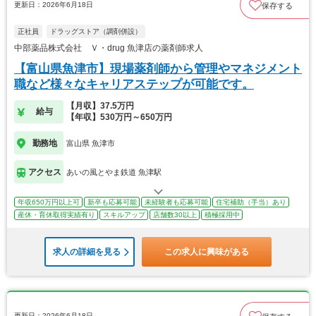
更新日：2026年6月18日
保存する
正社員
ドラッグストア（調剤併設）
中部薬品株式会社 Ｖ・drug 魚津店の薬剤師求人
【富山県魚津市】現場薬剤師から管理やマネジメント
職など様々なキャリアステップが可能です。
【月収】37.5万円
給与
【年収】530万円～650万円
勤務地
富山県 魚津市
アクセス
あいの風とやま鉄道 魚津駅
年収650万円以上可
新卒も応募可能
未経験者も応募可能
住宅補助（手当）あり
産休・育休取得実績有り
スキルアップ
店舗数30以上
積極採用中
求人の詳細を見る
この求人に興味がある
更新日：2026年6月18日