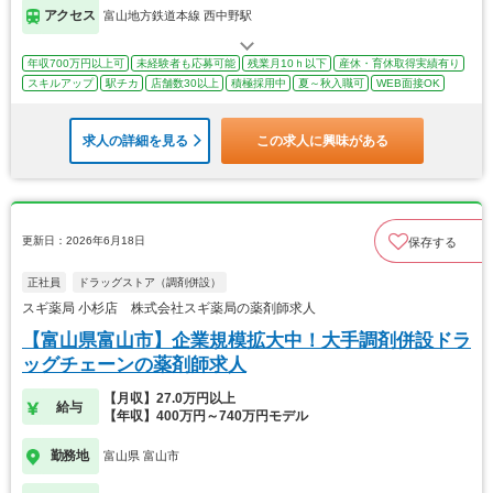
アクセス
富山地方鉄道本線 西中野駅
年収700万円以上可
未経験者も応募可能
残業月10ｈ以下
産休・育休取得実績有り
スキルアップ
駅チカ
店舗数30以上
積極採用中
夏～秋入職可
WEB面接OK
求人の詳細を見る
この求人に興味がある
更新日：2026年6月18日
保存する
正社員
ドラッグストア（調剤併設）
スギ薬局 小杉店 株式会社スギ薬局の薬剤師求人
【富山県富山市】企業規模拡大中！大手調剤併設ドラ
ッグチェーンの薬剤師求人
【月収】27.0万円以上
給与
【年収】400万円～740万円モデル
勤務地
富山県 富山市