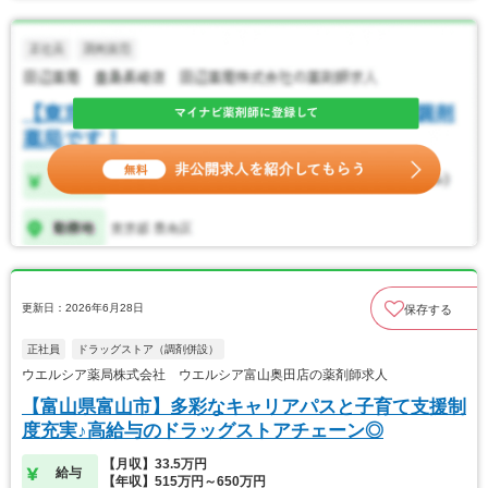
更新日：2026年6月28日
保存する
正社員
ドラッグストア（調剤併設）
ウエルシア薬局株式会社 ウエルシア富山奥田店の薬剤師求人
【富山県富山市】多彩なキャリアパスと子育て支援制
度充実♪高給与のドラッグストアチェーン◎
【月収】33.5万円
給与
【年収】515万円～650万円