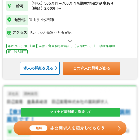
【年収】505万円～700万円※勤務地限定制度あり
給与
【時給】2,000円～
勤務地
富山県 小矢部市
アクセス
IRいしかわ鉄道 倶利伽羅駅
年収700万円以上可
産休・育休取得実績有り
店舗数30以上
積極採用中
夏～秋入職可
求人の詳細を見る
この求人に興味がある