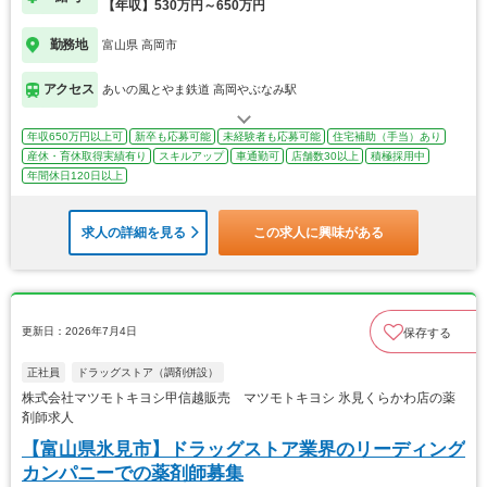
【年収】530万円～650万円
勤務地
富山県 高岡市
アクセス
あいの風とやま鉄道 高岡やぶなみ駅
年収650万円以上可
新卒も応募可能
未経験者も応募可能
住宅補助（手当）あり
産休・育休取得実績有り
スキルアップ
車通勤可
店舗数30以上
積極採用中
年間休日120日以上
求人の詳細を見る
この求人に興味がある
更新日：2026年7月4日
保存する
正社員
ドラッグストア（調剤併設）
株式会社マツモトキヨシ甲信越販売 マツモトキヨシ 氷見くらかわ店の薬
剤師求人
【富山県氷見市】ドラッグストア業界のリーディング
カンパニーでの薬剤師募集