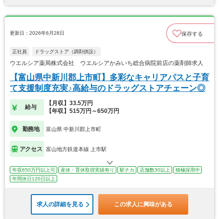
更新日：2026年6月28日
保存する
正社員
ドラッグストア（調剤併設）
ウエルシア薬局株式会社 ウエルシアかみいち総合病院前店の薬剤師求人
【富山県中新川郡上市町】多彩なキャリアパスと子育
て支援制度充実♪高給与のドラッグストアチェーン◎
【月収】33.5万円
給与
【年収】515万円～650万円
勤務地
富山県 中新川郡上市町
アクセス
富山地方鉄道本線 上市駅
年収650万円以上可
産休・育休取得実績有り
駅チカ
店舗数30以上
積極採用中
年間休日120日以上
求人の詳細を見る
この求人に興味がある