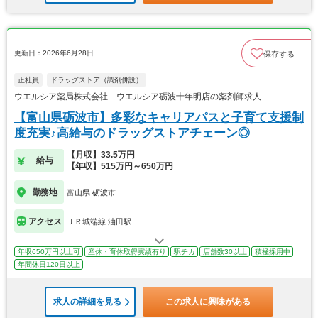
更新日：2026年6月28日
保存する
正社員
ドラッグストア（調剤併設）
ウエルシア薬局株式会社 ウエルシア砺波十年明店の薬剤師求人
【富山県砺波市】多彩なキャリアパスと子育て支援制
度充実♪高給与のドラッグストアチェーン◎
【月収】33.5万円
給与
【年収】515万円～650万円
勤務地
富山県 砺波市
アクセス
ＪＲ城端線 油田駅
年収650万円以上可
産休・育休取得実績有り
駅チカ
店舗数30以上
積極採用中
年間休日120日以上
求人の詳細を見る
この求人に興味がある