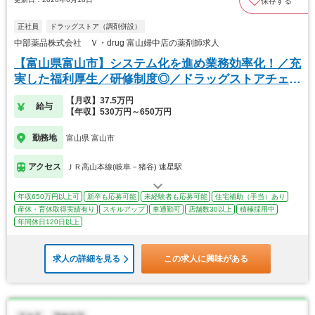
保存する
正社員
ドラッグストア（調剤併設）
中部薬品株式会社 Ｖ・drug 富山婦中店の薬剤師求人
【富山県富山市】システム化を進め業務効率化！／充
実した福利厚生／研修制度◎／ドラッグストアチェー
ン店
【月収】37.5万円
給与
【年収】530万円～650万円
勤務地
富山県 富山市
アクセス
ＪＲ高山本線(岐阜－猪谷) 速星駅
年収650万円以上可
新卒も応募可能
未経験者も応募可能
住宅補助（手当）あり
産休・育休取得実績有り
スキルアップ
車通勤可
店舗数30以上
積極採用中
年間休日120日以上
求人の詳細を見る
この求人に興味がある