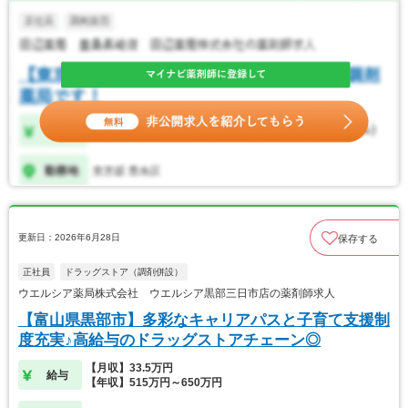
更新日：2026年6月28日
保存する
正社員
ドラッグストア（調剤併設）
ウエルシア薬局株式会社 ウエルシア黒部三日市店の薬剤師求人
【富山県黒部市】多彩なキャリアパスと子育て支援制
度充実♪高給与のドラッグストアチェーン◎
【月収】33.5万円
給与
【年収】515万円～650万円