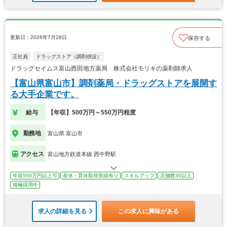
更新日：2026年7月28日
保存する
正社員
ドラッグストア（調剤併設）
ドラッグセイムス富山西田地方薬局 株式会社モリキの薬剤師求人
【富山県富山市】調剤薬局・ドラッグストアを展開す
る大手企業です。
給与
【年収】500万円～550万円程度
勤務地
富山県 富山市
アクセス
富山地方鉄道本線 西中野駅
年収550万円以上可
産休・育休取得実績有り
スキルアップ
店舗数30以上
積極採用中
求人の詳細を見る
この求人に興味がある