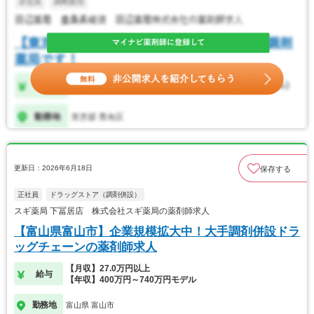
更新日：2026年6月18日
保存する
正社員
ドラッグストア（調剤併設）
スギ薬局 下冨居店 株式会社スギ薬局の薬剤師求人
【富山県富山市】企業規模拡大中！大手調剤併設ドラ
ッグチェーンの薬剤師求人
【月収】27.0万円以上
給与
【年収】400万円～740万円モデル
勤務地
富山県 富山市