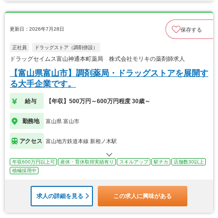
更新日：2026年7月28日
保存する
正社員
ドラッグストア（調剤併設）
ドラッグセイムス富山神通本町薬局 株式会社モリキの薬剤師求人
【富山県富山市】調剤薬局・ドラッグストアを展開す
る大手企業です。
給与
【年収】500万円～600万円程度 30歳～
勤務地
富山県 富山市
アクセス
富山地方鉄道本線 新相ノ木駅
年収600万円以上可
産休・育休取得実績有り
スキルアップ
駅チカ
店舗数30以上
積極採用中
求人の詳細を見る
この求人に興味がある