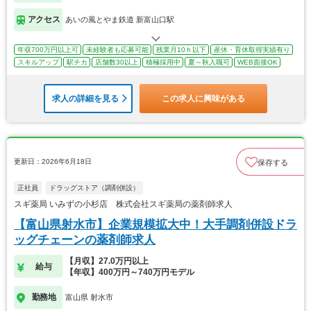
アクセス
あいの風とやま鉄道 新富山口駅
年収700万円以上可
未経験者も応募可能
残業月10ｈ以下
産休・育休取得実績有り
スキルアップ
駅チカ
店舗数30以上
積極採用中
夏～秋入職可
WEB面接OK
求人の詳細を見る
この求人に興味がある
更新日：2026年6月18日
保存する
正社員
ドラッグストア（調剤併設）
スギ薬局 いみずの小杉店 株式会社スギ薬局の薬剤師求人
【富山県射水市】企業規模拡大中！大手調剤併設ドラ
ッグチェーンの薬剤師求人
【月収】27.0万円以上
給与
【年収】400万円～740万円モデル
勤務地
富山県 射水市