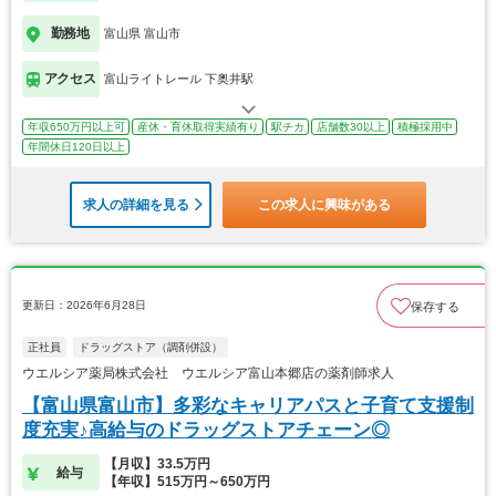
勤務地
富山県 富山市
アクセス
富山ライトレール 下奥井駅
年収650万円以上可
産休・育休取得実績有り
駅チカ
店舗数30以上
積極採用中
年間休日120日以上
求人の詳細を見る
この求人に興味がある
更新日：2026年6月28日
保存する
正社員
ドラッグストア（調剤併設）
ウエルシア薬局株式会社 ウエルシア富山本郷店の薬剤師求人
【富山県富山市】多彩なキャリアパスと子育て支援制
度充実♪高給与のドラッグストアチェーン◎
【月収】33.5万円
給与
【年収】515万円～650万円