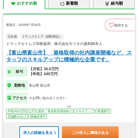
おすすめ順
新着順
給与順
更新日：2026年7月28日
保存する
正社員
ドラッグストア（調剤併設）
ドラッグセイムス羽根薬局 株式会社モリキの薬剤師求人
【富山県富山市】 資格取得の社内講座開催など、ス
タッフのスキルアップに積極的な企業です。
【月収】30.0万円
給与
【年収】440万円
勤務地
富山県 富山市
アクセス
※お問い合わせください
年収400万円以上可
産休・育休取得実績有り
スキルアップ
車通勤可
店舗数30以上
積極採用中
求人の詳細を見る
この求人に興味がある