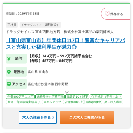
更新日：2026年6月18日
保存する
正社員
ドラッグストア（調剤併設）
ドラッグセイムス 富山西田地方店 株式会社富士薬品の薬剤師求人
【富山県富山市】年間休日117日！豊富なキャリアパ
スと充実した福利厚生が魅力◎
【月収】34.4万円～59.2万円諸手当含む
給与
【年収】487万円～849万円
勤務地
富山県 富山市
アクセス
富山地方鉄道本線 西中野駅
年収800万円以上可
未経験者も応募可能
残業月10ｈ以下
住宅補助（手当）あり
産休・育休取得実績有り
スキルアップ
店舗数30以上
積極採用中
夏～秋入職可
求人の詳細を見る
この求人に興味がある