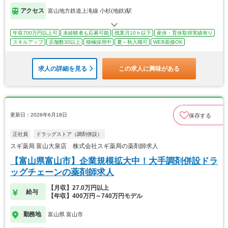
アクセス
富山地方鉄道上滝線 小杉(地鉄)駅
年収700万円以上可
未経験者も応募可能
残業月10ｈ以下
産休・育休取得実績有り
スキルアップ
店舗数30以上
積極採用中
夏～秋入職可
WEB面接OK
求人の詳細を見る
この求人に興味がある
更新日：2026年6月18日
保存する
正社員
ドラッグストア（調剤併設）
スギ薬局 富山大泉店 株式会社スギ薬局の薬剤師求人
【富山県富山市】企業規模拡大中！大手調剤併設ドラ
ッグチェーンの薬剤師求人
【月収】27.0万円以上
給与
【年収】400万円～740万円モデル
勤務地
富山県 富山市