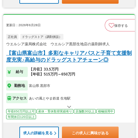
更新日：2026年6月28日
保存する
正社員
ドラッグストア（調剤併設）
ウエルシア薬局株式会社 ウエルシア黒部生地店の薬剤師求人
【富山県富山市】多彩なキャリアパスと子育て支援制
度充実♪高給与のドラッグストアチェーン◎
【月収】33.5万円
給与
【年収】515万円～650万円
勤務地
富山県 黒部市
アクセス
あいの風とやま鉄道 生地駅
年収650万円以上可
産休・育休取得実績有り
店舗数30以上
積極採用中
年間休日120日以上
求人の詳細を見る
この求人に興味がある