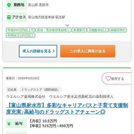
勤務地
富山県 黒部市
アクセス
富山地方鉄道本線 荻生駅
年収650万円以上可
産休・育休取得実績有り
車通勤可
店舗数30以上
積極採用中
年間休日120日以上
求人の詳細を見る
この求人に興味がある
更新日：2026年6月26日
保存する
正社員
ドラッグストア（調剤併設）
ウエルシア薬局株式会社 ウエルシア射水足洗新町店の薬剤師求人
【富山県射水市】多彩なキャリアパスと子育て支援制
度充実♪高給与のドラッグストアチェーン◎
【月収】33.5万円
給与
【年収】515万円～650万円