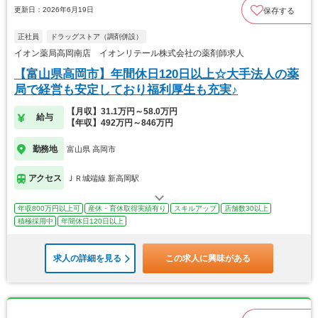
更新日：2026年6月19日
保存する
正社員
ドラッグストア（調剤併設）
イオン薬局高岡南店 イオンリテール株式会社の薬剤師求人
【富山県高岡市】年間休日120日以上☆大手法人の薬
局で経営も安定しており福利厚生も充実♪
【月収】31.1万円～58.0万円
給与
【年収】492万円～846万円
勤務地
富山県 高岡市
アクセス
ＪＲ城端線 新高岡駅
年収800万円以上可
産休・育休取得実績有り
スキルアップ
店舗数30以上
積極採用中
年間休日120日以上
求人の詳細を見る
この求人に興味がある