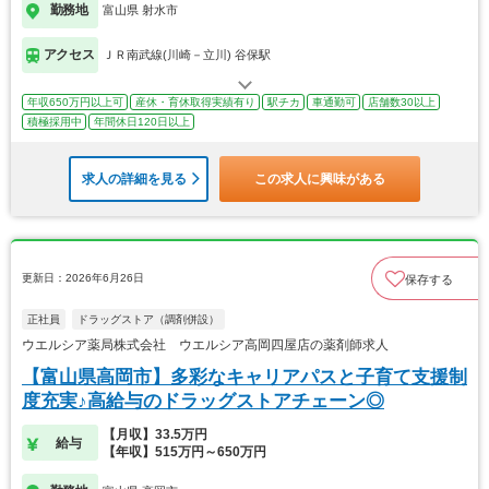
勤務地
富山県 射水市
アクセス
ＪＲ南武線(川崎－立川) 谷保駅
年収650万円以上可
産休・育休取得実績有り
駅チカ
車通勤可
店舗数30以上
積極採用中
年間休日120日以上
求人の詳細を見る
この求人に興味がある
更新日：2026年6月26日
保存する
正社員
ドラッグストア（調剤併設）
ウエルシア薬局株式会社 ウエルシア高岡四屋店の薬剤師求人
【富山県高岡市】多彩なキャリアパスと子育て支援制
度充実♪高給与のドラッグストアチェーン◎
【月収】33.5万円
給与
【年収】515万円～650万円