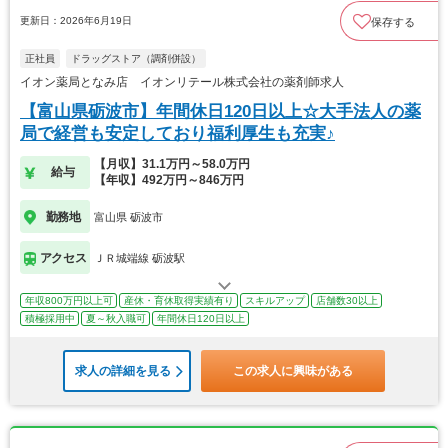
更新日：2026年6月19日
保存する
正社員
ドラッグストア（調剤併設）
イオン薬局となみ店 イオンリテール株式会社の薬剤師求人
【富山県砺波市】年間休日120日以上☆大手法人の薬
局で経営も安定しており福利厚生も充実♪
【月収】31.1万円～58.0万円
給与
【年収】492万円～846万円
勤務地
富山県 砺波市
アクセス
ＪＲ城端線 砺波駅
年収800万円以上可
産休・育休取得実績有り
スキルアップ
店舗数30以上
積極採用中
夏～秋入職可
年間休日120日以上
求人の詳細を見る
この求人に興味がある