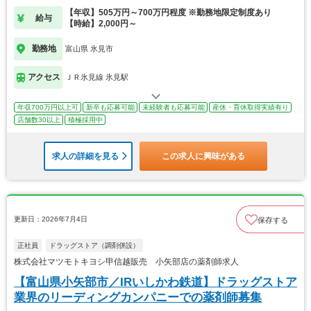
【年収】505万円～700万円程度 ※勤務地限定制度あり
給与
【時給】2,000円～
勤務地
富山県 氷見市
アクセス
ＪＲ氷見線 氷見駅
年収700万円以上可
新卒も応募可能
未経験者も応募可能
産休・育休取得実績有り
店舗数30以上
積極採用中
求人の詳細を見る
この求人に興味がある
更新日：2026年7月4日
保存する
正社員
ドラッグストア（調剤併設）
株式会社マツモトキヨシ甲信越販売 小矢部店の薬剤師求人
【富山県小矢部市／IRいしかわ鉄道】ドラッグストア
業界のリーディングカンパニーでの薬剤師募集