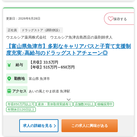
更新日：2026年6月28日
保存する
正社員
ドラッグストア（調剤併設）
ウエルシア薬局株式会社 ウエルシア魚津吉島西店の薬剤師求人
【富山県魚津市】多彩なキャリアパスと子育て支援制
度充実♪高給与のドラッグストアチェーン◎
【月収】33.5万円
給与
【年収】515万円～650万円
勤務地
富山県 魚津市
アクセス
あいの風とやま鉄道 魚津駅
年収650万円以上可
産休・育休取得実績有り
店舗数30以上
積極採用中
年間休日120日以上
求人の詳細を見る
この求人に興味がある