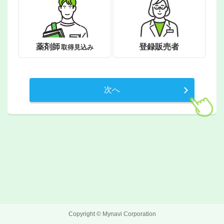
今な
薬剤師
登録販売者
取得見込み
次へ
Copyright © Mynavi Corporation