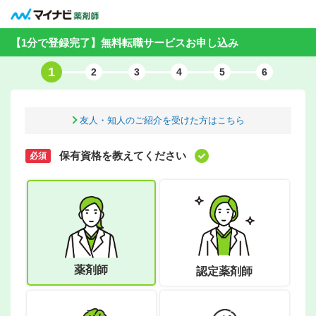
【1分で登録完了】無料転職サービスお申し込み
1
2
3
4
5
6
必須
友人・知人のご紹介を受けた方はこちら
保有資格を教えてください
必須
薬剤師
認定薬剤師
ご希