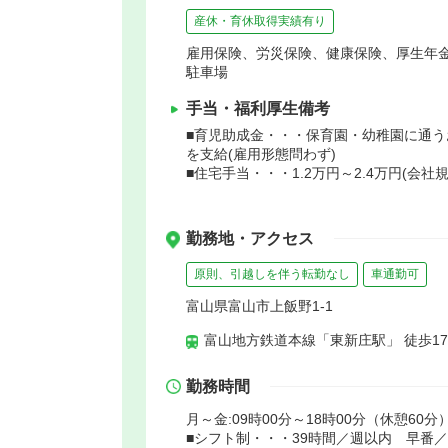
産休・育休取得実績有り
雇用保険、労災保険、健康保険、厚生年
駐車場
手当・福利厚生備考
■育児助成金・・・保育園・幼稚園に通う
を支給(雇用形態問わず)
■住宅手当・・・1.2万円～2.4万円(会社
勤務地・アクセス
原則、引越しを伴う転勤なし
車通勤可
富山県富山市上飯野1-1
富山地方鉄道本線「東新庄駅」 徒歩1
勤務時間
月～金:09時00分～18時00分（休憩60分）
■シフト制・・・39時間／週以内 早番／8：