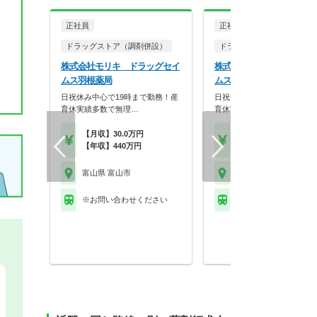
正社員
正社員
ドラッグストア（調剤併設）
ドラッグストア（調剤併設
株式会社モリキ ドラッグセイ
株式会社モリキ ドラッグ
ムス羽根薬局
ムス富山西田地方薬局
日祝休み中心で19時まで勤務！産
日祝休み中心で19時まで勤
育休実績多数で無理…
育休実績多数で無理…
【月収】30.0万円
【年収】500万円～55
【年収】440万円
程度
富山県 富山市
富山県 富山市
※お問い合わせください
富山地方鉄道本線 西中