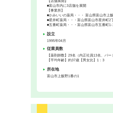
【店舗展開】
■富山市内に3店舗を展開
【事業所】
■かみいいの薬局・・・ 富山県富山市上飯
■星井町薬局・・・富山県富山市星井町2丁目
■五番町薬局・・・富山県富山市五番町1-
設立
1995年04月
従業員数
【薬剤師数】29名（内正社員13名、パー
【平均年齢】約37歳【男女比】1：3
所在地
富山市
上飯野1番の1