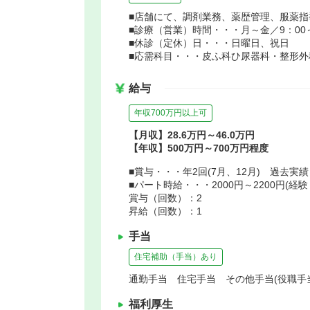
■店舗にて、調剤業務、薬歴管理、服薬
■診療（営業）時間・・・月～金／9：00～1
■休診（定休）日・・・日曜日、祝日
■応需科目・・・皮ふ科ひ尿器科・整形
給与
年収700万円以上可
【月収】28.6万円～46.0万円
【年収】500万円～700万円程度
■賞与・・・年2回(7月、12月) 過去実績
■パート時給・・・2000円～2200円(
賞与（回数）：2
昇給（回数）：1
手当
住宅補助（手当）あり
通勤手当 住宅手当 その他手当(役職手
福利厚生