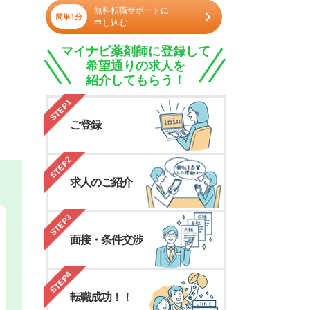
無料転職サポートに
簡単1分
申し込む
マイナビ薬剤師に登録して
希望通りの求人を
紹介してもらう！
STEP1
ご登録
STEP2
求人のご紹介
STEP3
面接・条件交渉
STEP4
転職成功！！