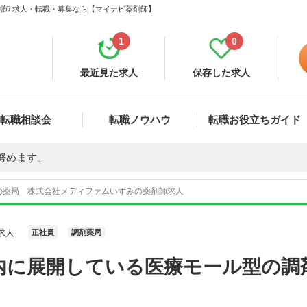
剤師 求人・転職・募集なら【マイナビ薬剤師】
1
0
最近見た求人
保存した求人
転職相談会
転職ノウハウ
転職お役立ちガイド
努めます。
の薬局 株式会社メディファムいずみの薬剤師求人
求人
正社員
調剤薬局
内に展開している医療モール型の調