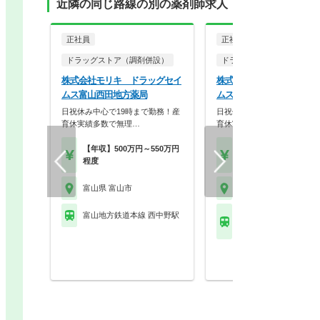
近隣の同じ路線の別の薬剤師求人
正社員
正社員
ドラッグストア（調剤併設）
ドラッグストア（調剤併設
株式会社モリキ ドラッグセイ
株式会社モリキ ドラッグ
ムス富山西田地方薬局
ムス富山神通本町薬局
日祝休み中心で19時まで勤務！産
日祝休み中心で19時まで勤
育休実績多数で無理…
育休実績多数で無理…
【年収】500万円～550万円
【年収】500万円～60
程度
程度 30歳～
富山県 富山市
富山県 富山市
富山地方鉄道本線 西中野駅
富山地方鉄道本線 新相
駅