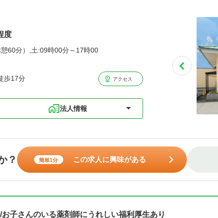
程度
憩60分）,土:09時00分～17時00
徒歩17分
アクセス
法人情報
か？
この求人に興味がある
簡単1分
/お子さんのいる薬剤師にうれしい福利厚生あり