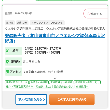
更新日：2026年6月18日
保存する
正社員
調剤薬局
ドラッグストア（OTCのみ）
ウエルシア調剤薬局大沢野店 ウエルシア薬局株式会社の登録販売者の求人
登録販売者（富山県富山市／ウエルシア調剤薬局大沢
野店）
【月収】21.5万円～27.0万円
給与
【年収】308万円～450万円
勤務地
富山県 富山市
アクセス
ＪＲ高山本線(岐阜－猪谷) 笹津駅
年収450万円以上可
新卒も応募可能
未経験者も応募可能
住宅補助（手当）あり
産休・育休取得実績有り
店舗数30以上
登録販売者の求人
積極採用中
求人の詳細を見る
この求人に興味がある