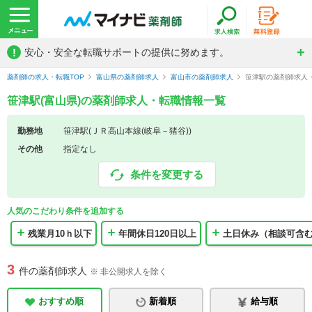
!
安心・安全な転職サポートの提供に努めます。
薬剤師の求人・転職TOP
富山県の薬剤師求人
富山市の薬剤師求人
笹津駅の薬剤師求人
笹津駅(富山県)の薬剤師求人・転職情報一覧
勤務地
笹津駅(ＪＲ高山本線(岐阜－猪谷))
その他
指定なし
条件を変更する
人気のこだわり条件を追加する
残業月10ｈ以下
年間休日120日以上
土日休み（相談可含
3
件の薬剤師求人
※ 非公開求人を除く
おすすめ順
新着順
給与順