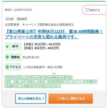
更新日：2023年7月18日
保存する
正社員
調剤薬局
大沢野薬局 チューリップ調剤株式会社の薬剤師求人
【富山県富山市】年間休日122日、週38.45時間勤務！
プライベートの充実も図れる薬局です。
【月収】30.0万円～40.0万円
給与
【年収】450万円～600万円
勤務地
富山県 富山市
アクセス
ＪＲ高山本線(岐阜－猪谷) 笹津駅
年収600万円以上可
新卒も応募可能
未経験者も応募可能
原則、引越しを伴う転勤なし
産休・育休取得実績有り
スキルアップ
車通勤可
店舗数30以上
積極採用中
年間休日120日以上
求人の詳細を見る
この求人に興味がある