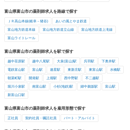
富山県富山市の薬剤師求人を路線で探す
ＪＲ高山本線(岐阜－猪谷)
あいの風とやま鉄道
富山地方鉄道本線
富山地方鉄道立山線
富山地方鉄道上滝線
富山ライトレール
富山県富山市の薬剤師求人を駅で探す
越中荏原駅
越中八尾駅
大泉(富山)駅
呉羽駅
下奥井駅
電鉄富山駅
富山駅
速星駅
東新庄駅
東富山駅
水橋駅
朝菜町駅
開発駅
上堀駅
西中野駅
不二越駅
堀川小泉駅
南富山駅
小杉(地鉄)駅
婦中鵜坂駅
富山駅
新富山口駅
富山県富山市の薬剤師求人を雇用形態で探す
正社員
契約社員・嘱託社員
パート・アルバイト