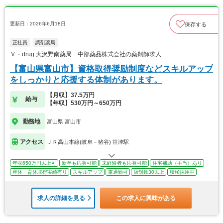
更新日：2026年6月18日
保存する
正社員
調剤薬局
Ｖ・drug 大沢野南薬局 中部薬品株式会社の薬剤師求人
【富山県富山市】資格取得奨励制度などスキルアップ
をしっかりと応援する体制があります。
【月収】37.5万円
給与
【年収】530万円～650万円
勤務地
富山県 富山市
アクセス
ＪＲ高山本線(岐阜－猪谷) 笹津駅
年収650万円以上可
新卒も応募可能
未経験者も応募可能
住宅補助（手当）あり
産休・育休取得実績有り
スキルアップ
車通勤可
店舗数30以上
積極採用中
求人の詳細を見る
この求人に興味がある