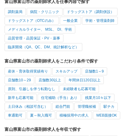
富山県富山市の薬剤師求人を仕事内容で探す
調剤薬局
病院・クリニック
ドラッグストア（調剤併設）
ドラッグストア（OTCのみ）
一般企業
学術・管理薬剤師
メディカルライター、 MSL、 DI、学術
品質管理・品質保証・PV・薬事
臨床開発（QA、QC、DM、統計解析など）
富山県富山市の薬剤師求人をこだわり条件で探す
産休・育休取得実績有り
スキルアップ
店舗数1～9
店舗数10～29
店舗数30以上
年間休日120日以上
原則、引越しを伴う転勤なし
未経験者も応募可能
新卒も応募可能
住宅補助（手当）あり
残業月10ｈ以下
土日休み（相談可含む）
総合門前
管理職候補
駅チカ
車通勤可
夏～秋入職可
積極採用中の求人
WEB面接OK
富山県富山市の薬剤師求人を年収で探す