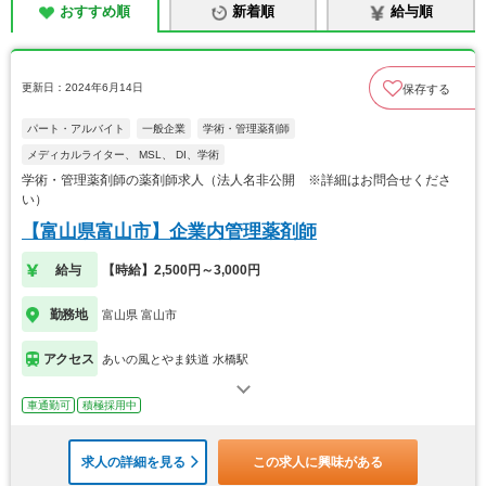
おすすめ順
新着順
給与順
更新日：2024年6月14日
保存する
パート・アルバイト
一般企業
学術・管理薬剤師
メディカルライター、 MSL、 DI、学術
学術・管理薬剤師の薬剤師求人（法人名非公開 ※詳細はお問合せくださ
い）
【富山県富山市】企業内管理薬剤師
給与
【時給】2,500円～3,000円
勤務地
富山県 富山市
アクセス
あいの風とやま鉄道 水橋駅
車通勤可
積極採用中
求人の詳細を見る
この求人に興味がある