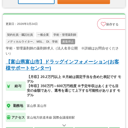
更新日：2026年3月24日
保存する
契約社員・嘱託社員
一般企業
学術・管理薬剤師
メディカルライター、 MSL、 DI、学術
募集停止
学術・管理薬剤師の薬剤師求人（法人名非公開 ※詳細はお問合せくださ
い）
【富山県富山市】ドラッグインフォメーション(お客
様サポートセンター)
【月収】20.2万円以上 ※月給は固定手当を含めた表記です モ
デル
給与
【年収】350万円～600万円程度 ※予定年収はあくまでも目
安の金額であり、選考を通じて上下する可能性があります モ
デル
勤務地
富山県 富山市
アクセス
富山地方鉄道本線 国際会議場前駅