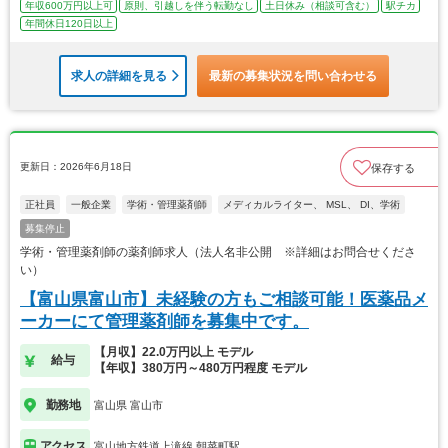
年収600万円以上可
原則、引越しを伴う転勤なし
土日休み（相談可含む）
駅チカ
年間休日120日以上
求人の詳細を見る
最新の募集状況を問い合わせる
更新日：2026年6月18日
保存する
正社員
一般企業
学術・管理薬剤師
メディカルライター、 MSL、 DI、学術
募集停止
学術・管理薬剤師の薬剤師求人（法人名非公開 ※詳細はお問合せくださ
い）
【富山県富山市】未経験の方もご相談可能！医薬品メ
ーカーにて管理薬剤師を募集中です。
【月収】22.0万円以上 モデル
給与
【年収】380万円～480万円程度 モデル
勤務地
富山県 富山市
アクセス
富山地方鉄道上滝線 朝菜町駅