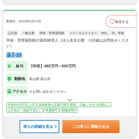
更新日：2023年3月27日
保存する
正社員
一般企業
学術・管理薬剤師
メディカルライター、 MSL、 DI、学術
学術・管理薬剤師の薬剤師求人（法人名非公開 ※詳細はお問合せくださ
い）
薬剤師
給与
【年収】480万円～600万円
勤務地
富山県 富山市
アクセス
※お問い合わせください
年収600万円以上可
未経験者も応募可能
原則、引越しを伴う転勤なし
土日休み（相談可含む）
車通勤可
積極採用中
求人の詳細を見る
この求人に興味がある