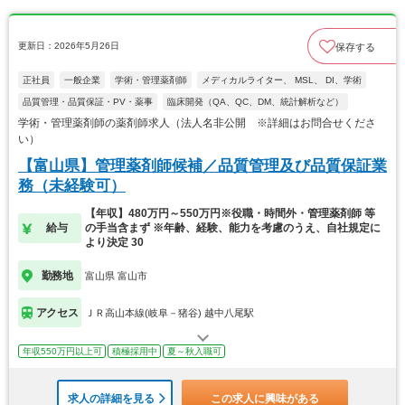
更新日：2026年5月26日
保存する
正社員
一般企業
学術・管理薬剤師
メディカルライター、 MSL、 DI、学術
品質管理・品質保証・PV・薬事
臨床開発（QA、QC、DM、統計解析など）
学術・管理薬剤師の薬剤師求人（法人名非公開 ※詳細はお問合せくださ
い）
【富山県】管理薬剤師候補／品質管理及び品質保証業
務（未経験可）
【年収】480万円～550万円※役職・時間外・管理薬剤師 等
給与
の手当含まず ※年齢、経験、能力を考慮のうえ、自社規定に
より決定 30
勤務地
富山県 富山市
アクセス
ＪＲ高山本線(岐阜－猪谷) 越中八尾駅
年収550万円以上可
積極採用中
夏～秋入職可
求人の詳細を見る
この求人に興味がある