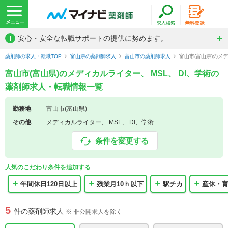
!
安心・安全な転職サポートの提供に努めます。
薬剤師の求人・転職TOP
富山県の薬剤師求人
富山市の薬剤師求人
富山市(富山県)のメ
富山市(富山県)のメディカルライター、 MSL、 DI、学術の
薬剤師求人・転職情報一覧
勤務地
富山市(富山県)
その他
メディカルライター、 MSL、 DI、学術
条件を変更する
人気のこだわり条件を追加する
年間休日120日以上
残業月10ｈ以下
駅チカ
産休・
5
件の薬剤師求人
※ 非公開求人を除く