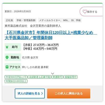
更新日：2026年3月30日
保存する
正社員
学術・管理薬剤師
メディカルライター、 MSL、 DI、学術
東邦薬品株式会社 金沢営業所の薬剤師求人
【石川県金沢市】年間休日120日以上×残業少なめ
大手医薬品卸／管理薬剤師
【月収】27.0万円～36.0万円
給与
【年収】418万円～540万円
勤務地
石川県 金沢市
アクセス
IRいしかわ鉄道 森本駅
年収500万円以上可
未経験者も応募可能
車通勤可
積極採用中
年間休日120日以上
求人の詳細を見る
この求人に興味がある