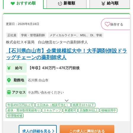
おすすめ順
新着順
給与順
更新日：2026年6月18日
保存する
正社員
学術・管理薬剤師
メディカルライター、 MSL、 DI、学術
株式会社スギ薬局 白山物流センターの薬剤師求人
【石川県白山市】企業規模拡大中！大手調剤併設ドラ
ッグチェーンの薬剤師求人
給与
【年収】430万円～470万円前後
勤務地
石川県 白山市
アクセス
※お問い合わせください
年収450万円以上可
土日休み（相談可含む）
残業月10ｈ以下
産休・育休取得実績有り
スキルアップ
車通勤可
店舗数30以上
積極採用中
管理職候補
求人の詳細を見る
この求人に興味がある