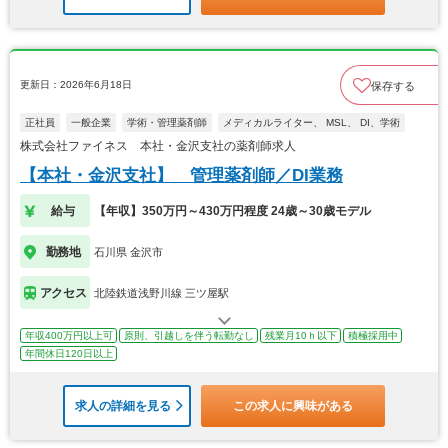
更新日：2026年6月18日
保存する
正社員
一般企業
学術・管理薬剤師
メディカルライター、 MSL、 DI、学術
株式会社ファイネス 本社・金沢支社の薬剤師求人
【本社・金沢支社】 管理薬剤師／DI業務
給与
【年収】350万円～430万円程度 24歳～30歳モデル
勤務地
石川県 金沢市
アクセス
北陸鉄道浅野川線 三ツ屋駅
年収400万円以上可
原則、引越しを伴う転勤なし
残業月10ｈ以下
積極採用中
年間休日120日以上
求人の詳細を見る
この求人に興味がある