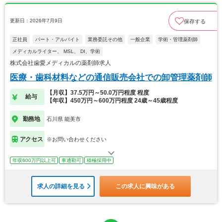
更新日：2026年7月9日
保存する
正社員
パート・アルバイト
業務委託その他
一般企業
学術・管理薬剤師
メディカルライター、 MSL、 DI、学術
株式会社歯愛メディカルの薬剤師求人
医療・歯科材料などの通信販売会社での卸管理薬剤師
【月収】37.5万円～50.0万円程度 程度
給与
【年収】450万円～600万円程度 24歳～45歳程度
勤務地
石川県 能美市
アクセス
※お問い合わせください
年収600万円以上可
車通勤可
積極採用中
求人の詳細を見る
この求人に興味がある