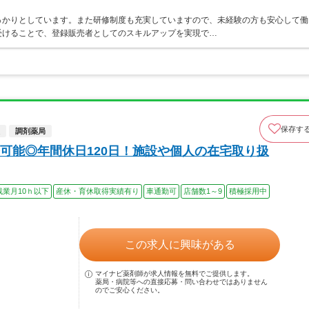
っかりとしています。また研修制度も充実していますので、未経験の方も安心して働
受けることで、登録販売者としてのスキルアップを実現で…
保存す
調剤薬局
可能◎年間休日120日！施設や個人の在宅取り扱
残業月10ｈ以下
産休・育休取得実績有り
車通勤可
店舗数1～9
積極採用中
この求人に興味がある
マイナビ薬剤師が求人情報を無料でご提供します。
薬局・病院等への直接応募・問い合わせではありません
のでご安心ください。