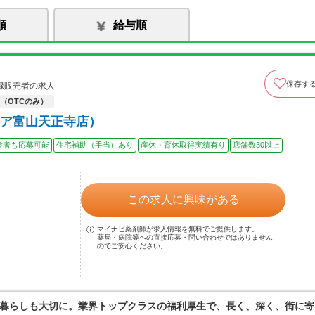
順
給与順
保存す
録販売者の求人
（OTCのみ）
ア富山天正寺店）
験者も応募可能
住宅補助（手当）あり
産休・育休取得実績有り
店舗数30以上
この求人に興味がある
マイナビ薬剤師が求人情報を無料でご提供します。
薬局・病院等への直接応募・問い合わせではありません
のでご安心ください。
暮らしも大切に。業界トップクラスの福利厚生で、長く、深く、街に寄