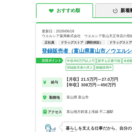
おすすめ順
新着
更新日：2026/06/18
ウエルシア薬局株式会社 ウエルシア富山天正寺店の登
正社員
ドラッグストア（調剤併設）
ドラッグストア
登録販売者（富山県富山市／ウエルシ
注目ポイント
年収450万円以上可
新卒も応募可能
未経
登録販売者の求人
積極採用中
【月収】21.5万円～27.0万円
給与
【年収】308万円～450万円
富山県 富山市
勤務地
富山地方鉄道上滝線 不二越駅
アクセス
暮らしを支える仕事だから、自分の