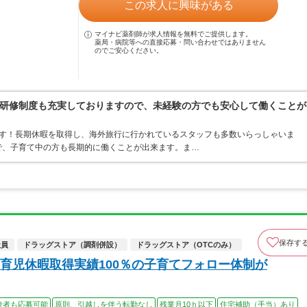
この求人に興味がある
マイナビ薬剤師が求人情報を無料でご提供します。
薬局・病院等への直接応募・問い合わせではありません
のでご安心ください。
研修制度も充実しておりますので、未経験の方でも安心して働くことが
ます！長期休暇を取得し、海外旅行に行かれているスタッフも多数いらっしゃいま
ので、子育て中の方も長期的に働くことが出来ます。ま…
保存す
社員
ドラッグストア（調剤併設）
ドラッグストア（OTCのみ）
育児休暇取得実績100％の子育てフォロー体制が
験者も応募可能
原則、引越しを伴う転勤なし
残業月10ｈ以下
住宅補助（手当）あり