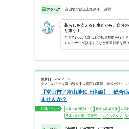
富山地方鉄道上滝線 不二越駅
アクセス
暮らしを支える仕事だから、自分の
り添う！
全国で2,000店舗以上の店舗展開を行
トレーナーが指導するなど長期就業を目指
更新日：2026/05/20
クスリのアオキ富山県立中央病院前薬局 株式会社クス
【富山市／富山地鉄上滝線】 総合病
ませんか？
注目ポイント
年収650万円以上可
新卒も応募可能
未経
産休・育休取得実績有り
スキルアップ
駅