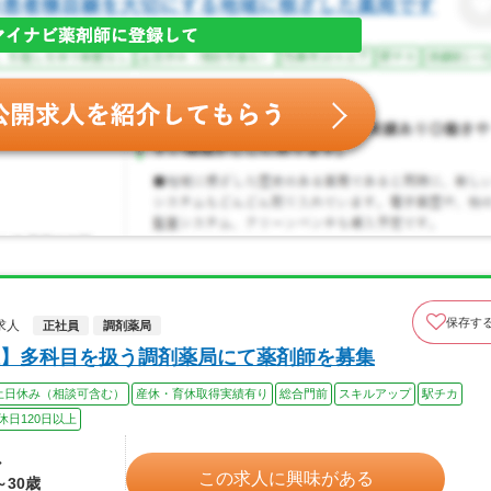
保存す
求人
正社員
調剤薬局
】多科目を扱う調剤薬局にて薬剤師を募集
土日休み（相談可含む）
産休・育休取得実績有り
総合門前
スキルアップ
駅チカ
休日120日以上
ル
この求人に興味がある
～30歳