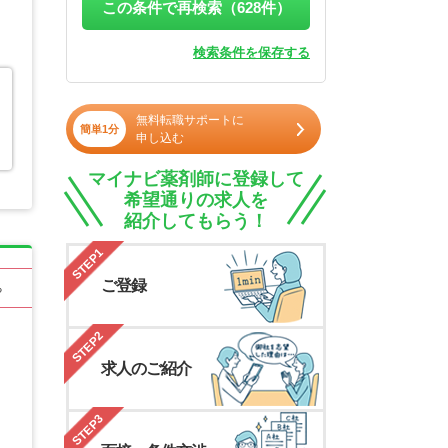
この条件で再検索（
628
件）
検索条件を保存する
無料転職サポートに
簡単1分
申し込む
マイナビ薬剤師に登録して
希望通りの求人を
紹介してもらう！
STEP1
ご登録
る
STEP2
求人のご紹介
STEP3