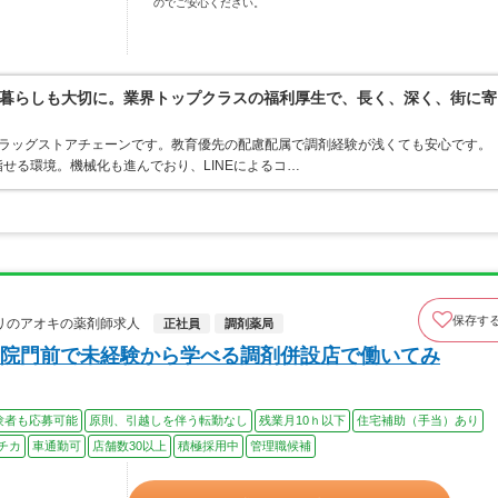
のでご安心ください。
暮らしも大切に。業界トップクラスの福利厚生で、長く、深く、街に寄
うドラッグストアチェーンです。教育優先の配慮配属で調剤経験が浅くても安心です。
せる環境。機械化も進んでおり、LINEによるコ…
保存す
リのアオキの薬剤師求人
正社員
調剤薬局
院門前で未経験から学べる調剤併設店で働いてみ
験者も応募可能
原則、引越しを伴う転勤なし
残業月10ｈ以下
住宅補助（手当）あり
チカ
車通勤可
店舗数30以上
積極採用中
管理職候補