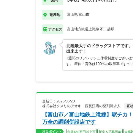
【年収】428万円～673万円
給与
富山県 富山市
勤務地
富山地方鉄道上滝線 不二越駅
アクセス
北陸最大手のドラッグストアです。
出来ます！
1週間のリフレッシュ休暇制度がござい
す。 産休・育休は100％の取得率です
更新日：2026/05/20
株式会社クスリのアオキ 西長江店の薬剤師求人
正
【富山市／富山地鉄上滝線】駅チカ！
万全の調剤併設店です
注目ポイント
年収650万円以上可
新卒も応募可能
未経