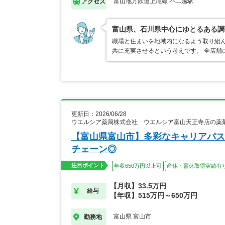
富山地方鉄道上滝線 不二越駅
アクセス
富山県、石川県中心にゆとるある調
職場と住まいを地域内になるよう取り組
共に充実させるという考えです。 全店舗
更新日：2026/06/28
ウエルシア薬局株式会社 ウエルシア富山天正寺店の薬
【富山県富山市】多彩なキャリアパス
チェーン◎
注目ポイント
年収650万円以上可
産休・育休取得実績有
【月収】33.5万円
給与
【年収】515万円～650万円
富山県 富山市
勤務地