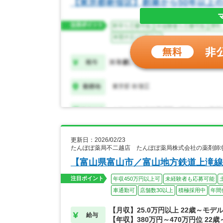
更新日：2026/02/23
たんぽぽ薬局不二越店 たんぽぽ薬局株式会社の薬剤師
【富山県富山市／富山地方鉄道上滝線
注目ポイント
年収450万円以上可
未経験者も応募可能
車通勤可
店舗数30以上
積極採用中
年間
【月収】25.0万円以上 22歳～モデ
給与
【年収】380万円～470万円位 22歳