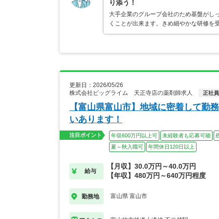
り添う！
大手企業のグループ会社のため基盤がし
くことが出来ます。きめ細やかな研修を
更新日：2026/05/26
株式会社ビッグライム 天正寺店の薬剤師求人
正社員
【富山県富山市】地域に密着して勤務
いあります！
注目ポイント
年収600万円以上可
未経験者も応募可能
夏～秋入職可
年間休日120日以上
【月収】30.0万円～40.0万円
給与
【年収】480万円～640万円程度
富山県 富山市
勤務地