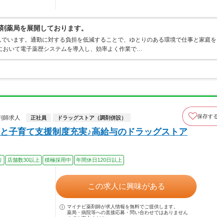
剤薬局を展開しております。
んでいます。通勤に対する負担を低減することで、ゆとりのある環境で仕事と家庭を
において電子薬歴システムを導入し、効率よく作業で…
保存す
剤師求人
正社員
ドラッグストア（調剤併設）
と子育て支援制度充実♪高給与のドラッグストア
り
店舗数30以上
積極採用中
年間休日120日以上
この求人に興味がある
マイナビ薬剤師が求人情報を無料でご提供します。
薬局・病院等への直接応募・問い合わせではありません