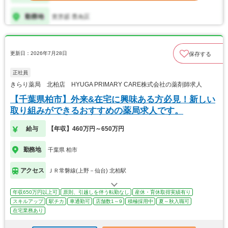
更新日：2026年7月28日
保存する
正社員
きらり薬局 北柏店 HYUGA PRIMARY CARE株式会社の薬剤師求人
【千葉県柏市】外来&在宅に興味ある方必見！新しい
取り組みができるおすすめの薬局求人です。
給与
【年収】460万円～650万円
勤務地
千葉県 柏市
アクセス
ＪＲ常磐線(上野－仙台) 北柏駅
年収650万円以上可
原則、引越しを伴う転勤なし
産休・育休取得実績有り
スキルアップ
駅チカ
車通勤可
店舗数1～9
積極採用中
夏～秋入職可
在宅業務あり