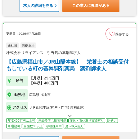
求人の詳細を見る
この求人に興味がある
更新日：2026年7月28日
保存する
正社員
調剤薬局
株式会社リライアンス 引野店の薬剤師求人
【広島県福山市／JR山陽本線】 栄養士の相談受付
もしている町の基幹調剤薬局 薬剤師求人
【月収】25.5万円
給与
【年収】400万円
勤務地
広島県 福山市
アクセス
ＪＲ山陽本線(神戸－門司) 東福山駅
年収400万円以上可
未経験者も応募可能
産休・育休取得実績有り
駅チカ
車通勤可
店舗数30以上
積極採用中
夏～秋入職可