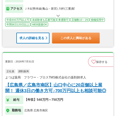
アクセス
ＪＲ紀勢本線(亀山－新宮) 六軒(三重)駅
年収600万円以上可
未経験者も応募可能
車通勤可
店舗数10～29
積極採用中
年間休日120日以上
WEB面接OK
求人の詳細を見る
この求人に興味がある
更新日：2026年7月31日
保存する
正社員
調剤薬局
よつば薬局 フラワー・ブロスTMS株式会社の薬剤師求人
【広島県／広島市南区】山口中心に20店舗以上展
開！ 週休3日の働き方可♪700万円以上も相談可能◎
給与
【年収】540万円～750万円
勤務地
広島県 広島市南区