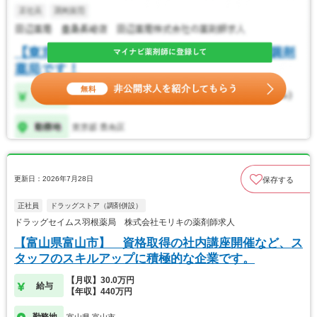
更新日：2026年7月28日
保存する
正社員
ドラッグストア（調剤併設）
ドラッグセイムス羽根薬局 株式会社モリキの薬剤師求人
【富山県富山市】 資格取得の社内講座開催など、ス
タッフのスキルアップに積極的な企業です。
【月収】30.0万円
給与
【年収】440万円