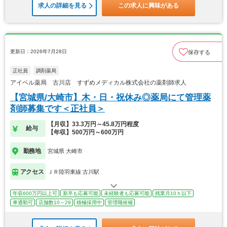
求人の詳細を見る
この求人に興味がある
更新日：2026年7月28日
保存する
正社員
調剤薬局
アイベル薬局 古川店 すずめメディカル株式会社の薬剤師求人
【宮城県/大崎市】木・日・祝休み◎薬局にて管理薬
剤師募集です＜正社員＞
【月収】33.3万円～45.8万円程度
給与
【年収】500万円～600万円
勤務地
宮城県 大崎市
アクセス
ＪＲ陸羽東線 古川駅
年収600万円以上可
新卒も応募可能
未経験者も応募可能
残業月10ｈ以下
車通勤可
店舗数10～29
積極採用中
管理職候補