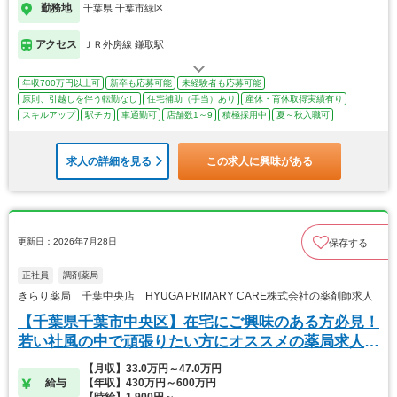
勤務地
千葉県 千葉市緑区
アクセス
ＪＲ外房線 鎌取駅
年収700万円以上可
新卒も応募可能
未経験者も応募可能
原則、引越しを伴う転勤なし
住宅補助（手当）あり
産休・育休取得実績有り
スキルアップ
駅チカ
車通勤可
店舗数1～9
積極採用中
夏～秋入職可
求人の詳細を見る
この求人に興味がある
更新日：2026年7月28日
保存する
正社員
調剤薬局
きらり薬局 千葉中央店 HYUGA PRIMARY CARE株式会社の薬剤師求人
【千葉県千葉市中央区】在宅にご興味のある方必見！
若い社風の中で頑張りたい方にオススメの薬局求人で
す。
【月収】33.0万円～47.0万円
給与
【年収】430万円～600万円
【時給】1,900円～