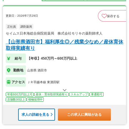
更新日：2026年7月29日
保存する
正社員
調剤薬局
セイムス日本海総合病院前薬局 株式会社モリキの薬剤師求人
【山形県酒田市】福利厚生◎／残業少なめ／産休育休
取得実績有り
給与
【年収】450万円～600万円以上
勤務地
山形県 酒田市
アクセス
ＪＲ羽越本線 東酒田駅
年収600万円以上可
産休・育休取得実績有り
スキルアップ
車通勤可
店舗数30以上
積極採用中
求人の詳細を見る
この求人に興味がある