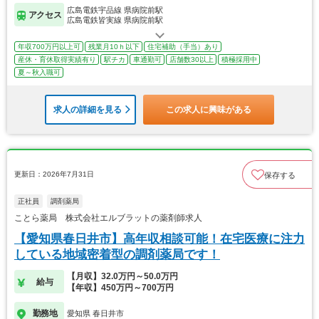
広島電鉄宇品線 県病院前駅
アクセス
広島電鉄皆実線 県病院前駅
年収700万円以上可
残業月10ｈ以下
住宅補助（手当）あり
産休・育休取得実績有り
駅チカ
車通勤可
店舗数30以上
積極採用中
夏～秋入職可
求人の詳細を見る
この求人に興味がある
更新日：2026年7月31日
保存する
正社員
調剤薬局
ことら薬局 株式会社エルブラットの薬剤師求人
【愛知県春日井市】高年収相談可能！在宅医療に注力
している地域密着型の調剤薬局です！
【月収】32.0万円～50.0万円
給与
【年収】450万円～700万円
勤務地
愛知県 春日井市