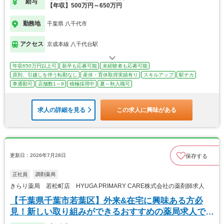
給与
【年収】500万円～650万円
勤務地
千葉県 八千代市
アクセス
京成本線 八千代台駅
年収650万円以上可
新卒も応募可能
未経験者も応募可能
原則、引越しを伴う転勤なし
産休・育休取得実績有り
スキルアップ
駅チカ
車通勤可
店舗数1～9
積極採用中
夏～秋入職可
求人の詳細を見る
この求人に興味がある
更新日：2026年7月28日
保存する
正社員
調剤薬局
きらり薬局 若松町店 HYUGA PRIMARY CARE株式会社の薬剤師求人
【千葉県千葉市若葉区】外来&在宅に興味ある方必
見！新しい取り組みができるおすすめの薬局求人で
す。