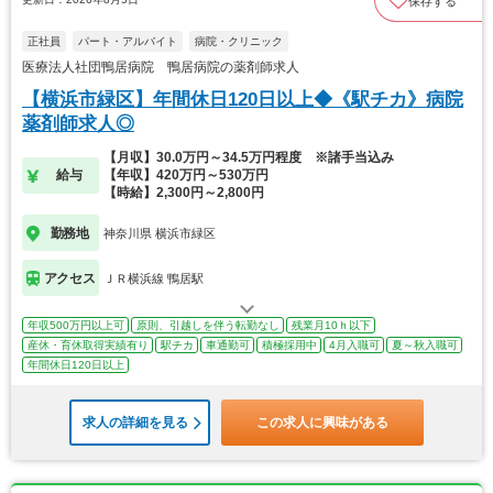
保存する
正社員
パート・アルバイト
病院・クリニック
医療法人社団鴨居病院 鴨居病院の薬剤師求人
【横浜市緑区】年間休日120日以上◆《駅チカ》病院
薬剤師求人◎
【月収】30.0万円～34.5万円程度 ※諸手当込み
給与
【年収】420万円～530万円
【時給】2,300円～2,800円
勤務地
神奈川県 横浜市緑区
アクセス
ＪＲ横浜線 鴨居駅
年収500万円以上可
原則、引越しを伴う転勤なし
残業月10ｈ以下
産休・育休取得実績有り
駅チカ
車通勤可
積極採用中
4月入職可
夏～秋入職可
年間休日120日以上
求人の詳細を見る
この求人に興味がある