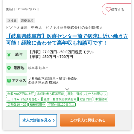
更新日：2026年7月29日
保存する
正社員
調剤薬局
ピノキオ薬局 中央店 ピノキオ商事株式会社の薬剤師求人
【岐阜県岐阜市】医療センター前で病院に近い働き方
可能！経験に合わせて高年収も相談可です！
【月収】27.0万円～50.0万円程度 モデル
給与
【年収】450万円～700万円
勤務地
岐阜県 岐阜市
ＪＲ高山本線(岐阜－猪谷) 長森駅
アクセス
名鉄各務原線 切通駅
年収700万円以上可
未経験者も応募可能
原則、引越しを伴う転勤なし
土日休み（相談可含む）
産休・育休取得実績有り
総合門前
車通勤可
店舗数10～29
積極採用中
年間休日120日以上
求人の詳細を見る
この求人に興味がある