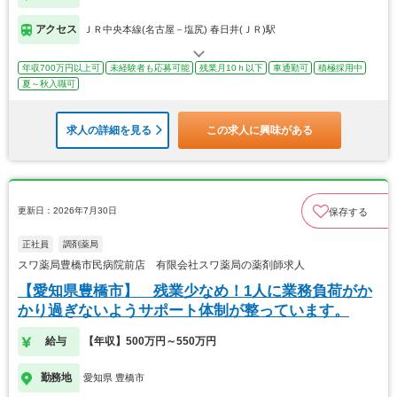
アクセス
ＪＲ中央本線(名古屋－塩尻) 春日井(ＪＲ)駅
年収700万円以上可
未経験者も応募可能
残業月10ｈ以下
車通勤可
積極採用中
夏～秋入職可
求人の詳細を見る
この求人に興味がある
更新日：2026年7月30日
保存する
正社員
調剤薬局
スワ薬局豊橋市民病院前店 有限会社スワ薬局の薬剤師求人
【愛知県豊橋市】 残業少なめ！1人に業務負荷がか
かり過ぎないようサポート体制が整っています。
給与
【年収】500万円～550万円
勤務地
愛知県 豊橋市