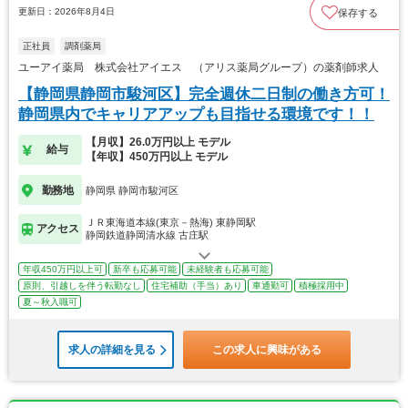
更新日：2026年8月4日
保存する
正社員
調剤薬局
ユーアイ薬局 株式会社アイエス （アリス薬局グループ）の薬剤師求人
【静岡県静岡市駿河区】完全週休二日制の働き方可！
静岡県内でキャリアアップも目指せる環境です！！
【月収】26.0万円以上 モデル
給与
【年収】450万円以上 モデル
勤務地
静岡県 静岡市駿河区
ＪＲ東海道本線(東京－熱海) 東静岡駅
アクセス
静岡鉄道静岡清水線 古庄駅
年収450万円以上可
新卒も応募可能
未経験者も応募可能
原則、引越しを伴う転勤なし
住宅補助（手当）あり
車通勤可
積極採用中
夏～秋入職可
求人の詳細を見る
この求人に興味がある