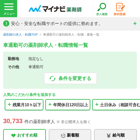
!
安心・安全な転職サポートの提供に努めます。
薬剤師の求人・転職TOP
車通勤可の薬剤師求人・転職・募集一覧
車通勤可の薬剤師求人・転職情報一覧
勤務地
指定なし
その他
車通勤可
条件を変更する
人気のこだわり条件を追加する
残業月10ｈ以下
年間休日120日以上
土日休み（相談可含
30,733
件の薬剤師求人
※ 非公開求人を除く
おすすめ順
新着順
給与順