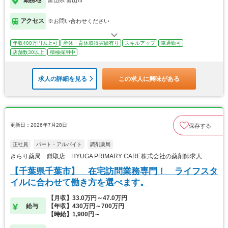
勤務地
富山県 富山市
アクセス
※お問い合わせください
年収400万円以上可
産休・育休取得実績有り
スキルアップ
車通勤可
店舗数30以上
積極採用中
求人の詳細を見る
この求人に興味がある
更新日：2026年7月28日
保存する
正社員
パート・アルバイト
調剤薬局
きらり薬局 鎌取店 HYUGA PRIMARY CARE株式会社の薬剤師求人
【千葉県千葉市】 在宅訪問業務専門！ ライフスタ
イルに合わせて働き方を選べます。
【月収】33.0万円～47.0万円
給与
【年収】430万円～700万円
【時給】1,900円～