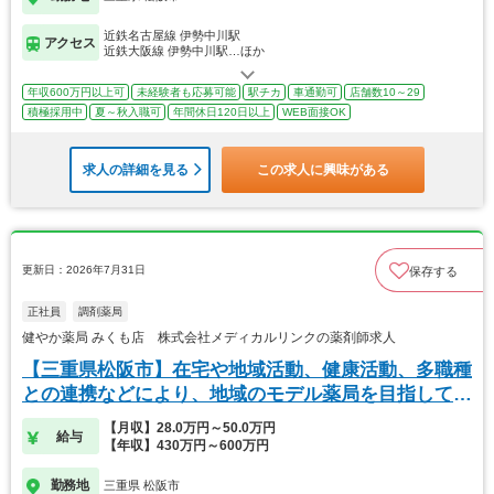
近鉄名古屋線 伊勢中川駅
アクセス
近鉄大阪線 伊勢中川駅…ほか
年収600万円以上可
未経験者も応募可能
駅チカ
車通勤可
店舗数10～29
積極採用中
夏～秋入職可
年間休日120日以上
WEB面接OK
求人の詳細を見る
この求人に興味がある
更新日：2026年7月31日
保存する
正社員
調剤薬局
健やか薬局 みくも店 株式会社メディカルリンクの薬剤師求人
【三重県松阪市】在宅や地域活動、健康活動、多職種
との連携などにより、地域のモデル薬局を目指してい
ます
【月収】28.0万円～50.0万円
給与
【年収】430万円～600万円
勤務地
三重県 松阪市