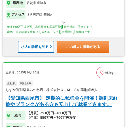
勤務地
佐賀県 唐津市
アクセス
ＪＲ唐津線 鬼塚駅
年収550万円以上可
未経験者も応募可能
住宅補助（手当）あり
産休・育休取得実績有り
スキルアップ
車通勤可
積極採用中
求人の詳細を見る
この求人に興味がある
更新日：2025年10月16日
保存する
正社員
調剤薬局
しずか調剤薬局みのわ店 株式会社Ｃ．Ｍ．Ｓの薬剤師求人
【愛知県西尾市】 定期的に勉強会を開催！調剤未経
験やブランクがある方も安心して就業できます。
【月収】25.0万円～61.0万円
給与
【年収】550万円～700万円程度