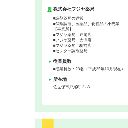
株式会社フジヤ薬局
■調剤薬局の運営
■保険調剤、医薬品、化粧品の小売業
【事業所】
■フジヤ薬局 戸尾店
■フジヤ薬局 大潟店
■フジヤ薬局 駅前店
■センター調剤薬局
従業員数
■従業員数：23名（平成25年10月現在）
所在地
佐世保市
戸尾町３-８