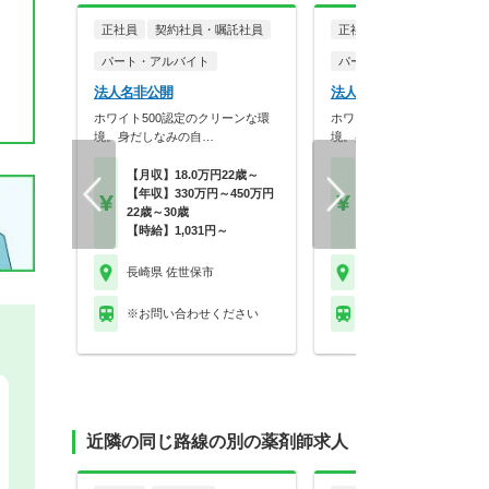
正社員
契約社員・嘱託社員
正社員
契約社員・嘱託社
パート・アルバイト
パート・アルバイト
法人名非公開
法人名非公開
ホワイト500認定のクリーンな環
ホワイト500認定のクリーン
境。身だしなみの自…
境。身だしなみの自…
【月収】18.0万円22歳～
【月収】18.0万円22歳
【年収】330万円～450万円
【年収】330万円～45
22歳～30歳
22歳～30歳
【時給】1,031円～
【時給】1,031円～
長崎県 佐世保市
長崎県 佐世保市
※お問い合わせください
※お問い合わせくださ
近隣の同じ路線の別の薬剤師求人