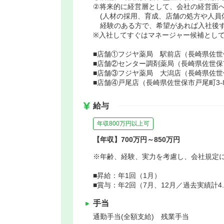
②将来的に経営層として、会社の経営面
(人材の採用、育成、店舗の処方や人員
経験のある方で、希望があれば入社後す
※入社してすぐはマネージャー候補とし
■店舗①フジヤ薬局 駅前店（長崎県佐世保市
■店舗②センター調剤薬局（長崎県佐世保市
■店舗③フジヤ薬局 大潟店（長崎県佐世保
■店舗④戸尾店（長崎県佐世保市戸尾町3-
給与
年収800万円以上可
【年収】700万円～850万円
※年齢、経験、実力を考慮し、会社規定
■昇給：年1回（1月）
■賞与：年2回（7月、12月／過去実績計4.
手当
通勤手当(全額支給) 残業手当