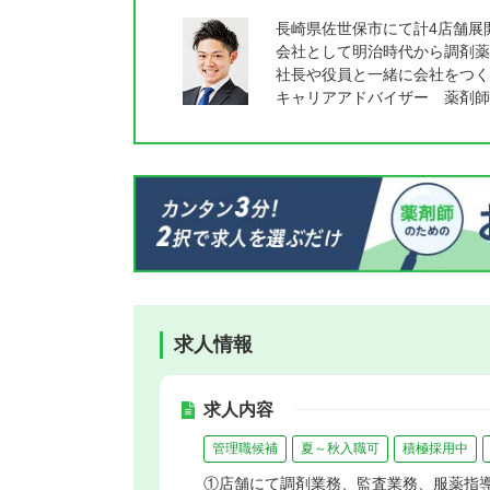
長崎県佐世保市にて計4店舗展
会社として明治時代から調剤薬
社長や役員と一緒に会社をつく
キャリアアドバイザー 薬剤師
求人情報
求人内容
管理職候補
夏～秋入職可
積極採用中
①店舗にて調剤業務、監査業務、服薬指