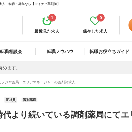
 求人・転職・募集なら【マイナビ薬剤師】
1
0
最近見た求人
保存した求人
転職相談会
転職ノウハウ
転職お役立ちガイド
努めます。
社フジヤ薬局 エリアマネージャーの薬剤師求人
正社員
調剤薬局
時代より続いている調剤薬局にてエ