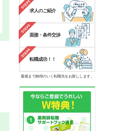
STEP2
求人のご紹介
STEP3
面接・条件交渉
STEP4
転職成功！！
最後まで納得のいく転職先をお探しします。