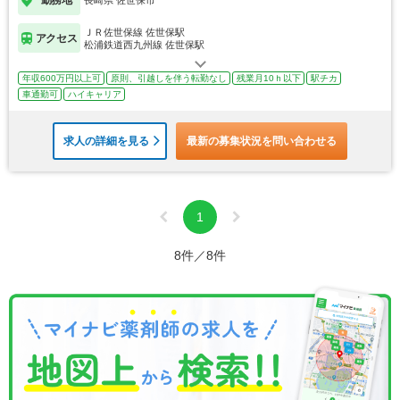
勤務地
長崎県 佐世保市
ＪＲ佐世保線 佐世保駅
アクセス
松浦鉄道西九州線 佐世保駅
年収600万円以上可
原則、引越しを伴う転勤なし
残業月10ｈ以下
駅チカ
車通勤可
ハイキャリア
求人の詳細を見る
最新の募集状況を問い合わせる
1
8件／8件