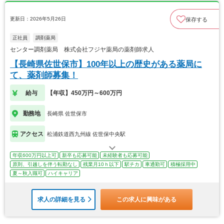
更新日：2026年5月26日
保存する
正社員
調剤薬局
センター調剤薬局 株式会社フジヤ薬局の薬剤師求人
【長崎県佐世保市】100年以上の歴史がある薬局に
て、薬剤師募集！
給与
【年収】450万円～600万円
勤務地
長崎県 佐世保市
アクセス
松浦鉄道西九州線 佐世保中央駅
年収600万円以上可
新卒も応募可能
未経験者も応募可能
原則、引越しを伴う転勤なし
残業月10ｈ以下
駅チカ
車通勤可
積極採用中
夏～秋入職可
ハイキャリア
求人の詳細を見る
この求人に興味がある