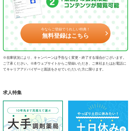
今ならご登録でうれしい特典！
無料登録はこちら
※在庫状況により、キャンペーンは予告なく変更・終了する場合がございます。
ご了承ください。※本ウェブサイトからご登録いただき、ご来社またはお電話に
てキャリアアドバイザーと面談をさせていただいた方に限ります。
求人特集