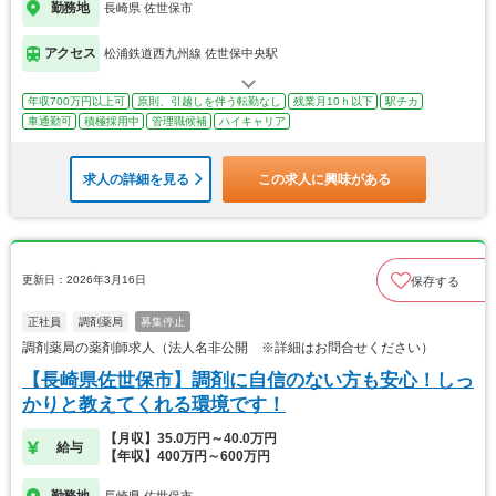
勤務地
長崎県 佐世保市
アクセス
松浦鉄道西九州線 佐世保中央駅
年収700万円以上可
原則、引越しを伴う転勤なし
残業月10ｈ以下
駅チカ
車通勤可
積極採用中
管理職候補
ハイキャリア
求人の詳細を見る
この求人に興味がある
更新日：2026年3月16日
保存する
正社員
調剤薬局
募集停止
調剤薬局の薬剤師求人（法人名非公開 ※詳細はお問合せください）
【長崎県佐世保市】調剤に自信のない方も安心！しっ
かりと教えてくれる環境です！
【月収】35.0万円～40.0万円
給与
【年収】400万円～600万円