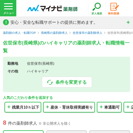
!
安心・安全な転職サポートの提供に努めます。
薬剤師の求人・転職TOP
長崎県の薬剤師求人
佐世保市の薬剤師求人
佐世保市(長崎県)
佐世保市(長崎県)のハイキャリアの薬剤師求人・転職情報一
覧
勤務地
佐世保市(長崎県)
その他
ハイキャリア
条件を変更する
人気のこだわり条件を追加する
残業月10ｈ以下
産休・育休取得実績有り
車通勤可
8
件の薬剤師求人
※ 非公開求人を除く