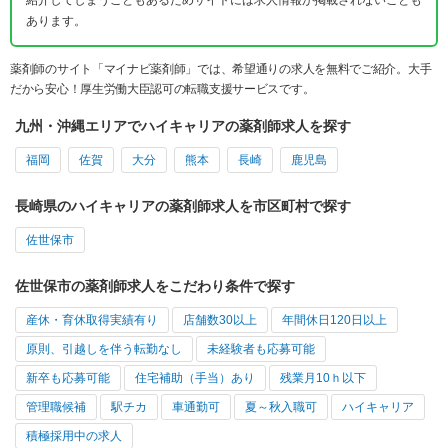
紹介してしまうこともあるためサイトには求人情報が掲載されないことも
あります。
薬剤師のサイト「マイナビ薬剤師」では、希望通りの求人を無料でご紹介。大手
だから安心！厚生労働大臣認可の転職支援サービスです。
九州・沖縄エリアでハイキャリアの薬剤師求人を探す
福岡
佐賀
大分
熊本
長崎
鹿児島
長崎県のハイキャリアの薬剤師求人を市区町村で探す
佐世保市
佐世保市の薬剤師求人をこだわり条件で探す
産休・育休取得実績有り
店舗数30以上
年間休日120日以上
原則、引越しを伴う転勤なし
未経験者も応募可能
新卒も応募可能
住宅補助（手当）あり
残業月10ｈ以下
管理職候補
駅チカ
車通勤可
夏～秋入職可
ハイキャリア
積極採用中の求人