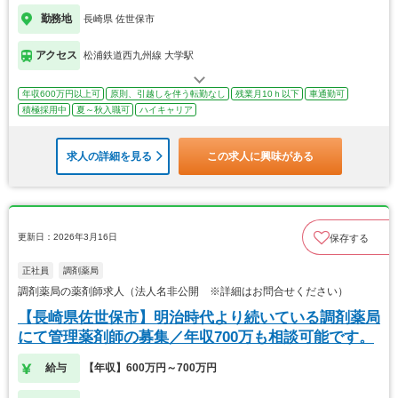
勤務地
長崎県 佐世保市
アクセス
松浦鉄道西九州線 大学駅
年収600万円以上可
原則、引越しを伴う転勤なし
残業月10ｈ以下
車通勤可
積極採用中
夏～秋入職可
ハイキャリア
求人の詳細を見る
この求人に興味がある
更新日：2026年3月16日
保存する
正社員
調剤薬局
調剤薬局の薬剤師求人（法人名非公開 ※詳細はお問合せください）
【長崎県佐世保市】明治時代より続いている調剤薬局
にて管理薬剤師の募集／年収700万も相談可能です。
給与
【年収】600万円～700万円