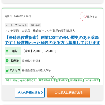
更新日：2026年3月16日
保存する
パート・アルバイト
調剤薬局
フジヤ薬局 大潟店 株式会社フジヤ薬局の薬剤師求人
【長崎県佐世保市】創業100年の長い歴史のある薬局
です！経営携わった経験のある方も募集しております
給与
【時給】2,000円～2,500円
勤務地
長崎県 佐世保市
アクセス
松浦鉄道西九州線 大学駅
原則、引越しを伴う転勤なし
残業月10ｈ以下
車通勤可
積極採用中
ハイキャリア
求人の詳細を見る
この求人に興味がある