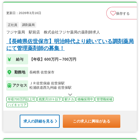
更新日：2026年3月16日
保存する
正社員
調剤薬局
フジヤ薬局 駅前店 株式会社フジヤ薬局の薬剤師求人
【長崎県佐世保市】明治時代より続いている調剤薬局
にて管理薬剤師の募集！
給与
【年収】600万円～700万円
勤務地
長崎県 佐世保市
ＪＲ佐世保線 佐世保駅
アクセス
松浦鉄道西九州線 佐世保駅
年収700万円以上可
残業月10ｈ以下
駅チカ
積極採用中
管理職候補
ハイキャリア
求人の詳細を見る
この求人に興味がある