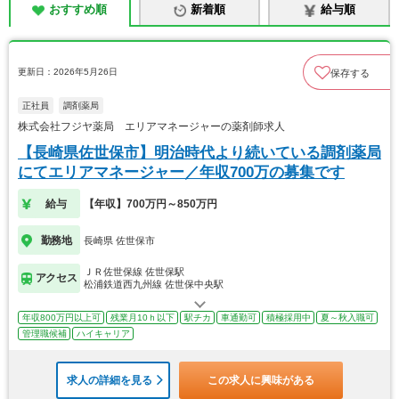
おすすめ順
新着順
給与順
更新日：2026年5月26日
保存する
正社員
調剤薬局
株式会社フジヤ薬局 エリアマネージャーの薬剤師求人
【長崎県佐世保市】明治時代より続いている調剤薬局
にてエリアマネージャー／年収700万の募集です
給与
【年収】700万円～850万円
勤務地
長崎県 佐世保市
ＪＲ佐世保線 佐世保駅
アクセス
松浦鉄道西九州線 佐世保中央駅
年収800万円以上可
残業月10ｈ以下
駅チカ
車通勤可
積極採用中
夏～秋入職可
管理職候補
ハイキャリア
求人の詳細を見る
この求人に興味がある