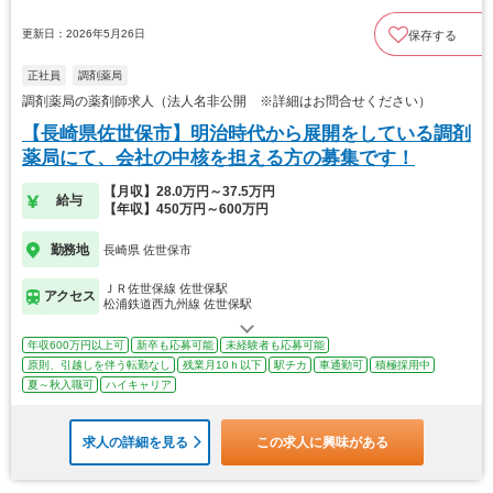
更新日：2026年5月26日
保存する
正社員
調剤薬局
調剤薬局の薬剤師求人（法人名非公開 ※詳細はお問合せください）
【長崎県佐世保市】明治時代から展開をしている調剤
薬局にて、会社の中核を担える方の募集です！
【月収】28.0万円～37.5万円
給与
【年収】450万円～600万円
勤務地
長崎県 佐世保市
ＪＲ佐世保線 佐世保駅
アクセス
松浦鉄道西九州線 佐世保駅
年収600万円以上可
新卒も応募可能
未経験者も応募可能
原則、引越しを伴う転勤なし
残業月10ｈ以下
駅チカ
車通勤可
積極採用中
夏～秋入職可
ハイキャリア
求人の詳細を見る
この求人に興味がある