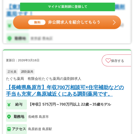
更新日：2026年3月16日
保存する
正社員
調剤薬局
たぐち薬局 有限会社たぐち薬局の薬剤師求人
【長崎県島原市】年収700万相談可×住宅補助などの
手当も充実／島原城近くにある調剤薬局です。
給与
【年収】575万円～700万円以上 22歳～35歳モデル
勤務地
長崎県 島原市
アクセス
島原鉄道 島原駅