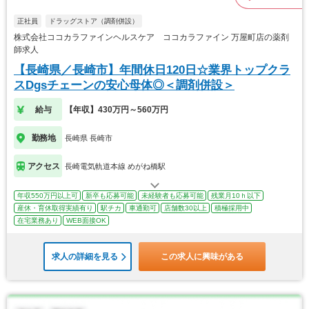
正社員
ドラッグストア（調剤併設）
株式会社ココカラファインヘルスケア ココカラファイン 万屋町店の薬剤
師求人
【長崎県／長崎市】年間休日120日☆業界トップクラ
スDgsチェーンの安心母体◎＜調剤併設＞
給与
【年収】430万円～560万円
勤務地
長崎県 長崎市
アクセス
長崎電気軌道本線 めがね橋駅
年収550万円以上可
新卒も応募可能
未経験者も応募可能
残業月10ｈ以下
産休・育休取得実績有り
駅チカ
車通勤可
店舗数30以上
積極採用中
在宅業務あり
WEB面接OK
求人の詳細を見る
この求人に興味がある