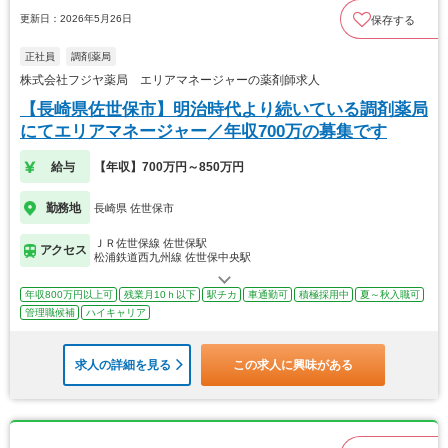
更新日：2026年5月26日
保存する
正社員
調剤薬局
株式会社フジヤ薬局 エリアマネージャーの薬剤師求人
【長崎県佐世保市】明治時代より続いている調剤薬局
にてエリアマネージャー／年収700万の募集です
給与
【年収】700万円～850万円
勤務地
長崎県 佐世保市
ＪＲ佐世保線 佐世保駅
アクセス
松浦鉄道西九州線 佐世保中央駅
年収800万円以上可
残業月10ｈ以下
駅チカ
車通勤可
積極採用中
夏～秋入職可
管理職候補
ハイキャリア
求人の詳細を見る
この求人に興味がある