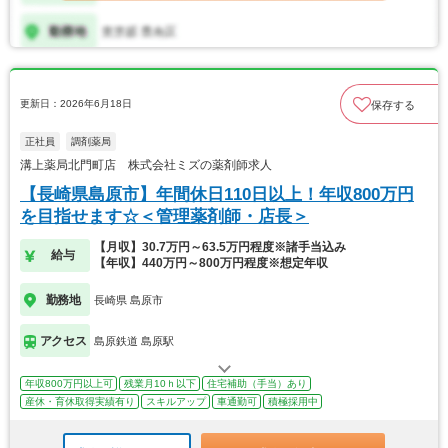
更新日：2026年6月18日
保存する
正社員
調剤薬局
溝上薬局北門町店 株式会社ミズの薬剤師求人
【長崎県島原市】年間休日110日以上！年収800万円
を目指せます☆＜管理薬剤師・店長＞
【月収】30.7万円～63.5万円程度※諸手当込み
給与
【年収】440万円～800万円程度※想定年収
勤務地
長崎県 島原市
アクセス
島原鉄道 島原駅
年収800万円以上可
残業月10ｈ以下
住宅補助（手当）あり
産休・育休取得実績有り
スキルアップ
車通勤可
積極採用中