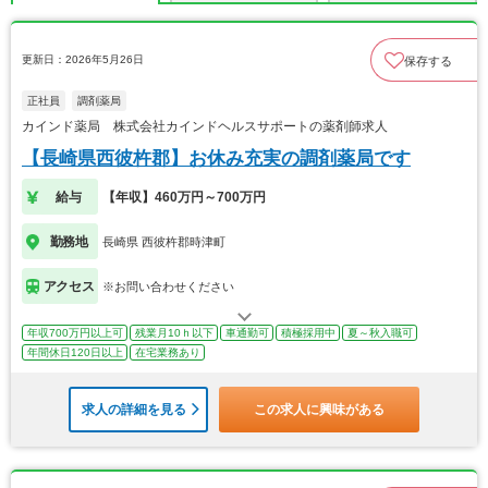
更新日：2026年5月26日
保存する
正社員
調剤薬局
カインド薬局 株式会社カインドヘルスサポートの薬剤師求人
【長崎県西彼杵郡】お休み充実の調剤薬局です
給与
【年収】460万円～700万円
勤務地
長崎県 西彼杵郡時津町
アクセス
※お問い合わせください
年収700万円以上可
残業月10ｈ以下
車通勤可
積極採用中
夏～秋入職可
年間休日120日以上
在宅業務あり
求人の詳細を見る
この求人に興味がある