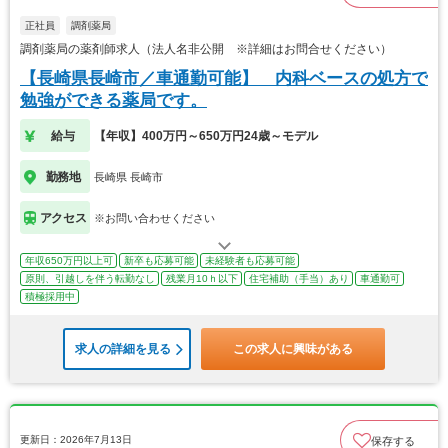
正社員
調剤薬局
調剤薬局の薬剤師求人（法人名非公開 ※詳細はお問合せください）
【長崎県長崎市／車通勤可能】 内科ベースの処方で
勉強ができる薬局です。
給与
【年収】400万円～650万円24歳～モデル
勤務地
長崎県 長崎市
アクセス
※お問い合わせください
年収650万円以上可
新卒も応募可能
未経験者も応募可能
原則、引越しを伴う転勤なし
残業月10ｈ以下
住宅補助（手当）あり
車通勤可
積極採用中
求人の詳細を見る
この求人に興味がある
更新日：2026年7月13日
保存する