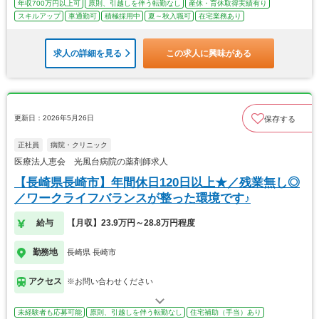
年収700万円以上可
原則、引越しを伴う転勤なし
産休・育休取得実績有り
スキルアップ
車通勤可
積極採用中
夏～秋入職可
在宅業務あり
求人の詳細を見る
この求人に興味がある
更新日：2026年5月26日
保存する
正社員
病院・クリニック
医療法人恵会 光風台病院の薬剤師求人
【長崎県長崎市】年間休日120日以上★／残業無し◎
／ワークライフバランスが整った環境です♪
給与
【月収】23.9万円～28.8万円程度
勤務地
長崎県 長崎市
アクセス
※お問い合わせください
未経験者も応募可能
原則、引越しを伴う転勤なし
住宅補助（手当）あり