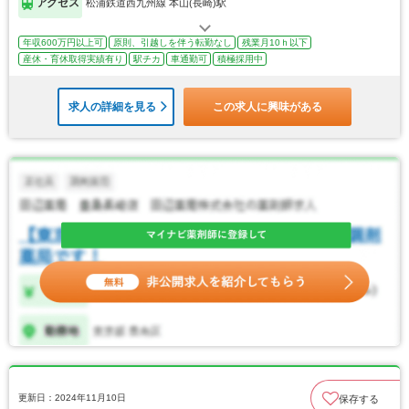
アクセス
松浦鉄道西九州線 本山(長崎)駅
年収600万円以上可
原則、引越しを伴う転勤なし
残業月10ｈ以下
産休・育休取得実績有り
駅チカ
車通勤可
積極採用中
求人の詳細を見る
この求人に興味がある
更新日：2024年11月10日
保存する