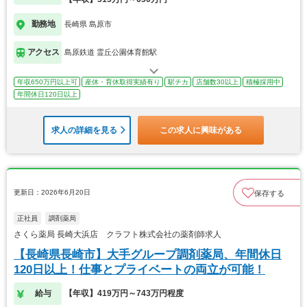
勤務地
長崎県 島原市
アクセス
島原鉄道 霊丘公園体育館駅
年収650万円以上可
産休・育休取得実績有り
駅チカ
店舗数30以上
積極採用中
年間休日120日以上
求人の詳細を見る
この求人に興味がある
更新日：2026年6月20日
保存する
正社員
調剤薬局
さくら薬局 長崎大浜店 クラフト株式会社の薬剤師求人
【長崎県長崎市】大手グループ調剤薬局、年間休日
120日以上！仕事とプライベートの両立が可能！
給与
【年収】419万円～743万円程度