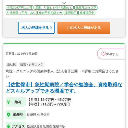
年収700万円以上可
原則、引越しを伴う転勤なし
残業月10ｈ以下
住宅補助（手当）あり
総合門前
駅チカ
車通勤可
積極採用中
求人の詳細を見る
この求人に興味がある
更新日：2026年5月26日
保存する
正社員
病院・クリニック
病院・クリニックの薬剤師求人（法人名非公開 ※詳細はお問合せくださ
い）
【佐世保市】急性期病院／学会や勉強会、資格取得な
どスキルアップできる環境です。
【月収】19.0万円～45.0万円
給与
【年収】311万円～729万円
勤務地
長崎県 佐世保市
アクセス
松浦鉄道西九州線 泉福寺駅