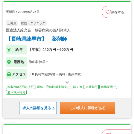
更新日：2026年5月26日
保存する
正社員
病院・クリニック
医療法人緑光会 城谷病院の薬剤師求人
【長崎県諫早市】 薬剤師
給与
【年収】440万円～600万円
勤務地
長崎県 諫早市
アクセス
ＪＲ長崎本線(鳥栖－長崎) 西諫早駅
年収600万円以上可
産休・育休取得実績有り
駅チカ
車通勤可
積極採用中
夏～秋入職可
求人の詳細を見る
この求人に興味がある