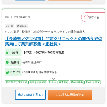
更新日：2026年6月10日
保存する
正社員
調剤薬局
らいふ薬局 松浦店 株式会社ナチュラルライフの薬剤師求人
【長崎県／佐世保市】門前クリニックとの関係良好◎
薬局にて薬剤師募集＜正社員＞
給与
【年収】466万円～700万円程度
勤務地
長崎県 佐世保市
アクセス
松浦鉄道西九州線 中佐世保駅
年収700万円以上可
新卒も応募可能
駅チカ
車通勤可
積極採用中
夏～秋入職可
求人の詳細を見る
この求人に興味がある