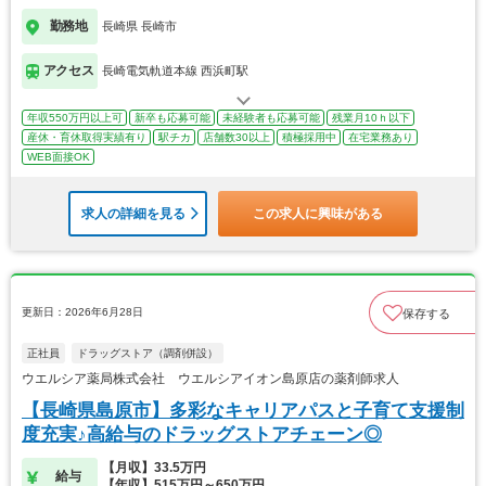
勤務地
長崎県 長崎市
アクセス
長崎電気軌道本線 西浜町駅
年収550万円以上可
新卒も応募可能
未経験者も応募可能
残業月10ｈ以下
産休・育休取得実績有り
駅チカ
店舗数30以上
積極採用中
在宅業務あり
WEB面接OK
求人の詳細を見る
この求人に興味がある
更新日：2026年6月28日
保存する
正社員
ドラッグストア（調剤併設）
ウエルシア薬局株式会社 ウエルシアイオン島原店の薬剤師求人
【長崎県島原市】多彩なキャリアパスと子育て支援制
度充実♪高給与のドラッグストアチェーン◎
【月収】33.5万円
給与
【年収】515万円～650万円