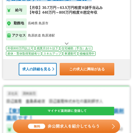
【月収】30.7万円～63.5万円程度※諸手当込み
給与
【年収】440万円～800万円程度※想定年収
勤務地
長崎県 島原市
アクセス
島原鉄道 島原港駅
年収800万円以上可
残業月10ｈ以下
住宅補助（手当）あり
産休・育休取得実績有り
スキルアップ
車通勤可
積極採用中
求人の詳細を見る
この求人に興味がある