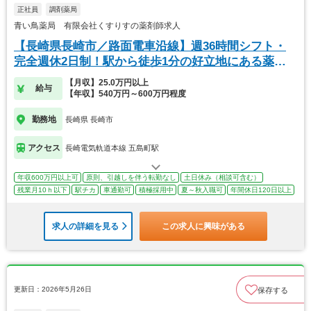
正社員
調剤薬局
青い鳥薬局 有限会社くすりすの薬剤師求人
【長崎県長崎市／路面電車沿線】週36時間シフト・
完全週休2日制！駅から徒歩1分の好立地にある薬局
です
【月収】25.0万円以上
給与
【年収】540万円～600万円程度
勤務地
長崎県 長崎市
アクセス
長崎電気軌道本線 五島町駅
年収600万円以上可
原則、引越しを伴う転勤なし
土日休み（相談可含む）
残業月10ｈ以下
駅チカ
車通勤可
積極採用中
夏～秋入職可
年間休日120日以上
求人の詳細を見る
この求人に興味がある
更新日：2026年5月26日
保存する