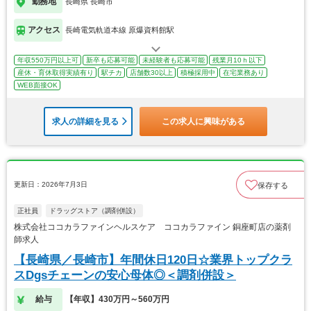
勤務地
長崎県 長崎市
アクセス
長崎電気軌道本線 原爆資料館駅
年収550万円以上可
新卒も応募可能
未経験者も応募可能
残業月10ｈ以下
産休・育休取得実績有り
駅チカ
店舗数30以上
積極採用中
在宅業務あり
WEB面接OK
求人の詳細を見る
この求人に興味がある
更新日：2026年7月3日
保存する
正社員
ドラッグストア（調剤併設）
株式会社ココカラファインヘルスケア ココカラファイン 銅座町店の薬剤
師求人
【長崎県／長崎市】年間休日120日☆業界トップクラ
スDgsチェーンの安心母体◎＜調剤併設＞
給与
【年収】430万円～560万円