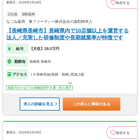
更新日：2026年5月26日
保存する
正社員
調剤薬局
なごみ薬局 東ファーマシー株式会社の薬剤師求人
【長崎県長崎市】長崎県内で10店舗以上を運営する
法人／充実した研修制度や長期就業率が特徴です
給与
【月収】28.0万円
勤務地
長崎県 長崎市
アクセス
ＪＲ長崎本線(鳥栖－長崎) 西浦上駅
残業月10ｈ以下
積極採用中
夏～秋入職可
求人の詳細を見る
この求人に興味がある
更新日：2026年5月26日
保存する