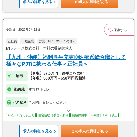
求人の詳細を見る
この求人に興味がある
更新日：2026年6月12日
保存する
正社員
一般企業
営業（MR・MS・その他）
MIフォース株式会社 本社の薬剤師求人
【九州・沖縄】福利厚生充実◎医療系総合職として
様々なPJTに携わる仕事＜正社員＞
【月収】37.5万円一律手当を含む
給与
【年収】500万円～650万円応相談
勤務地
東京都 中央区
アクセス
※お問い合わせください
年収650万円以上可
住宅補助（手当）あり
積極採用中
年間休日120日以上
求人の詳細を見る
この求人に興味がある