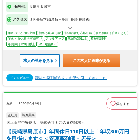
勤務地
長崎県 長崎市
アクセス
ＪＲ長崎本線(鳥栖－長崎) 長崎(長崎)駅
年収700万円以上可
新卒も応募可能
未経験者も応募可能
住宅補助（手当）あり
産休・育休取得実績有り
スキルアップ
店舗数30以上
積極採用中
年間休日120日以上
WEB面接OK
求人の詳細を見る
この求人に興味がある
職場の薬剤師さんにお話を伺ってきました
インタビュー
更新日：2026年6月18日
保存する
正社員
調剤薬局
溝上薬局中安徳店 株式会社ミズの薬剤師求人
【長崎県島原市】年間休日110日以上！年収800万円
を目指せます☆＜管理薬剤師・店長＞