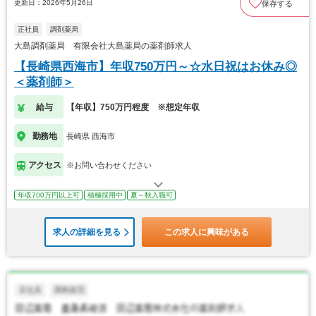
更新日：2026年5月26日
保存する
正社員
調剤薬局
大島調剤薬局 有限会社大島薬局の薬剤師求人
【長崎県西海市】年収750万円～☆水日祝はお休み◎
＜薬剤師＞
給与
【年収】750万円程度 ※想定年収
勤務地
長崎県 西海市
アクセス
※お問い合わせください
年収700万円以上可
積極採用中
夏～秋入職可
求人の詳細を見る
この求人に興味がある