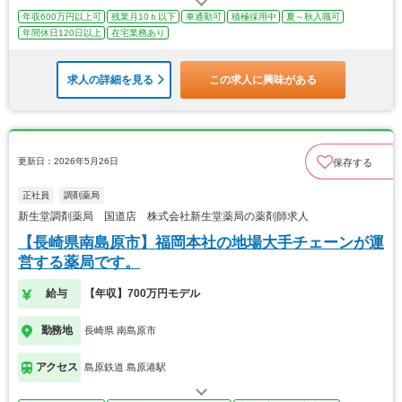
年収600万円以上可
残業月10ｈ以下
車通勤可
積極採用中
夏～秋入職可
年間休日120日以上
在宅業務あり
求人の詳細を見る
この求人に興味がある
更新日：2026年5月26日
保存する
正社員
調剤薬局
新生堂調剤薬局 国道店 株式会社新生堂薬局の薬剤師求人
【長崎県南島原市】福岡本社の地場大手チェーンが運
営する薬局です。
給与
【年収】700万円モデル
勤務地
長崎県 南島原市
アクセス
島原鉄道 島原港駅