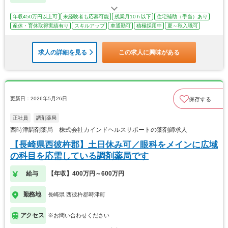
年収450万円以上可
未経験者も応募可能
残業月10ｈ以下
住宅補助（手当）あり
産休・育休取得実績有り
スキルアップ
車通勤可
積極採用中
夏～秋入職可
求人の詳細を見る
この求人に興味がある
更新日：2026年5月26日
保存する
正社員
調剤薬局
西時津調剤薬局 株式会社カインドヘルスサポートの薬剤師求人
【長崎県西彼杵郡】土日休み可／眼科をメインに広域
の科目を応需している調剤薬局です
給与
【年収】400万円～600万円
勤務地
長崎県 西彼杵郡時津町
アクセス
※お問い合わせください