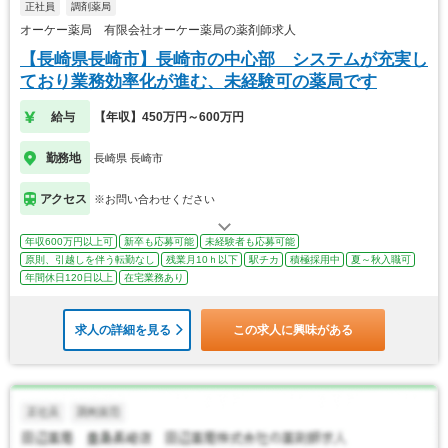
正社員
調剤薬局
オーケー薬局 有限会社オーケー薬局の薬剤師求人
【長崎県長崎市】長崎市の中心部 システムが充実し
ており業務効率化が進む、未経験可の薬局です
給与
【年収】450万円～600万円
勤務地
長崎県 長崎市
アクセス
※お問い合わせください
年収600万円以上可
新卒も応募可能
未経験者も応募可能
原則、引越しを伴う転勤なし
残業月10ｈ以下
駅チカ
積極採用中
夏～秋入職可
年間休日120日以上
在宅業務あり
求人の詳細を見る
この求人に興味がある