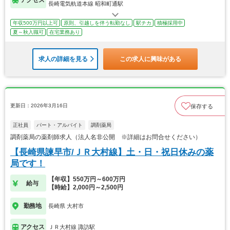
長崎電気軌道本線 昭和町通駅
年収500万円以上可
原則、引越しを伴う転勤なし
駅チカ
積極採用中
夏～秋入職可
在宅業務あり
求人の詳細を見る
この求人に興味がある
更新日：2026年3月16日
保存する
正社員
パート・アルバイト
調剤薬局
調剤薬局の薬剤師求人（法人名非公開 ※詳細はお問合せください）
【長崎県諫早市/ＪＲ大村線】土・日・祝日休みの薬
局です！
【年収】550万円～600万円
給与
【時給】2,000円～2,500円
勤務地
長崎県 大村市
アクセス
ＪＲ大村線 諏訪駅