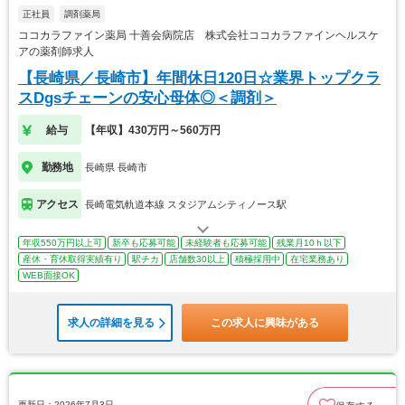
正社員
調剤薬局
ココカラファイン薬局 十善会病院店 株式会社ココカラファインヘルスケ
アの薬剤師求人
【長崎県／長崎市】年間休日120日☆業界トップクラ
スDgsチェーンの安心母体◎＜調剤＞
給与
【年収】430万円～560万円
勤務地
長崎県 長崎市
アクセス
長崎電気軌道本線 スタジアムシティノース駅
年収550万円以上可
新卒も応募可能
未経験者も応募可能
残業月10ｈ以下
産休・育休取得実績有り
駅チカ
店舗数30以上
積極採用中
在宅業務あり
WEB面接OK
求人の詳細を見る
この求人に興味がある
更新日：2026年7月3日