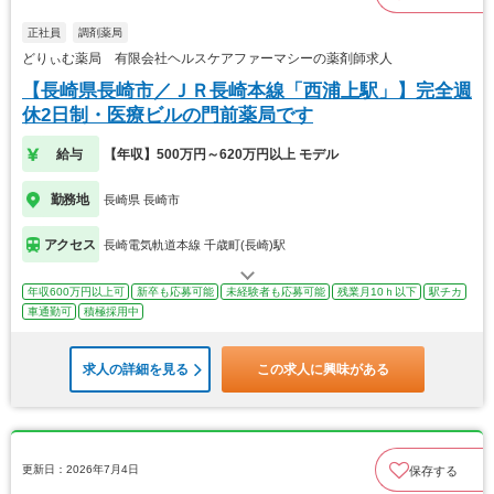
正社員
調剤薬局
どりぃむ薬局 有限会社ヘルスケアファーマシーの薬剤師求人
【長崎県長崎市／ＪＲ長崎本線「西浦上駅」】完全週
休2日制・医療ビルの門前薬局です
給与
【年収】500万円～620万円以上 モデル
勤務地
長崎県 長崎市
アクセス
長崎電気軌道本線 千歳町(長崎)駅
年収600万円以上可
新卒も応募可能
未経験者も応募可能
残業月10ｈ以下
駅チカ
車通勤可
積極採用中
求人の詳細を見る
この求人に興味がある
更新日：2026年7月4日
保存する