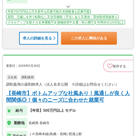
年収700万円以上可
新卒も応募可能
未経験者も応募可能
原則、引越しを伴う転勤なし
住宅補助（手当）あり
産休・育休取得実績有り
スキルアップ
駅チカ
車通勤可
積極採用中
夏～秋入職可
年間休日120日以上
求人の詳細を見る
この求人に興味がある
更新日：2026年5月26日
保存する
正社員
調剤薬局
調剤薬局の薬剤師求人（法人名非公開 ※詳細はお問合せください）
【長崎市】ボトムアップな社風あり！風通しが良く人
間関係◎！個々のニーズに合わせた就業可
給与
【年収】500万円以上 モデル
勤務地
長崎県 長崎市
ＪＲ長崎本線(鳥栖－長崎) 西浦上駅
アクセス