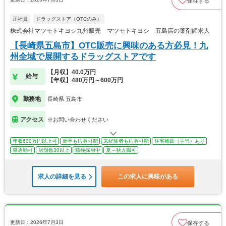
保存する
正社員
ドラッグストア（OTCのみ）
株式会社マツモトキヨシ九州販売 マツモトキヨシ 五島店の薬剤師求人
【長崎県五島市】OTC販売に興味のある方必見！九
州全域で展開するドラッグストアです
【月収】40.0万円
給与
【年収】480万円～600万円
勤務地
長崎県 五島市
アクセス
※お問い合わせください
年収600万円以上可
新卒も応募可能
未経験者も応募可能
住宅補助（手当）あり
車通勤可
店舗数30以上
積極採用中
夏～秋入職可
求人の詳細を見る
この求人に興味がある
更新日：2026年7月3日
保存する