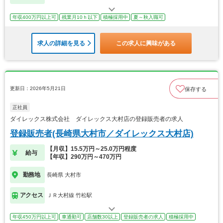
年収400万円以上可
残業月10ｈ以下
積極採用中
夏～秋入職可
求人の詳細を見る
この求人に興味がある
更新日：2026年5月21日
保存する
正社員
ダイレックス株式会社 ダイレックス大村店の登録販売者の求人
登録販売者(長崎県大村市／ダイレックス大村店)
【月収】15.5万円～25.0万円程度
給与
【年収】290万円～470万円
勤務地
長崎県 大村市
アクセス
ＪＲ大村線 竹松駅
年収450万円以上可
車通勤可
店舗数30以上
登録販売者の求人
積極採用中