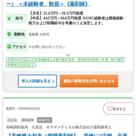
ー） ＜未経験者、歓迎＞《薬剤師》
【月収】31.0万円～39.3万円程度
給与
【年収】442万円～564万円程度 ※CRC経験者は業務経験・
能力および前職給与を考慮のうえ決定します。
勤務地
長崎県 大村市
アクセス
※お問い合わせください
年収550万円以上可
未経験者も応募可能
産休・育休取得実績有り
夏～秋入職可
年間休日120日以上
求人の詳細を見る
最新の募集状況を問い合わせる
更新日：2026年5月26日
保存する
正社員
調剤薬局
募集停止
長崎調剤薬局 久原店 キヤマメディカル株式会社の薬剤師求人