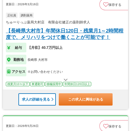
更新日：2026年3月16日
保存する
正社員
調剤薬局
ちゅーりっぷ薬局大村店 有限会社健正の薬剤師求人
【長崎県大村市】年間休日120日・残業月1～2時間程
度で、メリハリをつけて働くことが可能です！
給与
【月収】40.7万円以上
勤務地
長崎県 大村市
アクセス
※お問い合わせください
残業月10ｈ以下
車通勤可
積極採用中
年間休日120日以上
求人の詳細を見る
この求人に興味がある
更新日：2026年5月26日
保存する