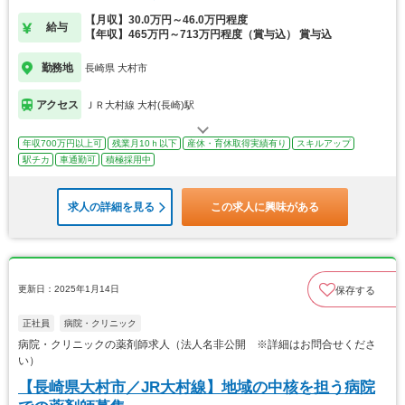
【月収】30.0万円～46.0万円程度
給与
【年収】465万円～713万円程度（賞与込） 賞与込
勤務地
長崎県 大村市
アクセス
ＪＲ大村線 大村(長崎)駅
年収700万円以上可
残業月10ｈ以下
産休・育休取得実績有り
スキルアップ
駅チカ
車通勤可
積極採用中
求人の詳細を見る
この求人に興味がある
更新日：2025年1月14日
保存する
正社員
病院・クリニック
病院・クリニックの薬剤師求人（法人名非公開 ※詳細はお問合せくださ
い）
【長崎県大村市／JR大村線】地域の中核を担う病院