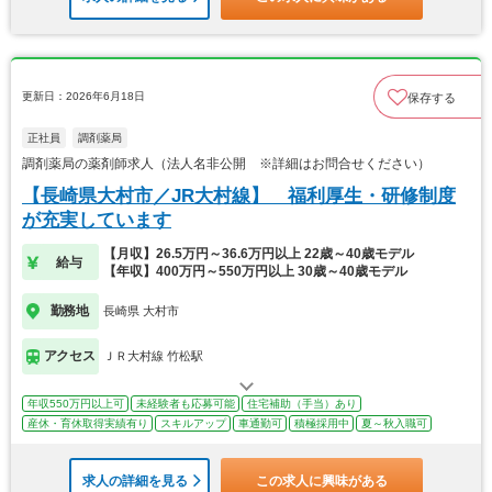
更新日：2026年6月18日
保存する
正社員
調剤薬局
調剤薬局の薬剤師求人（法人名非公開 ※詳細はお問合せください）
【長崎県大村市／JR大村線】 福利厚生・研修制度
が充実しています
【月収】26.5万円～36.6万円以上 22歳～40歳モデル
給与
【年収】400万円～550万円以上 30歳～40歳モデル
勤務地
長崎県 大村市
アクセス
ＪＲ大村線 竹松駅
年収550万円以上可
未経験者も応募可能
住宅補助（手当）あり
産休・育休取得実績有り
スキルアップ
車通勤可
積極採用中
夏～秋入職可
求人の詳細を見る
この求人に興味がある