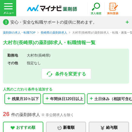
!
安心・安全な転職サポートの提供に努めます。
薬剤師の求人・転職TOP
長崎県の薬剤師求人
大村市(長崎県)の薬剤師求人・転職・募集一
大村市(長崎県)の薬剤師求人・転職情報一覧
勤務地
大村市(長崎県)
その他
指定なし
条件を変更する
人気のこだわり条件を追加する
残業月10ｈ以下
年間休日120日以上
土日休み（相談可含
26
件の薬剤師求人
※ 非公開求人を除く
おすすめ順
新着順
給与順