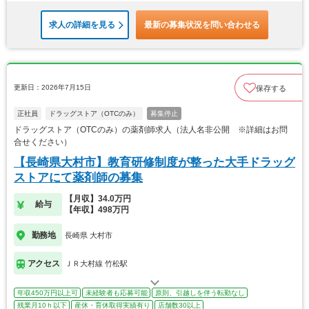
求人の詳細を見る
最新の募集状況を問い合わせる
更新日：2026年7月15日
保存する
正社員
ドラッグストア（OTCのみ）
募集停止
ドラッグストア（OTCのみ）の薬剤師求人（法人名非公開 ※詳細はお問
合せください）
【長崎県大村市】教育研修制度が整った大手ドラッグ
ストアにて薬剤師の募集
【月収】34.0万円
給与
【年収】498万円
勤務地
長崎県 大村市
アクセス
ＪＲ大村線 竹松駅
年収450万円以上可
未経験者も応募可能
原則、引越しを伴う転勤なし
残業月10ｈ以下
産休・育休取得実績有り
店舗数30以上