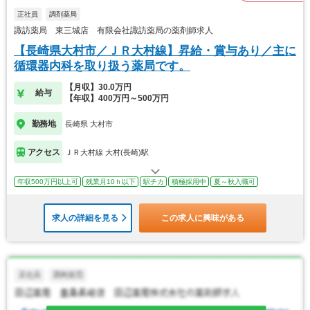
正社員
調剤薬局
諏訪薬局 東三城店 有限会社諏訪薬局の薬剤師求人
【長崎県大村市／ＪＲ大村線】昇給・賞与あり／主に
循環器内科を取り扱う薬局です。
【月収】30.0万円
給与
【年収】400万円～500万円
勤務地
長崎県 大村市
アクセス
ＪＲ大村線 大村(長崎)駅
年収500万円以上可
残業月10ｈ以下
駅チカ
積極採用中
夏～秋入職可
求人の詳細を見る
この求人に興味がある