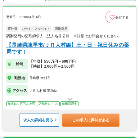
更新日：2026年3月16日
保存する
正社員
パート・アルバイト
調剤薬局
調剤薬局の薬剤師求人（法人名非公開 ※詳細はお問合せください）
【長崎県諫早市/ＪＲ大村線】土・日・祝日休みの薬
局です！
【年収】550万円～600万円
給与
【時給】2,000円～2,500円
勤務地
長崎県 大村市
アクセス
ＪＲ大村線 諏訪駅
年収600万円以上可
店舗数10～29
積極採用中
求人の詳細を見る
この求人に興味がある