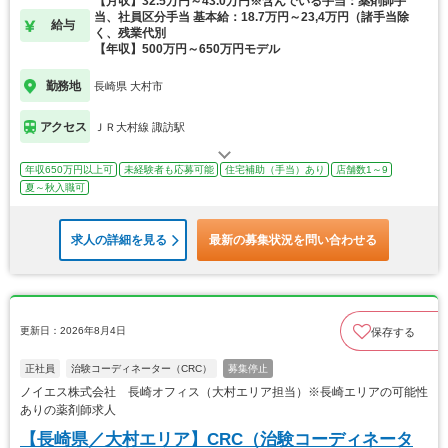
【月収】32.5万円～43.0万円※含んでいる手当：薬剤師手
当、社員区分手当 基本給：18.7万円～23,4万円（諸手当除
給与
く、残業代別
【年収】500万円～650万円モデル
勤務地
長崎県 大村市
アクセス
ＪＲ大村線 諏訪駅
年収650万円以上可
未経験者も応募可能
住宅補助（手当）あり
店舗数1～9
夏～秋入職可
求人の詳細を見る
最新の募集状況を問い合わせる
更新日：2026年8月4日
保存する
正社員
治験コーディネーター（CRC）
募集停止
ノイエス株式会社 長崎オフィス（大村エリア担当）※長崎エリアの可能性
ありの薬剤師求人
【長崎県／大村エリア】CRC（治験コーディネータ