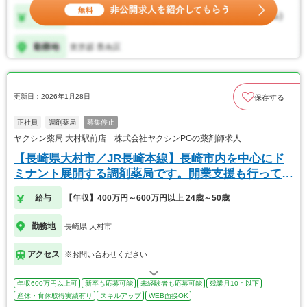
更新日：2026年1月28日
保存する
正社員
調剤薬局
募集停止
ヤクシン薬局 大村駅前店 株式会社ヤクシンPGの薬剤師求人
【長崎県大村市／JR長崎本線】長崎市内を中心にド
ミナント展開する調剤薬局です。開業支援も行ってま
す。
給与
【年収】400万円～600万円以上 24歳～50歳
勤務地
長崎県 大村市
アクセス
※お問い合わせください
年収600万円以上可
新卒も応募可能
未経験者も応募可能
残業月10ｈ以下
産休・育休取得実績有り
スキルアップ
WEB面接OK