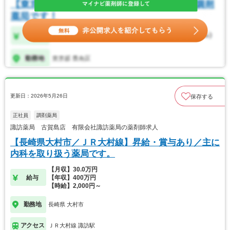
更新日：2026年5月26日
保存する
正社員
調剤薬局
諏訪薬局 古賀島店 有限会社諏訪薬局の薬剤師求人
【長崎県大村市／ＪＲ大村線】昇給・賞与あり／主に
内科を取り扱う薬局です。
【月収】30.0万円
給与
【年収】400万円
【時給】2,000円～
勤務地
長崎県 大村市
アクセス
ＪＲ大村線 諏訪駅