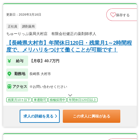
更新日：2026年3月16日
保存する
正社員
調剤薬局
ちゅーりっぷ薬局大村店 有限会社健正の薬剤師求人
【長崎県大村市】年間休日120日・残業月1～2時間程
度で、メリハリをつけて働くことが可能です！
給与
【月収】40.7万円
勤務地
長崎県 大村市
アクセス
※お問い合わせください
残業月10ｈ以下
車通勤可
積極採用中
年間休日120日以上
求人の詳細を見る
この求人に興味がある