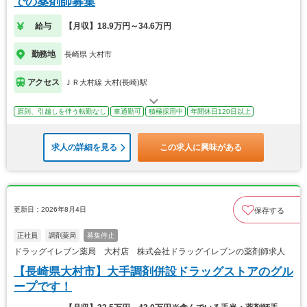
での薬剤師募集
給与
【月収】18.9万円～34.6万円
勤務地
長崎県 大村市
アクセス
ＪＲ大村線 大村(長崎)駅
原則、引越しを伴う転勤なし
車通勤可
積極採用中
年間休日120日以上
求人の詳細を見る
この求人に興味がある
更新日：2026年8月4日
保存する
正社員
調剤薬局
募集停止
ドラッグイレブン薬局 大村店 株式会社ドラッグイレブンの薬剤師求人
【長崎県大村市】大手調剤併設ドラッグストアのグル
ープです！