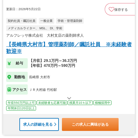
更新日：2026年5月22日
保存する
契約社員・嘱託社員
一般企業
学術・管理薬剤師
メディカルライター、 MSL、 DI、学術
アルフレッサ株式会社 大村支店の薬剤師求人
【長崎県大村市】管理薬剤師／嘱託社員 ※未経験者
歓迎※
【月収】29.1万円～36.3万円
給与
【年収】470万円～590万円
勤務地
長崎県 大村市
アクセス
ＪＲ大村線 竹松駅
年収550万円以上可
未経験者も応募可能
残業月10ｈ以下
積極採用中
年間休日120日以上
求人の詳細を見る
この求人に興味がある