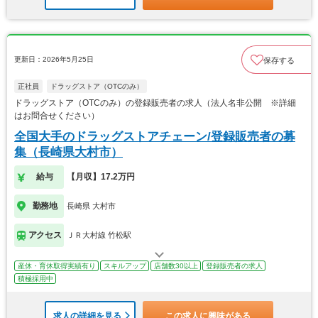
更新日：2026年5月25日
保存する
正社員
ドラッグストア（OTCのみ）
ドラッグストア（OTCのみ）の登録販売者の求人（法人名非公開 ※詳細
はお問合せください）
全国大手のドラッグストアチェーン/登録販売者の募
集（長崎県大村市）
給与
【月収】17.2万円
勤務地
長崎県 大村市
アクセス
ＪＲ大村線 竹松駅
産休・育休取得実績有り
スキルアップ
店舗数30以上
登録販売者の求人
積極採用中
求人の詳細を見る
この求人に興味がある