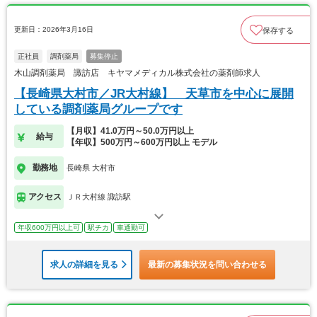
更新日：2026年3月16日
保存する
正社員
調剤薬局
募集停止
木山調剤薬局 諏訪店 キヤマメディカル株式会社の薬剤師求人
【長崎県大村市／JR大村線】 天草市を中心に展開
している調剤薬局グループです
【月収】41.0万円～50.0万円以上
給与
【年収】500万円～600万円以上 モデル
勤務地
長崎県 大村市
アクセス
ＪＲ大村線 諏訪駅
年収600万円以上可
駅チカ
車通勤可
求人の詳細を見る
最新の募集状況を問い合わせる