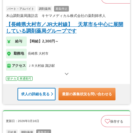
パート・アルバイト
調剤薬局
募集停止
木山調剤薬局諏訪店 キヤマメディカル株式会社の薬剤師求人
【長崎県大村市／JR大村線】 天草市を中心に展開
している調剤薬局グループです
給与
【時給】2,300円～
勤務地
長崎県 大村市
アクセス
ＪＲ大村線 諏訪駅
駅チカ
車通勤可
求人の詳細を見る
最新の募集状況を問い合わせる
更新日：2026年3月16日
保存する
正社員
調剤薬局
募集停止