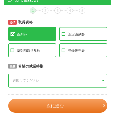
1
2
3
4
5
取得資格
必須
必須
薬剤師
認定薬剤師
薬剤師取得見込
登録販売者
取得予定年
希望の就業時期
必須
任意
年 3月
次に進む