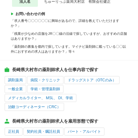
法人名
ちゅーりっぷ薬局大村店 有限会社健正
お問い合わせの例
「求人番号〇〇〇〇〇〇に興味があるので、詳細を教えていただけます
か？」
「残業が少なめの店舗をJR〇〇線の沿線で探していますが、おすすめの店舗
はありますか？」
「薬剤師の募集を都内で探しています。マイナビ薬剤師に載っている〇〇以
外におすすめの求人はありますか？」等々
長崎県大村市の薬剤師求人を仕事内容で探す
調剤薬局
病院・クリニック
ドラッグストア（OTCのみ）
一般企業
学術・管理薬剤師
メディカルライター、 MSL、 DI、学術
治験コーディネーター（CRC）
長崎県大村市の薬剤師求人を雇用形態で探す
正社員
契約社員・嘱託社員
パート・アルバイト