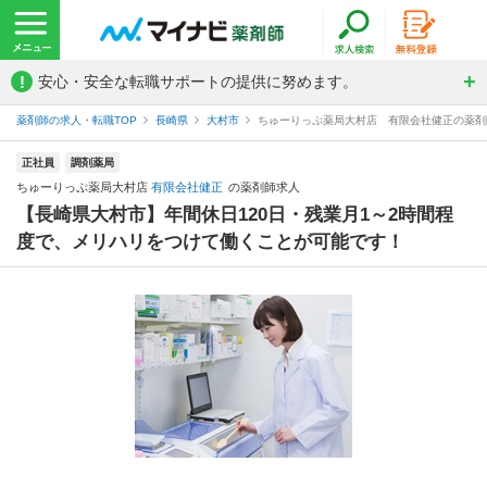
!
安心・安全な転職サポートの提供に努めます。
薬剤師の求人・転職TOP
長崎県
大村市
ちゅーりっぷ薬局大村店 有限会社健正の薬剤
正社員
調剤薬局
ちゅーりっぷ薬局大村店
有限会社健正
の薬剤師求人
【長崎県大村市】年間休日120日・残業月1～2時間程
度で、メリハリをつけて働くことが可能です！