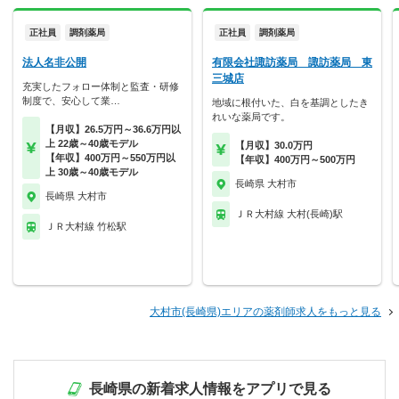
正社員
調剤薬局
正社員
調剤薬局
法人名非公開
有限会社諏訪薬局 諏訪薬局 東
三城店
充実したフォロー体制と監査・研修
制度で、安心して業…
地域に根付いた、白を基調としたき
れいな薬局です。
【月収】26.5万円～36.6万円以
上 22歳～40歳モデル
【月収】30.0万円
【年収】400万円～550万円以
【年収】400万円～500万円
上 30歳～40歳モデル
長崎県 大村市
長崎県 大村市
ＪＲ大村線 大村(長崎)駅
ＪＲ大村線 竹松駅
大村市(長崎県)エリアの薬剤師求人をもっと見る
長崎県の新着求人情報をアプリで見る