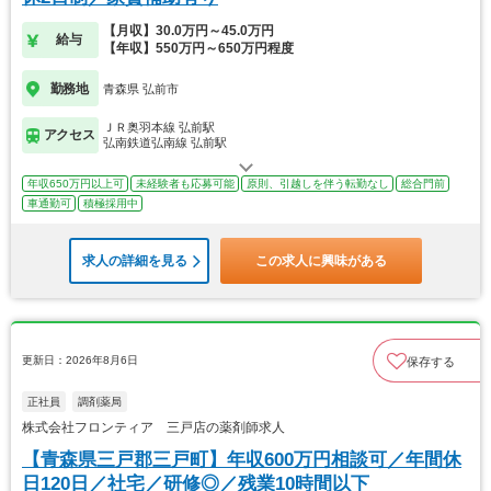
【月収】30.0万円～45.0万円
給与
【年収】550万円～650万円程度
勤務地
青森県 弘前市
ＪＲ奥羽本線 弘前駅
アクセス
弘南鉄道弘南線 弘前駅
年収650万円以上可
未経験者も応募可能
原則、引越しを伴う転勤なし
総合門前
車通勤可
積極採用中
求人の詳細を見る
この求人に興味がある
更新日：2026年8月6日
保存する
正社員
調剤薬局
株式会社フロンティア 三戸店の薬剤師求人
【青森県三戸郡三戸町】年収600万円相談可／年間休
日120日／社宅／研修◎／残業10時間以下