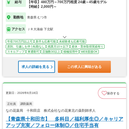
給与
【年収】480万円～700万円程度 24歳～45歳モデル
【時給】2,000円～
勤務地
青森県 むつ市
アクセス
ＪＲ大湊線 下北駅
年収700万円以上可
新卒も応募可能
未経験者も応募可能
原則、引越しを伴う転勤なし
残業月10ｈ以下
産休・育休取得実績有り
スキルアップ
車通勤可
店舗数30以上
積極採用中
WEB面接OK
求人の詳細を見る
この求人に興味がある
更新日：2026年6月18日
保存する
正社員
調剤薬局
なの花薬局 十和田店 株式会社なの花東北の薬剤師求人
【青森県十和田市】 多科目／福利厚生◎／キャリア
アップ充実／フォロー体制◎／住宅手当有