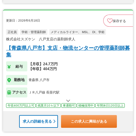
更新日：2026年6月18日
保存する
正社員
学術・管理薬剤師
メディカルライター、 MSL、 DI、学術
株式会社スズケン 八戸支店の薬剤師求人
【青森県八戸市】支店・物流センターの管理薬剤師募
集
【月収】24.7万円
給与
【年収】404万円
勤務地
青森県 八戸市
アクセス
ＪＲ八戸線 長苗代駅
年収400万円以上可
残業月10ｈ以下
車通勤可
積極採用中
年間休日120日以上
求人の詳細を見る
この求人に興味がある