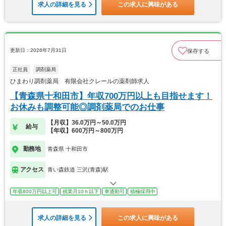
求人の詳細を見る
この求人に興味がある
更新日：2026年7月31日
保存する
正社員
調剤薬局
ひまわり調剤薬局 有限会社クレールの薬剤師求人
【青森県十和田市】年収700万円以上も目指せます！
お休みも調整可能◎調剤薬局でのお仕事
【月収】36.0万円～50.0万円
給与
【年収】600万円～800万円
勤務地
青森県 十和田市
アクセス
青い森鉄道 三沢(青森)駅
年収800万円以上可
残業月10ｈ以下
車通勤可
積極採用中
求人の詳細を見る
この求人に興味がある