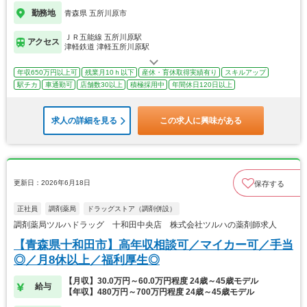
勤務地
青森県 五所川原市
ＪＲ五能線 五所川原駅
アクセス
津軽鉄道 津軽五所川原駅
年収650万円以上可
残業月10ｈ以下
産休・育休取得実績有り
スキルアップ
駅チカ
車通勤可
店舗数30以上
積極採用中
年間休日120日以上
求人の詳細を見る
この求人に興味がある
更新日：2026年6月18日
保存する
正社員
調剤薬局
ドラッグストア（調剤併設）
調剤薬局ツルハドラッグ 十和田中央店 株式会社ツルハの薬剤師求人
【青森県十和田市】高年収相談可／マイカー可／手当
◎／月8休以上／福利厚生◎
【月収】30.0万円～60.0万円程度 24歳～45歳モデル
給与
【年収】480万円～700万円程度 24歳～45歳モデル