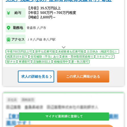
【月収】35.5万円以上
給与
【年収】500万円～700万円程度
【時給】2,600円～
勤務地
青森県 八戸市
アクセス
ＪＲ八戸線 本八戸駅
年収700万円以上可
新卒も応募可能
未経験者も応募可能
土日休み（相談可含む）
残業月10ｈ以下
住宅補助（手当）あり
産休・育休取得実績有り
スキルアップ
駅チカ
車通勤可
店舗数30以上
積極採用中
夏～秋入職可
求人の詳細を見る
この求人に興味がある