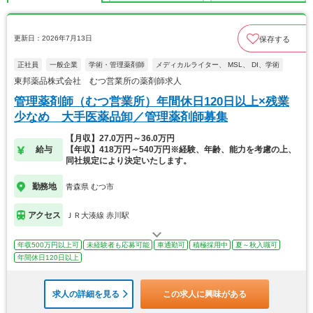
更新日：2026年7月13日
保存する
正社員
一般企業
学術・管理薬剤師
メディカルライター、 MSL、 DI、学術
東邦薬品株式会社 むつ営業所の薬剤師求人
管理薬剤師（むつ営業所）年間休日120日以上×残業
少なめ 大手医薬品卸／管理薬剤師募集
【月収】27.0万円～36.0万円
給与
【年収】418万円～540万円※経験、年齢、能力を考慮の上、
同社規定により決定いたします。
勤務地
青森県 むつ市
アクセス
ＪＲ大湊線 赤川駅
年収500万円以上可
未経験者も応募可能
車通勤可
積極採用中
夏～秋入職可
年間休日120日以上
求人の詳細を見る
この求人に興味がある