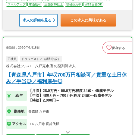
スキルアップ
車通勤可
店舗数30以上
積極採用中
WEB面接OK
求人の詳細を見る
この求人に興味がある
更新日：2026年6月18日
保存する
正社員
ドラッグストア（調剤併設）
株式会社ツルハ 八戸売市店 の薬剤師求人
【青森県八戸市】年収700万円相談可／貴重な土日休
み／手当◎／福利厚生◎
【月収】28.0万円～60.0万円程度 24歳～45歳モデル
給与
【年収】480万円～700万円程度 24歳～45歳モデル
【時給】2,000円～
勤務地
青森県 八戸市
アクセス
ＪＲ八戸線 長苗代駅