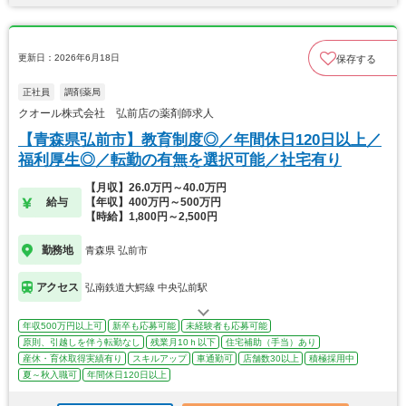
更新日：2026年6月18日
保存する
正社員
調剤薬局
クオール株式会社 弘前店の薬剤師求人
【青森県弘前市】教育制度◎／年間休日120日以上／
福利厚生◎／転勤の有無を選択可能／社宅有り
【月収】26.0万円～40.0万円
給与
【年収】400万円～500万円
【時給】1,800円～2,500円
勤務地
青森県 弘前市
アクセス
弘南鉄道大鰐線 中央弘前駅
年収500万円以上可
新卒も応募可能
未経験者も応募可能
原則、引越しを伴う転勤なし
残業月10ｈ以下
住宅補助（手当）あり
産休・育休取得実績有り
スキルアップ
車通勤可
店舗数30以上
積極採用中
夏～秋入職可
年間休日120日以上