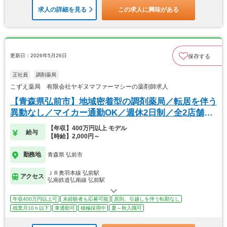
求人の詳細を見る
この求人に興味がある
更新日：2026年5月26日
保存する
正社員
調剤薬局
こずえ薬局 有限会社ヤギヌマファーマシーの薬剤師求人
【青森県弘前市】地域密着型の調剤薬局／転居を伴う
異動なし／マイカー通勤OK／週休2日制／全2店舗展
開
【年収】400万円以上 モデル
給与
【時給】2,000円～
勤務地
青森県 弘前市
ＪＲ奥羽本線 弘前駅
アクセス
弘南鉄道弘南線 弘前駅
年収400万円以上可
未経験者も応募可能
原則、引越しを伴う転勤なし
残業月10ｈ以下
車通勤可
積極採用中
夏～秋入職可