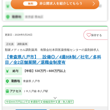
更新日：2026年5月26日
保存する
正社員
調剤薬局
類家メディカル調剤薬局 有限会社本田医薬情報センターの薬剤師求人
【青森県八戸市】 設備◎／4週8休制／社宅／多科
目／全2店舗展開／退職金制度有
給与
【年収】530万円～600万円以上
勤務地
青森県 八戸市
アクセス
ＪＲ八戸線 本八戸駅
年収600万円以上可
車通勤可
積極採用中
夏～秋入職可