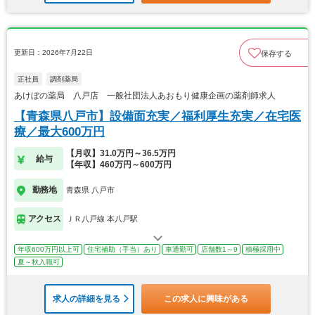
更新日：2026年7月22日
保存する
正社員
調剤薬局
あけぼの薬局 八戸店 一般社団法人あおもり健康企画の薬剤師求人
【青森県八戸市】設備面充実／福利厚生充実／在宅医
療／最大600万円
【月収】31.0万円～36.5万円
給与
【年収】460万円～600万円
勤務地
青森県 八戸市
アクセス
ＪＲ八戸線 本八戸駅
年収600万円以上可
住宅補助（手当）あり
車通勤可
店舗数1～9
積極採用中
夏～秋入職可
求人の詳細を見る
この求人に興味がある