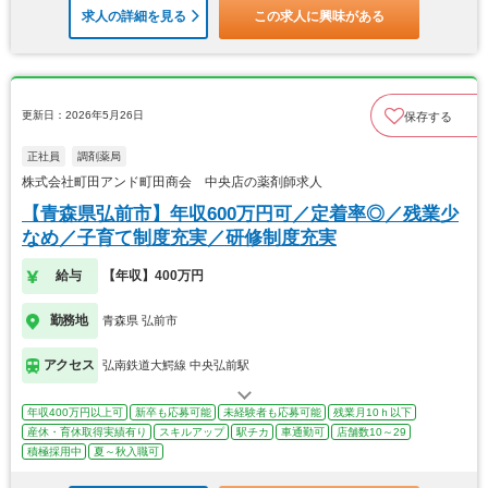
求人の詳細を見る
この求人に興味がある
更新日：2026年5月26日
保存する
正社員
調剤薬局
株式会社町田アンド町田商会 中央店の薬剤師求人
【青森県弘前市】年収600万円可／定着率◎／残業少
なめ／子育て制度充実／研修制度充実
給与
【年収】400万円
勤務地
青森県 弘前市
アクセス
弘南鉄道大鰐線 中央弘前駅
年収400万円以上可
新卒も応募可能
未経験者も応募可能
残業月10ｈ以下
産休・育休取得実績有り
スキルアップ
駅チカ
車通勤可
店舗数10～29
積極採用中
夏～秋入職可