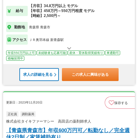
【月収】34.8万円以上 モデル
給与
【年収】458万円～550万円程度 モデル
【時給】2,500円～
勤務地
青森県 青森市
アクセス
ＪＲ奥羽本線 新青森駅
年収550万円以上可
未経験者も応募可能
産休・育休取得実績有り
車通勤可
積極採用中
求人の詳細を見る
この求人に興味がある
更新日：2023年11月20日
保存する
正社員
調剤薬局
株式会社タイキファーマシー 高田店の薬剤師求人
【青森県青森市】年収600万円可／転勤なし／完全週
休2日制／家賃補助有り