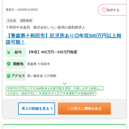
更新日：2025年10月8日
保存する
正社員
調剤薬局
十和田中央薬局 株式会社いちい薬局の薬剤師求人
【青森県十和田市】託児所あり◎年収500万円以上相
談可能！
給与
【年収】400万円～540万円程度
勤務地
青森県 十和田市
アクセス
青い森鉄道 小川原駅
年収500万円以上可
未経験者も応募可能
原則、引越しを伴う転勤なし
土日休み（相談可含む）
残業月10ｈ以下
車通勤可
積極採用中
求人の詳細を見る
この求人に興味がある