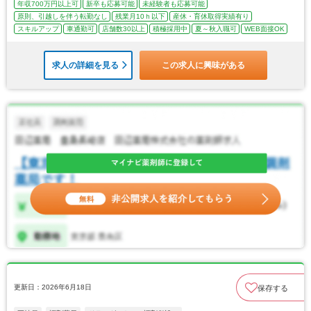
年収700万円以上可
新卒も応募可能
未経験者も応募可能
原則、引越しを伴う転勤なし
残業月10ｈ以下
産休・育休取得実績有り
スキルアップ
車通勤可
店舗数30以上
積極採用中
夏～秋入職可
WEB面接OK
求人の詳細を見る
この求人に興味がある
更新日：2026年6月18日
保存する