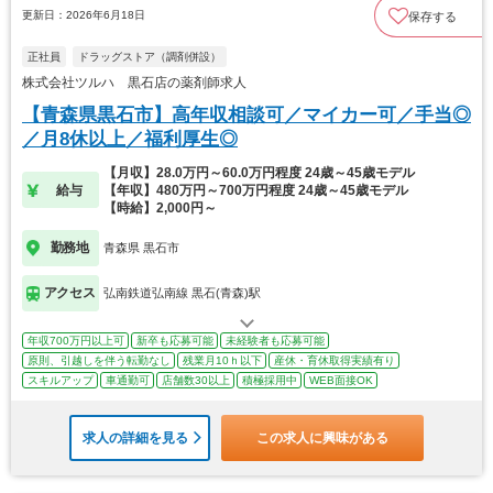
更新日：2026年6月18日
保存する
正社員
ドラッグストア（調剤併設）
株式会社ツルハ 黒石店の薬剤師求人
【青森県黒石市】高年収相談可／マイカー可／手当◎
／月8休以上／福利厚生◎
【月収】28.0万円～60.0万円程度 24歳～45歳モデル
給与
【年収】480万円～700万円程度 24歳～45歳モデル
【時給】2,000円～
勤務地
青森県 黒石市
アクセス
弘南鉄道弘南線 黒石(青森)駅
年収700万円以上可
新卒も応募可能
未経験者も応募可能
原則、引越しを伴う転勤なし
残業月10ｈ以下
産休・育休取得実績有り
スキルアップ
車通勤可
店舗数30以上
積極採用中
WEB面接OK
求人の詳細を見る
この求人に興味がある