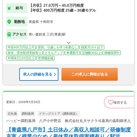
【月収】27.0万円～45.0万円程度
給与
【年収】400万円程度 25歳～30歳モデル
勤務地
青森県 十和田市
アクセス
青い森鉄道 三沢(青森)駅
年収400万円以上可
原則、引越しを伴う転勤なし
残業月10ｈ以下
産休・育休取得実績有り
スキルアップ
車通勤可
店舗数30以上
積極採用中
年間休日120日以上
管理職候補
求人の詳細を見る
この求人に興味がある
更新日：2026年5月26日
保存する
正社員
調剤薬局
ドラッグストア（調剤併設）
ハッピー調剤薬局 八戸小中野店 株式会社丸大サクラヰ薬局の薬剤師求人
【青森県八戸市】土日休み／高収入相談可／研修制度
充実／残業少なめ／産休育休取得実績有り／駅近