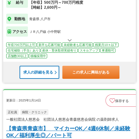
給与
【年収】500万円～700万円程度
【時給】2,600円～
勤務地
青森県 八戸市
アクセス
ＪＲ八戸線 小中野駅
年収700万円以上可
新卒も応募可能
未経験者も応募可能
残業月10ｈ以下
住宅補助（手当）あり
産休・育休取得実績有り
スキルアップ
車通勤可
店舗数30以上
積極採用中
求人の詳細を見る
この求人に興味がある
更新日：2025年1月14日
保存する
正社員
病院・クリニック
一般社団法人慈恵会 社団法人慈恵会青森慈恵会病院 の薬剤師求人
【青森県青森市】 マイカーOK／4週6休制／未経験
OK／福利厚生◎／パート可