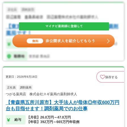
更新日：2026年6月18日
保存する
正社員
調剤薬局
つがる薬局店 株式会社スギ薬局の薬剤師求人
【青森県五所川原市】大手法人が母体◎年収600万円
台も目指せます！調剤薬局でのお仕事
【月収】26.0万円～47.0万円
給与
【年収】392万円～665万円年収例