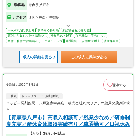
勤務地
青森県 八戸市
アクセス
ＪＲ八戸線 小中野駅
年収700万円以上可
新卒も応募可能
未経験者も応募可能
原則、引越しを伴う転勤なし
残業月10ｈ以下
住宅補助（手当）あり
産休・育休取得実績有り
スキルアップ
車通勤可
店舗数30以上
積極採用中
求人の詳細を見る
この求人に興味がある
更新日：2025年8月1日
保存する
正社員
ドラッグストア（調剤併設）
ハッピー調剤薬局 八戸類家中央店 株式会社丸大サクラヰ薬局の薬剤師求
人
【青森県八戸市】高収入相談可／残業少なめ／研修制
度充実／産休育休取得実績有り／車通勤可／日祝休み
【月収】35.5万円以上