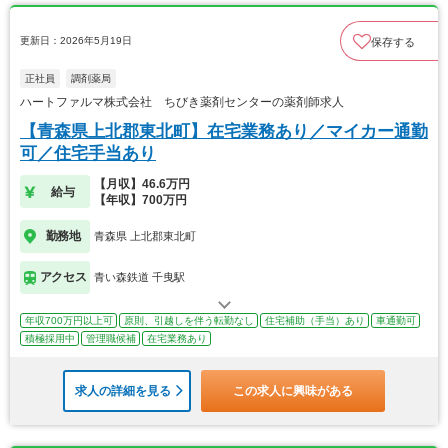
更新日：2026年5月19日
保存する
正社員
調剤薬局
ハートファルマ株式会社 ちびき薬剤センターの薬剤師求人
【青森県上北郡東北町】在宅業務あり／マイカー通勤
可／住宅手当あり
【月収】46.6万円
給与
【年収】700万円
勤務地
青森県 上北郡東北町
アクセス
青い森鉄道 千曳駅
年収700万円以上可
原則、引越しを伴う転勤なし
住宅補助（手当）あり
車通勤可
積極採用中
管理職候補
在宅業務あり
求人の詳細を見る
この求人に興味がある