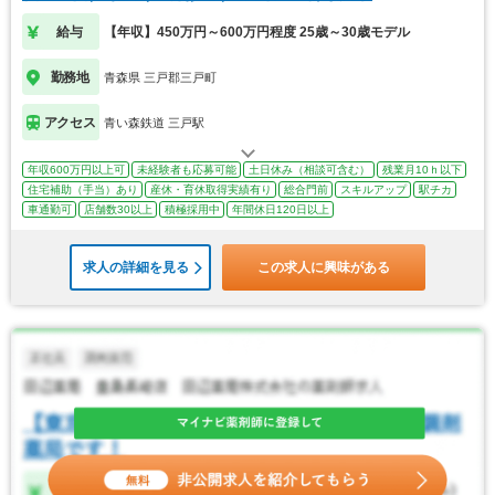
給与
【年収】450万円～600万円程度 25歳～30歳モデル
勤務地
青森県 三戸郡三戸町
アクセス
青い森鉄道 三戸駅
年収600万円以上可
未経験者も応募可能
土日休み（相談可含む）
残業月10ｈ以下
住宅補助（手当）あり
産休・育休取得実績有り
総合門前
スキルアップ
駅チカ
車通勤可
店舗数30以上
積極採用中
年間休日120日以上
求人の詳細を見る
この求人に興味がある