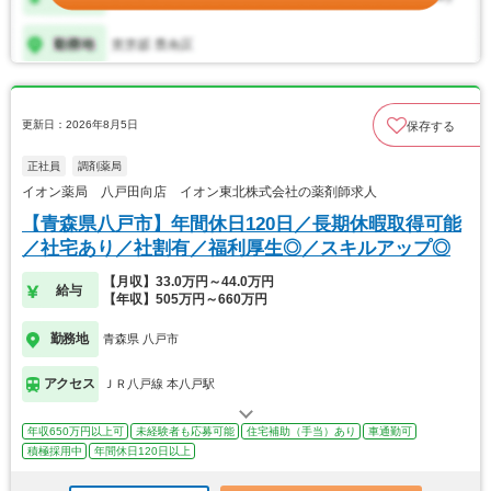
更新日：2026年8月5日
保存する
正社員
調剤薬局
イオン薬局 八戸田向店 イオン東北株式会社の薬剤師求人
【青森県八戸市】年間休日120日／長期休暇取得可能
／社宅あり／社割有／福利厚生◎／スキルアップ◎
【月収】33.0万円～44.0万円
給与
【年収】505万円～660万円
勤務地
青森県 八戸市
アクセス
ＪＲ八戸線 本八戸駅
年収650万円以上可
未経験者も応募可能
住宅補助（手当）あり
車通勤可
積極採用中
年間休日120日以上