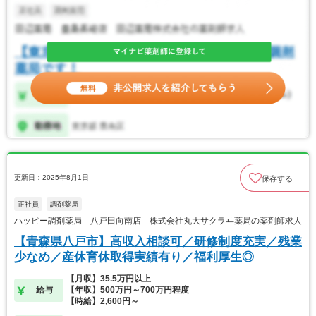
更新日：2025年8月1日
保存する
正社員
調剤薬局
ハッピー調剤薬局 八戸田向南店 株式会社丸大サクラヰ薬局の薬剤師求人
【青森県八戸市】高収入相談可／研修制度充実／残業
少なめ／産休育休取得実績有り／福利厚生◎
【月収】35.5万円以上
給与
【年収】500万円～700万円程度
【時給】2,600円～