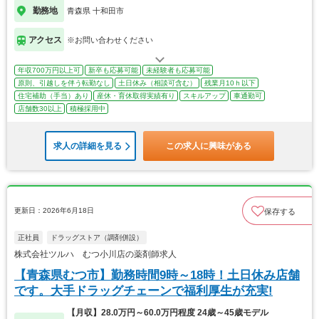
勤務地
青森県 十和田市
アクセス
※お問い合わせください
年収700万円以上可
新卒も応募可能
未経験者も応募可能
原則、引越しを伴う転勤なし
土日休み（相談可含む）
残業月10ｈ以下
住宅補助（手当）あり
産休・育休取得実績有り
スキルアップ
車通勤可
店舗数30以上
積極採用中
求人の詳細を見る
この求人に興味がある
更新日：2026年6月18日
保存する
正社員
ドラッグストア（調剤併設）
株式会社ツルハ むつ小川店の薬剤師求人
【青森県むつ市】勤務時間9時～18時！土日休み店舗
です。大手ドラッグチェーンで福利厚生が充実!
【月収】28.0万円～60.0万円程度 24歳～45歳モデル