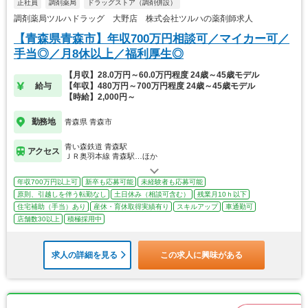
正社員
調剤薬局
ドラッグストア（調剤併設）
調剤薬局ツルハドラッグ 大野店 株式会社ツルハの薬剤師求人
【青森県青森市】年収700万円相談可／マイカー可／
手当◎／月8休以上／福利厚生◎
【月収】28.0万円～60.0万円程度 24歳～45歳モデル
給与
【年収】480万円～700万円程度 24歳～45歳モデル
【時給】2,000円～
勤務地
青森県 青森市
青い森鉄道 青森駅
アクセス
ＪＲ奥羽本線 青森駅…ほか
年収700万円以上可
新卒も応募可能
未経験者も応募可能
原則、引越しを伴う転勤なし
土日休み（相談可含む）
残業月10ｈ以下
住宅補助（手当）あり
産休・育休取得実績有り
スキルアップ
車通勤可
店舗数30以上
積極採用中
求人の詳細を見る
この求人に興味がある