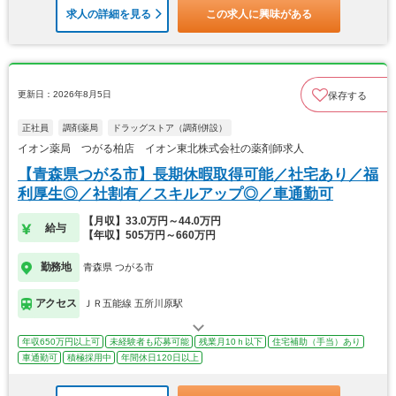
求人の詳細を見る
この求人に興味がある
更新日：2026年8月5日
保存する
正社員
調剤薬局
ドラッグストア（調剤併設）
イオン薬局 つがる柏店 イオン東北株式会社の薬剤師求人
【青森県つがる市】長期休暇取得可能／社宅あり／福
利厚生◎／社割有／スキルアップ◎／車通勤可
【月収】33.0万円～44.0万円
給与
【年収】505万円～660万円
勤務地
青森県 つがる市
アクセス
ＪＲ五能線 五所川原駅
年収650万円以上可
未経験者も応募可能
残業月10ｈ以下
住宅補助（手当）あり
車通勤可
積極採用中
年間休日120日以上