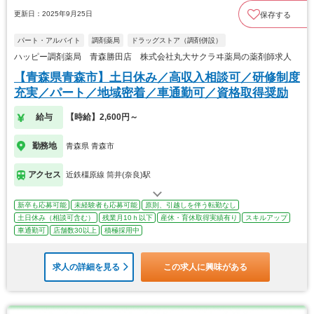
更新日：2025年9月25日
保存する
パート・アルバイト
調剤薬局
ドラッグストア（調剤併設）
ハッピー調剤薬局 青森勝田店 株式会社丸大サクラヰ薬局の薬剤師求人
【青森県青森市】土日休み／高収入相談可／研修制度
充実／パート／地域密着／車通勤可／資格取得奨励
給与
【時給】2,600円～
勤務地
青森県 青森市
アクセス
近鉄橿原線 筒井(奈良)駅
新卒も応募可能
未経験者も応募可能
原則、引越しを伴う転勤なし
土日休み（相談可含む）
残業月10ｈ以下
産休・育休取得実績有り
スキルアップ
車通勤可
店舗数30以上
積極採用中
求人の詳細を見る
この求人に興味がある