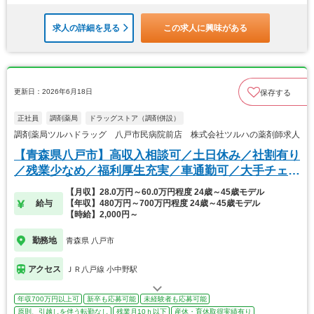
求人の詳細を見る
この求人に興味がある
更新日：2026年6月18日
保存する
正社員
調剤薬局
ドラッグストア（調剤併設）
調剤薬局ツルハドラッグ 八戸市民病院前店 株式会社ツルハの薬剤師求人
【青森県八戸市】高収入相談可／土日休み／社割有り
／残業少なめ／福利厚生充実／車通勤可／大手チェー
ン
【月収】28.0万円～60.0万円程度 24歳～45歳モデル
給与
【年収】480万円～700万円程度 24歳～45歳モデル
【時給】2,000円～
勤務地
青森県 八戸市
アクセス
ＪＲ八戸線 小中野駅
年収700万円以上可
新卒も応募可能
未経験者も応募可能
原則、引越しを伴う転勤なし
残業月10ｈ以下
産休・育休取得実績有り