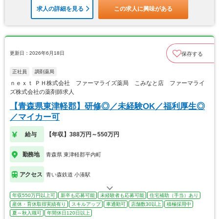
求人の詳細を見る
この求人に興味がある
更新日：2026年6月18日
保存する
正社員
調剤薬局
ｎｅｘｔ ＰＨ株式会社 ファーマライズ薬局 こみなと店 ファーマライ
ズ株式会社の薬剤師求人
【青森県東津軽郡】研修◎／未経験OK／福利厚生◎
／マイカー可
給与
【年収】388万円～550万円
勤務地
青森県 東津軽郡平内町
アクセス
青い森鉄道 小湊駅
年収550万円以上可
新卒も応募可能
未経験者も応募可能
住宅補助（手当）あり
産休・育休取得実績有り
スキルアップ
車通勤可
店舗数30以上
積極採用中
夏～秋入職可
年間休日120日以上