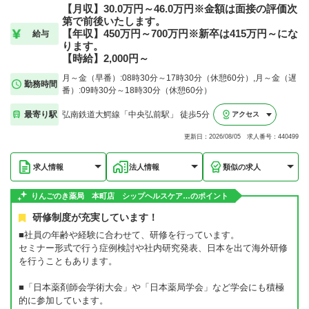
【月収】30.0万円～46.0万円※金額は面接の評価次
第で前後いたします。
【年収】450万円～700万円※新卒は415万円～にな
給与
ります。
【時給】2,000円～
月～金（早番）:08時30分～17時30分（休憩60分）,月～金（遅
勤務時間
番）:09時30分～18時30分（休憩60分）
最寄り駅
弘南鉄道大鰐線「中央弘前駅」 徒歩5分
アクセス
更新日：2026/08/05 求人番号：440499
求人情報
法人情報
類似の求人
りんごのき薬局 本町店 シップヘルスケア…のポイント
研修制度が充実しています！
■社員の年齢や経験に合わせて、研修を行っています。
セミナー形式で行う症例検討や社内研究発表、日本を出て海外研修
を行うこともあります。
■「日本薬剤師会学術大会」や「日本薬局学会」など学会にも積極
的に参加しています。