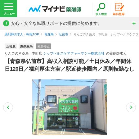
!
安心・安全な転職サポートの提供に努めます。
薬剤師の求人・転職TOP
青森県
弘前市
りんごのき薬局 本町店 シップヘルスケアフ
正社員
調剤薬局
募集停止
りんごのき薬局 本町店
シップヘルスケアファーマシー株式会社
の薬剤師求人
【青森県弘前市】高収入相談可能／土日休み／年間休
日120日／福利厚生充実／駅近徒歩圏内／原則転勤なし