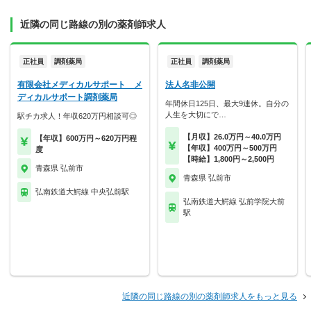
近隣の同じ路線の別の薬剤師求人
正社員
調剤薬局
正社員
調剤薬局
有限会社メディカルサポート メ
法人名非公開
ディカルサポート調剤薬局
年間休日125日、最大9連休。自分の
人生を大切にで…
駅チカ求人！年収620万円相談可◎
【月収】26.0万円～40.0万円
【年収】600万円～620万円程
【年収】400万円～500万円
度
【時給】1,800円～2,500円
青森県 弘前市
青森県 弘前市
弘南鉄道大鰐線 中央弘前駅
弘南鉄道大鰐線 弘前学院大前
駅
近隣の同じ路線の別の薬剤師求人をもっと見る