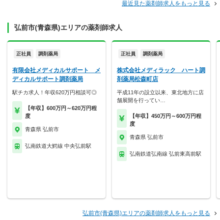
最近見た薬剤師求人をもっと見る
弘前市(青森県)エリアの薬剤師求人
正社員
調剤薬局
正社員
調剤薬局
有限会社メディカルサポート メ
株式会社メディラック ハート調
ディカルサポート調剤薬局
剤薬局松森町店
駅チカ求人！年収620万円相談可◎
平成11年の設立以来、東北地方に店
舗展開を行ってい…
【年収】600万円～620万円程
度
【年収】450万円～600万円程
度
青森県 弘前市
青森県 弘前市
弘南鉄道大鰐線 中央弘前駅
弘南鉄道弘南線 弘前東高前駅
弘前市(青森県)エリアの薬剤師求人をもっと見る