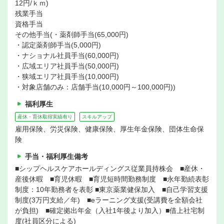
12円/ｋｍ)
残業手当
資格手当
その他手当(・薬剤師手当(65,000円)
・認定薬剤師手当(5,000円)
・ナショナル社員手当(60,000円)
・広域エリア社員手当(50,000円)
・狭域エリア社員手当(10,000円)
・対象店舗のみ：店舗手当(10,000円～100,000円))
福利厚生
産休・育休取得実績有り
スキルアップ
雇用保険、労災保険、健康保険、厚生年金保険、団体生命保
険
手当・福利厚生備考
■シップヘルスケアホールディングス従業員持株会 ■産休・
産後休暇 ■育児休暇 ■育児短時間勤務制度 ■永年勤続表彰
制度：10年勤務者を表彰 ■東京薬業健保加入 ■自己学習支援
制度(3万円支給／年) ■eラーニング支援(受講費を全額会社
が負担) ■確定拠出年金（入社1年後より加入）■借上社宅制
度(社員区分による)