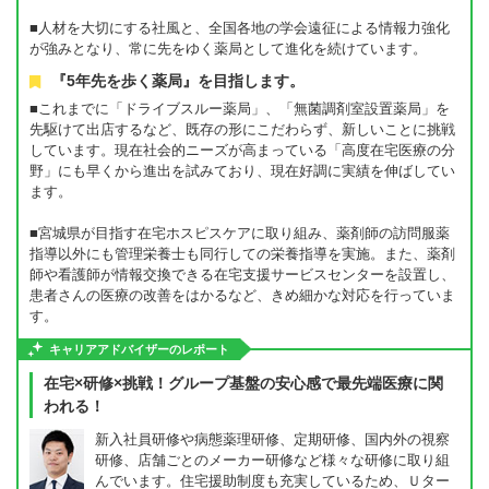
■人材を大切にする社風と、全国各地の学会遠征による情報力強化
が強みとなり、常に先をゆく薬局として進化を続けています。
『5年先を歩く薬局』を目指します。
■これまでに「ドライブスルー薬局」、「無菌調剤室設置薬局」を
先駆けて出店するなど、既存の形にこだわらず、新しいことに挑戦
しています。現在社会的ニーズが高まっている「高度在宅医療の分
野」にも早くから進出を試みており、現在好調に実績を伸ばしてい
ます。
■宮城県が目指す在宅ホスピスケアに取り組み、薬剤師の訪問服薬
指導以外にも管理栄養士も同行しての栄養指導を実施。また、薬剤
師や看護師が情報交換できる在宅支援サービスセンターを設置し、
患者さんの医療の改善をはかるなど、きめ細かな対応を行っていま
す。
キャリアアドバイザーのレポート
在宅×研修×挑戦！グループ基盤の安心感で最先端医療に関
われる！
新入社員研修や病態薬理研修、定期研修、国内外の視察
研修、店舗ごとのメーカー研修など様々な研修に取り組
んでいます。住宅援助制度も充実しているため、Ｕター