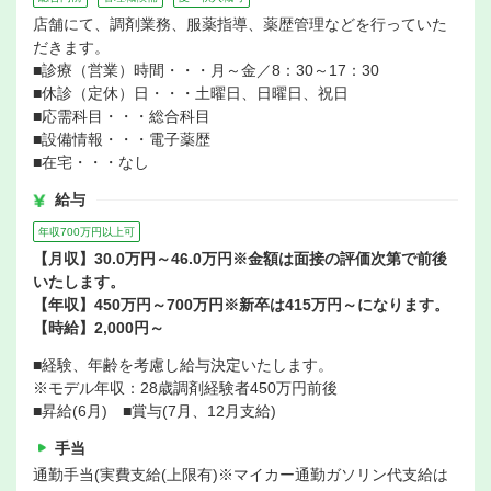
店舗にて、調剤業務、服薬指導、薬歴管理などを行っていた
だきます。
■診療（営業）時間・・・月～金／8：30～17：30
■休診（定休）日・・・土曜日、日曜日、祝日
■応需科目・・・総合科目
■設備情報・・・電子薬歴
■在宅・・・なし
給与
年収700万円以上可
【月収】30.0万円～46.0万円※金額は面接の評価次第で前後
いたします。
【年収】450万円～700万円※新卒は415万円～になります。
【時給】2,000円～
■経験、年齢を考慮し給与決定いたします。
※モデル年収：28歳調剤経験者450万円前後
■昇給(6月) ■賞与(7月、12月支給)
手当
通勤手当(実費支給(上限有)※マイカー通勤ガソリン代支給は