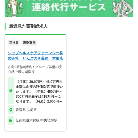
最近見た薬剤師求人
正社員
調剤薬局
シップヘルスケアファーマシー株
式会社 りんごのき薬局 本町店
在宅×研修×挑戦！グループ基盤の安
心感で最先端医療…
【月収】30.0万円～46.0万円※
金額は面接の評価次第で前後い
たします。 【年収】450万円～
700万円※新卒は415万円～に
なります。 【時給】2,000円～
青森県 弘前市
弘南鉄道大鰐線 中央弘前駅