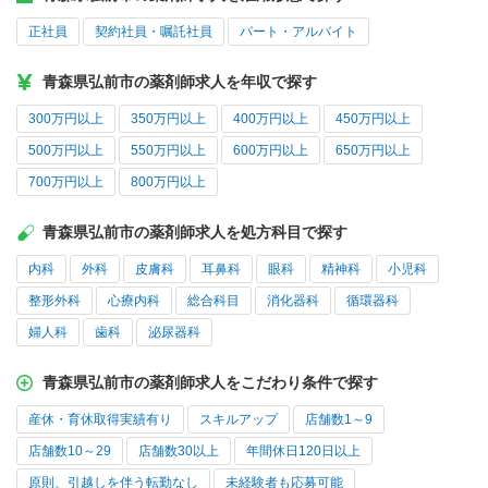
正社員
契約社員・嘱託社員
パート・アルバイト
青森県弘前市の薬剤師求人を年収で探す
300万円以上
350万円以上
400万円以上
450万円以上
500万円以上
550万円以上
600万円以上
650万円以上
700万円以上
800万円以上
青森県弘前市の薬剤師求人を処方科目で探す
内科
外科
皮膚科
耳鼻科
眼科
精神科
小児科
整形外科
心療内科
総合科目
消化器科
循環器科
婦人科
歯科
泌尿器科
青森県弘前市の薬剤師求人をこだわり条件で探す
産休・育休取得実績有り
スキルアップ
店舗数1～9
店舗数10～29
店舗数30以上
年間休日120日以上
原則、引越しを伴う転勤なし
未経験者も応募可能