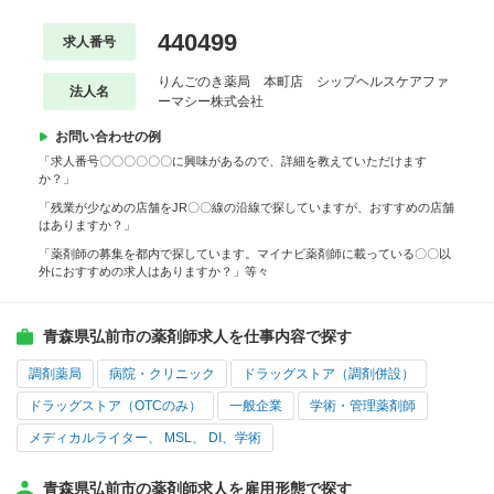
440499
求人番号
りんごのき薬局 本町店 シップヘルスケアファ
法人名
ーマシー株式会社
お問い合わせの例
「求人番号〇〇〇〇〇〇に興味があるので、詳細を教えていただけます
か？」
「残業が少なめの店舗をJR〇〇線の沿線で探していますが、おすすめの店舗
はありますか？」
「薬剤師の募集を都内で探しています。マイナビ薬剤師に載っている〇〇以
外におすすめの求人はありますか？」等々
青森県弘前市の薬剤師求人を仕事内容で探す
調剤薬局
病院・クリニック
ドラッグストア（調剤併設）
ドラッグストア（OTCのみ）
一般企業
学術・管理薬剤師
メディカルライター、 MSL、 DI、学術
青森県弘前市の薬剤師求人を雇用形態で探す