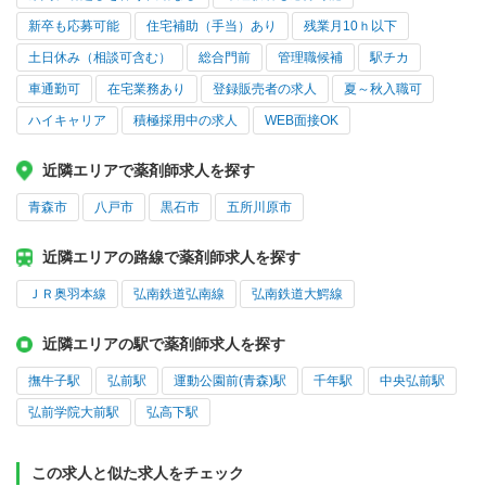
新卒も応募可能
住宅補助（手当）あり
残業月10ｈ以下
土日休み（相談可含む）
総合門前
管理職候補
駅チカ
車通勤可
在宅業務あり
登録販売者の求人
夏～秋入職可
ハイキャリア
積極採用中の求人
WEB面接OK
近隣エリアで薬剤師求人を探す
青森市
八戸市
黒石市
五所川原市
近隣エリアの路線で薬剤師求人を探す
ＪＲ奥羽本線
弘南鉄道弘南線
弘南鉄道大鰐線
近隣エリアの駅で薬剤師求人を探す
撫牛子駅
弘前駅
運動公園前(青森)駅
千年駅
中央弘前駅
弘前学院大前駅
弘高下駅
この求人と似た求人をチェック