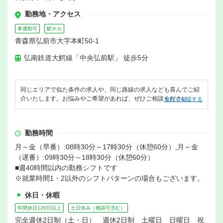
勤務地・アクセス
車通勤可
駅チカ
青森県弘前市大字本町50-1
弘南鉄道大鰐線「中央弘前駅」 徒歩5分
同じエリアで似た条件の求人や、同じ路線の求人なども喜んでご紹
介いたします。お悩みやご希望があれば、ぜひご相談ください。
無料で相談する
勤務時間
月～金（早番）:08時30分～17時30分（休憩60分）,月～金
（遅番）:09時30分～18時30分（休憩60分）
■週40時間以内の勤務シフトです
※就業時間1・2以外のシフトパターンの場合もございます。
休日・休暇
年間休日120日以上
土日休み（相談可含む）
完全週休2日制（土・日） 週休2日制 土曜日 日曜日 祝