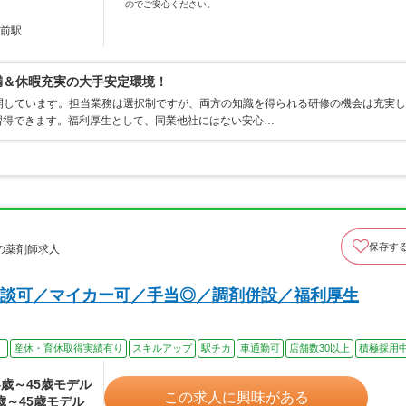
のでご安心ください。
弘前駅
満＆休暇充実の大手安定環境！
開しています。担当業務は選択制ですが、両方の知識を得られる研修の機会は充実し
習得できます。福利厚生として、同業他社にはない安心…
保存す
の薬剤師求人
談可／マイカー可／手当◎／調剤併設／福利厚生
）
産休・育休取得実績有り
スキルアップ
駅チカ
車通勤可
店舗数30以上
積極採用
24歳～45歳モデル
この求人に興味がある
4歳～45歳モデル