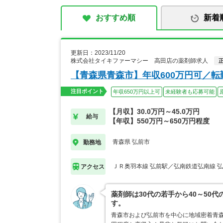
おすすめ順
新着
更新日：2023/11/20
株式会社タイキファーマシー 高田店の薬剤師求人
【青森県青森市】年収600万円可／
注目ポイント
年収650万円以上可
未経験者も応募可能
【月収】30.0万円～45.0万円
給与
【年収】550万円～650万円程度
青森県 弘前市
勤務地
ＪＲ奥羽本線 弘前駅／弘南鉄道弘南線 
アクセス
薬剤師は30代の若手から40～5
す。
青森市および弘前市を中心に地域密着青森