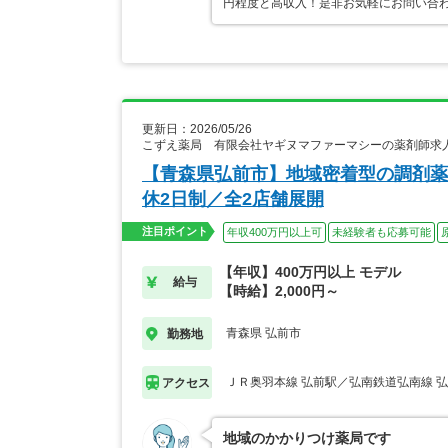
円程度と高収入！是非お気軽にお問い合
更新日：2026/05/26
こずえ薬局 有限会社ヤギヌマファーマシーの薬剤師求
【青森県弘前市】地域密着型の調剤薬
休2日制／全2店舗展開
注目ポイント
年収400万円以上可
未経験者も応募可能
【年収】400万円以上 モデル
給与
【時給】2,000円～
青森県 弘前市
勤務地
ＪＲ奥羽本線 弘前駅／弘南鉄道弘南線 
アクセス
地域のかかりつけ薬局です