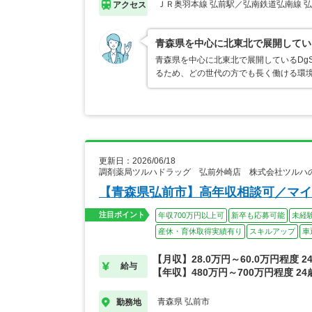
ＪＲ奥羽本線 弘前駅／弘南鉄道弘南線 
アクセス
青森県を中心に北東北で展開してい
青森県を中心に北東北で展開しているDg
るため、どの世代の方でも長く働ける環
更新日：2026/06/18
調剤薬局ツルハドラッグ 弘前外崎店 株式会社ツルハ
【青森県弘前市】高年収相談可／マイ
注目ポイント
年収700万円以上可
新卒も応募可能
未経
産休・育休取得実績有り
スキルアップ
車
【月収】28.0万円～60.0万円程度 
給与
【年収】480万円～700万円程度 2
青森県 弘前市
勤務地