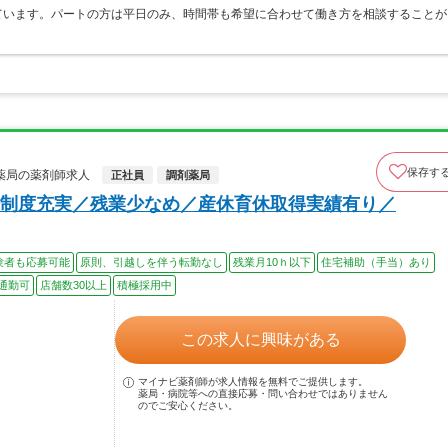
ています。パートの方は平日のみ、時間帯も希望に合わせて働き方を相談することが
保存す
薬局の薬剤師求人
正社員
調剤薬局
制度充実／残業少なめ／産休育休取得実績有り／
験者も応募可能
原則、引越しを伴う転勤なし
残業月10ｈ以下
住宅補助（手当）あり
通勤可
店舗数30以上
積極採用中
この求人に興味がある
マイナビ薬剤師が求人情報を無料でご提供します。
薬局・病院等への直接応募・問い合わせではありません
のでご安心ください。