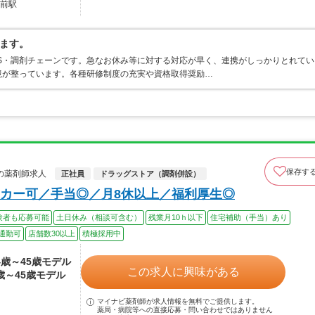
弘前駅
ます。
S・調剤チェーンです。急なお休み等に対する対応が早く、連携がしっかりとれてい
境が整っています。各種研修制度の充実や資格取得奨励…
保存す
の薬剤師求人
正社員
ドラッグストア（調剤併設）
カー可／手当◎／月8休以上／福利厚生◎
験者も応募可能
土日休み（相談可含む）
残業月10ｈ以下
住宅補助（手当）あり
通勤可
店舗数30以上
積極採用中
24歳～45歳モデル
この求人に興味がある
4歳～45歳モデル
マイナビ薬剤師が求人情報を無料でご提供します。
薬局・病院等への直接応募・問い合わせではありません