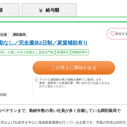
順
給与順
保存す
正社員
調剤薬局
転勤なし／完全週休2日制／家賃補助有り
原則、引越しを伴う転勤なし
総合門前
車通勤可
積極採用中
この求人に興味がある
マイナビ薬剤師が求人情報を無料でご提供します。
薬局・病院等への直接応募・問い合わせではありません
のでご安心ください。
弘前駅
0代のベテランまで、勤続年数の長い社員が多く在籍している調剤薬局で
市および弘前市を中心に地域密着展開を行っている企業です。常勤の年収は600万