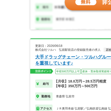
更新日：2026/06/18
株式会社ツルハ 弘前駅前店の登録販売者の求人
正
大手ドラッグチェーン・ツルハグルー
を重視しています♪
注目ポイント
年収500万円以上可
産休・育休取得実績有
【月収】18.0万円～28.5万円程度
給与
【年収】350万円～500万円
青森県 弘前市
勤務地
ＪＲ奥羽本線 弘前駅／弘南鉄道弘南線 
アクセス