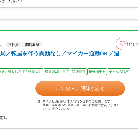
わせください！
保存す
人
正社員
調剤薬局
局／転居を伴う異動なし／マイカー通勤OK／週
原則、引越しを伴う転勤なし
残業月10ｈ以下
車通勤可
積極採用中
夏～秋入職可
この求人に興味がある
マイナビ薬剤師が求人情報を無料でご提供します。
薬局・病院等への直接応募・問い合わせではありません
のでご安心ください。
弘前駅