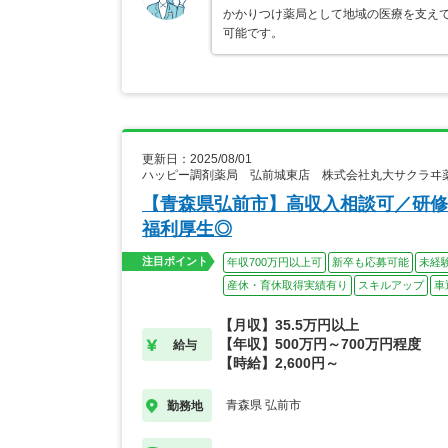
かかりつけ薬局として地域の医療を支え
可能です。
更新日：2025/08/01
ハッピー調剤薬局 弘前城東店 株式会社丸大サクラヰ
【青森県弘前市】高収入相談可／研修
福利厚生◎
注目ポイント
年収700万円以上可
新卒も応募可能
未経
産休・育休取得実績有り
スキルアップ
車
【月収】35.5万円以上
【年収】500万円～700万円程度
給与
【時給】2,600円～
青森県 弘前市
勤務地