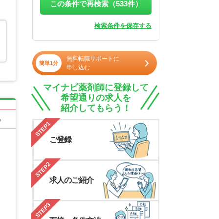
この条件で再検索（
533
件）
検索条件を保存する
無料転職サポートに
簡単1分
申し込む
マイナビ薬剤師に登録して
希望通りの求人を
紹介してもらう！
る
STEP1
ご登録
STEP2
求人のご紹介
STEP3