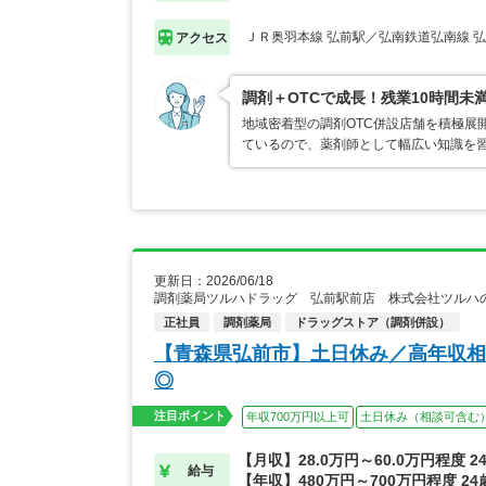
ＪＲ奥羽本線 弘前駅／弘南鉄道弘南線 
アクセス
調剤＋OTCで成長！残業10時間未
地域密着型の調剤OTC併設店舗を積極展
ているので、薬剤師として幅広い知識を
更新日：2026/06/18
調剤薬局ツルハドラッグ 弘前駅前店 株式会社ツルハ
正社員
調剤薬局
ドラッグストア（調剤併設）
【青森県弘前市】土日休み／高年収相
◎
注目ポイント
年収700万円以上可
土日休み（相談可含む
【月収】28.0万円～60.0万円程度 
給与
【年収】480万円～700万円程度 2