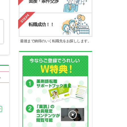
面接・条件交渉
STEP4
転職成功！！
最後まで納得のいく転職先をお探しします。
る
中