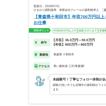
更新日：2026/07/31
ひまわり調剤薬局 有限会社クレールの薬剤師求人
【青森県十和田市】年収700万円以
お仕事
注目ポイント
年収800万円以上可
残業月10ｈ以下
車通
【月収】36.0万円～50.0万円
給与
【年収】600万円～800万円
青森県 十和田市
勤務地
青い森鉄道 三沢(青森)駅
アクセス
未経験可！丁寧なフォロー体制があ
経験の浅い方でも在職中の薬剤師がフォロ
ます。