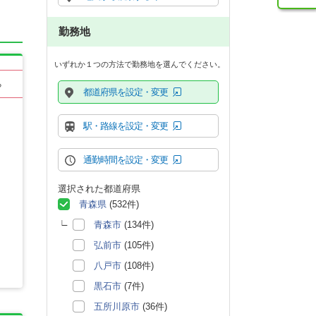
勤務地
いずれか１つの方法で勤務地を選んでください。
る
都道府県を設定・変更
駅・路線を設定・変更
通勤時間を設定・変更
選択された都道府県
青森県
(532件)
青森市
(134件)
弘前市
(105件)
八戸市
(108件)
黒石市
(7件)
五所川原市
(36件)