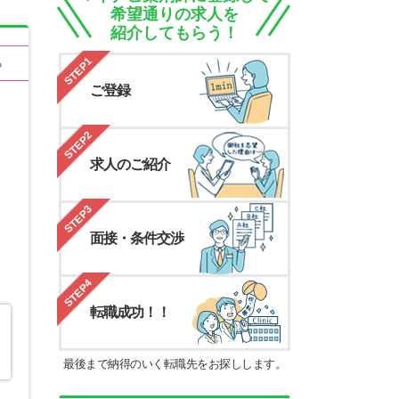
希望通りの求人を
紹介してもらう！
STEP1
る
ご登録
STEP2
求人のご紹介
STEP3
面接・条件交渉
STEP4
転職成功！！
最後まで納得のいく転職先をお探しします。