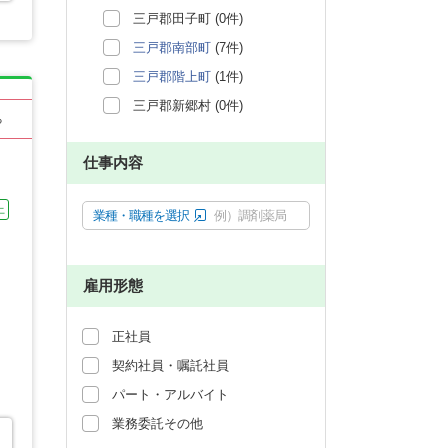
三戸郡田子町 (0件)
三戸郡南部町
(7件)
三戸郡階上町
(1件)
三戸郡新郷村 (0件)
る
仕事内容
上
業種・職種を選択
例）調剤薬局
雇用形態
正社員
契約社員・嘱託社員
パート・アルバイト
業務委託その他