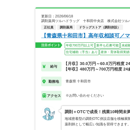
更新日：2026/06/18
調剤薬局ツルハドラッグ 十和田中央店 株式会社ツル
正社員
調剤薬局
ドラッグストア（調剤併設）
【青森県十和田市】高年収相談可／マ
注目ポイント
年収700万円以上可
新卒も応募可能
未経
住宅補助（手当）あり
産休・育休取得実績
【月収】30.0万円～60.0万円程度 
給与
【年収】480万円～700万円程度 2
青森県 十和田市
勤務地
※お問い合わせください
アクセス
調剤＋OTCで成長！残業10時間未
地域密着型の調剤OTC併設店舗を積極展
薬剤師として幅広い知識を習得できます