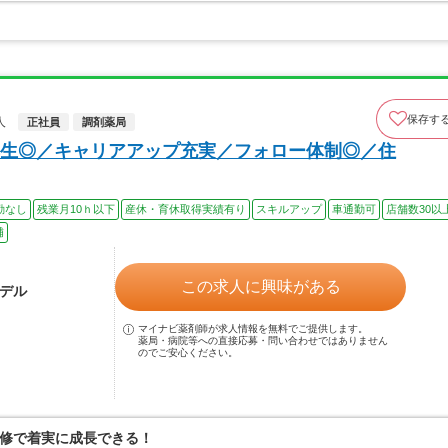
保存す
人
正社員
調剤薬局
生◎／キャリアアップ充実／フォロー体制◎／住
勤なし
残業月10ｈ以下
産休・育休取得実績有り
スキルアップ
車通勤可
店舗数30以
補
この求人に興味がある
モデル
マイナビ薬剤師が求人情報を無料でご提供します。
薬局・病院等への直接応募・問い合わせではありません
のでご安心ください。
修で着実に成長できる！