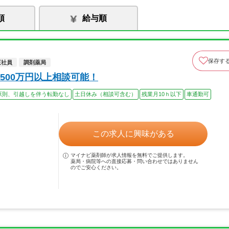
順
給与順
保存す
正社員
調剤薬局
500万円以上相談可能！
原則、引越しを伴う転勤なし
土日休み（相談可含む）
残業月10ｈ以下
車通勤可
この求人に興味がある
マイナビ薬剤師が求人情報を無料でご提供します。
薬局・病院等への直接応募・問い合わせではありません
のでご安心ください。