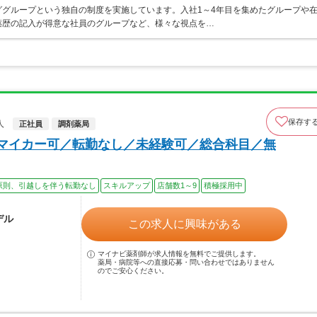
グループという独自の制度を実施しています。入社1～4年目を集めたグループや
薬歴の記入が得意な社員のグループなど、様々な視点を…
保存す
人
正社員
調剤薬局
／マイカー可／転勤なし／未経験可／総合科目／無
原則、引越しを伴う転勤なし
スキルアップ
店舗数1～9
積極採用中
デル
この求人に興味がある
マイナビ薬剤師が求人情報を無料でご提供します。
薬局・病院等への直接応募・問い合わせではありません
のでご安心ください。