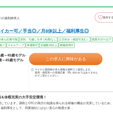
保存す
ハの薬剤師求人
イカー可／手当◎／月8休以上／福利厚生◎
験者も応募可能
原則、引越しを伴う転勤なし
土日休み（相談可含む）
残業月10ｈ以下
有り
スキルアップ
車通勤可
店舗数30以上
積極採用中
24歳～45歳モデル
この求人に興味がある
4歳～45歳モデル
マイナビ薬剤師が求人情報を無料でご提供します。
薬局・病院等への直接応募・問い合わせではありません
のでご安心ください。
満＆休暇充実の大手安定環境！
開しています。調剤とOTCの両方の知識を得られる研修の機会が充実しているため
。福利厚生として、同業他社にはない安心の制度が多…