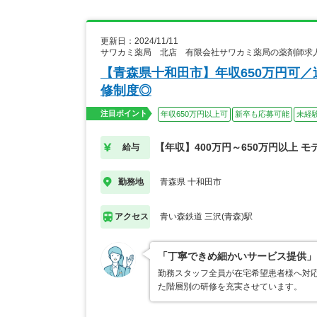
更新日：2024/11/11
サワカミ薬局 北店 有限会社サワカミ薬局の薬剤師求
【青森県十和田市】年収650万円可／
修制度◎
注目ポイント
年収650万円以上可
新卒も応募可能
未経
【年収】400万円～650万円以上 モ
給与
青森県 十和田市
勤務地
青い森鉄道 三沢(青森)駅
アクセス
「丁寧できめ細かいサービス提供」
勤務スタッフ全員が在宅希望患者様へ対
た階層別の研修を充実させています。