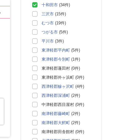
十和田市
(34件)
る
三沢市
(15件)
むつ市
(19件)
つがる市
(5件)
平川市
(3件)
東津軽郡平内町
(5件)
東津軽郡今別町
(1件)
東津軽郡蓬田村 (0件)
東津軽郡外ヶ浜町 (0件)
西津軽郡鰺ヶ沢町
(4件)
西津軽郡深浦町
(2件)
中津軽郡西目屋村 (0件)
南津軽郡藤崎町
(2件)
南津軽郡大鰐町
(2件)
南津軽郡田舎館村 (0件)