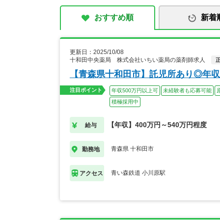
おすすめ順
新着
更新日：2025/10/08
十和田中央薬局 株式会社いちい薬局の薬剤師求人
【青森県十和田市】託児所あり◎年収
注目ポイント
年収500万円以上可
未経験者も応募可能
積極採用中
【年収】400万円～540万円程度
給与
青森県 十和田市
勤務地
青い森鉄道 小川原駅
アクセス