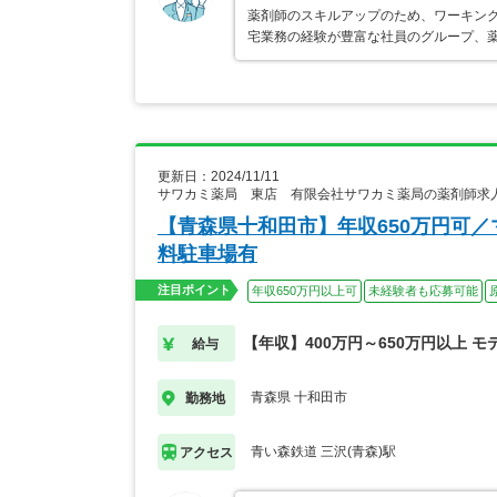
薬剤師のスキルアップのため、ワーキング
宅業務の経験が豊富な社員のグループ、
更新日：2024/11/11
サワカミ薬局 東店 有限会社サワカミ薬局の薬剤師求
【青森県十和田市】年収650万円可
料駐車場有
注目ポイント
年収650万円以上可
未経験者も応募可能
【年収】400万円～650万円以上 モ
給与
青森県 十和田市
勤務地
青い森鉄道 三沢(青森)駅
アクセス