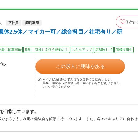
保存す
人
正社員
調剤薬局
週休2.5休／マイカー可／総合科目／社宅有り／研
験者も応募可能
原則、引越しを伴う転勤なし
スキルアップ
店舗数1～9
積極採用中
デル
この求人に興味がある
マイナビ薬剤師が求人情報を無料でご提供します。
薬局・病院等への直接応募・問い合わせではありません
のでご安心ください。
を目指しています。
応できるよう、在宅の勉強会を頻繁に行っています。また、各々のキャリアに合わせ