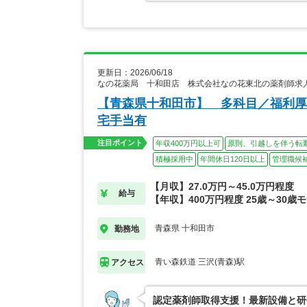
更新日：2026/06/18
なの花薬局 十和田店 株式会社なの花東北の薬剤師求
【青森県十和田市】 多科目／福利厚
宅手当有
注目ポイント
年収400万円以上可
原則、引越しを伴う転
積極採用中
年間休日120日以上
管理職候
【月収】27.0万円～45.0万円程度
給与
【年収】400万円程度 25歳～30歳
青森県 十和田市
勤務地
青い森鉄道 三沢(青森)駅
アクセス
認定薬剤師取得支援！最新設備と研